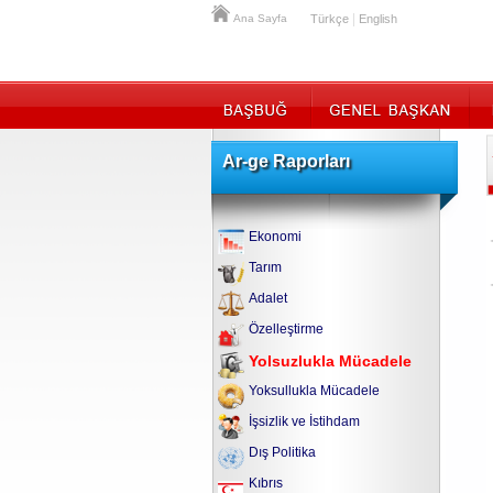
|
Ana Sayfa
Türkçe
English
Ar-ge Raporları
Ekonomi
Tarım
Adalet
Özelleştirme
Yolsuzlukla Mücadele
Yoksullukla Mücadele
İşsizlik ve İstihdam
Dış Politika
Kıbrıs