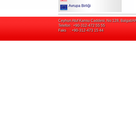
Avrupa Birliği
Ceyhun Atuf Kansu Caddesi, No:128, Balgat
Telefon : +90-312-472 55 55
Faks : +90-312-473 15 44