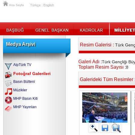
|
Ana Sayfa
Türkçe
English
Medya Arşivi
Resim Galerisi :
Türk Gençl
Galeri Adı :
Türk Gençliği Bü
AlpTürk TV
Toplam Resim Sayısı :
8
Fotoğraf Galerileri
Galerideki Tüm Resimler 
Basın Bülteni
Müzikler
MHP Basın Kiti
MHP Yayınları