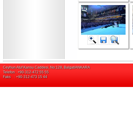
Ceyhun Atuf Kansu Caddesi, No:128, Balgat/ANKARA
Telefon : +90-312-472 55 55
Faks : +90-312-473 15 44