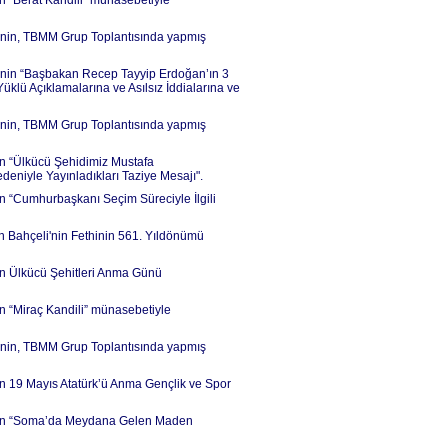
in “Berat Kandili” münasebetiyle
İ’nin, TBMM Grup Toplantısında yapmış
İ’nin “Başbakan Recep Tayyip Erdoğan’ın 3
üklü Açıklamalarına ve Asılsız İddialarına ve
İ’nin, TBMM Grup Toplantısında yapmış
nin “Ülkücü Şehidimiz Mustafa
niyle Yayınladıkları Taziye Mesajı".
in “Cumhurbaşkanı Seçim Süreciyle İlgili
un Bahçeli'nin Fethinin 561. Yıldönümü
nin Ülkücü Şehitleri Anma Günü
in “Miraç Kandili” münasebetiyle
İ’nin, TBMM Grup Toplantısında yapmış
nin 19 Mayıs Atatürk’ü Anma Gençlik ve Spor
i’nin “Soma’da Meydana Gelen Maden