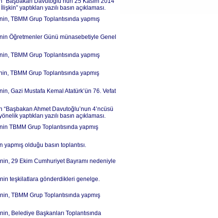
’nin “Başbakan Davutoğlu’nun 25 Kasım 2014
işkin” yaptıkları yazılı basın açıklaması.
İ’nin, TBMM Grup Toplantısında yapmış
Lİ’nin Öğretmenler Günü münasebetiyle Genel
İ’nin, TBMM Grup Toplantısında yapmış
İ’nin, TBMM Grup Toplantısında yapmış
nin, Gazi Mustafa Kemal Atatürk’ün 76. Vefat
’nin “Başbakan Ahmet Davutoğlu’nun 4’ncüsü
elik yaptıkları yazılı basın açıklaması.
İ’nin TBMM Grup Toplantısında yapmış
n yapmış olduğu basın toplantısı.
İ’nin, 29 Ekim Cumhuriyet Bayramı nedeniyle
in teşkilatlara gönderdikleri genelge.
İ’nin, TBMM Grup Toplantısında yapmış
nin, Belediye Başkanları Toplantısında