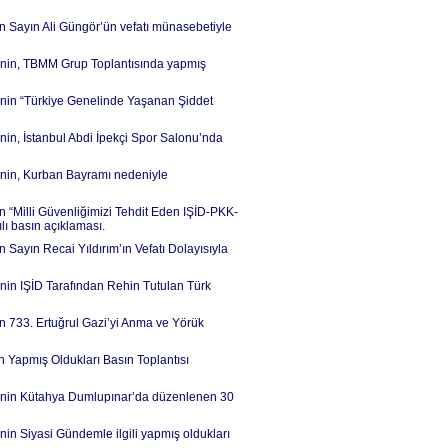
in Sayın Ali Güngör’ün vefatı münasebetiyle
İ’nin, TBMM Grup Toplantısında yapmış
’nin “Türkiye Genelinde Yaşanan Şiddet
nin, İstanbul Abdi İpekçi Spor Salonu’nda
’nin, Kurban Bayramı nedeniyle
in “Milli Güvenliğimizi Tehdit Eden IŞİD-PKK-
lı basın açıklaması.
 Sayın Recai Yıldırım’ın Vefatı Dolayısıyla
’nin IŞİD Tarafından Rehin Tutulan Türk
in 733. Ertuğrul Gazi’yi Anma ve Yörük
in Yapmış Oldukları Basın Toplantısı
Lİ’nin Kütahya Dumlupınar’da düzenlenen 30
nin Siyasi Gündemle ilgili yapmış oldukları