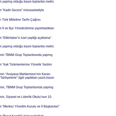
n yapmış olduğu basın toplantısı metni.
nin “Kadir Gecesi” münasebetiyle
 Türk Milletine Tarihi Çağrısı.
İl ve İlçe Yöneticilerine yayımladıkları
n “EtikHaber’e özel yaptığı açıklama”.
n yapmış olduğu basın toplantısı metni.
İ’nin TBMM Grup Toplantısında yapmış
in “Irak Türkmenlerine Yönelik Yardım
İ’nin “Anayasa Mahkemesi’nin Kararı
yelerle” ilgili yaptıkları yazılı basın
İ’nin, TBMM Grup Toplantısında yapmış
in, Siyaset ve Liderlik Okulu’nun 10.
in “Merkez Yönetim Kurulu ve İl Başkanları”