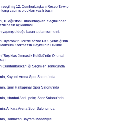
’nin seçilmiş 12. Cumhurbaşkanı Recep Tayyip
arşı yapmış oldukları yazılı basın
’nin, 10 Ağustos Cumhurbaşkanı Seçimi’nden
zılı basın açıklaması.
n yapmış olduğu basın toplantısı metni.
in Diyarbakır Lice’de sözde PKK Şehitliği’nin
aşı Mahsum Korkmaz’ın Heykelinin Dikilme
nin “Beşiktaş Jimnastik Kulübü’nün Onursal
ajı.
’nin Cumhurbaşkanlığı Seçimleri sonucunda
’nin, Kayseri Arena Spor Salonu’nda
’nin, İzmir Halkapınar Spor Salonu’nda
nin, İstanbul Abdi İpekçi Spor Salonu’nda
İ’nin, Ankara Arena Spor Salonu’nda
İ’nin, Ramazan Bayramı nedeniyle