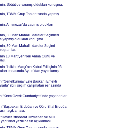
’nin, Söğüt’de yapmış oldukları konuşma.
İ’nin, TBMM Grup Toplantısında yapmış
nin, Anıtmezar’da yapmış oldukları
in, 30 Mart Mahalli İdareler Seçimleri
da yapmış oldukları konuşma.
nin, 30 Mart Mahalli İdareler Seçimi
programlar.
’nin 18 Mart Şehitleri Anma Günü ve
ajı.
n “İstiklal Marşı’nın Kabul Edilişinin 93.
aları esnasında Aydın’dan yayımlamış
nin “Genelkurmay Eski Başkanı Emekli
la” ilgili seçim çalışmaları esnasında
nin “Kırım Özerk Cumhuriyeti’nde yaşananlar
’nin “Başbakan Erdoğan ve Oğlu Bilal Erdoğan
basın açıklaması.
Devlet İstihbarat Hizmetleri ve Milli
yaptıkları yazılı basın açıklaması.
İ’nin, TBMM Grup Toplantısında yapmış