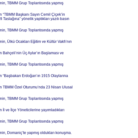
İ’nin, TBMM Grup Toplantısında yapmış
’nin “TBMM Başkanı Sayın Cemil Çiçek’in
i Taslağına” yönelik yaptıkları yazılı basın
İ’nin, TBMM Grup Toplantısında yapmış
in, Ülkü Ocakları Eğitim ve Kültür Vakfı’nın
in Bahçeli’nin Üç Aylar’ın Başlaması ve
İ’nin, TBMM Grup Toplantısında yapmış
nin “Başbakan Erdoğan’ın 1915 Olaylarına
i’nin TBMM Özel Oturumu’nda 23 Nisan Ulusal
İ’nin, TBMM Grup Toplantısında yapmış
İl ve İlçe Yöneticilerine yayımladıkları
İ’nin, TBMM Grup Toplantısında yapmış
’nin, Domaniç’te yapmış oldukları konuşma.