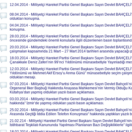
12.04.2014 - Milliyetçi Hareket Partisi Genel Başkanı Sayın Devlet BAHÇELİ
08.04.2014 - Milliyetçi Hareket Partisi Genel Başkanı Sayın Devlet BAHÇEL
oldukları konuşma.
04.04.2014 - Milliyetçi Hareket Partisi Genel Başkanı Sayın Devlet BAHÇELİ’
konuşma.
28.03.2014 - Milliyetçi Hareket Partisi Genel Başkanı Sayın Devlet BAHÇELİ’n
öncesinde gündemdeki önemli konularla ilgili düzenlenen basın toplantısın
20.03.2014 - Milliyetçi Hareket Partisi Genel Başkanı Sayın Devlet BAHÇELİ’
çalışmaları kapsamında 21 Mart – 27 Mart 2014 tarihleri arasında yapacağı 
18.03.2014 - Milliyetçi Hareket Partisi Genel Başkanı Sayın Devlet BAHÇELİ
Çanakkale Deniz Zaferi’nin 99’nci Yıldönümü münasebetiyle Yayınladığı mes
12.03.2014 - Milliyetçi Hareket Partisi Genel Başkanı Sayın Devlet BAHÇELİ’ni
Yıldönümü ve Mehmet Akif Ersoy’u Anma Günü” münasebetiyle seçim çalışm
oldukları mesajı.
07.03.2014 - Milliyetçi Hareket Partisi Genel Başkanı Sayın Devlet Bahçeli’
Orgeneral İlker Başbuğ Hakkında Anayasa Mahkemesi’nin Vermiş Olduğu Karar
Kütahya’dan yapmış oldukları yazılı basın açıklaması.
03.03.2014 - Milliyetçi Hareket Partisi Genel Başkanı Sayın Devlet Bahçeli’
hakkında” İzmir’de yapmış oldukları yazılı basın açıklaması.
25.02.2014 - Milliyetçi Hareket Partisi Genel Başkanı Sayın Devlet Bahçeli
Arasında Geçtiği İddia Edilen Telefon Konuşması” hakkında yaptıkları yazılı 
21.02.214 - Milliyetçi Hareket Partisi Genel Başkanı Sayın Devlet Bahçeli’nin “
İstihbarat Teşkilatı Kanununda Yapılması Planlanan Bazı Değişikliklerle” ilgili 
18.02.2014 - Milliyetçi Hareket Partisi Genel Başkanı Sayın Devlet BAHÇEL