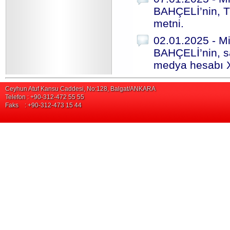
BAHÇELİ’nin, T
metni.
02.01.2025 - Mi
BAHÇELİ’nin, s
medya hesabı X 
Ceyhun Atuf Kansu Caddesi, No:128, Balgat/ANKARA
Telefon : +90-312-472 55 55
Faks : +90-312-473 15 44