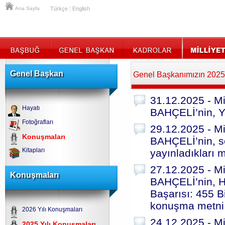
|
Ana Sayfa
Türkçe
English
Genel Başkan
Genel Başkanımızın 2025 
31.12.2025 - Mi
Hayatı
BAHÇELİ’nin, Ye
Fotoğrafları
29.12.2025 - Mi
Konuşmaları
BAHÇELİ’nin, s
Kitapları
yayınladıkları m
27.12.2025 - Mi
Konuşmaları
BAHÇELİ’nin, Ha
Başarısı: 455 
konuşma metni
2026 Yılı Konuşmaları
24.12.2025 - Mi
2025 Yılı Konuşmaları