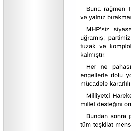
Buna rağmen Tür
ve yalnız bırakmam
MHP’siz siyase
uğramış; partimiz
tuzak ve komplol
kalmıştır.
Her ne pahası
engellerle dolu yo
mücadele kararlılık
Milliyetçi Harek
millet desteğini 
Bundan sonra pa
tüm teşkilat mensu