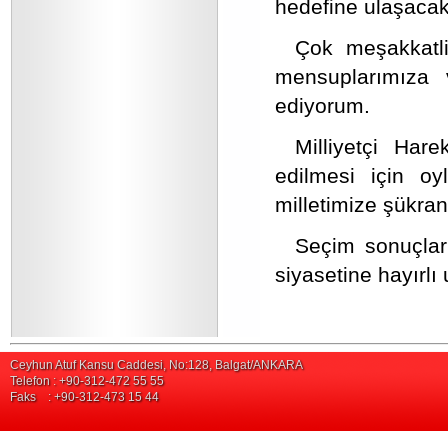
hedefine ulaşacakt
Çok meşakkatli
mensuplarımıza 
ediyorum.
Milliyetçi Hare
edilmesi için oy
milletimize şükra
Seçim sonuçlar
siyasetine hayırlı
Ceyhun Atuf Kansu Caddesi, No:128, Balgat/ANKARA
Telefon : +90-312-472 55 55
Faks : +90-312-473 15 44