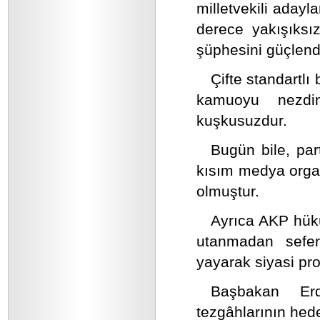
milletvekili adayla
derece yakışıksı
şüphesini güçlendi
Çifte standartlı
kamuoyu nezdi
kuşkusuzdur.
Bugün bile, part
kısım medya organ
olmuştur.
Ayrıca AKP hükü
utanmadan seferb
yayarak siyasi pr
Başbakan Erdo
tezgâhlarının hede