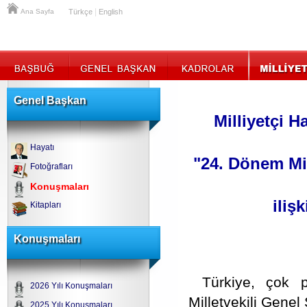
|
Ana Sayfa
Türkçe
English
Genel Başkan
Milliyetçi H
Hayatı
"24. Dönem Mil
Fotoğrafları
Konuşmaları
iliş
Kitapları
Konuşmaları
Türkiye, çok p
2026 Yılı Konuşmaları
Milletvekili Genel 
2025 Yılı Konuşmaları