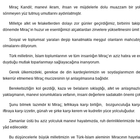
Miraç Kandil; manevi ikram, ihsan ve müjdelerle dolu muazzam bir yolcu
sönmeyen yüz tutmuş umutlarını aydınlatmıştır.
Milletçe afet ve felaketlerden dolayı zor günler geçirdiğimiz, birbirini tak
dönemde Miraç’ın huzur ve esenliğimizi alçaklardan zirvelere yükseltmesini ümit
Sosyal ve toplumsal yaraları deşip kanatmakla meşgul olanların mahcubiye
olmalarını diliyorum.
Türk milletinin, İslam toplumlarının ve tüm insanlığın Miraç’ın aziz hatıra ve
duyduğu mutlak toparlanmayı sağlayacağına inanıyorum.
Gerek ülkemizdeki, gerekse de din kardeşlerimizin ve soydaşlarımızın değ
tekerrür etmemesi Miraç mucizesinin iyi anlaşılmasına bağlıdır.
Bereketsizliğin kol gezdiği, kaza ve belaların sıklaştığı, afet ve anlaşmazl
yaklaşmanın, manevi sorumluklara vefanın, insani değerlere sadakatin önemi çok 
Şunu bilmek lazımdır ki Miraç; tefrikaya karşı birliğin, bozgunculuğa karşı
iftiraya karşı izzetin, günah ve şirke karşı kerem ve kudretin yüce yolculuğudur.
Zamanlar üstü bu aziz yolculuk manevi hayatımızda, ruh derinliklerimizde h
yâd edilecektir.
Bu düşüncelerle büyük milletimizin ve Türk-İslam aleminin Miracının hayırla