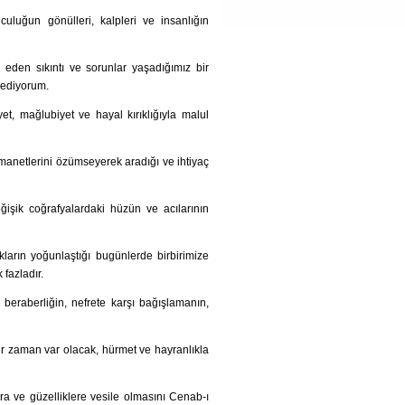
luğun gönülleri, kalpleri ve insanlığın
ip eden sıkıntı ve sorunlar yaşadığımız bir
 ediyorum.
t, mağlubiyet ve hayal kırıklığıyla malul
 emanetlerini özümseyerek aradığı ve ihtiyaç
işik coğrafyalardaki hüzün ve acılarının
ıkların yoğunlaştığı bugünlerde birbirimize
fazladır.
 beraberliğin, nefrete karşı bağışlamanın,
er zaman var olacak, hürmet ve hayranlıkla
ra ve güzelliklere vesile olmasını Cenab-ı