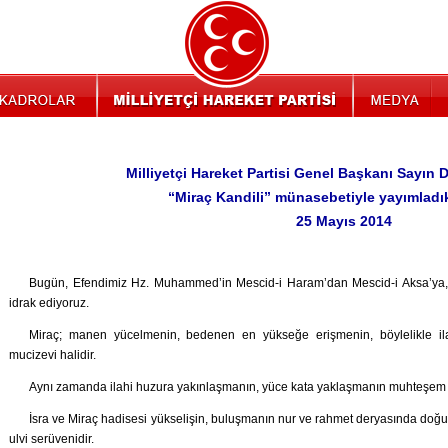
Milliyetçi Hareket Partisi Genel Başkanı Sayın 
“Miraç Kandili” münasebetiyle yayımladık
25 Mayıs 2014
Bugün, Efendimiz Hz. Muhammed’in Mescid-i Haram’dan Mescid-i Aksa’ya,
idrak ediyoruz.
Miraç; manen yücelmenin, bedenen en yükseğe erişmenin, böylelikle ilah
mucizevi halidir.
Aynı zamanda ilahi huzura yakınlaşmanın, yüce kata yaklaşmanın muhteşem iz
İsra ve Miraç hadisesi yükselişin, buluşmanın nur ve rahmet deryasında doğ
ulvi serüvenidir.