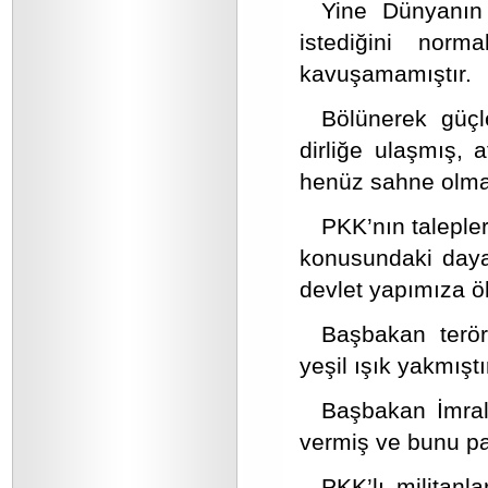
Yine Dünyanın h
istediğini nor
kavuşamamıştır.
Bölünerek güçle
dirliğe ulaşmış, a
henüz sahne olma
PKK’nın talepler
konusundaki dayat
devlet yapımıza ö
Başbakan teröri
yeşil ışık yakmıştı
Başbakan İmralı 
vermiş ve bunu paz
PKK’lı militan