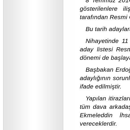
8 Temmuz 2014
gösterilenlere i
tarafından Resmi G
Bu tarih adaylar
Nihayetinde 1
aday listesi Res
dönemi de başlaya
Başbakan Erdoğ
adaylığının sorun
ifade edilmiştir.
Yapılan itirazla
tüm dava arkadaşl
Ekmeleddin İhs
vereceklerdir.