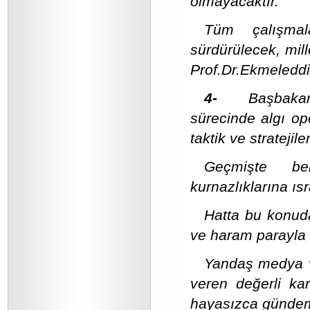
olmayacaktır.
Tüm çalışmal
sürdürülecek, mil
Prof.Dr.Ekmeleddin
4-
Başbaka
sürecinde algı o
taktik ve strateji
Geçmişte ben
kurnazlıklarına ısr
Hatta bu konuda
ve haram parayla 
Yandaş medya 
veren değerli ka
hayasızca gündem