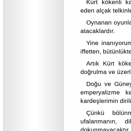
Kürt kökenli k
eden alçak telkinl
Oynanan oyunlar
atacaklardır.
Yine inanıyorum 
iffetten, bütünlük
Artık Kürt köke
doğrulma ve üzerle
Doğu ve Güneyd
emperyalizme ke
kardeşlerimin diri
Çünkü bölünm
ufalanmanın, d
dokunmayacaktır.