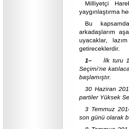
Milliyetçi Ha
yaygınlaştırma he
Bu kapsamda 
arkadaşlarım aşa
uyacaklar, lazım
getireceklerdir.
1–
İlk turu
Seçimi’ne katılac
başlamıştır.
30 Haziran 2014
partiler Yüksek Se
3 Temmuz 2014
son günü olarak be