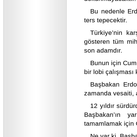
Bu nedenle Erd
ters tepecektir.
Türkiye’nin kar
gösteren tüm mih
son adamdır.
Bunun için Cumh
bir lobi çalışması
Başbakan Erdo
zamanda vesaiti, 
12 yıldır sürdü
Başbakan’ın yar
tamamlamak için Ç
Ne var ki, Başb