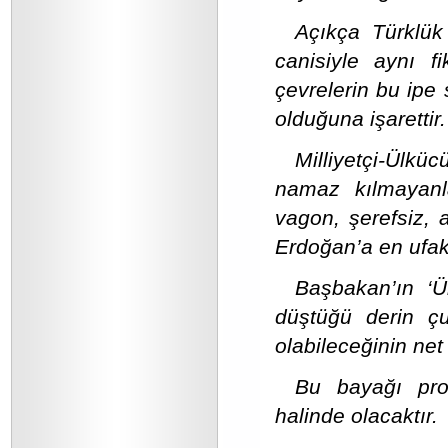
Açıkça Türklük 
canisiyle aynı f
çevrelerin bu ip
olduğuna işarettir.
Milliyetçi-Ülkü
namaz kılmayanla
vagon, şerefsiz, 
Erdoğan’a en ufak
Başbakan’ın ‘Ü
düştüğü derin çu
olabileceğinin net 
Bu bayağı pro
halinde olacaktır.