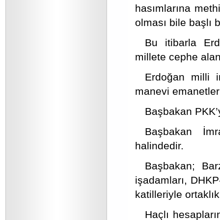
hasımlarına methi
olması bile başlı 
Bu itibarla Erdo
millete cephe alan
Erdoğan milli i
manevi emanetleri
Başbakan PKK’yl
Başbakan İmra
halindedir.
Başbakan; Bar
işadamları, DHKP-
katilleriyle ortaklı
Haçlı hesapları