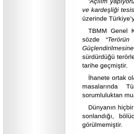
‘Açılım yapıyoru
ve kardeşliği tesi
üzerinde Türkiye’y
TBMM Genel Ku
sözde
“Terörün
Güçlendirilmesi
sürdürdüğü terörle
tarihe geçmiştir.
İhanete ortak ol
masalarında Tü
sorumluluktan mua
Dünyanın hiçbir
sonlandığı, bölü
görülmemiştir.