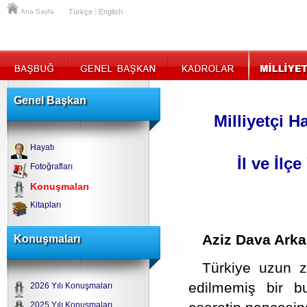
|
Ana Sayfa
Türkçe
English
Genel Başkan
Milliyetçi H
Hayatı
İl ve İlç
Fotoğrafları
Konuşmaları
Kitapları
Aziz Dava Arka
Konuşmaları
Türkiye uzun za
edilmemiş bir bu
2026 Yılı Konuşmaları
2025 Yılı Konuşmaları