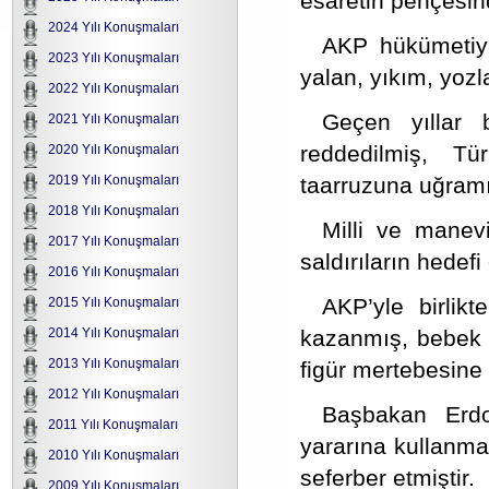
esaretin pençesin
2024 Yılı Konuşmaları
AKP hükümetiyl
2023 Yılı Konuşmaları
yalan, yıkım, yozl
2022 Yılı Konuşmaları
Geçen yıllar 
2021 Yılı Konuşmaları
reddedilmiş, Tü
2020 Yılı Konuşmaları
taarruzuna uğramış
2019 Yılı Konuşmaları
2018 Yılı Konuşmaları
Milli ve manevi
2017 Yılı Konuşmaları
saldırıların hedefi
2016 Yılı Konuşmaları
AKP’yle birlik
2015 Yılı Konuşmaları
kazanmış, bebek ka
2014 Yılı Konuşmaları
2013 Yılı Konuşmaları
figür mertebesine 
2012 Yılı Konuşmaları
Başbakan Erdo
2011 Yılı Konuşmaları
yararına kullanma
2010 Yılı Konuşmaları
seferber etmiştir.
2009 Yılı Konuşmaları