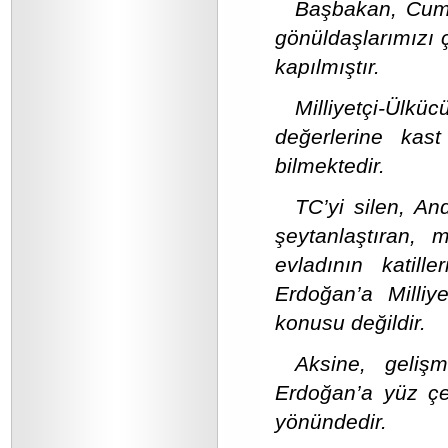
Başbakan, Cumh
gönüldaşlarımızı ç
kapılmıştır.
Milliyetçi-Ülküc
değerlerine kas
bilmektedir.
TC’yi silen, A
şeytanlaştıran, m
evladının katil
Erdoğan’a Milliy
konusu değildir.
Aksine, geliş
Erdoğan’a yüz çev
yönündedir.