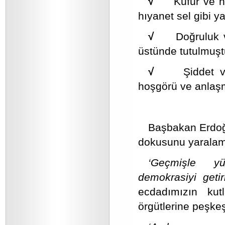
√
Küfür ve h
hıyanet sel gibi ya
√
Doğruluk 
üstünde tutulmuşt
√
Şiddet 
hoşgörü ve anlaşm
Başbakan Erd
dokusunu yaralamı
‘Geçmişle yüz
demokrasiyi getir
ecdadımızın kut
örgütlerine peşkeş