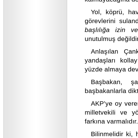
Yol, köprü, ha
görevlerini sula
başlılığa izin 
unutulmuş değildir
Anlaşılan Çank
yandaşları koll
yüzde almaya dev
Başbakan, şa
başbakanlarla dikt
AKP’ye oy vere
milletvekili ve 
farkına varmalıdır.
Bilinmelidir ki