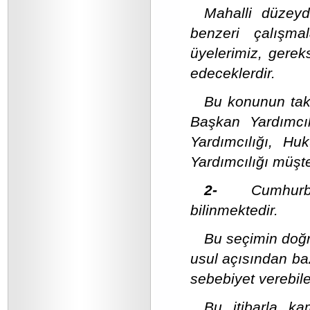
Mahalli düzeyde
benzeri çalışma
üyelerimiz, gereks
edeceklerdir.
Bu konunun taki
Başkan Yardımcı
Yardımcılığı, H
Yardımcılığı müşt
2-
Cumhurb
bilinmektedir.
Bu seçimin doğr
usul açısından baz
sebebiyet verebile
Bu itibarla k