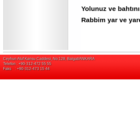
Yolunuz ve bahtını
Rabbim yar ve yar
Ceyhun Atuf Kansu Caddesi, No:128, Balgat/ANKARA
Telefon : +90-312-472 55 55
Faks : +90-312-473 15 44