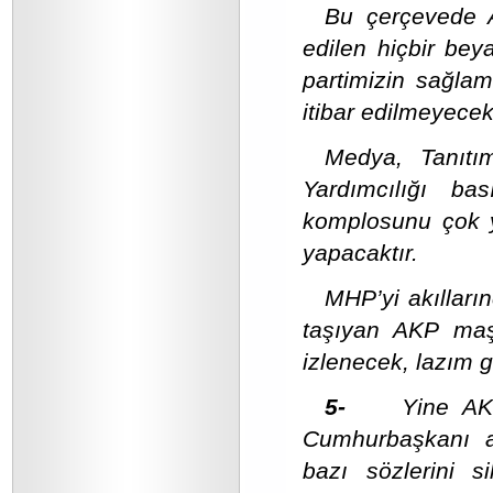
Bu çerçevede A
edilen hiçbir bey
partimizin sağla
itibar edilmeyecekt
Medya, Tanıtı
Yardımcılığı b
komplosunu çok y
yapacaktır.
MHP’yi akılları
taşıyan AKP maşa
izlenecek, lazım 
5-
Yine AK
Cumhurbaşkanı a
bazı sözlerini si