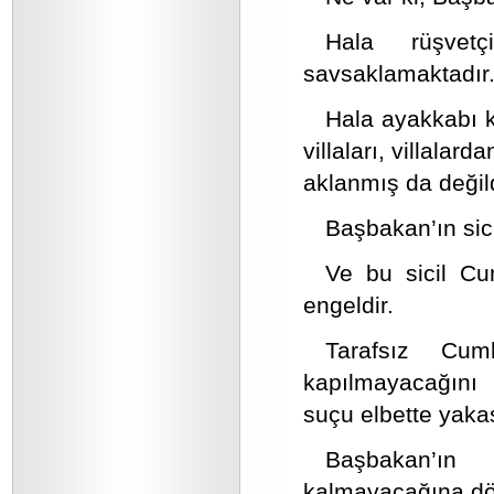
Hala rüşvetç
savsaklamaktadır
Hala ayakkabı k
villaları, villala
aklanmış da değild
Başbakan’ın sici
Ve bu sicil C
engeldir.
Tarafsız Cum
kapılmayacağını 
suçu elbette yaka
Başbakan’ın
kalmayacağına dönü