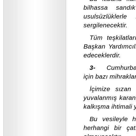
bilhassa sandı
usulsüzlüklerl
sergilenecektir.
Tüm teşkilatl
Başkan Yardımcılığ
edeceklerdir.
3-
Cumhurba
için bazı mihrakla
İçimize sızan 
yuvalanmış karanl
kalkışma ihtimali 
Bu vesileyle h
herhangi bir çat