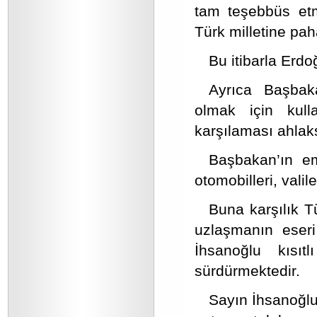
tam teşebbüs et
Türk milletine pah
Bu itibarla Erdo
Ayrıca Başbak
olmak için kull
karşılaması ahlaks
Başbakan’ın emr
otomobilleri, valil
Buna karşılık T
uzlaşmanın eseri
İhsanoğlu kısı
sürdürmektedir.
Sayın İhsanoğlu 