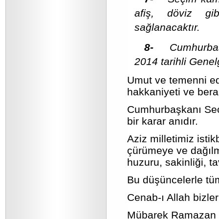
afiş, döviz gib
sağlanacaktır.
8-
Cumhurbaş
2014 tarihli Genel
Umut ve temenni edi
hakkaniyeti ve berab
Cumhurbaşkanı Seçim
bir karar anıdır.
Aziz milletimiz ist
çürümeye ve dağılma
huzuru, sakinliği, ta
Bu düşüncelerle tüm
Cenab-ı Allah bizl
Mübarek Ramazan ay