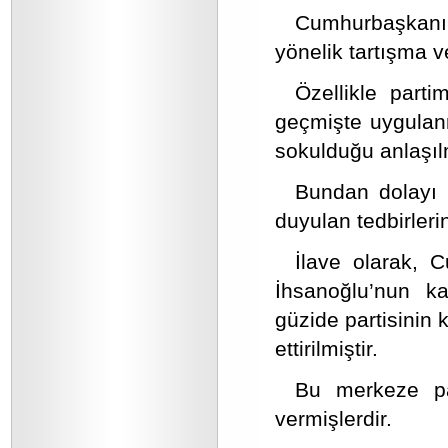
Cumhurbaşkanı 
yönelik tartışma v
Özellikle part
geçmişte uygulanm
sokulduğu anlaşıl
Bundan dolayı b
duyulan tedbirleri
İlave olarak, 
İhsanoğlu’nun k
güzide partisinin 
ettirilmiştir.
Bu merkeze part
vermişlerdir.