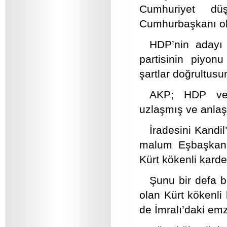
Cumhuriyet dü
Cumhurbaşkanı ol
HDP’nin adayı
partisinin piyonu
şartlar doğrultusu
AKP; HDP ve 
uzlaşmış ve anlaş
İradesini Kandil
malum Eşbaşkanın
Kürt kökenli kard
Şunu bir defa bi
olan Kürt kökenl
de İmralı’daki emzi