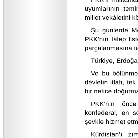
uyumlarının temi
millet vekâletini k
Şu günlerde Me
PKK’nın talep lis
parçalanmasına ta
Türkiye, Erdoğa
Ve bu bölünme s
devletin itlafı, t
bir netice doğurm
PKK’nın önce
konfederal, en 
şevkle hizmet etm
Kürdistan’ı zı