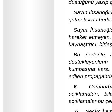
düştüğünü yazıp ç
Sayın İhsanoğlu 
gütmeksizin herk
Sayın İhsanoğl
hareket etmeyen,
kaynaştırıcı, birle
Bu nedenle as
destekleyenler
kumpasına karşı ç
edilen propagandal
6-
Cumhurba
açıklamaları, bi
açıklamalar bu çer
7-
Seçim kamp