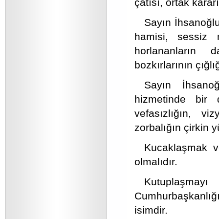
çatısı, ortak kararı
Sayın İhsanoğlu
hamisi, sessiz m
horlananların d
bozkırlarının çığlığ
Sayın İhsanoğl
hizmetinde bir 
vefasızlığın, v
zorbalığın çirkin 
Kucaklaşmak v
olmalıdır.
Kutuplaşmay
Cumhurbaşkanlığın
isimdir.