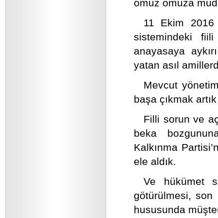
omuz omuza müdaf
11 Ekim 2016 
sistemindeki fii
anayasaya aykırı
yatan asıl amillerd
Mevcut yönetim
başa çıkmak artık
Filli sorun ve a
beka bozgunun
Kalkınma Partisi’
ele aldık.
Ve hükümet sist
götürülmesi, son k
hususunda müşter