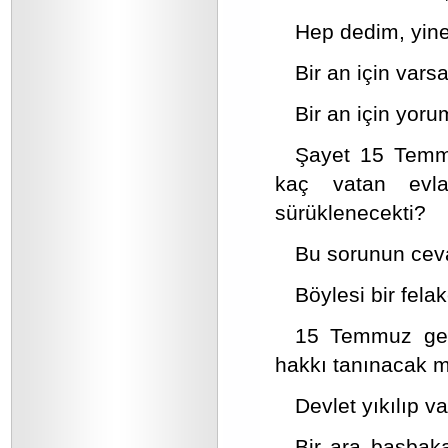
Hep dedim, yine 
Bir an için vars
Bir an için yoru
Şayet 15 Temmuz
kaç vatan evlad
sürüklenecekti?
Bu sorunun ceva
Böylesi bir fela
15 Temmuz gerç
hakkı tanınacak m
Devlet yıkılıp v
Bir ara başbak