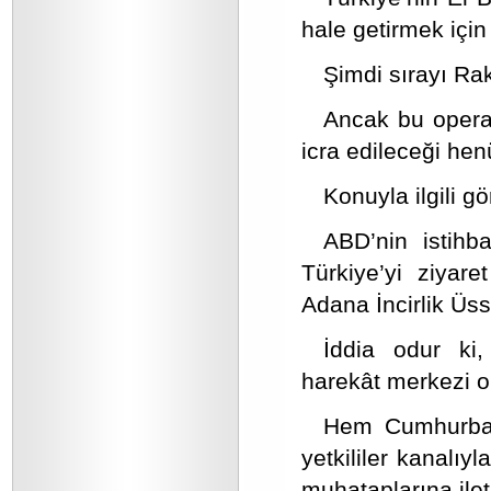
hale getirmek için
Şimdi sırayı Ra
Ancak bu operas
icra edileceği hen
Konuyla ilgili 
ABD’nin istih
Türkiye’yi ziyar
Adana İncirlik Üs
İddia odur ki
harekât merkezi ol
Hem Cumhurbaşk
yetkililer kanalıy
muhataplarına ilet