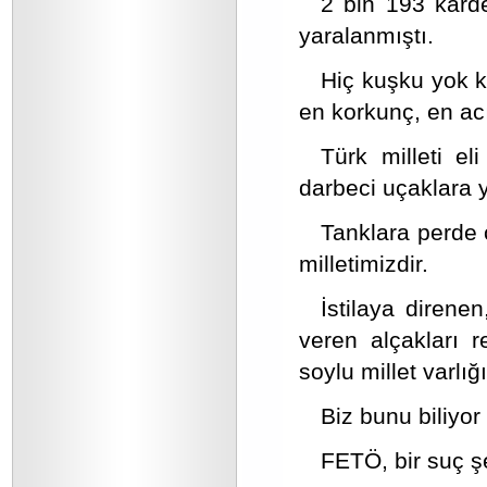
2 bin 193 karde
yaralanmıştı.
Hiç kuşku yok k
en korkunç, en acı
Türk milleti el
darbeci uçaklara y
Tanklara perde 
milletimizdir.
İstilaya direne
veren alçakları r
soylu millet varlığı
Biz bunu biliyor
FETÖ, bir suç şe