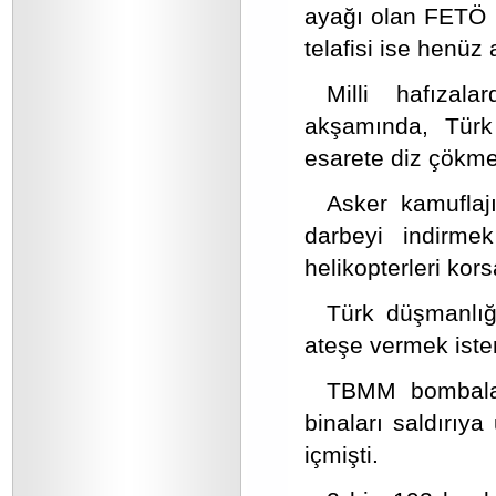
ayağı olan FETÖ i
telafisi ise henüz
Milli hafıza
akşamında, Türk 
esarete diz çökmes
Asker kamuflajı
darbeyi indirme
helikopterleri kor
Türk düşmanlığı
ateşe vermek iste
TBMM bombalanm
binaları saldırıy
içmişti.