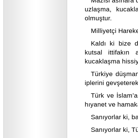
Mazisi asırlara
uzlaşma, kucakl
olmuştur.
Milliyetçi Harek
Kaldı ki bize 
kutsal ittifakı
kucaklaşma hissiy
Türkiye düşman
iplerini gevşeterek
Türk ve İslam’a
hıyanet ve hamakat
Sanıyorlar ki, b
Sanıyorlar ki, Tü