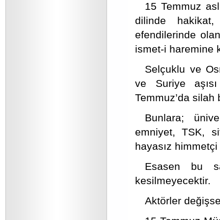
15 Temmuz aslı
dilinde hakikat
efendilerinde ola
ismet-i haremine 
Selçuklu ve Os
ve Suriye aşıs
Temmuz’da silah b
Bunlara; ünive
emniyet, TSK, si
hayasız himmetçi o
Esasen bu sal
kesilmeyecektir.
Aktörler değişse