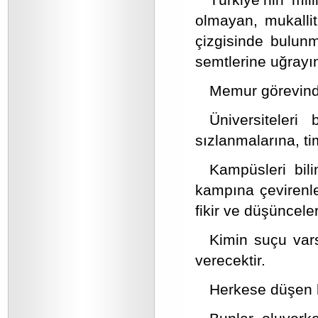
olmayan, mukalli
çizgisinde bulun
semtlerine uğrayı
Memur görevind
Üniversiteleri 
sızlanmalarına, ti
Kampüsleri bili
kampına çevirenle
fikir ve düşüncele
Kimin suçu va
verecektir.
Herkese düşen b