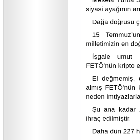
siyasi ayağının an
Dağa doğrusu çı
15 Temmuz’un 
milletimizin en do
İşgale umut ba
FETÖ’nün kripto e
El değmemiş, 
almış FETÖ’nün k
neden imtiyazlarl
Şu ana kadar 1
ihraç edilmiştir.
Daha dün 227 ha