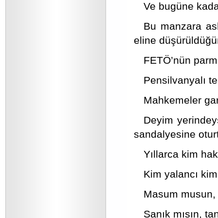
Ve bugüne kadar
Bu manzara aslı
eline düşürüldüğün
FETÖ’nün parmağ
Pensilvanyalı ter
Mahkemeler gar
Deyim yerindey
sandalyesine otur
Yıllarca kim hak
Kim yalancı kim 
Masum musun, m
Sanık mısın, tanı