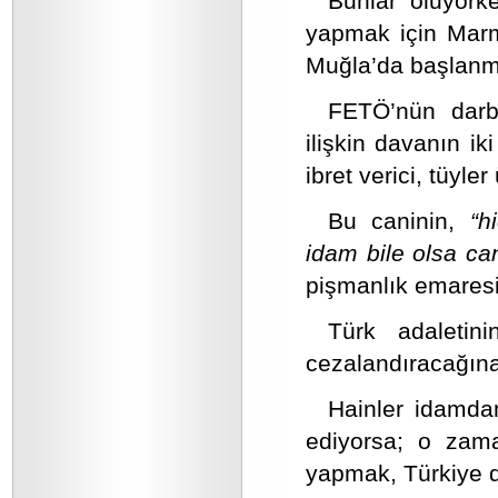
Bunlar oluyor
yapmak için Marm
Muğla’da başlanmı
FETÖ’nün darbe
ilişkin davanın i
ibret verici, tüyler 
Bu caninin,
“h
idam bile olsa c
pişmanlık emaresi
Türk adaletin
cezalandıracağına
Hainler idamda
ediyorsa; o za
yapmak, Türkiye d