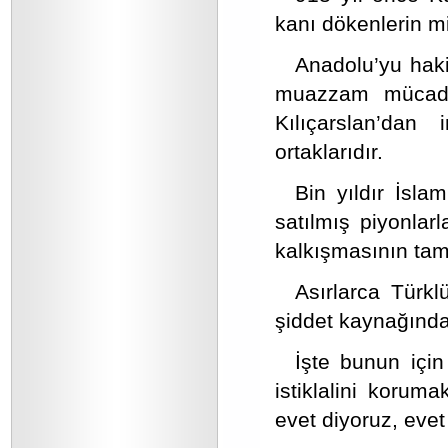
kanı dökenlerin mi
Anadolu’yu haki
muazzam mücadel
Kılıçarslan’da
ortaklarıdır.
Bin yıldır İsla
satılmış piyonlar
kalkışmasının tam 
Asırlarca Türk
şiddet kaynağında
İşte bunun için
istiklalini korum
evet diyoruz, evet