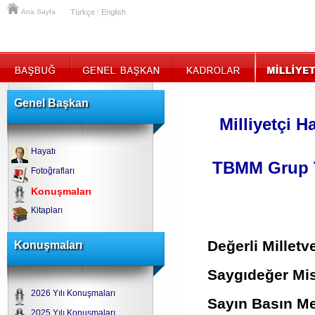
|
Ana Sayfa
Türkçe
English
Genel Başkan
Milliyetçi H
Hayatı
TBMM Grup T
Fotoğrafları
Konuşmaları
Kitapları
Değerli Milletve
Konuşmaları
Saygıdeğer Misa
2026 Yılı Konuşmaları
Sayın Basın Me
2025 Yılı Konuşmaları