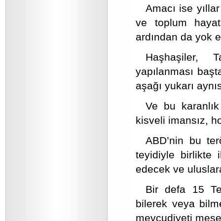
Amacı ise yıllar
ve toplum hayat
ardından da yok e
Haşhaşiler, T
yapılanması başta
aşağı yukarı aynıs
Ve bu karanlık
kisveli imansız, hoc
ABD’nin bu terö
teyidiyle birlikte
edecek ve uluslar
Bir defa 15 Te
bilerek veya bil
mevcudiyeti mesele