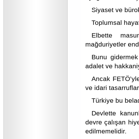
Siyaset ve bürok
Toplumsal hayat
Elbette masum
mağduriyetler end
Bunu gidermek 
adalet ve hakkaniye
Ancak FETÖ’yle i
ve idari tasarrufla
Türkiye bu bela
Devlette kanun
devre çalışan hiy
edilmemelidir.