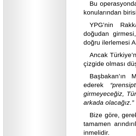
Bu operasyonda
konularından birisi
YPG’nin Rakka
doğudan girmesi
doğru ilerlemesi A
Ancak Türkiye’n
çizgide olması dü
Başbakan’ın M
ederek
“prensi
girmeyeceğiz, Tür
arkada olacağız.”
Bize göre, ger
tamamen arındırıl
inmelidir.