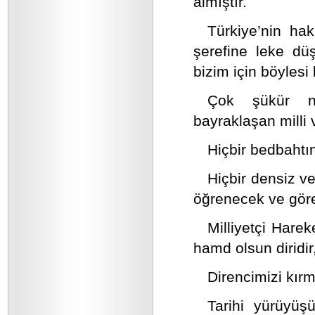
almıştır.
Türkiye’nin ha
şerefine leke dü
bizim için böylesi
Çok şükür ne
bayraklaşan milli 
Hiçbir bedbaht
Hiçbir densiz ve
öğrenecek ve göre
Milliyetçi Harek
hamd olsun diridir
Direncimizi kırm
Tarihi yürüyü