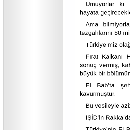
Umuyorlar ki, T
hayata geçirecekl
Ama bilmiyorl
tezgahlarını 80 mi
Türkiye’miz ola
Fırat Kalkanı 
sonuç vermiş, ka
büyük bir bölümün
El Bab’ta şeh
kavurmuştur.
Bu vesileyle azi
IŞİD’in Rakka’da
Türkiye’nin El 