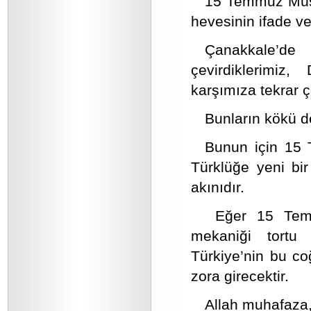
15 Temmuz Müsl
hevesinin ifade ve
Çanakkale’d
çevirdiklerimiz
karşımıza tekrar ç
Bunların kökü de
Bunun için 15 
Türklüğe yeni bir
akınıdır.
Eğer 15 Temm
mekaniği tortu 
Türkiye’nin bu co
zora girecektir.
Allah muhafaza,