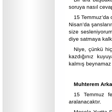
soruya nasıl ceva
15 Temmuz’da ol
Nisan’da şansların
size sesleniyorum
diye satmaya kal
Niye, çünkü hi
kazdığınız kuyuy
kalmış beynamaz g
Muhterem Arka
15 Temmuz fec
aralanacaktır.
Mesela Yurtta 