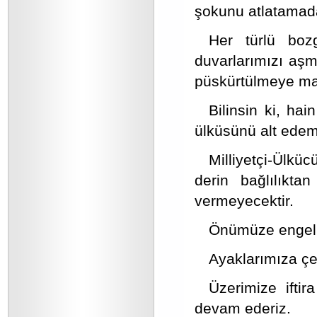
şokunu atlatamada
Her türlü bo
duvarlarımızı aşma
püskürtülmeye ma
Bilinsin ki, ha
ülküsünü alt edem
Milliyetçi-Ülk
derin bağlılıkt
vermeyecektir.
Önümüze engel ç
Ayaklarımıza çel
Üzerimize iftir
devam ederiz.