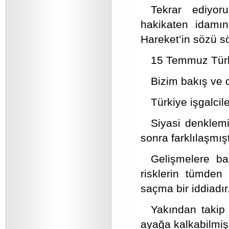
Tekrar ediyo
hakikaten idamın
Hareket’in sözü sö
15 Temmuz Türki
Bizim bakış ve 
Türkiye işgalcil
Siyasi denklem
sonra farklılaşmışt
Gelişmelere ba
risklerin tümden 
saçma bir iddiadır
Yakından takip 
ayağa kalkabilmiş 