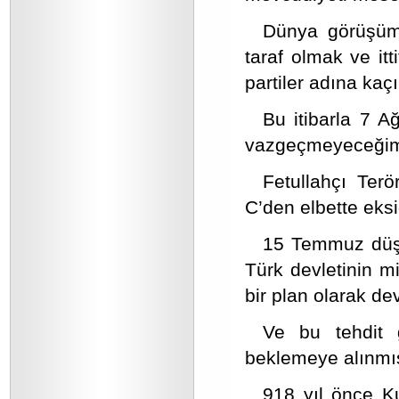
Dünya görüşümü
taraf olmak ve it
partiler adına kaçı
Bu itibarla 7 
vazgeçmeyeceğimiz 
Fetullahçı Ter
C’den elbette eksiğ
15 Temmuz düşma
Türk devletinin mi
bir plan olarak de
Ve bu tehdit 
beklemeye alınmış
918 yıl önce Ku