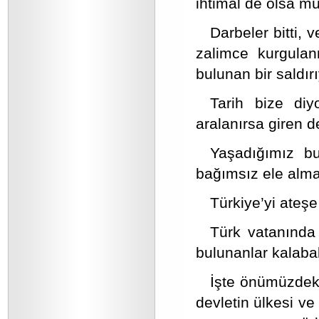
ihtimal de olsa m
Darbeler bitti, v
zalimce kurgulan
bulunan bir saldırı
Tarih bize diy
aralanırsa giren d
Yaşadığımız bu
bağımsız ele alma
Türkiye’yi ateş
Türk vatanında 
bulunanlar kalabal
İşte önümüzdeki
devletin ülkesi ve