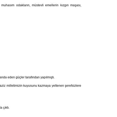
muhasım odakların, müstevli emellerin kızgın maşası,
anda eden güçler tarafından yapılmıştı.
aziz milletimizin kuyusunu kazmaya yeltenen şerefsizlere
 çıktı.