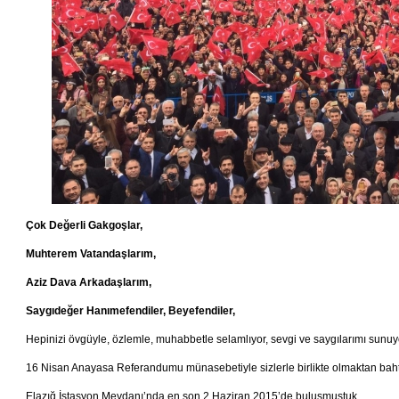
Çok Değerli Gakgoşlar,
Muhterem Vatandaşlarım,
Aziz Dava Arkadaşlarım,
Saygıdeğer Hanımefendiler, Beyefendiler,
Hepinizi övgüyle, özlemle, muhabbetle selamlıyor, sevgi ve saygılarımı sunu
16 Nisan Anayasa Referandumu münasebetiyle sizlerle birlikte olmaktan baht
Elazığ İstasyon Meydanı’nda en son 2 Haziran 2015’de buluşmuştuk.