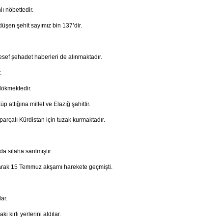
ı nöbettedir.
üşen şehit sayımız bin 137’dir.
sef şehadet haberleri de alınmaktadır.
.
dökmektedir.
ttığına millet ve Elazığ şahittir.
arçalı Kürdistan için tuzak kurmaktadır.
a silaha sarılmıştır.
larak 15 Temmuz akşamı harekete geçmişti.
ar.
i kirli yerlerini aldılar.