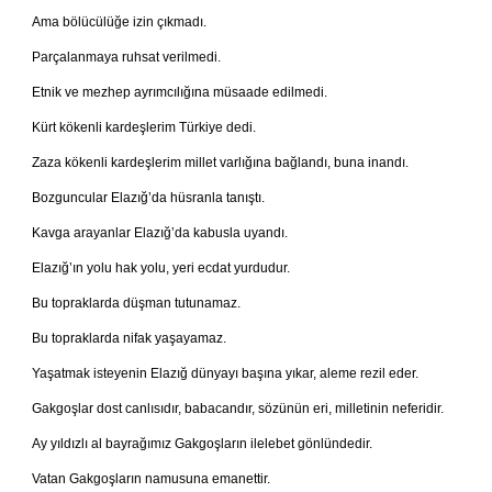
Ama bölücülüğe izin çıkmadı.
Parçalanmaya ruhsat verilmedi.
Etnik ve mezhep ayrımcılığına müsaade edilmedi.
Kürt kökenli kardeşlerim Türkiye dedi.
Zaza kökenli kardeşlerim millet varlığına bağlandı, buna inandı.
Bozguncular Elazığ’da hüsranla tanıştı.
Kavga arayanlar Elazığ’da kabusla uyandı.
Elazığ’ın yolu hak yolu, yeri ecdat yurdudur.
Bu topraklarda düşman tutunamaz.
Bu topraklarda nifak yaşayamaz.
Yaşatmak isteyenin Elazığ dünyayı başına yıkar, aleme rezil eder.
Gakgoşlar dost canlısıdır, babacandır, sözünün eri, milletinin neferidir.
Ay yıldızlı al bayrağımız Gakgoşların ilelebet gönlündedir.
Vatan Gakgoşların namusuna emanettir.