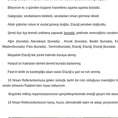
Biliyorum ki; o günden bugüne hasretimiz aşama aşama büyüdü.
Gakgoşlar, sevdalılarını bekledi, sevdalıları onları görmeyi diledi.
Allah şükürler olsun ki vuslat güneşi doğdu, Elazığ yeniden doğruldu.
Şimdi ilçe ilçe temsili yoklama yaparak
‘burada’
şeklinde vereceğiniz cevabın
Ağın (burada), Alacakaya (burada) , Arıcak (burada), Baskil (burada), K
Maden(burada), Palu (burada) , Sivrice(burada), Elazığ, Elazığ, Elazığ (burada).
Maşallah Elazığ tek yürek halinde buraya akmış.
Harput’un hatıraları demet demet burada toplanmış.
Fırat’ın birlik ve kardeşliğe akan suları Elazığ’a şan ve ruh vermiş.
16 Nisan Referandumuna giden süreçte tarihi bir rolü olduğuna inandığım bu 
vesile olmasını Rabbim’den niyaz ediyorum.
Bugünkü miting organizasyonunun gerçekleşmesinde emeği geçen her dava 
16 Nisan Referandumunun barış, huzur, demokratik sabır ve adap çerçevesind