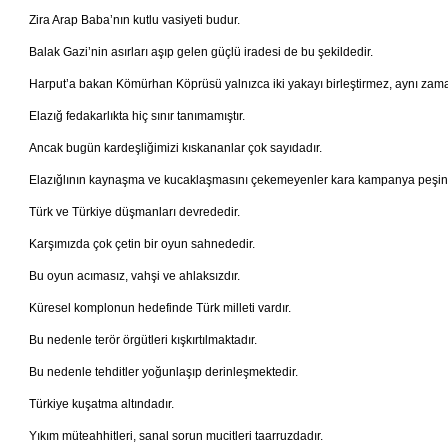
Zira Arap Baba’nın kutlu vasiyeti budur.
Balak Gazi’nin asırları aşıp gelen güçlü iradesi de bu şekildedir.
Harput’a bakan Kömürhan Köprüsü yalnızca iki yakayı birleştirmez, aynı zama
Elazığ fedakarlıkta hiç sınır tanımamıştır.
Ancak bugün kardeşliğimizi kıskananlar çok sayıdadır.
Elazığlının kaynaşma ve kucaklaşmasını çekemeyenler kara kampanya peşin
Türk ve Türkiye düşmanları devrededir.
Karşımızda çok çetin bir oyun sahnededir.
Bu oyun acımasız, vahşi ve ahlaksızdır.
Küresel komplonun hedefinde Türk milleti vardır.
Bu nedenle terör örgütleri kışkırtılmaktadır.
Bu nedenle tehditler yoğunlaşıp derinleşmektedir.
Türkiye kuşatma altındadır.
Yıkım müteahhitleri, sanal sorun mucitleri taarruzdadır.