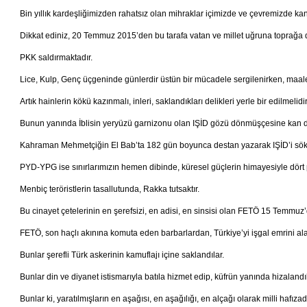
Bin yıllık kardeşliğimizden rahatsız olan mihraklar içimizde ve çevremizde kanl
Dikkat ediniz, 20 Temmuz 2015’den bu tarafa vatan ve millet uğruna toprağa d
PKK saldırmaktadır.
Lice, Kulp, Genç üçgeninde günlerdir üstün bir mücadele sergilenirken, maale
Artık hainlerin kökü kazınmalı, inleri, saklandıkları delikleri yerle bir edilmelidir
Bunun yanında İblisin yeryüzü garnizonu olan IŞİD gözü dönmüşçesine kan 
Kahraman Mehmetçiğin El Bab’ta 182 gün boyunca destan yazarak IŞİD’i söküp a
PYD-YPG ise sınırlarımızın hemen dibinde, küresel güçlerin himayesiyle dört p
Menbiç teröristlerin tasallutunda, Rakka tutsaktır.
Bu cinayet çetelerinin en şerefsizi, en adisi, en sinsisi olan FETÖ 15 Temmuz’d
FETÖ, son haçlı akınına komuta eden barbarlardan, Türkiye’yi işgal emrini a
Bunlar şerefli Türk askerinin kamuflajı içine saklandılar.
Bunlar din ve diyanet istismarıyla batıla hizmet edip, küfrün yanında hizalandıl
Bunlar ki, yaratılmışların en aşağısı, en aşağılığı, en alçağı olarak milli hafızadak