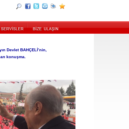
ayın Devlet BAHÇELİ’nin,
ları konuşma.