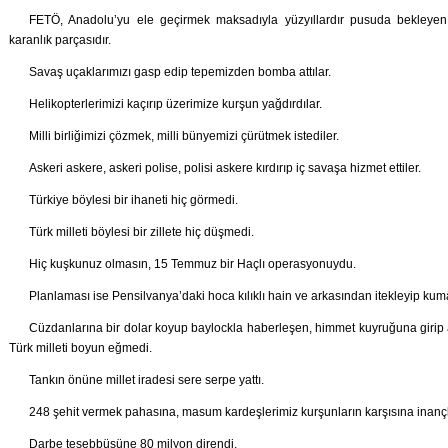
FETÖ, Anadolu’yu ele geçirmek maksadıyla yüzyıllardır pusuda bekleyen 
karanlık parçasıdır.
Savaş uçaklarımızı gasp edip tepemizden bomba attılar.
Helikopterlerimizi kaçırıp üzerimize kurşun yağdırdılar.
Milli birliğimizi çözmek, milli bünyemizi çürütmek istediler.
Askeri askere, askeri polise, polisi askere kırdırıp iç savaşa hizmet ettiler.
Türkiye böylesi bir ihaneti hiç görmedi.
Türk milleti böylesi bir zillete hiç düşmedi.
Hiç kuşkunuz olmasın, 15 Temmuz bir Haçlı operasyonuydu.
Planlaması ise Pensilvanya’daki hoca kılıklı hain ve arkasından itekleyip kum
Cüzdanlarına bir dolar koyup baylockla haberleşen, himmet kuyruğuna girip 
Türk milleti boyun eğmedi.
Tankın önüne millet iradesi sere serpe yattı.
248 şehit vermek pahasına, masum kardeşlerimiz kurşunların karşısına inançla
Darbe teşebbüsüne 80 milyon direndi.