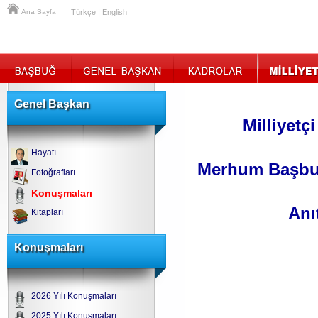
|
Ana Sayfa
Türkçe
English
Genel Başkan
Milliyetç
Hayatı
Merhum Başbuğ
Fotoğrafları
Konuşmaları
Anı
Kitapları
Konuşmaları
2026 Yılı Konuşmaları
2025 Yılı Konuşmaları