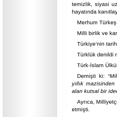
temizlik, siyasi 
hayatında kanıtla
Merhum Türkeş B
Milli birlik ve k
Türkiye’nin tari
Türklük denildi
Türk-İslam Ülkü
Demişti ki:
“Mi
yıllık mazisinden
alan kutsal bir ideo
Ayrıca, Milliyet
etmişti.