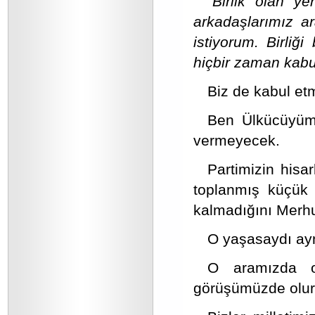
“Birlik olan y
arkadaşlarımız ara
istiyorum. Birliği
hiçbir zaman kab
Biz de kabul etmi
Ben Ülkücüyüm 
vermeyecek.
Partimizin hisa
toplanmış küçük
kalmadığını Merhu
O yaşasaydı aynı
O aramızda ol
görüşümüzde olur