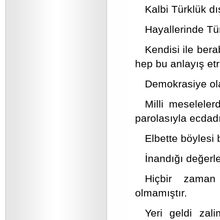
Kalbi Türklük dı
Hayallerinde Tür
Kendisi ile berab
hep bu anlayış etr
Demokrasiye ola
Milli meseleler
parolasıyla ecdad
Elbette böylesi 
İnandığı değerl
Hiçbir zaman 
olmamıştır.
Yeri geldi zal