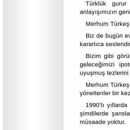
Türklük gurur 
anlayışımızın gen
Merhum Türkeş 
Biz de bugün ev
kararlıca seslendi
Bizim gibi gör
geleceğimizi ipo
uyuşmuş tezlerini
Merhum Türkeş Be
yöneltenler bir ke
1990’lı yıllard
şimdilerde şansl
müsaade yoktur.