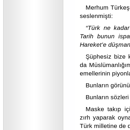
Merhum Türkeş B
seslenmişti:
“Türk ne kadar
Tarih bunun ispat
Hareket’e düşmand
Şüphesiz bize 
da Müslümanlığımı
emellerinin piyonla
Bunların görünü
Bunların sözleri
Maske takıp içi
zırh yaparak oyna
Türk milletine de 