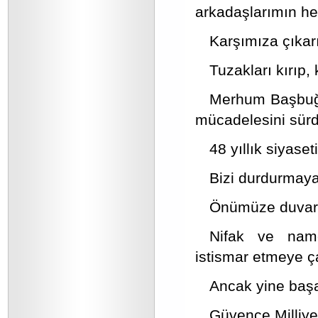
arkadaşlarımın hed
Karşımıza çıkarı
Tuzakları kırıp,
Merhum Başbuğum
mücadelesini sür
48 yıllık siyase
Bizi durdurmaya 
Önümüze duvarla
Nifak ve namer
istismar etmeye ç
Ancak yine baş
Güvence Milliyet