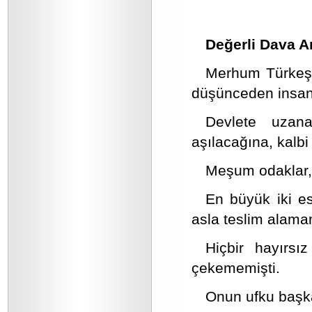
Değerli Dava A
Merhum Türkeş 
düşünceden insanı
Devlete uzana
aşılacağına, kalbi
Meşum odaklar, 
En büyük iki ese
asla teslim alama
Hiçbir hayırsı
çekememişti.
Onun ufku başka