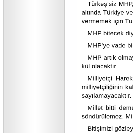
Türkeş’siz MHP,
altında Türkiye ve
vermemek için Tür
MHP bitecek diye
MHP’ye vade biç
MHP artık olmay
kül olacaktır.
Milliyetçi Har
milliyetçiliğinin 
sayılamayacaktır.
Millet bitti d
söndürülemez, Mill
Bitişimizi gözle