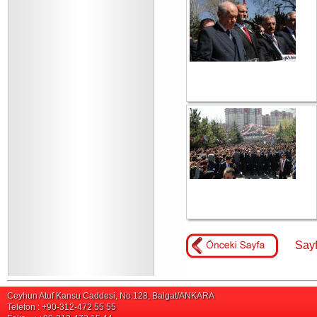
Sayf
Ceyhun Atuf Kansu Caddesi, No:128, Balgat/ANKARA
Telefon : +90-312-472 55 55