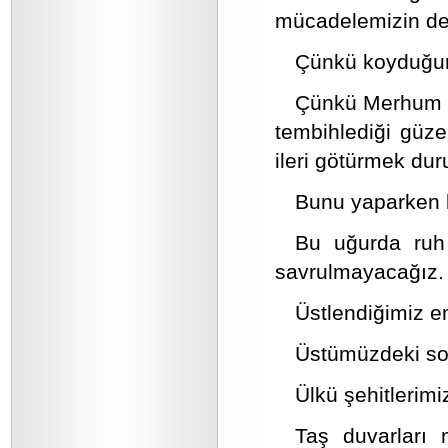
mücadelemizin de 
Çünkü koyduğum
Çünkü Merhum Tü
tembihlediği güz
ileri götürmek du
Bunu yaparken 
Bu uğurda ruh 
savrulmayacağız.
Üstlendiğimiz e
Üstümüzdeki sor
Ülkü şehitlerimiz
Taş duvarları 