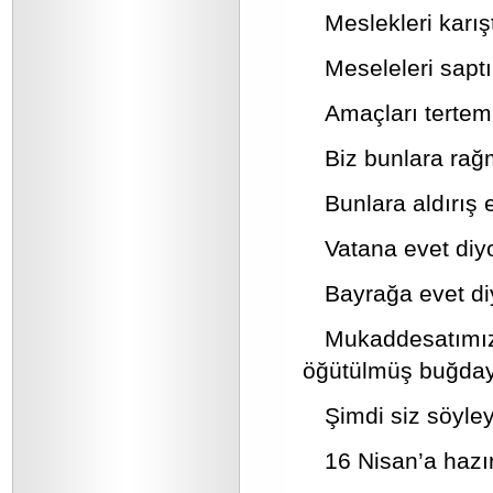
Meslekleri karış
Meseleleri sapt
Amaçları tertem
Biz bunlara ra
Bunlara aldırış
Vatana evet diyo
Bayrağa evet diy
Mukaddesatımı
öğütülmüş buğday b
Şimdi siz söyleyi
16 Nisan’a hazı