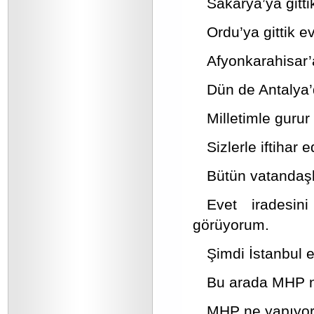
Sakarya’ya gitti
Ordu’ya gittik ev
Afyonkarahisar’a
Dün de Antalya’d
Milletimle guru
Sizlerle iftihar 
Bütün vatandaş
Evet iradesin
görüyorum.
Şimdi İstanbul e
Bu arada MHP ne
MHP ne yapıyor d