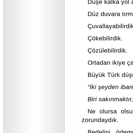
Düşe kalka yol 
Düz duvara tır
Çuvallayabilirdi
Çökebilirdik.
Çözülebilirdik.
Ortadan ikiye çat
Büyük Türk düşü
“İki şeyden ibaret
Biri sakınmaktır, 
Ne olursa olsu
zorundaydık.
Bedelini ödem