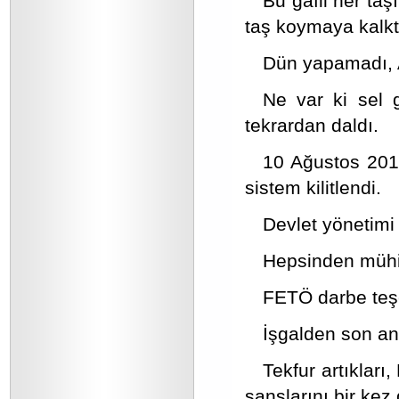
Bu gafil her taş
taş koymaya kalkt
Dün yapamadı, A
Ne var ki sel g
tekrardan daldı.
10 Ağustos 2014
sistem kilitlendi.
Devlet yönetimi 
Hepsinden mühim
FETÖ darbe teş
İşgalden son an
Tekfur artıklar
şanslarını bir kez