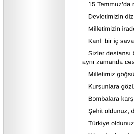
15 Temmuz’da mil
Devletimizin di
Milletimizin ira
Kanlı bir iç sav
Sizler destansı
aynı zamanda cesar
Milletimiz göğs
Kurşunlara göz
Bombalara karşı
Şehit oldunuz, d
Türkiye oldunuz