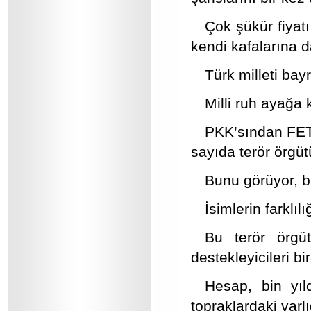
Çok şükür fiyat
kendi kafalarına d
Türk milleti bay
Milli ruh ayağa k
PKK’sından FET
sayıda terör örgüt
Bunu görüyor, b
İsimlerin farklıl
Bu terör örgütl
destekleyicileri bir
Hesap, bin yıl
topraklardaki varl