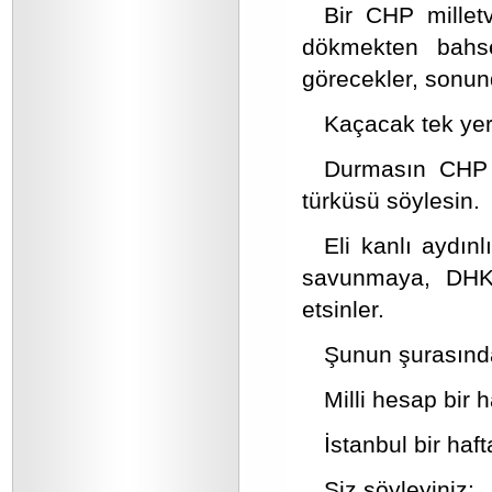
Bir CHP milletv
dökmekten bahse
görecekler, sonund
Kaçacak tek yerl
Durmasın CHP 
türküsü söylesin.
Eli kanlı aydın
savunmaya, DHKP
etsinler.
Şunun şurasında
Milli hesap bir 
İstanbul bir haf
Siz söyleyiniz: