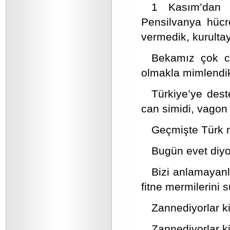
1 Kasım’dan s
Pensilvanya hücre
vermedik, kurultay
Bekamız çok cid
olmakla mimlendi
Türkiye’ye dest
can simidi, vagon 
Geçmişte Türk mil
Bugün evet diyo
Bizi anlamayanl
fitne mermilerini 
Zannediyorlar k
Zannediyorlar ki