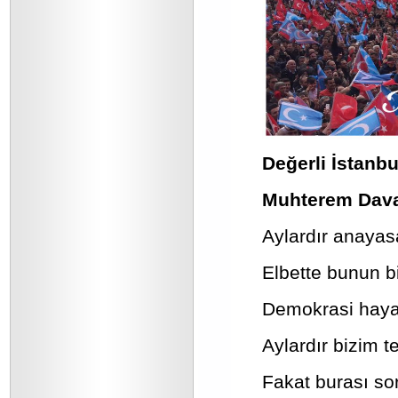
Değerli İstanbu
Muhterem Dava
Aylardır anayas
Elbette bunun b
Demokrasi hayat
Aylardır bizim t
Fakat burası soru