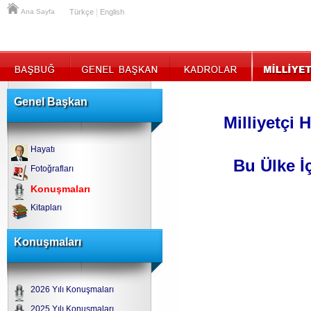
|
Ana Sayfa
Türkçe
English
Genel Başkan
Milliyetçi 
Hayatı
Bu Ülke İ
Fotoğrafları
Konuşmaları
Kitapları
Konuşmaları
2026 Yılı Konuşmaları
2025 Yılı Konuşmaları