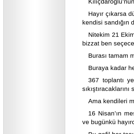
Kılıçdaroğlu’nu
Hayır çıkarsa d
kendisi sandığın d
Nitekim 21 Eki
bizzat ben seçece
Burası tamam 
Buraya kadar he
367 toplantı y
sıkıştıracaklarını 
Ama kendileri mi
16 Nisan’ın meş
ve bugünkü hayırc