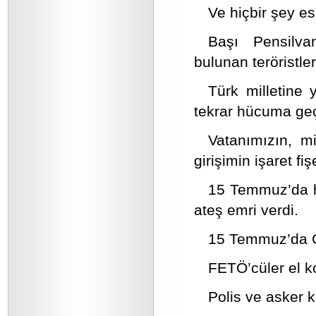
Ve hiçbir şey es
Başı Pensilva
bulunan teröristle
Türk milletine 
tekrar hücuma geçt
Vatanımızın, mi
girişimin işaret fiş
15 Temmuz’da ho
ateş emri verdi.
15 Temmuz’da Ga
FETÖ’cüler el ko
Polis ve asker kı