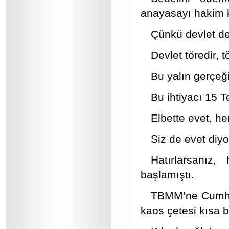
anayasayı hakim k
Çünkü devlet d
Devlet töredir, tö
Bu yalın gerçe
Bu ihtiyacı 15
Elbette evet, he
Siz de evet di
Hatırlarsanız
başlamıştı.
TBMM’ne Cumhur
kaos çetesi kısa b