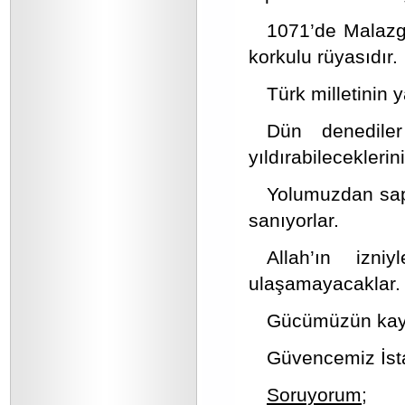
1071’de Malazgi
korkulu rüyasıdır.
Türk milletinin
Dün denediler
yıldırabileceklerin
Yolumuzdan sapa
sanıyorlar.
Allah’ın izni
ulaşamayacaklar.
Gücümüzün kayna
Güvencemiz İst
Soruyorum;