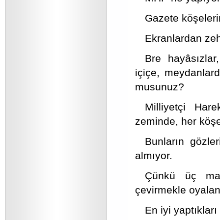
Gazete köşelerind
Ekranlardan zeh
Bre hayâsızlar,
içiçe, meydanlard
musunuz?
Milliyetçi Har
zeminde, her köş
Bunların gözler
almıyor.
Çünkü üç maym
çevirmekle oyalanı
En iyi yaptıklar