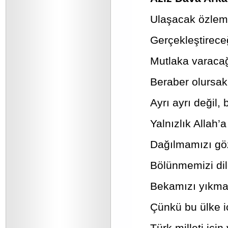
Ulaşacak özleml
Gerçekleştireceğ
Mutlaka varacağ
Beraber olursak 
Ayrı ayrı değil, 
Yalnızlık Allah’
Dağılmamızı göz
Bölünmemizi di
Bekamızı yıkmay
Çünkü bu ülke i
Türk milleti içi