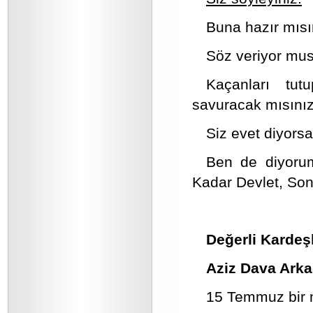
Buna hazır mısı
Söz veriyor mu
Kaçanları tut
savuracak mısını
Siz evet diyorsa
Ben de diyorum
Kadar Devlet, Son
Değerli Kardeş
Aziz Dava Arka
15 Temmuz bir mi