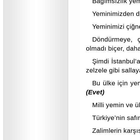
Bağımsızlık yem
Yeminimizden d
Yeminimizi çiğn
Döndürmeye, ç
olmadı biçer, dah
Şimdi İstanbul’a
zelzele gibi salla
Bu ülke için ye
(Evet)
Milli yemin ve 
Türkiye’nin saf
Zalimlerin karş