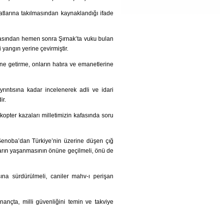
atlarına takılmasından kaynaklandığı ifade
masından hemen sonra Şırnak’ta vuku bulan
 yangın yerine çevirmiştir.
ne getirme, onların hatıra ve emanetlerine
rıntısına kadar incelenerek adli ve idari
ir.
opter kazaları milletimizin kafasında soru
k Şenoba’dan Türkiye’nin üzerine düşen çığ
aların yaşanmasının önüne geçilmeli, önü de
sına sürdürülmeli, caniler mahv-ı perişan
ançta, milli güvenliğini temin ve takviye