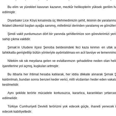
Bu elim ve yürekleri kavuran kazanın, mezkûr helikopterin yüksek gerilim h
edilmiştir.
Diyarbakır Lice Köyü kırsalında üç Mehmedimizin şehit, ikisinin de yaralan
felaket ülkemizi baştan ayağa sarsmış, milletimizi derinden yaralamış ve gönülleri
Şimdi vakit yurdumuzun dört bir yanında şehitlerimize son görevlerimizi yeri
sahip çıkma vaktidir.
Şırnak’ın Uludere ilçesi Şenoba beldesindeki feci kaza kırımın en ufak ay
tahkikatla genişletilip bütün yönleriyle aydınlatılması en acil tavsiye ve temennimd
Nitekim sık sık meydana gelen ve evlatlarımızın şehadetine neden olan helik
işaretlerine yol açmış, kuşkuları artmıştır.
Bu itibarla her ihtimal hesaba katılarak, her iddia dikkate alınarak Şırna
kaldırılmalı, bundan sonra benzeri keder verici, milli vicdanları heder eden vak
kesilmelidir.
Aynı şekilde terörle mücadele korkusuzca, kararlıca, karanlıkları yırtarca
edilmelidir.
Türkiye Cumhuriyeti Devleti terörizmi yok edecek güçte, ihaneti yenecek in
edecek kabiliyettedir.