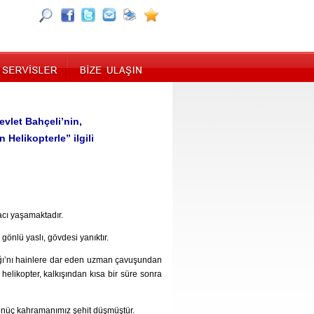
evlet Bahçeli’nin,
Helikopterle” ilgili
 acı yaşamaktadır.
gönlü yaslı, gövdesi yanıktır.
ğı’nı hainlere dar eden uzman çavuşundan
elikopter, kalkışından kısa bir süre sonra
onüç kahramanımız şehit düşmüştür.