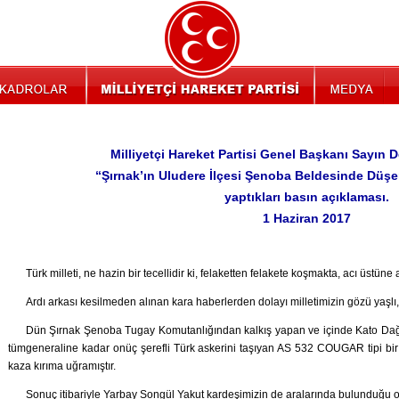
Milliyetçi Hareket Partisi Genel Başkanı Sayın D
“Şırnak’ın Uludere İlçesi Şenoba Beldesinde Düşen 
yaptıkları basın açıklaması.
1 Haziran 2017
Türk milleti, ne hazin bir tecellidir ki, felaketten felakete koşmakta, acı üstüne
Ardı arkası kesilmeden alınan kara haberlerden dolayı milletimizin gözü yaşlı, 
Dün Şırnak Şenoba Tugay Komutanlığından kalkış yapan ve içinde Kato Da
tümgeneraline kadar onüç şerefli Türk askerini taşıyan AS 532 COUGAR tipi bir h
kaza kırıma uğramıştır.
Sonuç itibariyle Yarbay Songül Yakut kardeşimizin de aralarında bulunduğu 