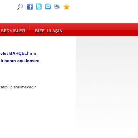
evlet BAHÇELİ’nin,
ılı basın açıklaması.
serpilip sivrilmektedir.