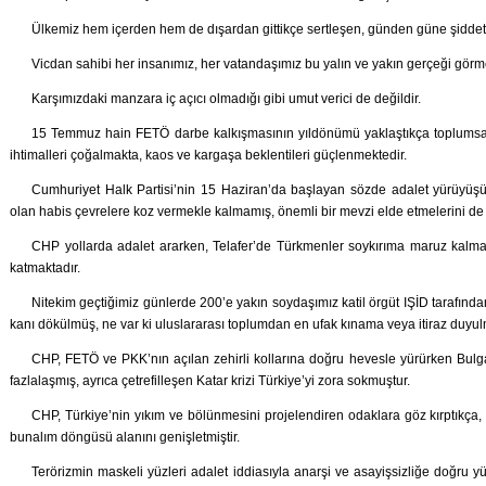
Ülkemiz hem içerden hem de dışardan gittikçe sertleşen, günden güne şiddetl
Vicdan sahibi her insanımız, her vatandaşımız bu yalın ve yakın gerçeği görme
Karşımızdaki manzara iç açıcı olmadığı gibi umut verici de değildir.
15 Temmuz hain FETÖ darbe kalkışmasının yıldönümü yaklaştıkça toplumsal
ihtimalleri çoğalmakta, kaos ve kargaşa beklentileri güçlenmektedir.
Cumhuriyet Halk Partisi’nin 15 Haziran’da başlayan sözde adalet yürüyüşü 
olan habis çevrelere koz vermekle kalmamış, önemli bir mevzi elde etmelerini de t
CHP yollarda adalet ararken, Telafer’de Türkmenler soykırıma maruz kalmakt
katmaktadır.
Nitekim geçtiğimiz günlerde 200’e yakın soydaşımız katil örgüt IŞİD tarafında
kanı dökülmüş, ne var ki uluslararası toplumdan en ufak kınama veya itiraz duyul
CHP, FETÖ ve PKK’nın açılan zehirli kollarına doğru hevesle yürürken Bulga
fazlalaşmış, ayrıca çetrefilleşen Katar krizi Türkiye’yi zora sokmuştur.
CHP, Türkiye’nin yıkım ve bölünmesini projelendiren odaklara göz kırptıkça, 
bunalım döngüsü alanını genişletmiştir.
Terörizmin maskeli yüzleri adalet iddiasıyla anarşi ve asayişsizliğe doğru