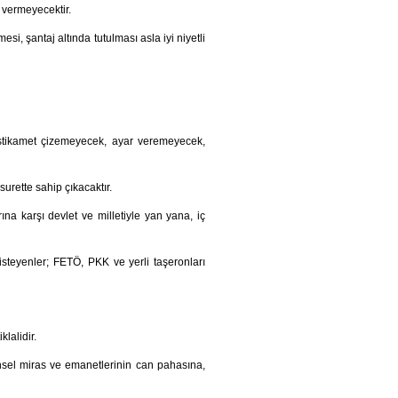
 vermeyecektir.
i, şantaj altında tutulması asla iyi niyetli
e istikamet çizemeyecek, ayar veremeyecek,
urette sahip çıkacaktır.
rına karşı devlet ve milletiyle yan yana, iç
teyenler; FETÖ, PKK ve yerli taşeronları
klalidir.
arihsel miras ve emanetlerinin can pahasına,