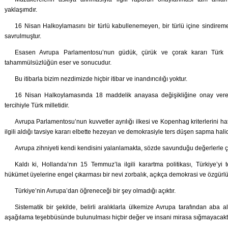
yaklaşımdır.
16 Nisan Halkoylamasını bir türlü kabullenemeyen, bir türlü içine sindir
savrulmuştur.
Esasen Avrupa Parlamentosu’nun güdük, çürük ve çorak kararı Türk mi
tahammülsüzlüğün eser ve sonucudur.
Bu itibarla bizim nezdimizde hiçbir itibar ve inandırıcılığı yoktur.
16 Nisan Halkoylamasında 18 maddelik anayasa değişikliğine onay vere
tercihiyle Türk milletidir.
Avrupa Parlamentosu’nun kuvvetler ayrılığı ilkesi ve Kopenhag kriterlerini ha
ilgili aldığı tavsiye kararı elbette hezeyan ve demokrasiyle ters düşen sapma halid
Avrupa zihniyeti kendi kendisini yalanlamakta, sözde savunduğu değerlerle ç
Kaldı ki, Hollanda’nın 15 Temmuz’la ilgili karartma politikası, Türkiye’yi
hükümet üyelerine engel çıkarması bir nevi zorbalık, açıkça demokrasi ve özgürlük
Türkiye’nin Avrupa’dan öğreneceği bir şey olmadığı açıktır.
Sistematik bir şekilde, belirli aralıklarla ülkemize Avrupa tarafından aba
aşağılama teşebbüsünde bulunulması hiçbir değer ve insani mirasa sığmayacaktı