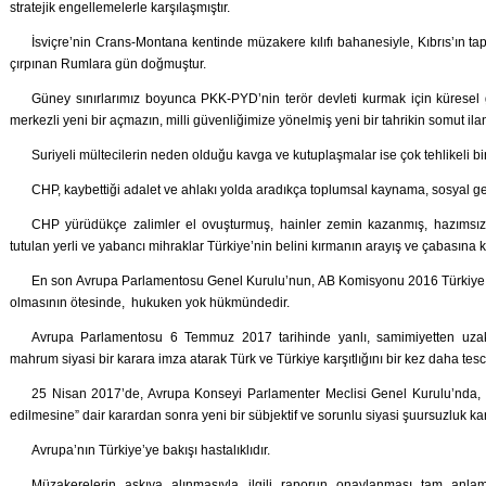
stratejik engellemelerle karşılaşmıştır.
İsviçre’nin Crans-Montana kentinde müzakere kılıfı bahanesiyle, Kıbrıs’ın ta
çırpınan Rumlara gün doğmuştur.
Güney sınırlarımız boyunca PKK-PYD’nin terör devleti kurmak için küresel g
merkezli yeni bir açmazın, milli güvenliğimize yönelmiş yeni bir tahrikin somut ila
Suriyeli mültecilerin neden olduğu kavga ve kutuplaşmalar ise çok tehlikeli bir
CHP, kaybettiği adalet ve ahlakı yolda aradıkça toplumsal kaynama, sosyal ger
CHP yürüdükçe zalimler el ovuşturmuş, hainler zemin kazanmış, hazımsızla
tutulan yerli ve yabancı mihraklar Türkiye’nin belini kırmanın arayış ve çabasına 
En son Avrupa Parlamentosu Genel Kurulu’nun, AB Komisyonu 2016 Türkiye Rap
olmasının ötesinde, hukuken yok hükmündedir.
Avrupa Parlamentosu 6 Temmuz 2017 tarihinde yanlı, samimiyetten uza
mahrum siyasi bir karara imza atarak Türk ve Türkiye karşıtlığını bir kez daha tesci
25 Nisan 2017’de, Avrupa Konseyi Parlamenter Meclisi Genel Kurulu’nda, “
edilmesine” dair karardan sonra yeni bir sübjektif ve sorunlu siyasi şuursuzluk ka
Avrupa’nın Türkiye’ye bakışı hastalıklıdır.
Müzakerelerin askıya alınmasıyla ilgili raporun onaylanması tam anla