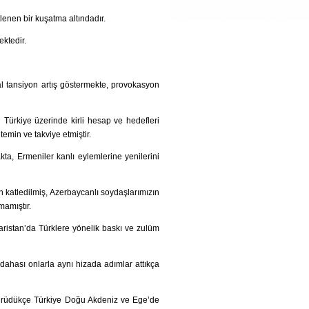
enen bir kuşatma altındadır.
ktedir.
 tansiyon artış göstermekte, provokasyon
Türkiye üzerinde kirli hesap ve hedefleri
emin ve takviye etmiştir.
a, Ermeniler kanlı eylemlerine yenilerini
n katledilmiş, Azerbaycanlı soydaşlarımızın
mamıştır.
ristan’da Türklere yönelik baskı ve zulüm
dahası onlarla aynı hizada adımlar attıkça
 yürüdükçe Türkiye Doğu Akdeniz ve Ege’de