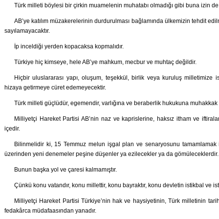
Türk milleti böylesi bir çirkin muamelenin muhatabı olmadığı gibi buna izin de
AB’ye katılım müzakerelerinin durdurulması bağlamında ülkemizin tehdit edilmes
sayılamayacaktır.
İp inceldiği yerden kopacaksa kopmalıdır.
Türkiye hiç kimseye, hele AB’ye mahkum, mecbur ve muhtaç değildir.
Hiçbir uluslararası yapı, oluşum, teşekkül, birlik veya kuruluş milletimiz
hizaya getirmeye cüret edemeyecektir.
Türk milleti güçlüdür, egemendir, varlığına ve beraberlik hukukuna muhakkak s
Milliyetçi Hareket Partisi AB’nin naz ve kaprislerine, haksız itham ve iftirala
içedir.
Bilinmelidir ki, 15 Temmuz melun işgal plan ve senaryosunu tamamlamak is
üzerinden yeni denemeler peşine düşenler ya ezilecekler ya da gömüleceklerdir.
Bunun başka yol ve çaresi kalmamıştır.
Çünkü konu vatandır, konu millettir, konu bayraktır, konu devletin istikbal ve isti
Milliyetçi Hareket Partisi Türkiye’nin hak ve haysiyetinin, Türk milletinin t
fedakârca müdafaasından yanadır.