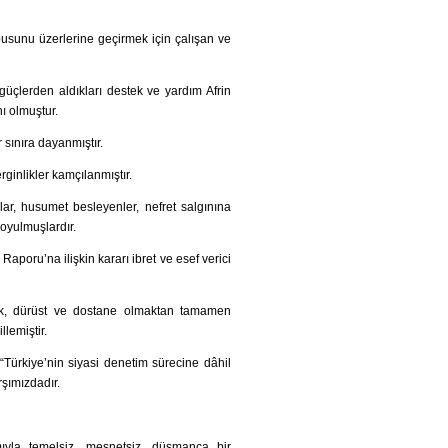
pusunu üzerlerine geçirmek için çalışan ve
üçlerden aldıkları destek ve yardım Afrin
nı olmuştur.
 sınıra dayanmıştır.
ginlikler kamçılanmıştır.
r, husumet besleyenler, nefret salgınına
koyulmuşlardır.
oru’na ilişkin kararı ibret ve esef verici
k, dürüst ve dostane olmaktan tamamen
llemiştir.
Türkiye’nin siyasi denetim sürecine dâhil
rşımızdadır.
mıyla temelsiz, mesnetsiz, düşmanca bir