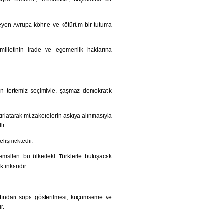
emeyen Avrupa köhne ve kötürüm bir tutuma
lletinin irade ve egemenlik haklarına
n tertemiz seçimiyle, şaşmaz demokratik
tırlatarak müzakerelerin askıya alınmasıyla
ir.
elişmektedir.
 temsilen bu ülkedeki Türklerle buluşacak
 inkarıdır.
 altından sopa gösterilmesi, küçümseme ve
r.