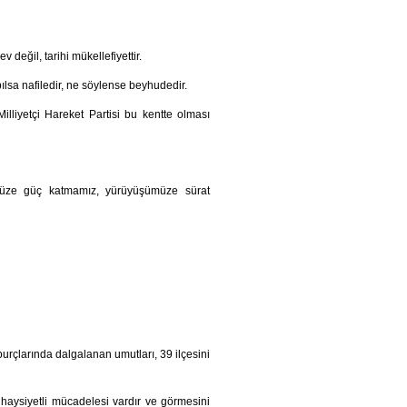
eğil, tarihi mükellefiyettir.
lsa nafiledir, ne söylense beyhudedir.
illiyetçi Hareket Partisi bu kentte olması
müze güç katmamız, yürüyüşümüze sürat
burçlarında dalgalanan umutları, 39 ilçesini
haysiyetli mücadelesi vardır ve görmesini