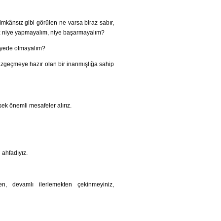
imkânsız gibi görülen ne varsa biraz sabır,
 biz niye yapmayalım, niye başarmayalım?
viyede olmayalım?
zgeçmeye hazır olan bir inanmışlığa sahip
sek önemli mesafeler alırız.
 ahfadıyız.
en, devamlı ilerlemekten çekinmeyiniz,