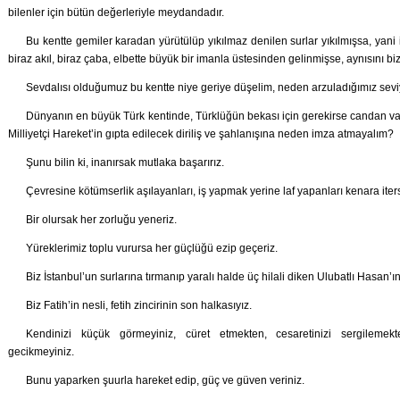
bilenler için bütün değerleriyle meydandadır.
Bu kentte gemiler karadan yürütülüp yıkılmaz denilen surlar yıkılmışsa, yani 
biraz akıl, biraz çaba, elbette büyük bir imanla üstesinden gelinmişse, aynısını
Sevdalısı olduğumuz bu kentte niye geriye düşelim, neden arzuladığımız se
Dünyanın en büyük Türk kentinde, Türklüğün bekası için gerekirse candan va
Milliyetçi Hareket’in gıpta edilecek diriliş ve şahlanışına neden imza atmayalım?
Şunu bilin ki, inanırsak mutlaka başarırız.
Çevresine kötümserlik aşılayanları, iş yapmak yerine laf yapanları kenara iter
Bir olursak her zorluğu yeneriz.
Yüreklerimiz toplu vurursa her güçlüğü ezip geçeriz.
Biz İstanbul’un surlarına tırmanıp yaralı halde üç hilali diken Ulubatlı Hasan’ın
Biz Fatih’in nesli, fetih zincirinin son halkasıyız.
Kendinizi küçük görmeyiniz, cüret etmekten, cesaretinizi sergilemekt
gecikmeyiniz.
Bunu yaparken şuurla hareket edip, güç ve güven veriniz.