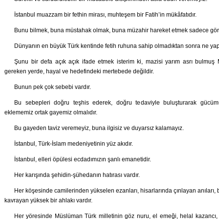
İstanbul muazzam bir fethin mirası, muhteşem bir Fatih’in mükâfatıdır.
Bunu bilmek, buna müstahak olmak, buna müzahir hareket etmek sadece görev d
Dünyanın en büyük Türk kentinde fetih ruhuna sahip olmadıktan sonra ne yapı
Şunu bir defa açık açık ifade etmek isterim ki, mazisi yarım asrı bulmuş M
gereken yerde, hayal ve hedefindeki mertebede değildir.
Bunun pek çok sebebi vardır.
Bu sebepleri doğru teşhis ederek, doğru tedaviyle buluşturarak gücü
eklememiz ortak gayemiz olmalıdır.
Bu gayeden taviz veremeyiz, buna ilgisiz ve duyarsız kalamayız.
İstanbul, Türk-İslam medeniyetinin yüz akıdır.
İstanbul, elleri öpülesi ecdadımızın şanlı emanetidir.
Her karışında şehidin-şühedanın hatırası vardır.
Her köşesinde camilerinden yükselen ezanları, hisarlarında çınlayan anıları, 
kavrayan yüksek bir ahlakı vardır.
Her yöresinde Müslüman Türk milletinin göz nuru, el emeği, helal kazancı, 