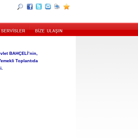
evlet BAHÇELİ’nin,
 Yemekli Toplantıda
i.