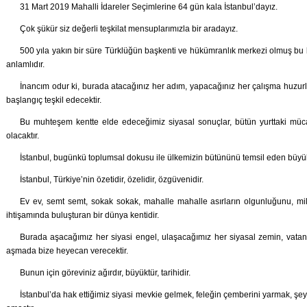
31 Mart 2019 Mahalli İdareler Seçimlerine 64 gün kala İstanbul’dayız.
Çok şükür siz değerli teşkilat mensuplarımızla bir aradayız.
500 yıla yakın bir süre Türklüğün başkenti ve hükümranlık merkezi olmuş bu b
anlamlıdır.
İnancım odur ki, burada atacağınız her adım, yapacağınız her çalışma huzurlu
başlangıç teşkil edecektir.
Bu muhteşem kentte elde edeceğimiz siyasal sonuçlar, bütün yurttaki mü
olacaktır.
İstanbul, bugünkü toplumsal dokusu ile ülkemizin bütününü temsil eden büyük
İstanbul, Türkiye’nin özetidir, özelidir, özgüvenidir.
Ev ev, semt semt, sokak sokak, mahalle mahalle asırların olgunluğunu, mill
ihtişamında buluşturan bir dünya kentidir.
Burada aşacağımız her siyasi engel, ulaşacağımız her siyasal zemin, vatan 
aşmada bize heyecan verecektir.
Bunun için göreviniz ağırdır, büyüktür, tarihidir.
İstanbul’da hak ettiğimiz siyasi mevkie gelmek, feleğin çemberini yarmak, şey