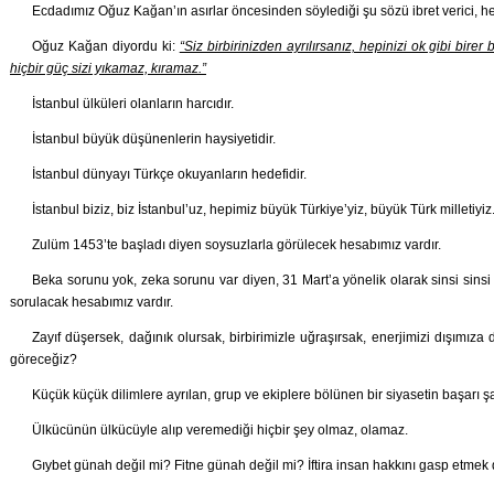
Ecdadımız Oğuz Kağan’ın asırlar öncesinden söylediği şu sözü ibret verici, hep
Oğuz Kağan diyordu ki:
“Siz birbirinizden ayrılırsanız, hepinizi ok gibi birer 
hiçbir güç sizi yıkamaz, kıramaz.”
İstanbul ülküleri olanların harcıdır.
İstanbul büyük düşünenlerin haysiyetidir.
İstanbul dünyayı Türkçe okuyanların hedefidir.
İstanbul biziz, biz İstanbul’uz, hepimiz büyük Türkiye’yiz, büyük Türk milletiyiz
Zulüm 1453’te başladı diyen soysuzlarla görülecek hesabımız vardır.
Beka sorunu yok, zeka sorunu var diyen, 31 Mart’a yönelik olarak sinsi sinsi
sorulacak hesabımız vardır.
Zayıf düşersek, dağınık olursak, birbirimizle uğraşırsak, enerjimizi dışımıza
göreceğiz?
Küçük küçük dilimlere ayrılan, grup ve ekiplere bölünen bir siyasetin başarı 
Ülkücünün ülkücüyle alıp veremediği hiçbir şey olmaz, olamaz.
Gıybet günah değil mi? Fitne günah değil mi? İftira insan hakkını gasp etmek 