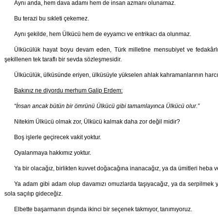
Aynı anda, hem dava adamı hem de insan azmanı olunamaz.
Bu terazi bu sıkleti çekemez.
Aynı şekilde, hem Ülkücü hem de eyyamcı ve entrikacı da olunmaz.
Ülkücülük hayat boyu devam eden, Türk milletine mensubiyet ve fedakârl
şekillenen tek taraflı bir sevda sözleşmesidir.
Ülkücülük, ülküsünde eriyen, ülküsüyle yükselen ahlak kahramanlarının harcı,
Bakınız ne diyordu merhum Galip Erdem:
“İnsan ancak bütün bir ömrünü Ülkücü gibi tamamlayınca Ülkücü olur.”
Nitekim Ülkücü olmak zor, Ülkücü kalmak daha zor değil midir?
Boş işlerle geçirecek vakit yoktur.
Oyalanmaya hakkımız yoktur.
Ya bir olacağız, birlikten kuvvet doğacağına inanacağız, ya da ümitleri heba v
Ya adam gibi adam olup davamızı omuzlarda taşıyacağız, ya da serpilmek y
sola saçılıp gideceğiz.
Elbette başarmanın dışında ikinci bir seçenek takmıyor, tanımıyoruz.