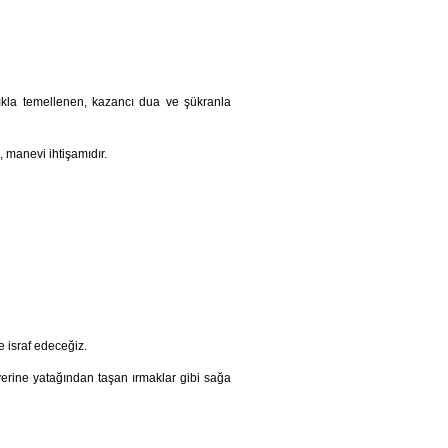
ıkla temellenen, kazancı dua ve şükranla
 manevi ihtişamıdır.
e israf edeceğiz.
erine yatağından taşan ırmaklar gibi sağa