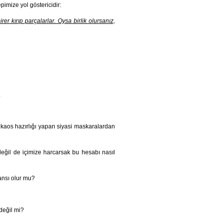
imize yol göstericidir:
birer kırıp parçalarlar. Oysa birlik olursanız,
.
 kaos hazırlığı yapan siyasi maskaralardan
 değil de içimize harcarsak bu hesabı nasıl
şansı olur mu?
değil mi?