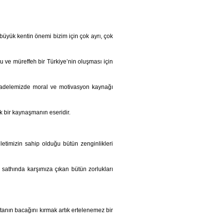
üyük kentin önemi bizim için çok ayrı, çok
 ve müreffeh bir Türkiye’nin oluşması için
cadelemizde moral ve motivasyon kaynağı
 bir kaynaşmanın eseridir.
etimizin sahip olduğu bütün zenginlikleri
sathında karşımıza çıkan bütün zorlukları
tanın bacağını kırmak artık ertelenemez bir