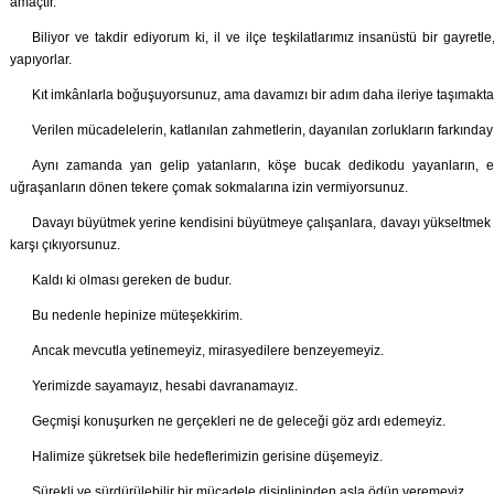
amaçtır.
Biliyor ve takdir ediyorum ki, il ve ilçe teşkilatlarımız insanüstü bir gayret
yapıyorlar.
Kıt imkânlarla boğuşuyorsunuz, ama davamızı bir adım daha ileriye taşımakt
Verilen mücadelelerin, katlanılan zahmetlerin, dayanılan zorlukların farkınday
Aynı zamanda yan gelip yatanların, köşe bucak dedikodu yayanların, 
uğraşanların dönen tekere çomak sokmalarına izin vermiyorsunuz.
Davayı büyütmek yerine kendisini büyütmeye çalışanlara, davayı yükseltmek 
karşı çıkıyorsunuz.
Kaldı ki olması gereken de budur.
Bu nedenle hepinize müteşekkirim.
Ancak mevcutla yetinemeyiz, mirasyedilere benzeyemeyiz.
Yerimizde sayamayız, hesabi davranamayız.
Geçmişi konuşurken ne gerçekleri ne de geleceği göz ardı edemeyiz.
Halimize şükretsek bile hedeflerimizin gerisine düşemeyiz.
Sürekli ve sürdürülebilir bir mücadele disiplininden asla ödün veremeyiz.