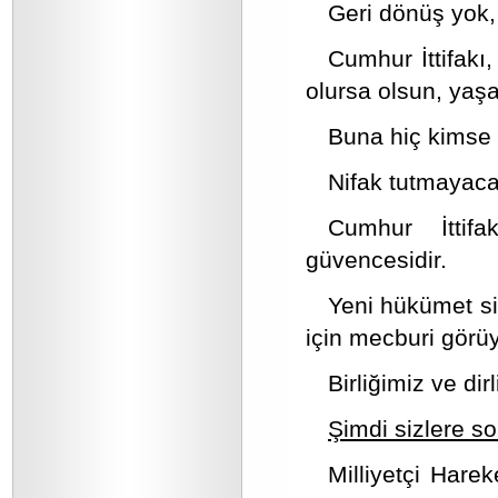
Geri dönüş yok,
Cumhur İttifakı
olursa olsun, yaşa
Buna hiç kimse 
Nifak tutmayaca
Cumhur İttifakı
güvencesidir.
Yeni hükümet sis
için mecburi görü
Birliğimiz ve dir
Şimdi sizlere s
Milliyetçi Hare