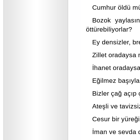
Cumhur öldü mü 
Bozok yaylasın
öttürebiliyorlar?
Ey densizler, bre
Zillet oradaysa 
İhanet oradaysa
Eğilmez başıyla
Bizler çağ açıp
Ateşli ve tavizs
Cesur bir yüreği
İman ve sevda do