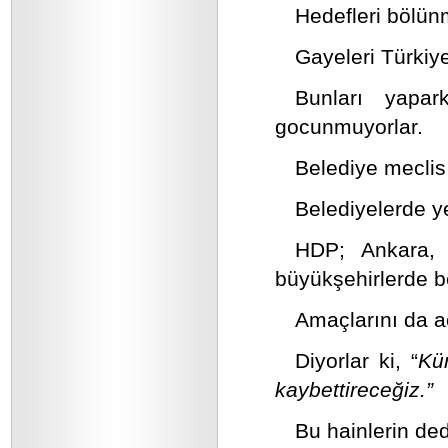
Hedefleri bölün
Gayeleri Türkiye
Bunları yapar
gocunmuyorlar.
Belediye meclis ü
Belediyelerde ye
HDP; Ankara, 
büyükşehirlerde b
Amaçlarını da aç
Diyorlar ki, “
Kü
kaybettireceğiz.”
Bu hainlerin de