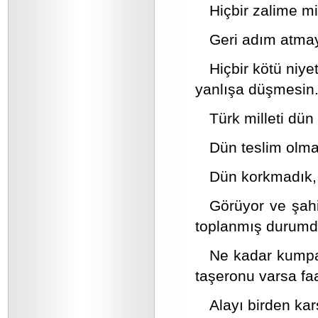
Hiçbir zalime m
Geri adım atmay
Hiçbir kötü niye
yanlışa düşmesin
Türk milleti dü
Dün teslim olma
Dün korkmadık,
Görüyor ve şahi
toplanmış durumd
Ne kadar kumpas
taşeronu varsa faa
Alayı birden kar