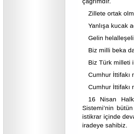
çağrımdır.
Zillete ortak ol
Yanlışa kucak 
Gelin helalleşel
Biz milli beka 
Biz Türk milleti 
Cumhur İttifakı m
Cumhur İttifakı 
16 Nisan Halk
Sistemi’nin bütün
istikrar içinde de
iradeye sahibiz.