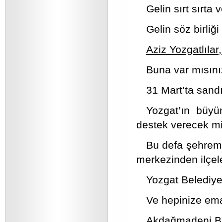
Gelin sırt sırta 
Gelin söz birliğ
Aziz Yozgatlılar
Buna var mısın
31 Mart’ta sand
Yozgat’ın büyü
destek verecek mi
Bu defa şehremin
merkezinden ilçel
Yozgat Belediy
Ve hepinize ema
Akdağmadeni Be