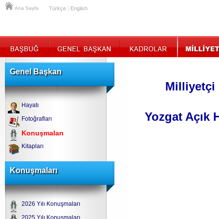
|
Ana Sayfa
Türkçe
English
Genel Başkan
Milliyetç
Hayatı
Yozgat Açık 
Fotoğrafları
Konuşmaları
Kitapları
Konuşmaları
2026 Yılı Konuşmaları
2025 Yılı Konuşmaları