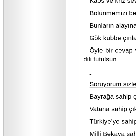
Kaos ve kriz sev
Bölünmemizi bek
Bunların alayına
Gök kubbe çınlas
Öyle bir cevap 
dili tutulsun.
Soruyorum sizle
Bayrağa sahip ç
Vatana sahip çı
Türkiye’ye sahi
Milli Bekaya sa