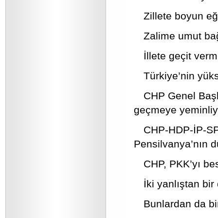
Zillete boyun e
Zalime umut ba
İllete geçit verm
Türkiye’nin yüks
CHP Genel Başkan
geçmeye yeminliyiz
CHP-HDP-İP-SP
Pensilvanya’nın d
CHP, PKK’yı bes
İki yanlıştan bi
Bunlardan da bi