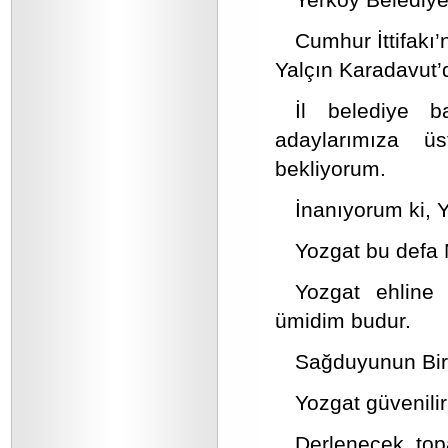
Cumhur İttifakı
Yalçın Karadavut’
İl belediye 
adaylarımıza üs
bekliyorum.
İnanıyorum ki, 
Yozgat bu defa 
Yozgat ehline 
ümidim budur.
Sağduyunun Birli
Yozgat güvenilir
Derlenecek, top