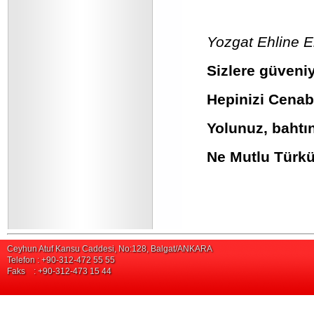
Yozgat Ehline 
Sizlere güveni
Hepinizi Cenab
Yolunuz, bahtın
Ne Mutlu Türk
Ceyhun Atuf Kansu Caddesi, No:128, Balgat/ANKARA
Telefon : +90-312-472 55 55
Faks : +90-312-473 15 44