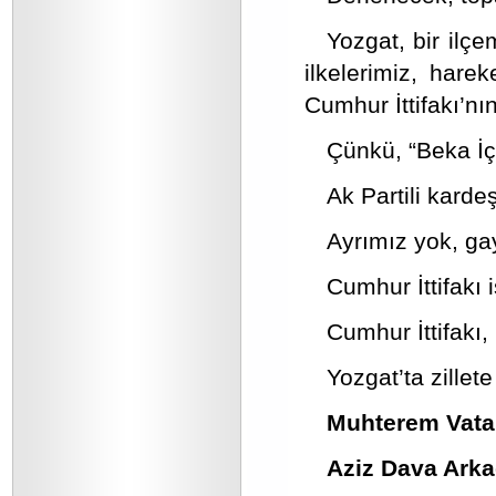
Yozgat, bir ilç
ilkelerimiz, hare
Cumhur İttifakı’nı
Çünkü, “Beka İçi
Ak Partili kard
Ayrımız yok, gay
Cumhur İttifakı i
Cumhur İttifakı,
Yozgat’ta zillet
Muhterem Vata
Aziz Dava Arka