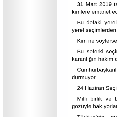
31 Mart 2019 ta
kimlere emanet ed
Bu defaki yere
yerel seçimlerden f
Kim ne söylerse 
Bu seferki seçi
karanlığın hakim 
Cumhurbaşkanlı
durmuyor.
24 Haziran Seçi
Milli birlik v
gözüyle bakıyorlar
Türkiye’nin g