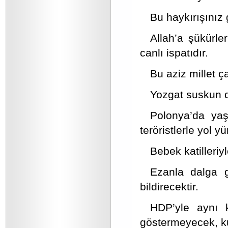
Bu haykırışınız
Allah’a şükürle
canlı ispatıdır.
Bu aziz millet ç
Yozgat suskun de
Polonya’da ya
teröristlerle yol 
Bebek katilleriy
Ezanla dalga 
bildirecektir.
HDP’yle aynı 
göstermeyecek, ku