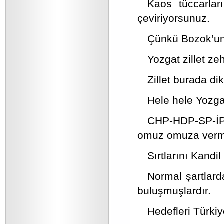
Kaos tüccarları
çeviriyorsunuz.
Çünkü Bozok’un 
Yozgat zillet ze
Zillet burada di
Hele hele Yozga
CHP-HDP-SP-İP-
omuz omuza vermi
Sırtlarını Kandi
Normal şartlard
buluşmuşlardır.
Hedefleri Türkiye