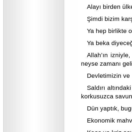
Alayı birden ül
Şimdi bizim kar
Ya hep birlikte 
Ya beka diyeceğ
Allah’ın izniyl
neyse zamanı geli
Devletimizin ve 
Saldırı altındak
korkusuzca savun
Dün yaptık, bug
Ekonomik mahvım