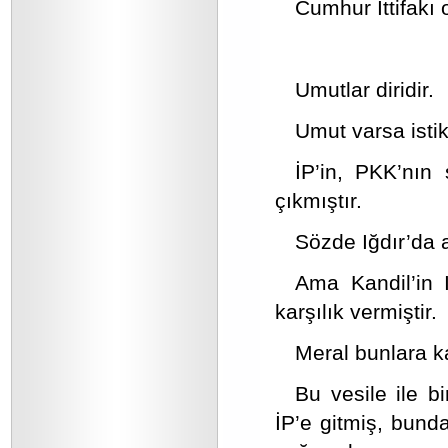
Cumhur İttifakı 
Umutlar diridir.
Umut varsa istik
İP’in, PKK’nın 
çıkmıştır.
Sözde Iğdır’da 
Ama Kandil’in 
karşılık vermiştir.
Meral bunlara k
Bu vesile ile b
İP’e gitmiş, bund