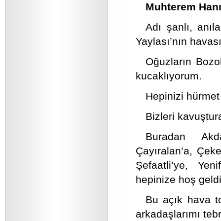
Muhterem Hanım
Adı şanlı, anıl
Yaylası’nın havas
Oğuzların Bozo
kucaklıyorum.
Hepinizi hürme
Bizleri kavuştu
Buradan Akda
Çayıralan’a, Çeke
Şefaatli’ye, Yen
hepinize hoş geld
Bu açık hava t
arkadaşlarımı teb