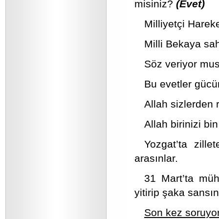
misiniz?
(Evet)
Milliyetçi Harek
Milli Bekaya sa
Söz veriyor m
Bu evetler gücü
Allah sizlerden 
Allah birinizi bin
Yozgat’ta zill
arasınlar.
31 Mart’ta müh
yitirip şaka sansı
Son kez soruyo