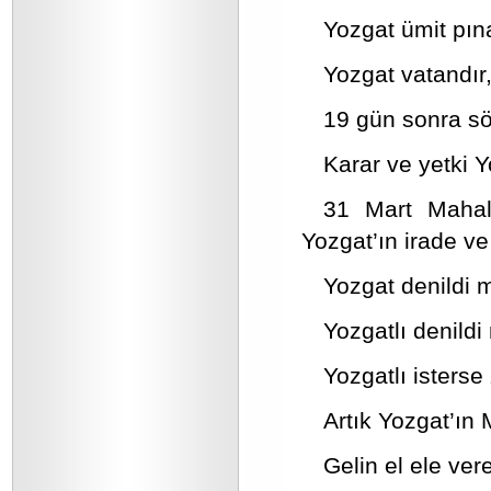
Yozgat ümit pına
Yozgat vatandır,
19 gün sonra söz
Karar ve yetki Y
31 Mart Mahall
Yozgat’ın irade ve
Yozgat denildi m
Yozgatlı denildi
Yozgatlı isterse
Artık Yozgat’ın
Gelin el ele ver