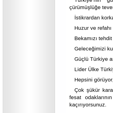
çürümüşlüğe teves
İstikrardan kork
Huzur ve refahı
Bekamızı tehdit
Geleceğimizi kun
Güçlü Türkiye ar
Lider Ülke Türki
Hepsini görüyor,
Çok şükür kara
fesat odaklarını
kaçırıyorsunuz.