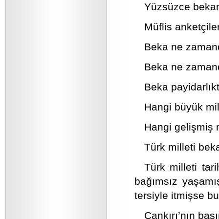
Yüzsüzce bekanı
Müflis anketçile
Beka ne zamandı
Beka ne zamandı
Beka payidarlıkt
Hangi büyük mi
Hangi gelişmiş 
Türk milleti beka
Türk milleti ta
bağımsız yaşamışs
tersiyle itmişse b
Çankırı’nın başı