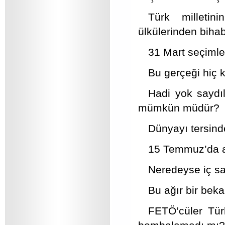
Türk milletini
ülkülerinden biha
31 Mart seçimler
Bu gerçeği hiç 
Hadi yok saydıl
mümkün müdür?
Dünyayı tersind
15 Temmuz’da az
Neredeyse iç s
Bu ağır bir bek
FETÖ’cüler Tür