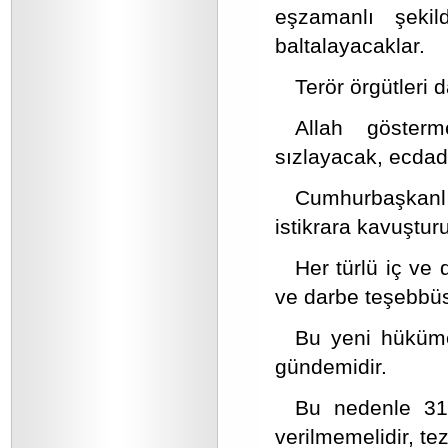
eşzamanlı şekil
baltalayacaklar.
Terör örgütleri
Allah gösterme
sızlayacak, ecda
Cumhurbaşkanl
istikrara kavuşturu
Her türlü iç ve d
ve darbe teşebbüs
Bu yeni hükümet
gündemidir.
Bu nedenle 31 M
verilmemelidir, te