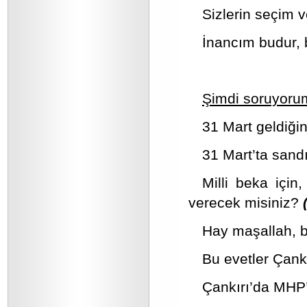
Sizlerin seçim v
İnancım budur, 
Şimdi soruyorum
31 Mart geldiği
31 Mart’ta sand
Milli beka için,
verecek misiniz?
(
Hay maşallah, bu
Bu evetler Çankı
Çankırı’da MHP’