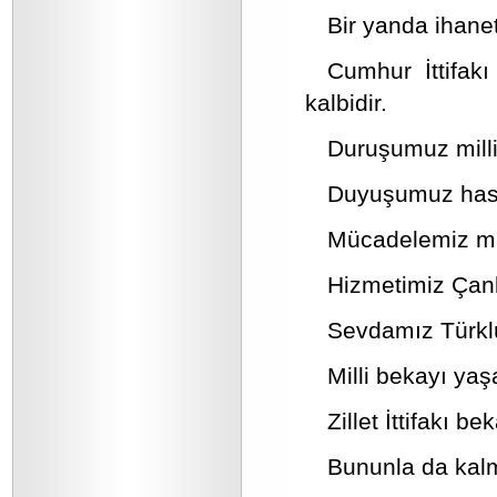
Bir yanda ihanet
Cumhur İttifakı
kalbidir.
Duruşumuz milli
Duyuşumuz hasbi
Mücadelemiz mill
Hizmetimiz Çankı
Sevdamız Türklü
Milli bekayı ya
Zillet İttifakı 
Bununla da kalmı