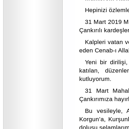
Hepinizi özleml
31 Mart 2019 Ma
Çankırılı kardeşl
Kalpleri vatan 
eden Cenab-ı Alla
Yeni bir dirili
katılan, düzenl
kutluyorum.
31 Mart Mahall
Çankırımıza hayır
Bu vesileyle, A
Korgun’a, Kurşunl
dolusu selamlarım