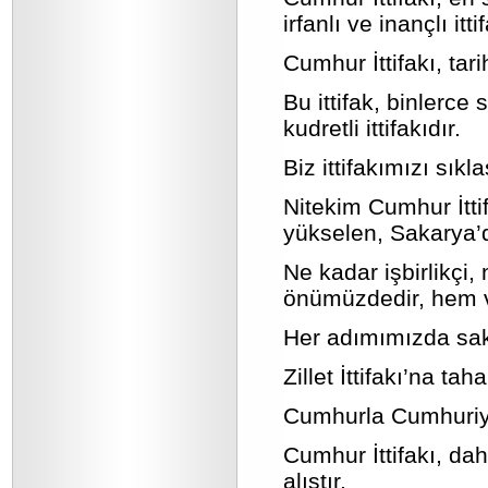
irfanlı ve inançlı itti
Cumhur İttifakı, tari
Bu ittifak, binlerc
kudretli ittifakıdır.
Biz ittifakımızı sıkl
Nitekim Cumhur İtti
yükselen, Sakarya’da
Ne kadar işbirlikçi
önümüzdedir, hem va
Her adımımızda sak
Zillet İttifakı’na t
Cumhurla Cumhuriye
Cumhur İttifakı, da
alıştır.