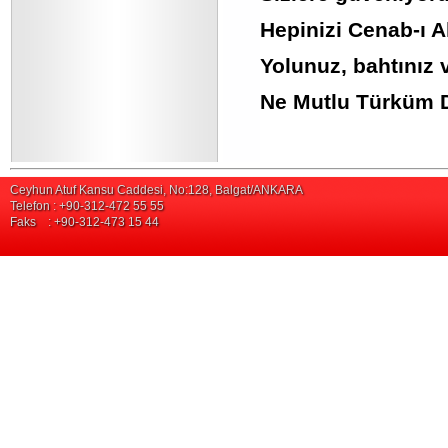
Hepinizi Cenab-ı 
Yolunuz, bahtınız 
Ne Mutlu Türküm 
Ceyhun Atuf Kansu Caddesi, No:128, Balgat/ANKARA
Telefon : +90-312-472 55 55
Faks : +90-312-473 15 44