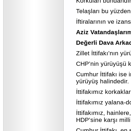
Korkuları bundandır
Telaşları bu yüzdend
İftiralarının ve iza
Aziz Vatandaşları
Değerli Dava Arka
Zillet İttifakı’nın 
CHP’nin yürüyüşü kri
Cumhur İttifakı ise 
yürüyüş halindedir.
İttifakımız korkaklar
İttifakımız yalana-do
İttifakımız, hainlere
HDP’sine karşı milli b
Cumhur İttifakı, en