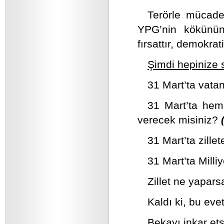
Terörle mücade
YPG’nin kökünün
fırsattır, demokrat
Şimdi hepinize 
31 Mart’ta vatan
31 Mart’ta hem 
verecek misiniz?
(
31 Mart’ta zille
31 Mart’ta Milli
Zillet ne yapars
Kaldı ki, bu evet
Bekayı inkar ets