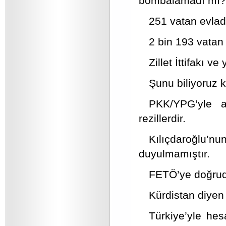
bombalamadı mı?
251 vatan evlad
2 bin 193 vatan
Zillet İttifakı v
Şunu biliyoruz k
PKK/YPG’yle al
rezillerdir.
Kılıçdaroğlu’n
duyulmamıştır.
FETÖ’ye doğruda
Kürdistan diyen 
Türkiye’yle hes