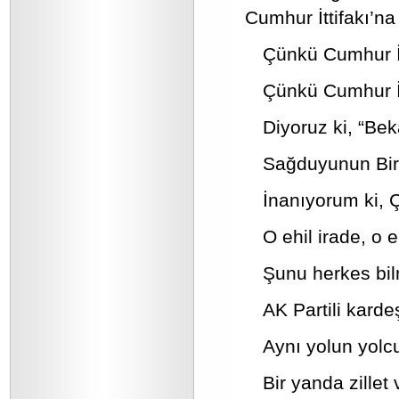
Cumhur İttifakı’n
Çünkü Cumhur İtt
Çünkü Cumhur İtt
Diyoruz ki, “Beka
Sağduyunun Birli
İnanıyorum ki, Ç
O ehil irade, o e
Şunu herkes bilm
AK Partili karde
Aynı yolun yolcus
Bir yanda zillet