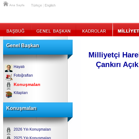
|
Ana Sayfa
Türkçe
English
Genel Başkan
Milliyetçi Har
Çankırı Açı
Hayatı
Fotoğrafları
Konuşmaları
Kitapları
Konuşmaları
2026 Yılı Konuşmaları
2025 Yılı Konuşmaları