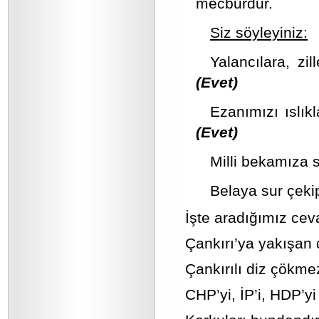
mecburdur.
Siz söyleyiniz:
Yalancılara, zi
(Evet)
Ezanımızı ıslık
(Evet)
Milli bekamıza 
Belaya sur çeki
İşte aradığımız cev
Çankırı’ya yakışan 
Çankırılı diz çökme
CHP’yi, İP’i, HDP’yi