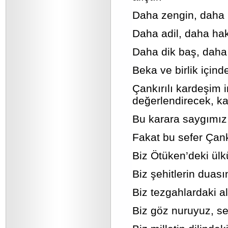
Daha zengin, daha k
Daha adil, daha hak
Daha dik baş, daha t
Beka ve birlik içind
Çankırılı kardeşim 
değerlendirecek, kar
Bu karara saygımız v
Fakat bu sefer Çankı
Biz Ötüken’deki ülk
Biz şehitlerin duası
Biz tezgahlardaki alı
Biz göz nuruyuz, s