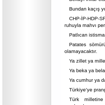
Bundan kaçış yok
CHP-İP-HDP-S
ruhuyla mahvı peri
Patlıcan istismar
Patates sömürüs
olamayacaktır.
Ya zillet ya mille
Ya beka ya bela, 
Ya cumhur ya d
Türkiye’ye pra
Türk milleti