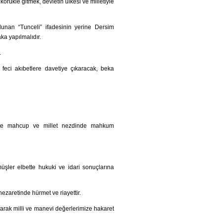
rükle gitmek, devletin ülkesi ve milletiyle
unan “Tunceli” ifadesinin yerine Dersim
ka yapılmalıdır.
.
eci akıbetlere davetiye çıkaracak, beka
ette mahcup ve millet nezdinde mahkum
üşler elbette hukuki ve idari sonuçlarına
ezaretinde hürmet ve riayettir.
olarak milli ve manevi değerlerimize hakaret