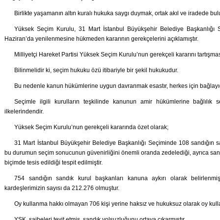
Birlikte yaşamanın altın kuralı hukuka saygı duymak, ortak akıl ve iradede bu
Yüksek Seçim Kurulu, 31 Mart İstanbul Büyükşehir Belediye Başkanlığı 
Haziran’da yenilenmesine hükmeden kararının gerekçelerini açıklamıştır.
Milliyetçi Hareket Partisi Yüksek Seçim Kurulu’nun gerekçeli kararını tartışmas
Bilinmelidir ki, seçim hukuku özü itibariyle bir şekil hukukudur.
Bu nedenle kanun hükümlerine uygun davranmak esastır, herkes için bağlayıc
Seçimle ilgili kurulların teşkilinde kanunun amir hükümlerine bağlılı
ilkelerindendir.
Yüksek Seçim Kurulu’nun gerekçeli kararında özet olarak;
31 Mart İstanbul Büyükşehir Belediye Başkanlığı Seçiminde 108 sandığın s
bu durumun seçim sonucunun güvenirliğini önemli oranda zedelediği, ayrıca sandı
biçimde tesis edildiği tespit edilmiştir.
754 sandığın sandık kurul başkanları kanuna aykırı olarak belirlenmi
kardeşlerimizin sayısı da 212.276 olmuştur.
Oy kullanma hakkı olmayan 706 kişi yerine haksız ve hukuksuz olarak oy kullan
YSK, şaibeleri teyit etmiş, sandık yolsuzluğunu ortaya çıkarmıştır.