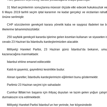
31 Mart seçimlerinin sonuçlarına müessir ölçüde etki edecek hukuksuzluk ve
6 Mayıs 2019 tarihli seçim iptal kararının ne kadar gerçekçi ve vicdanları raha
önüne serilmiştir.
CHP sözcülerinin gerekçeli karara yönelik kaba ve saygısız ifadeleri ise b
ilkelerine tahammülsüzlüktür.
250 sayfalık gerekçeli kararda işlerine gelen kısımları kullanan ve siyaseten i
cevabı 23 Haziran’da İstanbullu kardeşlerimizden alacaktır.
Milliyetçi Hareket Partisi, 23 Haziran günü İstanbul’da bekanın, um
kazanacağına inanmaktadır.
İstanbul ehline emanet edilecektir.
Kaldı ki gayemiz, gayretimiz kesinlikle budur.
Alınan işaretler, İstanbullu kardeşlerimizin eğilimleri bunu göstermektir.
Partimiz 23 Haziran seçimi için sahadadır.
Cumhur İttifakı’nın başarısı için ihtiyaç duyulan ve lazım gelen yoğun çalış
durmaksızın icra edilmektedir.
Milliyetçi Hareket Partisi İstanbul’un her yerinde, her köşesindedir.