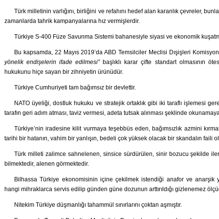
Türk milletinin varlığını, birliğini ve refahını hedef alan karanlık çevreler, bunlar
zamanlarda tahrik kampanyalarına hız vermişlerdir.
Türkiye S-400 Füze Savunma Sistemi bahanesiyle siyasi ve ekonomik kuşatm
Bu kapsamda, 22 Mayıs 2019’da ABD Temsilciler Meclisi Dışişleri Komisyon
yönelik endişelerin ifade edilmesi”
başlıklı karar çifte standart olmasının ötes
hukukunu hiçe sayan bir zihniyetin ürünüdür.
Türkiye Cumhuriyeti tam bağımsız bir devlettir.
NATO üyeliği, dostluk hukuku ve stratejik ortaklık gibi iki taraflı işlemesi 
tarafın geri adım atması, taviz vermesi, adeta tutsak alınması şeklinde okunama
Türkiye’nin iradesine kilit vurmaya teşebbüs eden, bağımsızlık azmini kırma
tarihi bir hatanın, vahim bir yanlışın, bedeli çok yüksek olacak bir skandalın faili o
Türk milleti zalimce sahnelenen, sinsice sürdürülen, sinir bozucu şekilde ilerlet
bilmektedir, alenen görmektedir.
Bilhassa Türkiye ekonomisinin içine çekilmek istendiği anafor ve anarşik ya
hangi mihraklarca servis edilip günden güne dozunun arttırıldığı gizlenemez öl
Nitekim Türkiye düşmanlığı tahammül sınırlarını çoktan aşmıştır.