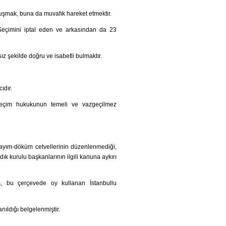
luşmak, buna da muvafık hareket etmektir.
Seçimini iptal eden ve arkasından da 23
ız şekilde doğru ve isabetli bulmaktır.
ıdır.
k seçim hukukunun temeli ve vazgeçilmez
ayım-döküm cetvellerinin düzenlenmediği,
k kurulu başkanlarının ilgili kanuna aykırı
ş, bu çerçevede oy kullanan İstanbullu
ıldığı belgelenmiştir.