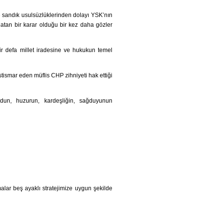
 sandık usulsüzlüklerinden dolayı YSK’nın
tlatan bir karar olduğu bir kez daha gözler
ir defa millet iradesine ve hukukun temel
stismar eden müflis CHP zihniyeti hak ettiği
udun, huzurun, kardeşliğin, sağduyunun
malar beş ayaklı stratejimize uygun şekilde