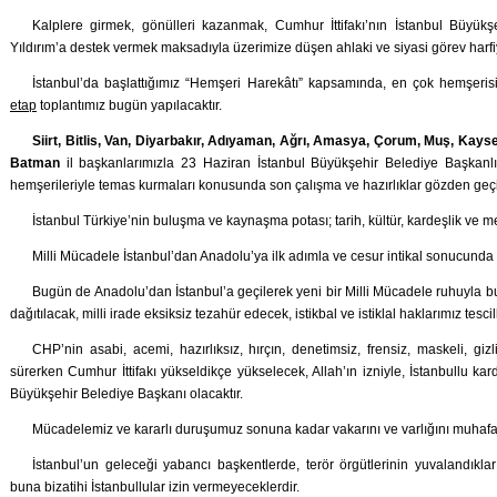
Kalplere girmek, gönülleri kazanmak, Cumhur İttifakı’nın İstanbul Büyük
Yıldırım’a destek vermek maksadıyla üzerimize düşen ahlaki ve siyasi görev harfiy
İstanbul’da başlattığımız “Hemşeri Harekâtı” kapsamında, en çok hemşerisi
etap
toplantımız bugün yapılacaktır.
Siirt, Bitlis, Van, Diyarbakır, Adıyaman, Ağrı, Amasya, Çorum, Muş, Kayser
Batman
il başkanlarımızla 23 Haziran İstanbul Büyükşehir Belediye Başkanlığ
hemşerileriyle temas kurmaları konusunda son çalışma ve hazırlıklar gözden geçir
İstanbul Türkiye’nin buluşma ve kaynaşma potası; tarih, kültür, kardeşlik ve m
Milli Mücadele İstanbul’dan Anadolu’ya ilk adımla ve cesur intikal sonucunda b
Bugün de Anadolu’dan İstanbul’a geçilerek yeni bir Milli Mücadele ruhuyla bu
dağıtılacak, milli irade eksiksiz tezahür edecek, istikbal ve istiklal haklarımız tescil
CHP’nin asabi, acemi, hazırlıksız, hırçın, denetimsiz, frensiz, maskeli, gizl
sürerken Cumhur İttifakı yükseldikçe yükselecek, Allah’ın izniyle, İstanbullu kard
Büyükşehir Belediye Başkanı olacaktır.
Mücadelemiz ve kararlı duruşumuz sonuna kadar vakarını ve varlığını muhafa
İstanbul’un geleceği yabancı başkentlerde, terör örgütlerinin yuvalandıkla
buna bizatihi İstanbullular izin vermeyeceklerdir.