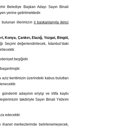
şehir Belediye Başkan Adayı Sayın Binali
en yerine getirilmektedir.
 bulunan illerimizin
il başkanlarıyla ikinci
i, Konya, Çankırı, Elazığ, Yozgat, Bingöl,
ı Seçimi değerlendirilecek, İstanbul’daki
ilecektir.
edeniyet beşiğidir.
aşarılmıştır.
 aziz kentimizin üzerindeki kabus bulutları
lenecektir.
i gündemli adayının eriyişi ve irtifa kaybı
eşlerimizin takdiriyle Sayın Binali Yıldırım
za edecektir.
rı ihanet merkezlerinde belirlenemeyecek,