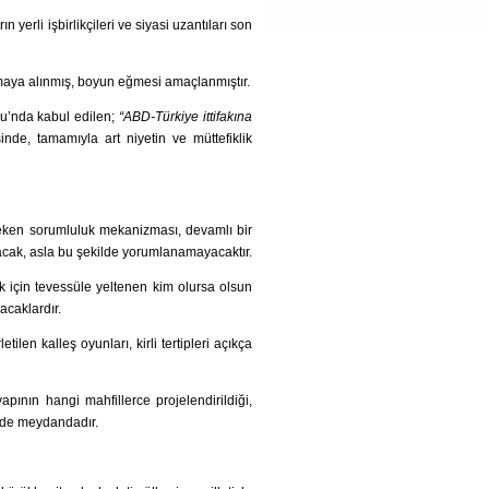
ın yerli işbirlikçileri ve siyasi uzantıları son
aya alınmış, boyun eğmesi amaçlanmıştır.
u’nda kabul edilen;
“ABD-Türkiye ittifakına
inde, tamamıyla art niyetin ve müttefiklik
gereken sorumluluk mekanizması, devamlı bir
yacak, asla bu şekilde yorumlanamayacaktır.
k için tevessüle yeltenen kim olursa olsun
lacaklardır.
ilen kalleş oyunları, kirli tertipleri açıkça
pının hangi mahfillerce projelendirildiği,
çüde meydandadır.