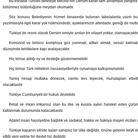
Bu esnada Tunceli Belediye Meclisi’nin Dersim kararı tam anlamıyla yangına kö
bölünmez bütünlüğüne meydan okumaktır.
Söz konusu Belediyenin hizmet binasında bulunan tabelalarda yazılı bul
yazılmasıyla ilgili karar yok hükmündedir, ayaklarımızın altındadır, gereği de mutla
Türkiye’de resmi olarak Dersim ismiyle anılan bir vilayet yoktur, olamayacaktır
Komünist ve bölücü komploya göz yummak, alttan almak, sessiz kalmak f
düzeyinde tehlikelere kapı aralayacaktır.
Hiç kimse aldığı oy ve desteğe güvenmemelidir.
Hiç kimse Türk milletinin hassasiyetleriyle oynamaya kalkışmamalıdır.
Yanlış hesap mutlaka dönecek, namlu ters tepecek, muhatapları elb
olacaklardır.
Türkiye Cumhuriyeti bir hukuk devletidir.
İhmal ve inkarı imkansız olan bu ilke ve kurala aykırı hareket eden çürüm
katlanmak durumunda kalacaklardır.
Adalet insan haysiyetine bağlılık ve sadakat, hakka ve haklıya maşeri vicdan n
Türkiye kapanın elinde kalan sahipsiz bir ülke değildir, önüne gelenin keyfi 
ettiği yeni yetme bir devlet hiç değildir.