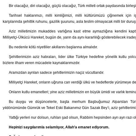
Bir olacağız, diri olacağız, güçlü olacağız, Türk milleti ortak paydasında birl
Tarihsel haklarımızı, milli kimliğimizi, milli kültürümüzü çiğnemek için
karşılarında şehitlik ruhunu, gazilik şuurunu, asla teslim olmayacak milli bir duruş
Aziz milletimizin mukaddes varlığına kast etme aymazlığına kendini kaptı
Milliyetçi-Ülkücü Hareket, bugün de, yarın da aynı kararlılığı gösterebilecek iradey
Bu nedenle kötü niyetliler akıllarını başlarına almalıdır.
Şehitlerimizin aziz hatıraları, lider ülke Türkiye hedefine yönelik kutlu 
bizlere ilham veren mücadele kaynaklarımızdır.
Aramızdan ayrılan sadece şehitlerimizin naçiz vücutlarıdır.
Milliyetçi Hareket, onların uğruna can verdiği ülkü ve hedeflerde yürümeye 
Onların kutlu emanetleri; yine aziz milletimizin en büyük ümidi ve varlık teminatı
Bu duygu ve düşüncelerle, başta merhum Başbuğumuz Alparslan Tür
yıldönümünde Gümrük ve Tekel Eski Bakanımız Gün Sazak Bey’i, aziz şehitlerimiz
Yattığı yerleri nur dolsun, ruhları şad olsun, Rabbim hepsinden ayrı ayrı razı o
Hepinizi saygılarımla selamlıyor, Allah’a emanet ediyorum.