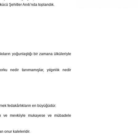
cü Şehitler Anıtı’nda toplandık.
baskıların yoğunlaştığı bir zamana ülküleriyle
rku nedir tanımamışlar, yılgınlık nedir
mek fedakârlıkların en büyüğüdür.
akam ve mevkiiyle mukayese ve mübadele
an onur kaleleridir.