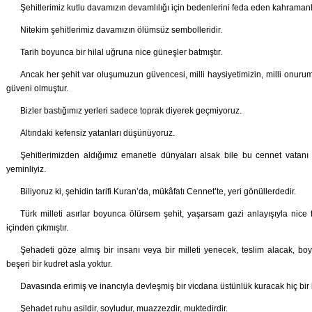
Şehitlerimiz kutlu davamızın devamlılığı için bedenlerini feda eden kahramanl
Nitekim şehitlerimiz davamızın ölümsüz sembolleridir.
Tarih boyunca bir hilal uğruna nice güneşler batmıştır.
Ancak her şehit var oluşumuzun güvencesi, milli haysiyetimizin, milli onur
güveni olmuştur.
Bizler bastığımız yerleri sadece toprak diyerek geçmiyoruz.
Altındaki kefensiz yatanları düşünüyoruz.
Şehitlerimizden aldığımız emanetle dünyaları alsak bile bu cennet vatanı
yeminliyiz.
Biliyoruz ki, şehidin tarifi Kuran’da, mükâfatı Cennet’te, yeri gönüllerdedir.
Türk milleti asırlar boyunca ölürsem şehit, yaşarsam gazi anlayışıyla nice 
içinden çıkmıştır.
Şehadeti göze almış bir insanı veya bir milleti yenecek, teslim alacak, bo
beşeri bir kudret asla yoktur.
Davasında erimiş ve inancıyla devleşmiş bir vicdana üstünlük kuracak hiç bir
Şehadet ruhu asildir, soyludur, muazzezdir, muktedirdir.