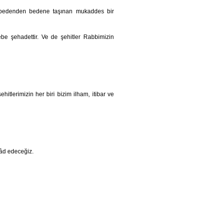
e, bedenden bedene taşınan mukaddes bir
be şehadettir. Ve de şehitler Rabbimizin
lerimizin her biri bizim ilham, itibar ve
yâd edeceğiz.