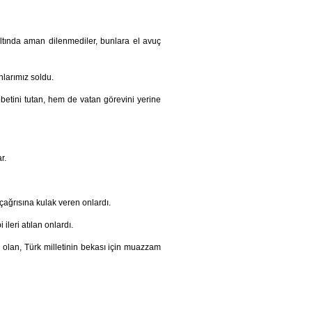
altında aman dilenmediler, bunlara el avuç
anlarımız soldu.
öbetini tutan, hem de vatan görevini yerine
r.
çağrısına kulak veren onlardı.
leri atılan onlardı.
l olan, Türk milletinin bekası için muazzam