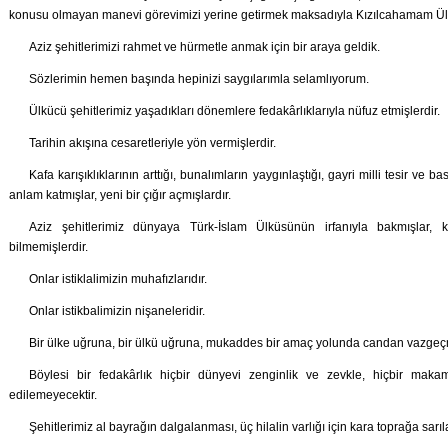
konusu olmayan manevi görevimizi yerine getirmek maksadıyla Kızılcahamam Ülkü
Aziz şehitlerimizi rahmet ve hürmetle anmak için bir araya geldik.
Sözlerimin hemen başında hepinizi saygılarımla selamlıyorum.
Ülkücü şehitlerimiz yaşadıkları dönemlere fedakârlıklarıyla nüfuz etmişlerdir.
Tarihin akışına cesaretleriyle yön vermişlerdir.
Kafa karışıklıklarının arttığı, bunalımların yaygınlaştığı, gayri milli tesir ve 
anlam katmışlar, yeni bir çığır açmışlardır.
Aziz şehitlerimiz dünyaya Türk-İslam Ülküsünün irfanıyla bakmışlar, ko
bilmemişlerdir.
Onlar istiklalimizin muhafızlarıdır.
Onlar istikbalimizin nişaneleridir.
Bir ülke uğruna, bir ülkü uğruna, mukaddes bir amaç yolunda candan vazgeç
Böylesi bir fedakârlık hiçbir dünyevi zenginlik ve zevkle, hiçbir m
edilemeyecektir.
Şehitlerimiz al bayrağın dalgalanması, üç hilalin varlığı için kara toprağa sarıl