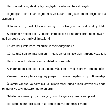
Hepsi onurluydu, ahlaklıydı, inançlıydı, davalarının bayraktarıydı.
Hiçbir çıkar odağından, hiçbir kötü ve karanlık güç sahibinden, hiçbir şart 
açmadılar.
Bölünmesin diye millet, baki kalsın diye devlet iri çınarlarımız devrildi, gül fid
Şehitlerimiz müftehir bir vicdanla, imrenilecek bir adanmışlıkla, hem dava n
getiren cesaret ve hamiyet timsalleridir.
Onlara karşı vefa borcumuzu ne yapsak ödeyemeyiz.
Çünkü ülkü şehitlerimiz isimlerini mücadele tarihimize altın harflerle yazdırdıla
Hepimizin kalbinde müstesna nitelikli taht kurdular.
Asırların derinliklerinden dalga dalga yükselen “Ey Türk titre ve kendine dön” 
Zamanın dar kalıplarına sığmayıp taşan, hıyanete meydan okuyup Bozkurt gibi i
Ülkemizi yabancı ve gayri milli akımların tasallutuna almak isteyenlere enge
bir duruş ve tavır gösteren gene onlardı.
Şehitlerimiz vakarlıydı, vicdanlıydı, üstün bir görev şuuruna sahiplerdi.
Hepsinde ahlak, fikir, sabır, akıl, denge, ihtiyat, inanmışlık vardı.