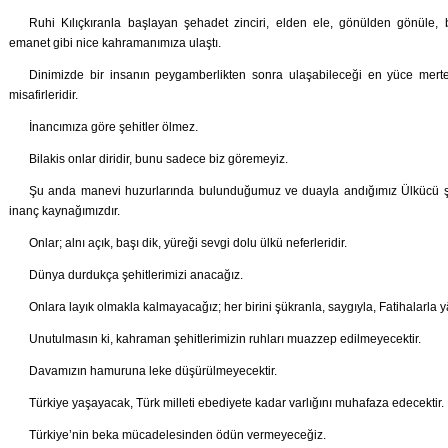
Ruhi Kılıçkıranla başlayan şehadet zinciri, elden ele, gönülden gönül
emanet gibi nice kahramanımıza ulaştı.
Dinimizde bir insanın peygamberlikten sonra ulaşabileceği en yüce merte
misafirleridir.
İnancımıza göre şehitler ölmez.
Bilakis onlar diridir, bunu sadece biz göremeyiz.
Şu anda manevi huzurlarında bulunduğumuz ve duayla andığımız Ülkücü şehit
inanç kaynağımızdır.
Onlar; alnı açık, başı dik, yüreği sevgi dolu ülkü neferleridir.
Dünya durdukça şehitlerimizi anacağız.
Onlara layık olmakla kalmayacağız; her birini şükranla, saygıyla, Fatihalarla 
Unutulmasın ki, kahraman şehitlerimizin ruhları muazzep edilmeyecektir.
Davamızın hamuruna leke düşürülmeyecektir.
Türkiye yaşayacak, Türk milleti ebediyete kadar varlığını muhafaza edecektir.
Türkiye’nin beka mücadelesinden ödün vermeyeceğiz.