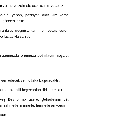
eşip zulme ve zulmete göz açtırmayacağız.
 işbirliği yapan, pozisyon alan kim varsa
u göreceklerdir.
ranlara, geçmişte tarihi bir cevap veren
e fazlasıyla sahiptir.
yolculuğumuzda önümüzü aydınlatan meşale,
devam edecek ve mutlaka başaracaktır.
 olarak milli heyecanları diri tutacaktır.
keş Bey olmak üzere, Şehadetinin 39.
i, rahmetle, minnetle, hürmetle anıyorum.
lsun.