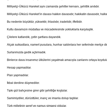
Milliyetçi-Ülkücü Hareket aynı zamanda şehitler kervanı, şehitlik anıtıdır.
Milliyetçi-Ülkücü Hareket’in davası hakkın davasıdır, hakikatin davasıdır, halkın
Bu nedenle büyüktür, yüksektir, ihlaslıdır, iradelidir, iffetlidir.
Kutlu davamızın müdafaa ve mücadelesinde yokluklarla karşılaştık.
Çilelere katlandık, çetin şartlara dayandık.
Alçak suikastlara, namert pusulara, hunhar saldırılara her seferinde mertçe di
Surlarımızda gedik açtırmadık.
Binlerce dava insanımız ülkülerini yaşatmak amacıyla canlarını ortaya koydula
Hesap yapmadılar.
Plan yapmadılar.
İkbal derdine düşmediler.
Tıpkı gül bahçesine girer gibi şehitliğe koştular.
Samimiydiler, dürüsttüler, inanç ve imanla dolup taştılar.
Türk milletinin şeref ve namus simgesi oldular.