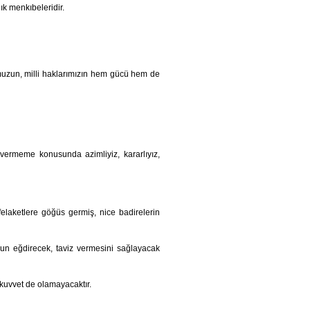
ık menkıbeleridir.
umuzun, milli haklarımızın hem gücü hem de
 vermeme konusunda azimliyiz, kararlıyız,
felaketlere göğüs germiş, nice badirelerin
yun eğdirecek, taviz vermesini sağlayacak
 kuvvet de olamayacaktır.