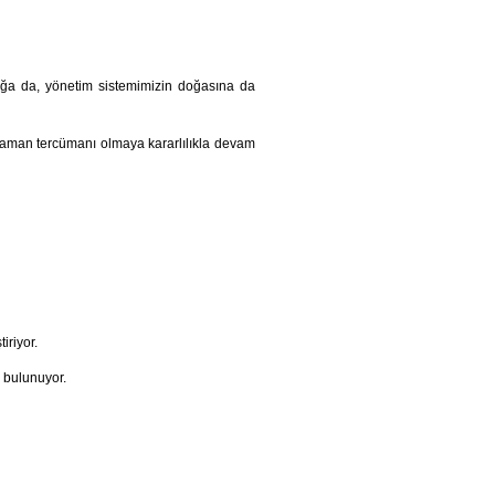
tığa da, yönetim sistemimizin doğasına da
r zaman tercümanı olmaya kararlılıkla devam
iriyor.
ş bulunuyor.