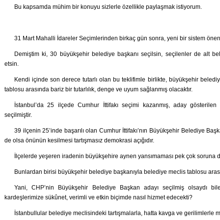
Bu kapsamda mühim bir konuyu sizlerle özellikle paylaşmak istiyorum.
31 Mart Mahalli İdareler Seçimlerinden birkaç gün sonra, yeni bir sistem öner
Demiştim ki, 30 büyükşehir belediye başkanı seçilsin, seçilenler de alt bele
etsin.
Kendi içinde son derece tutarlı olan bu teklifimle birlikte, büyükşehir beled
tablosu arasında bariz bir tutarlılık, denge ve uyum sağlanmış olacaktır.
İstanbul’da 25 ilçede Cumhur İttifakı seçimi kazanmış, aday gösterilen
seçilmiştir.
39 ilçenin 25’inde başarılı olan Cumhur İttifakı’nın Büyükşehir Belediye Ba
de olsa önünün kesilmesi tartışmasız demokrasi açığıdır.
İlçelerde yeşeren iradenin büyükşehire aynen yansımaması pek çok soruna da
Bunlardan birisi büyükşehir belediye başkanıyla belediye meclis tablosu arası
Yani, CHP’nin Büyükşehir Belediye Başkan adayı seçilmiş olsaydı bile, 
kardeşlerimize sükûnet, verimli ve etkin biçimde nasıl hizmet edecekti?
İstanbullular belediye meclisindeki tartışmalarla, hatta kavga ve gerilimlerl