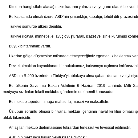
Kimden hangi silahı alacağımızın kararını yalnızca ve yegane olarak biz veriri
Bu kapsamda olmak üzere, ABD’nin şımarıklığı, kabalığı, tehdit dili şirazesinde
Türkiye sömürge ülkesi değildir.
Türkiye ricayla, minnetle, el avuç ovuşturarak, icazet ve izinle kurulmuş köhne 
Büyük bir tarihimiz vardır.
Üzerine gölge düşmesine müsaade etmeyeceğimiz egemenlik haklarımız vard
Devlet olmaktan kaynaklanan bir hukukumuz, tartışmaya açılması imkânsız bi
ABD’nin S-400 üzerinden Türkiye’yi ablukaya alma çabası dostane ve iyi niyetli 
Bu ülkenin Savunma Bakan Vekilinin 6 Haziran 2019 tarihinde Milli S
medyaya sızdırılan lekeli mektubu gündemin en önemli konusudur.
Bu mektup tepeden tırnağa mahsurlu, marazi ve maksatlıdır.
Üslubun sorunlu olması bir yana, mektup içeriğinin hayal kırıklığı olması şö
ahlak tükenişidir.
Anlaşılan mektup diplomasisine tekrardan tenezzül ve tevessül edilmiştir.
ABD’nin mektupçu bakan vekili kısaca diyor ki;