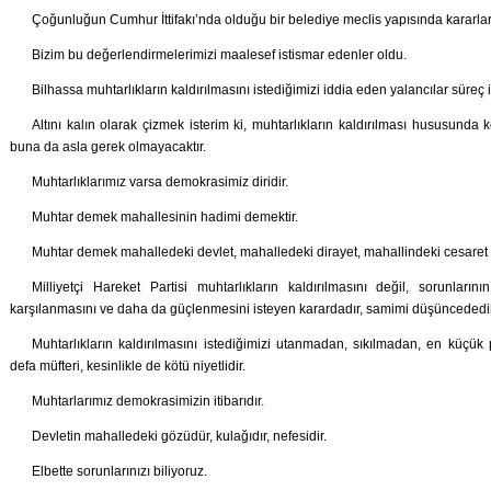
Çoğunluğun Cumhur İttifakı’nda olduğu bir belediye meclis yapısında kararlar 
Bizim bu değerlendirmelerimizi maalesef istismar edenler oldu.
Bilhassa muhtarlıkların kaldırılmasını istediğimizi iddia eden yalancılar süreç 
Altını kalın olarak çizmek isterim ki, muhtarlıkların kaldırılması hususunda 
buna da asla gerek olmayacaktır.
Muhtarlıklarımız varsa demokrasimiz diridir.
Muhtar demek mahallesinin hadimi demektir.
Muhtar demek mahalledeki devlet, mahalledeki dirayet, mahallindeki cesaret 
Milliyetçi Hareket Partisi muhtarlıkların kaldırılmasını değil, sorunların
karşılanmasını ve daha da güçlenmesini isteyen karardadır, samimi düşüncededir
Muhtarlıkların kaldırılmasını istediğimizi utanmadan, sıkılmadan, en küçük
defa müfteri, kesinlikle de kötü niyetlidir.
Muhtarlarımız demokrasimizin itibarıdır.
Devletin mahalledeki gözüdür, kulağıdır, nefesidir.
Elbette sorunlarınızı biliyoruz.