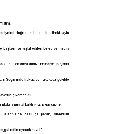
miştim.
diyeleri doğrudan belirlesin, direkt tayin
iye başkanı ve teşkil edilen belediye meclis
 değerli arkadaşlarımız belediye başkanı
şkanı Seçiminde haksız ve hukuksuz şekilde
vetiye çıkaracaktır.
ndaki anormal farklılık ve uyumsuzluktur.
İstanbul’da nasıl çalışacak, İstanbullu
e meşgul edilmeyecek miydi?