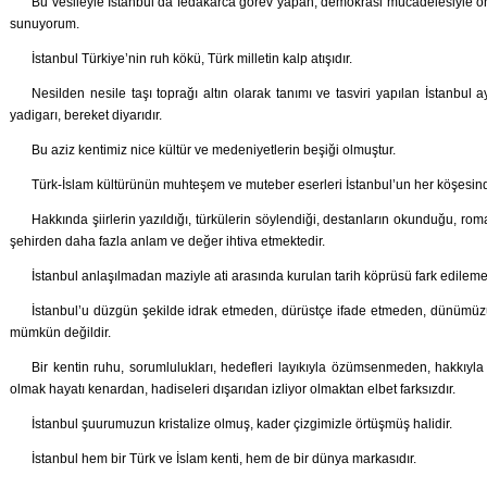
Bu vesileyle İstanbul’da fedakârca görev yapan, demokrasi mücadelesiyle ön
sunuyorum.
İstanbul Türkiye’nin ruh kökü, Türk milletin kalp atışıdır.
Nesilden nesile taşı toprağı altın olarak tanımı ve tasviri yapılan İstanbul 
yadigarı, bereket diyarıdır.
Bu aziz kentimiz nice kültür ve medeniyetlerin beşiği olmuştur.
Türk-İslam kültürünün muhteşem ve muteber eserleri İstanbul’un her köşesind
Hakkında şiirlerin yazıldığı, türkülerin söylendiği, destanların okunduğu, rom
şehirden daha fazla anlam ve değer ihtiva etmektedir.
İstanbul anlaşılmadan maziyle ati arasında kurulan tarih köprüsü fark edileme
İstanbul’u düzgün şekilde idrak etmeden, dürüstçe ifade etmeden, dünüm
mümkün değildir.
Bir kentin ruhu, sorumlulukları, hedefleri layıkıyla özümsenmeden, hakkı
olmak hayatı kenardan, hadiseleri dışarıdan izliyor olmaktan elbet farksızdır.
İstanbul şuurumuzun kristalize olmuş, kader çizgimizle örtüşmüş halidir.
İstanbul hem bir Türk ve İslam kenti, hem de bir dünya markasıdır.