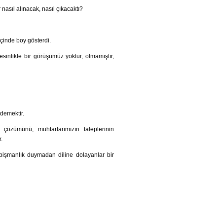
nasıl alınacak, nasıl çıkacaktı?
içinde boy gösterdi.
kesinlikle bir görüşümüz yoktur, olmamıştır,
demektir.
ın çözümünü, muhtarlarımızın taleplerinin
.
 pişmanlık duymadan diline dolayanlar bir