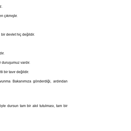
z.
n çıkmıştır.
bir devlet hiç değildir.
ır.
r duruşumuz vardır.
bir tavır değildir.
avunma Bakanımıza gönderdiği, ardından
yle dursun tam bir akıl tutulması, tam bir