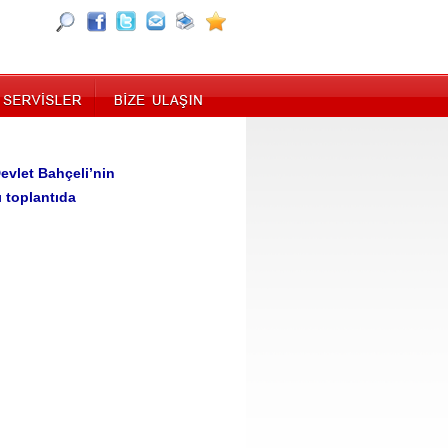
Devlet Bahçeli’nin
ı toplantıda