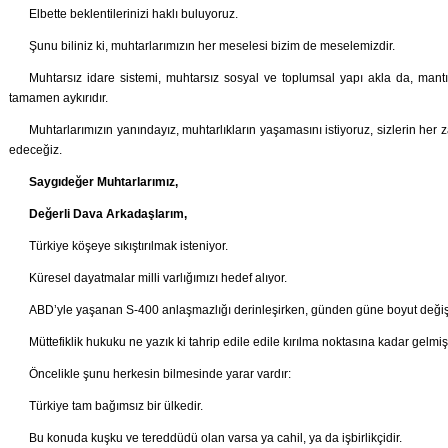
Elbette beklentilerinizi haklı buluyoruz.
Şunu biliniz ki, muhtarlarımızın her meselesi bizim de meselemizdir.
Muhtarsız idare sistemi, muhtarsız sosyal ve toplumsal yapı akla da, man
tamamen aykırıdır.
Muhtarlarımızın yanındayız, muhtarlıkların yaşamasını istiyoruz, sizlerin he
edeceğiz.
Saygıdeğer Muhtarlarımız,
Değerli Dava Arkadaşlarım,
Türkiye köşeye sıkıştırılmak isteniyor.
Küresel dayatmalar milli varlığımızı hedef alıyor.
ABD’yle yaşanan S-400 anlaşmazlığı derinleşirken, günden güne boyut değişt
Müttefiklik hukuku ne yazık ki tahrip edile edile kırılma noktasına kadar gelmi
Öncelikle şunu herkesin bilmesinde yarar vardır:
Türkiye tam bağımsız bir ülkedir.
Bu konuda kuşku ve tereddüdü olan varsa ya cahil, ya da işbirlikçidir.