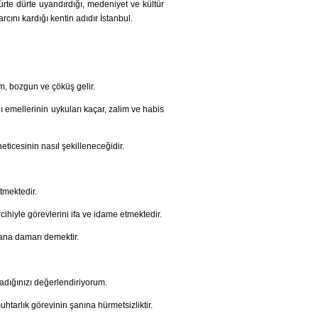
 dürte dürte uyandırdığı, medeniyet ve kültür
ını kardığı kentin adıdır İstanbul.
m, bozgun ve çöküş gelir.
lı emellerinin uykuları kaçar, zalim ve habis
ticesinin nasıl şekilleneceğidir.
etmektedir.
cihiyle görevlerini ifa ve idame etmektedir.
ana damarı demektir.
ladığınızı değerlendiriyorum.
htarlık görevinin şanına hürmetsizliktir.