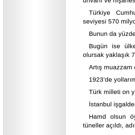
unvanı ve nişanesi
Türkiye Cumhu
seviyesi 570 milyo
Bunun da yüzde 
Bugün ise ülke
olursak yaklaşık 7
Artış muazzam ö
1923’de yollarım
Türk milleti on 
İstanbul işgalde
Hamd olsun öyl
tüneller açıldı, ad