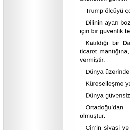
Trump ölçüyü ço
Dilinin ayarı b
için bir güvenlik t
Katıldığı bir D
ticaret mantığına, 
vermiştir.
Dünya üzerinde 
Küreselleşme yar
Dünya güvensizli
Ortadoğu’dan 
olmuştur.
Çin’in siyasi ve