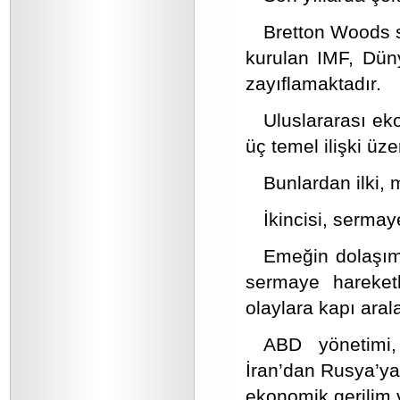
Bretton Woods s
kurulan IMF, Dün
zayıflamaktadır.
Uluslararası ek
üç temel ilişki üze
Bunlardan ilki, m
İkincisi, serma
Emeğin dolaşımı
sermaye hareketl
olaylara kapı aral
ABD yönetimi,
İran’dan Rusya’ya
ekonomik gerilim v