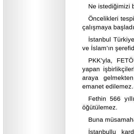
Ne istediğimizi 
Öncelikleri tes
çalışmaya başladı
İstanbul Türkiye
ve İslam’ın şerefid
PKK’yla, FETÖ’
yapan işbirlikçil
araya gelmekten 
emanet edilemez.
Fethin 566 yıll
öğütülemez.
Buna müsamaha
İstanbullu ka