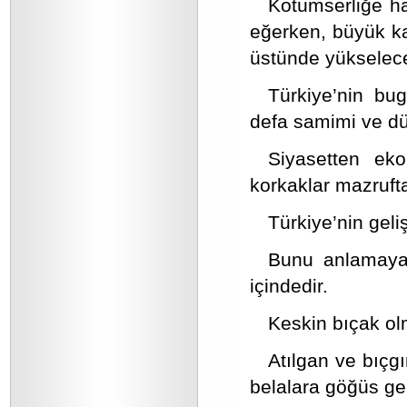
Kötümserliğe ha
eğerken, büyük kaf
üstünde yükselece
Türkiye’nin bug
defa samimi ve dür
Siyasetten ek
korkaklar mazrufta
Türkiye’nin gel
Bunu anlamayan
içindedir.
Keskin bıçak ol
Atılgan ve bıçgı
belalara göğüs ge