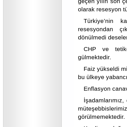
geçen yılın son ç
olarak resesyon tü
Türkiye’nin ka
resesyondan çık
dönülmedi desele
CHP ve tetikçi
gülmektedir.
Faiz yükseldi m
bu ülkeye yabancı
Enflasyon canav
İşadamlarımız,
müteşebbislerimi
görülmemektedir.