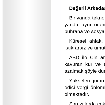
Değerli Arkada
Bir yanda teknol
yanda aynı orand
buhrana ve sosyal
Küresel ahlak,
istikrarsız ve umu
ABD ile Çin ar
kavuran kur ve e
azalmak şöyle du
Yükselen gümrük 
edici vergi önlem
olmaktadır.
Son yıllarda çok