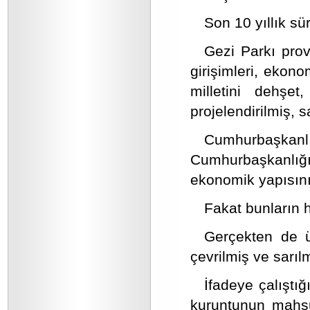
Son 10 yıllık s
Gezi Parkı prov
girişimleri, ekono
milletini dehşe
projelendirilmiş, 
Cumhurbaşka
Cumhurbaşkanlığı
ekonomik yapısını i
Fakat bunların 
Gerçekten de üç
çevrilmiş ve sarıl
İfadeye çalıştığ
kuruntunun mahsul