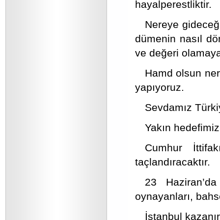
hayalperestliktir.
Nereye gideceği
dümenin nasıl dön
ve değeri olamaya
Hamd olsun nere
yapıyoruz.
Sevdamız Türkiy
Yakın hedefimiz 
Cumhur İttifa
taçlandıracaktır.
23 Haziran’da
oynayanları, bahse
İstanbul kazanı