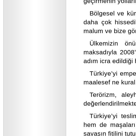
geçirmenin yolları
Bölgesel ve kür
daha çok hissedi
malum ve bize gör
Ülkemizin ön
maksadıyla 2008’d
adım icra edildiği
Türkiye’yi emper
maalesef ne kural,
Terörizm, aley
değerlendirilmekte
Türkiye’yi tes
hem de maşaları 
savaşın fitilini tu