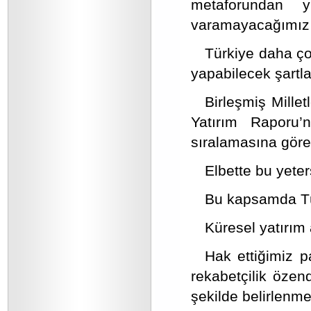
metaforundan y
varamayacağımız iy
Türkiye daha çok
yapabilecek şartla
Birleşmiş Mille
Yatırım Raporu’
sıralamasına göre 
Elbette bu yeters
Bu kapsamda Türk
Küresel yatırım
Hak ettiğimiz p
rekabetçilik özen
şekilde belirlenmel