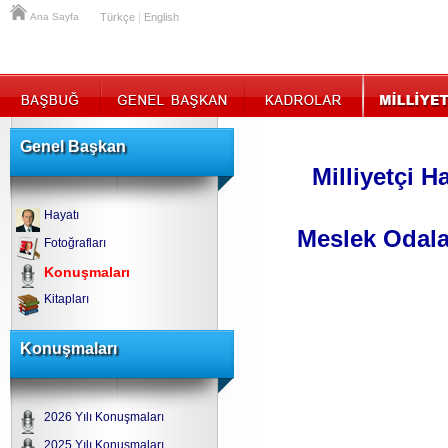
|
Ana Sayfa
Türkçe
English
Genel Başkan
Milliyetçi H
Hayatı
Meslek Odalar
Fotoğrafları
Konuşmaları
Kitapları
Konuşmaları
2026 Yılı Konuşmaları
2025 Yılı Konuşmaları