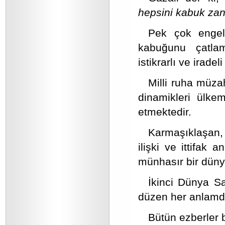
hepsini kabuk zan
Pek çok engel
kabuğunu çatlam
istikrarlı ve iradel
Milli ruha müza
dinamikleri ülke
etmektedir.
Karmaşıklaşan, 
ilişki ve ittifak 
münhasır bir düny
İkinci Dünya Sa
düzen her anlamda 
Bütün ezberler 