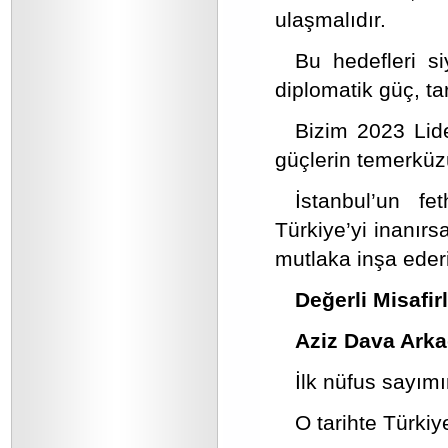
ulaşmalıdır.
Bu hedefleri si
diplomatik güç, tar
Bizim 2023 Lid
güçlerin temerkü
İstanbul’un f
Türkiye’yi inanırsa
mutlaka inşa eder
Değerli Misafirl
Aziz Dava Arka
İlk nüfus sayım
O tarihte Türki