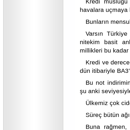
Kredi musluğu k
havalara uçmaya ba
Bunların mensubi
Varsın Türkiye 
nitekim basit anl
millikleri bu kada
Kredi ve derece
dün itibariyle BA3’
Bu not indirimi
şu anki seviyesiyl
Ülkemiz çok cid
Süreç bütün ağı
Buna rağmen, M