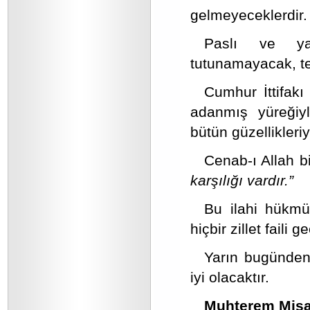
gelmeyeceklerdir.
Paslı ve yap
tutunamayacak, tel
Cumhur İttifakı
adanmış yüreğiyl
bütün güzellikleri
Cenab-ı Allah b
karşılığı vardır.”
Bu ilahi hükmün
hiçbir zillet faili
Yarın bugünden
iyi olacaktır.
Muhterem Misaf