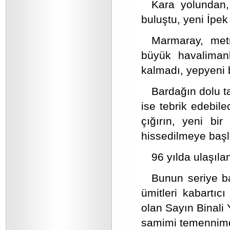
Kara yolundan,
buluştu, yeni İpek 
Marmaray, met
büyük havalimanla
kalmadı, yepyeni 
Bardağın dolu ta
ise tebrik edebile
çığırın, yeni bi
hissedilmeye başl
96 yılda ulaşıla
Bunun seriye bağ
ümitleri kabartı
olan Sayın Binali
samimi temennimd