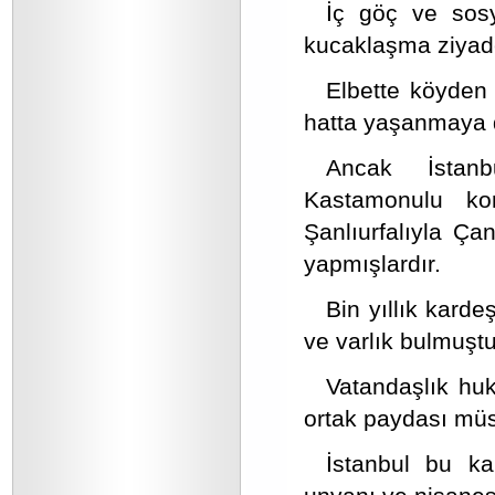
İç göç ve sosy
kucaklaşma ziyad
Elbette köyden
hatta yaşanmaya 
Ancak İstanb
Kastamonulu kom
Şanlıurfalıyla Çan
yapmışlardır.
Bin yıllık karde
ve varlık bulmuştu
Vatandaşlık huku
ortak paydası müs
İstanbul bu 