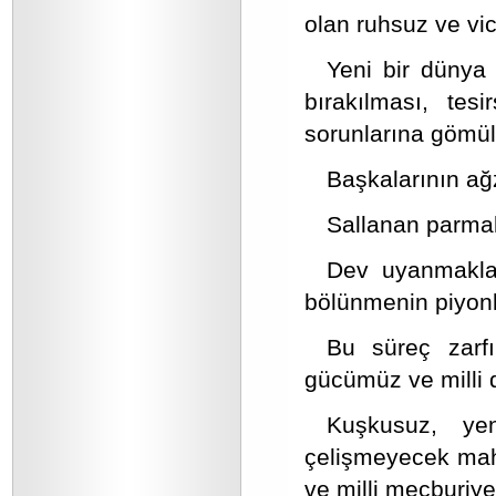
olan ruhsuz ve vic
Yeni bir dünya 
bırakılması, tesi
sorunlarına gömü
Başkalarının ağ
Sallanan parmakl
Dev uyanmakla 
bölünmenin piyon
Bu süreç zarf
gücümüz ve milli
Kuşkusuz, ye
çelişmeyecek maha
ve milli mecburiyet