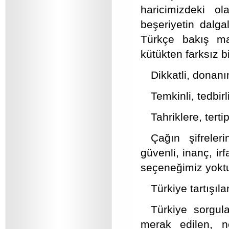
haricimizdeki ol
beşeriyetin dalga
Türkçe bakış mar
kütükten farksız 
Dikkatli, donanı
Temkinli, tedbir
Tahriklere, tert
Çağın şifreler
güvenli, inanç, ir
seçeneğimiz yoktu
Türkiye tartışıla
Türkiye sorgul
merak edilen, 