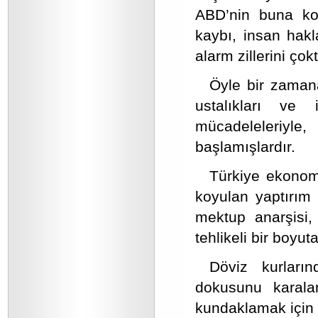
ABD’nin buna kor
kaybı, insan hakl
alarm zillerini çok
Öyle bir zamana 
ustalıkları ve
mücadeleleriyl
başlamışlardır.
Türkiye ekonomi
koyulan yaptırım 
mektup anarşisi,
tehlikeli bir boyut
Döviz kurları
dokusunu karala
kundaklamak için 