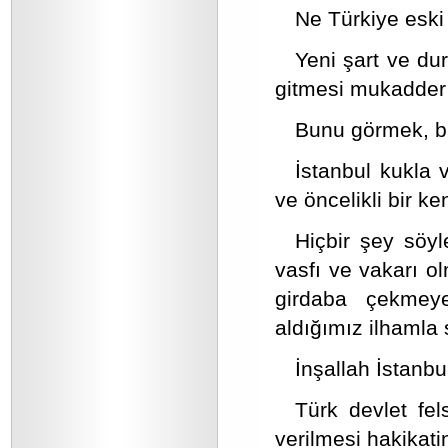
Ne Türkiye eski
Yeni şart ve du
gitmesi mukadder 
Bunu görmek, bu
İstanbul kukla 
ve öncelikli bir ken
Hiçbir şey söyl
vasfı ve vakarı o
girdaba çekmeye
aldığımız ilhamla
İnşallah İstanbu
Türk devlet fel
verilmesi hakikati