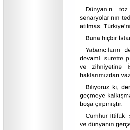
Dünyanın toz
senaryolarının te
atılması Türkiye’n
Buna hiçbir İst
Yabancıların d
devamlı surette p
ve zihniyetine İ
haklarımızdan vaz
Biliyoruz ki, 
geçmeye kalkışmak
boşa çırpınıştır.
Cumhur İttifakı 
ve dünyanın gerçek