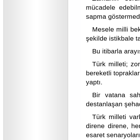
mücadele edebilm
sapma göstermed
Mesele milli beka
şekilde istikbale 
Bu itibarla aray
Türk milleti; zo
bereketli toprakla
yaptı.
Bir vatana sah
destanlaşan şehad
Türk milleti var
direne direne, h
esaret senaryoların