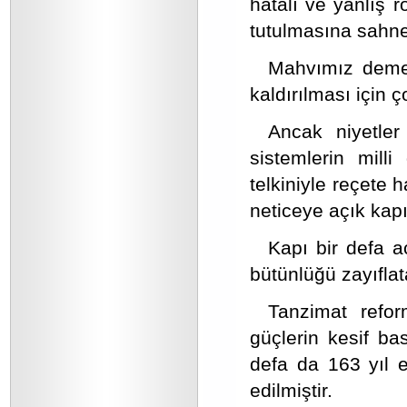
hatalı ve yanlış 
tutulmasına sahne
Mahvımız demek
kaldırılması için ç
Ancak niyetler
sistemlerin mill
telkiniyle reçete 
neticeye açık kapı
Kapı bir defa a
bütünlüğü zayıflat
Tanzimat refor
güçlerin kesif ba
defa da 163 yıl e
edilmiştir.