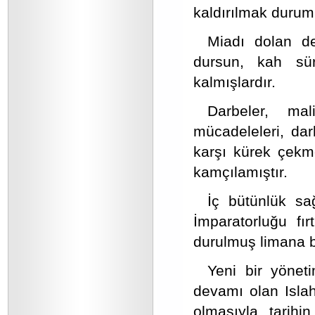
kaldırılmak durum
Miadı dolan d
dursun, kah sü
kalmışlardır.
Darbeler, mali
mücadeleleri, dar
karşı kürek çekme
kamçılamıştır.
İç bütünlük sa
İmparatorluğu fır
durulmuş limana b
Yeni bir yöne
devamı olan Isla
olmasıyla tarihi