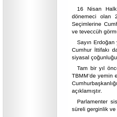
16 Nisan Halk
dönemeci olan 2
Seçimlerine Cumhu
ve teveccüh görm
Sayın Erdoğan 
Cumhur İttifakı 
siyasal çoğunluğu 
Tam bir yıl ön
TBMM’de yemin ed
Cumhurbaşkanlığı
açıklamıştır.
Parlamenter s
süreli gerginlik ve