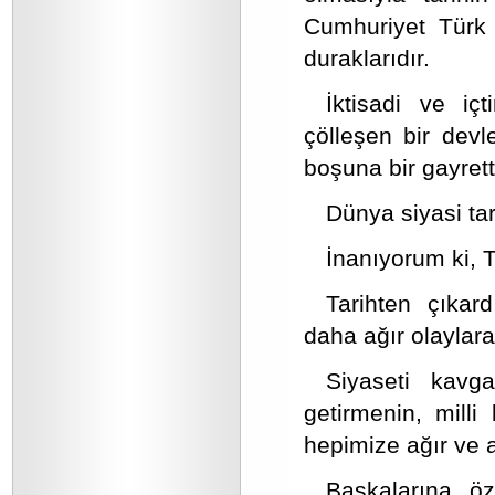
Cumhuriyet Türk 
duraklarıdır.
İktisadi ve iç
çölleşen bir devl
boşuna bir gayretti
Dünya siyasi tar
İnanıyorum ki, 
Tarihten çıka
daha ağır olaylar
Siyaseti kavg
getirmenin, milli
hepimize ağır ve ac
Başkalarına öz