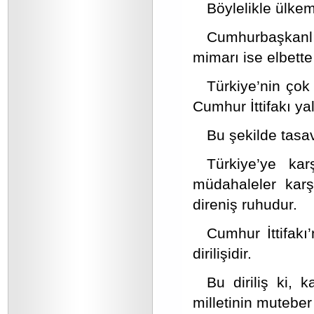
Böylelikle ülkemi
Cumhurbaşkanlı
mimarı ise elbette 
Türkiye’nin çok
Cumhur İttifakı yal
Bu şekilde tasa
Türkiye’ye k
müdahaleler karş
direniş ruhudur.
Cumhur İttifakı
dirilişidir.
Bu diriliş ki,
milletinin muteber