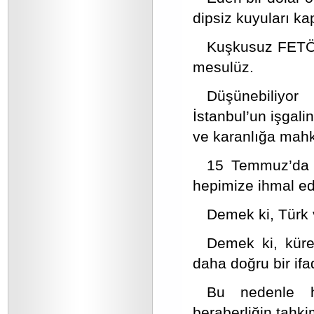
dipsiz kuyuları k
Kuşkusuz FETÖ i
mesulüz.
Düşünebiliyor
İstanbul’un işgali
ve karanlığa mahk
15 Temmuz’da ya
hepimize ihmal ed
Demek ki, Türk v
Demek ki, küre
daha doğru bir ifa
Bu nedenle hü
beraberliğin tahki