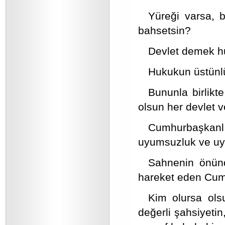
Yüreği varsa, 
bahsetsin?
Devlet demek h
Hukukun üstünlü
Bununla birlikt
olsun her devlet 
Cumhurbaşkanlığ
uyumsuzluk ve uyg
Sahnenin önünde
hareket eden Cum
Kim olursa ols
değerli şahsiyetin