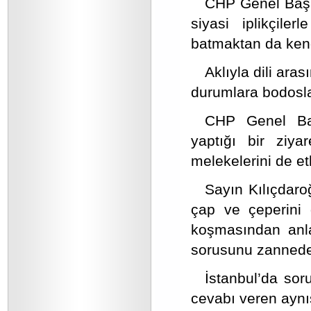
CHP Genel Başk
siyasi iplikçile
batmaktan da kend
Aklıyla dili ara
durumlara bodosl
CHP Genel Baş
yaptığı bir ziy
melekelerini de et
Sayın Kılıçdaro
çap ve çeperini 
koşmasından anl
sorusunu zannede
İstanbul’da soru
cevabı veren aynı