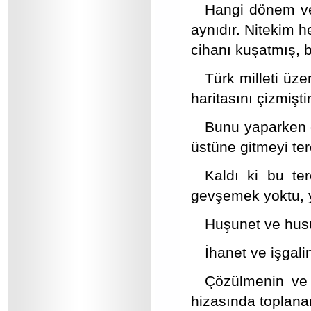
Hangi dönem ve 
aynıdır. Nitekim he
cihanı kuşatmış, b
Türk milleti üze
haritasını çizmiştir
Bunu yaparken d
üstüne gitmeyi terc
Kaldı ki bu ter
gevşemek yoktu, y
Huşunet ve husu
İhanet ve işgal
Çözülmenin ve ç
hizasında toplanar