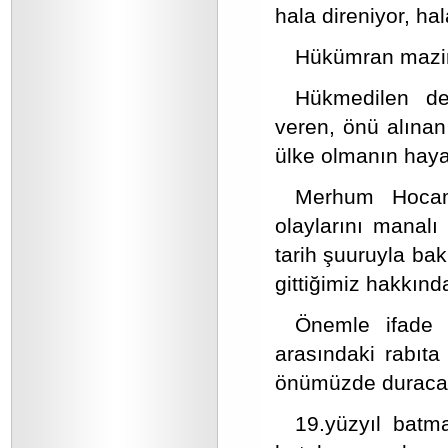
hala direniyor, hal
Hükümran mazim
Hükmedilen değ
veren, önü alınan
ülke olmanın haya
Merhum Hocamı
olaylarını manalı
tarih şuuruyla b
gittiğimiz hakkında
Önemle ifade 
arasındaki rabıta
önümüzde duracak
19.yüzyıl bat