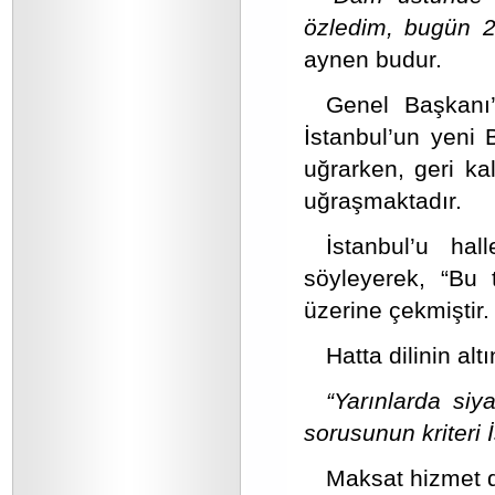
özledim, bugün 2
aynen budur.
Genel Başkanı
İstanbul’un yeni
uğrarken, geri k
uğraşmaktadır.
İstanbul’u hal
söyleyerek, “Bu t
üzerine çekmiştir.
Hatta dilinin al
“Yarınlarda siy
sorusunun kriteri 
Maksat hizmet de