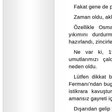
Fakat gene de p
Zaman oldu, akl
Özellikle Osma
yıkımını durdurm
hazırlandı, zincirl
Ne var ki, 1
umutlarımızı çal
neden oldu.
Lütfen dikkat 
Fermanı’ndan bugü
istikrara kavuşt
amansız gayreti iç
Dışarıdan gelip