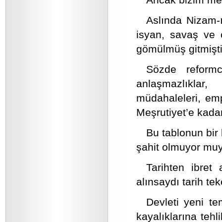
Aslında Nizam-ı
isyan, savaş ve ç
gömülmüş gitmişti
Sözde reformc
anlaşmazlıklar
müdahaleleri, emp
Meşrutiyet’e kadar 
Bu tablonun bir
şahit olmuyor mu
Tarihten ibret 
alınsaydı tarih te
Devleti yeni te
kayalıklarına tehl