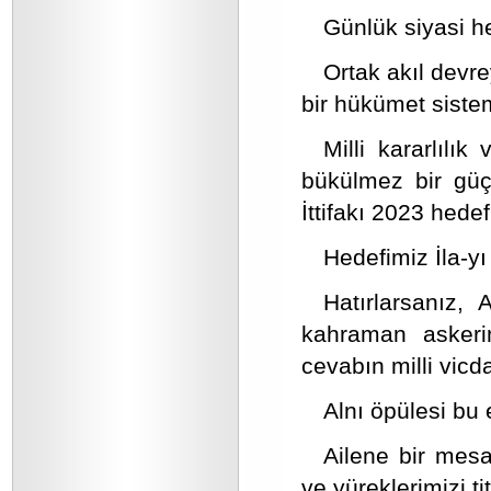
Günlük siyasi he
Ortak akıl devre
bir hükümet siste
Milli kararlılık
bükülmez bir güç
İttifakı 2023 hedefl
Hedefimiz İla-yı 
Hatırlarsanız,
kahraman askerim
cevabın milli vic
Alnı öpülesi bu 
Ailene bir mes
ve yüreklerimizi ti