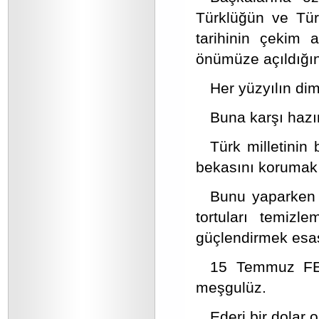
Türklüğün ve Türk
tarihinin çekim a
önümüze açıldığın
Her yüzyılın dim
Buna karşı hazır
Türk milletinin 
bekasını korumak 
Bunu yaparken s
tortuları temizl
güçlendirmek esas
15 Temmuz FET
meşgulüz.
Ederi bir dolar 