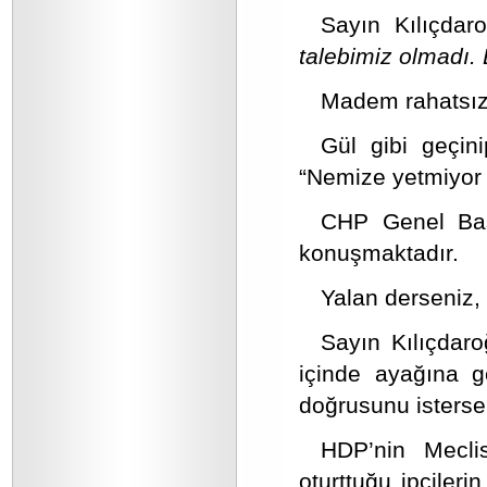
Sayın Kılıçdaro
talebimiz olmadı. 
Madem rahatsızd
Gül gibi geçin
“Nemize yetmiyor 
CHP Genel Baş
konuşmaktadır.
Yalan derseniz, 
Sayın Kılıçdaro
içinde ayağına ge
doğrusunu isterse
HDP’nin Meclis’
oturttuğu ipçileri