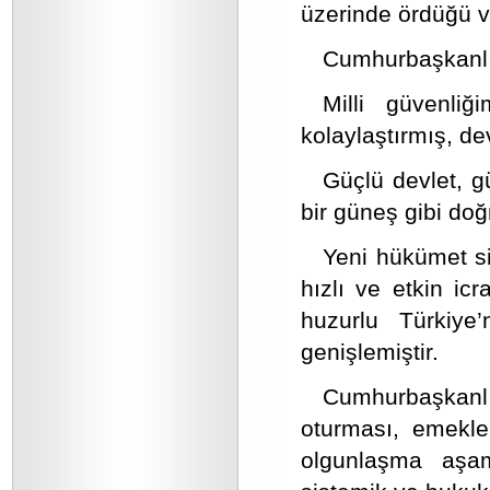
üzerinde ördüğü v
Cumhurbaşkanlığ
Milli güvenliğ
kolaylaştırmış, dev
Güçlü devlet, gü
bir güneş gibi do
Yeni hükümet sist
hızlı ve etkin icr
huzurlu Türkiye
genişlemiştir.
Cumhurbaşkanlığ
oturması, emekl
olgunlaşma aşam