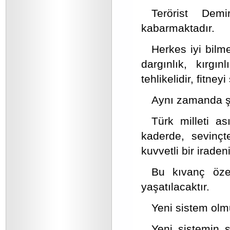
Terörist Dem
kabarmaktadır.
Herkes iyi bilme
dargınlık, kırgı
tehlikelidir, fitney
Aynı zamanda şe
Türk milleti as
kaderde, sevinçt
kuvvetli bir irade
Bu kıvanç öze
yaşatılacaktır.
Yeni sistem olm
Yeni sistemin si