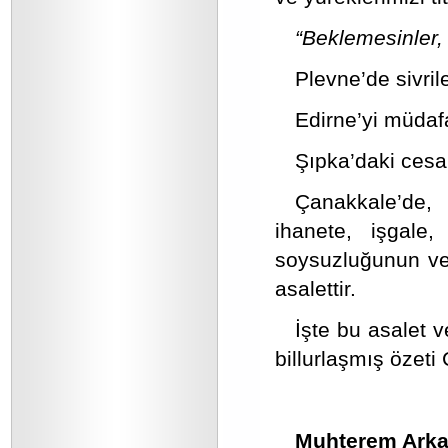
“Beklemesinler,
Plevne’de sivril
Edirne’yi müdaf
Şıpka’daki cesar
Çanakkale’de,
ihanete, işgale,
soysuzluğunun ve 
asalettir.
İşte bu asalet v
billurlaşmış özeti 
Muhterem Arka