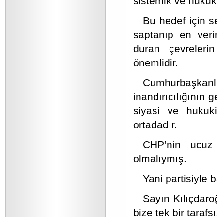
sistemik ve hukuki
Bu hedef için s
saptanıp en verim
duran çevrelerin
önemlidir.
Cumhurbaşkanl
inandırıcılığının 
siyasi ve hukuk
ortadadır.
CHP’nin ucuz 
olmalıymış.
Yani partisiyle 
Sayın Kılıçdaroğ
bize tek bir tara