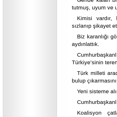
tutmuş, uyum ve u
Kimisi vardır,
sızlanıp şikayet 
Biz karanlığı gö
aydınlattık.
Cumhurbaşkanl
Türkiye’sinin tere
Türk milleti ara
bulup çıkarmasını 
Yeni sisteme al
Cumhurbaşkanlığ
Koalisyon çat