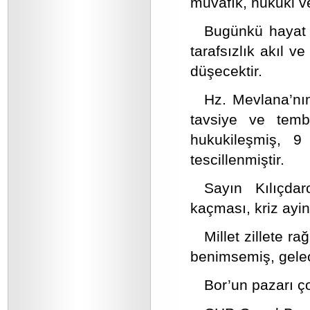
muvafık, hukuki ve
Bugünkü hayat ve
tarafsızlık akıl v
düşecektir.
Hz. Mevlana’nın
tavsiye ve temb
hukukileşmiş, 
tescillenmiştir.
Sayın Kılıçdar
kaçması, kriz ayin
Millet zillete 
benimsemiş, gelec
Bor’un pazarı ç