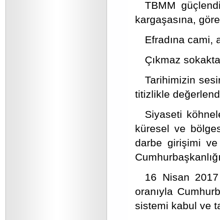
TBMM güçlendir
kargaşasına, görev
Efradına cami, 
Çıkmaz sokaktan
Tarihimizin sesi
titizlikle değerlen
Siyaseti köhnele
küresel ve bölge
darbe girişimi v
Cumhurbaşkanlığı 
16 Nisan 2017 
oranıyla Cumhurb
sistemi kabul ve ta