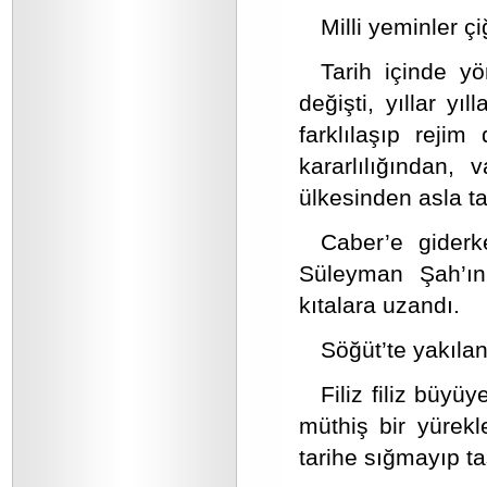
Milli yeminler ç
Tarih içinde yön
değişti, yıllar yıl
farklılaşıp rejim
kararlılığından, 
ülkesinden asla t
Caber’e giderk
Süleyman Şah’ın
kıtalara uzandı.
Söğüt’te yakılan
Filiz filiz büyü
müthiş bir yürekl
tarihe sığmayıp taş