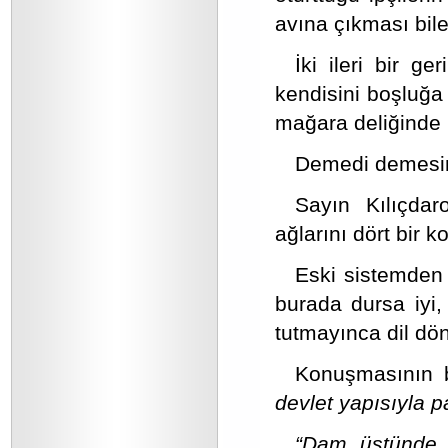
avına çıkması bil
İki ileri bir g
kendisini boşluğa 
mağara deliğinde b
Demedi demesin, 
Sayın Kılıçdar
ağlarını dört bir k
Eski sistemden 
burada dursa iyi,
tutmayınca dil dön
Konuşmasının b
devlet yapısıyla p
“Dam üstünde 