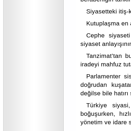
Siyasetteki itiş
Kutuplaşma en a
Cephe siyaseti 
siyaset anlayışını
Tanzimat’tan b
iradeyi mahfuz tu
Parlamenter si
doğrudan kuşatan
değilse bile hatır
Türkiye siyasi
boğuşurken, hız
yönetim ve idare 