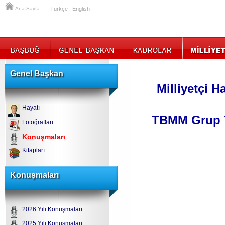
|
Ana Sayfa
Türkçe
English
Genel Başkan
Milliyetçi H
Hayatı
TBMM Grup T
Fotoğrafları
Konuşmaları
Kitapları
Konuşmaları
2026 Yılı Konuşmaları
2025 Yılı Konuşmaları