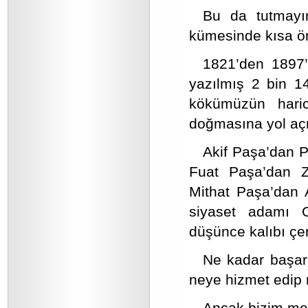
Bu da tutmayı
kümesinde kısa öm
1821’den 1897’
yazılmış 2 bin 1
kökümüzün haric
doğmasına yol açm
Akif Paşa’dan P
Fuat Paşa’dan Zi
Mithat Paşa’dan 
siyaset adamı O
düşünce kalıbı çe
Ne kadar başarı
neye hizmet edip n
Ancak bizim mes