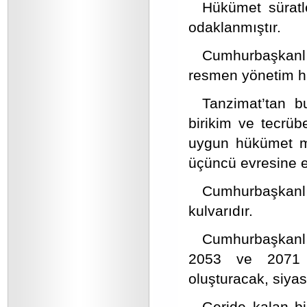
Hükümet süratl
odaklanmıştır.
Cumhurbaşkanl
resmen yönetim ha
Tanzimat’tan b
birikim ve tecrüb
uygun hükümet mo
üçüncü evresine e
Cumhurbaşkan
kulvarıdır.
Cumhurbaşkanlı
2053 ve 2071 he
oluşturacak, siyas
Geride kalan b