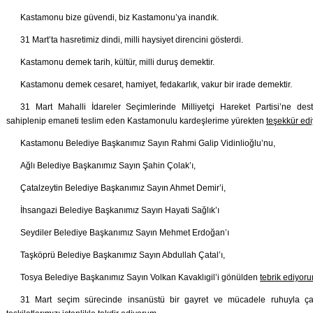
Kastamonu bize güvendi, biz Kastamonu’ya inandık.
31 Mart’ta hasretimiz dindi, milli haysiyet direncini gösterdi.
Kastamonu demek tarih, kültür, milli duruş demektir.
Kastamonu demek cesaret, hamiyet, fedakarlık, vakur bir irade demektir.
31 Mart Mahalli İdareler Seçimlerinde Milliyetçi Hareket Partisi’ne de
sahiplenip emaneti teslim eden Kastamonulu kardeşlerime yürekten
teşekkür ed
Kastamonu Belediye Başkanımız Sayın Rahmi Galip Vidinlioğlu’nu,
Ağlı Belediye Başkanımız Sayın Şahin Çolak’ı,
Çatalzeytin Belediye Başkanımız Sayın Ahmet Demir’i,
İhsangazi Belediye Başkanımız Sayın Hayati Sağlık’ı
Seydiler Belediye Başkanımız Sayın Mehmet Erdoğan’ı
Taşköprü Belediye Başkanımız Sayın Abdullah Çatal’ı,
Tosya Belediye Başkanımız Sayın Volkan Kavaklıgil’i gönülden
tebrik ediyor
31 Mart seçim sürecinde insanüstü bir gayret ve mücadele ruhuyla çal