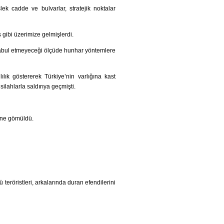
lek cadde ve bulvarlar, stratejik noktalar
gibi üzerimize gelmişlerdi.
 kabul etmeyeceği ölçüde hunhar yöntemlere
lık göstererek Türkiye’nin varlığına kast
silahlarla saldırıya geçmişti.
bine gömüldü.
 teröristleri, arkalarında duran efendilerini