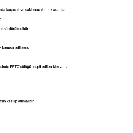
ında kaçacak ve saklanacak delik aradılar.
.
r sürdürülmelidir.
öz konusu edilemez.
evesinde FETÖ’cülüğü tespit edilen kim varsa
n kesilip atılmalıdır.