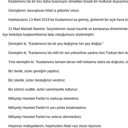
Kastamonu’da bir kez daha bulunuyor olmaktan büyük bir mutluluk duyuyoru
Görüştüren, kavuşturan Allah’a şükürler olsun.
Hatırlarsanız 13 Mart 2019’da Kastamonu’ya gelmiş, görkemli bir açık hava top
31 Mart Mahalli İdareler Seçimlerinin siyasi hazırlık ve kampanya döneminde
ilçe belediye başkanlıklarına talip olduğumuzu söylemiştim.
Demiştim ki, “Kastamonu’da bir şey değişirse her şey değişir.”
Demiştim ki, “Kastamonu’da milli bir ses yükselirse yankısı tüm Türkiye’den du
Yine demiştim ki, “Kastamonu tamam derse milli bekamız daha da doğrulur, d
Biz dedik, sizler gereğini yaptınız.
Biz istedik, sizler desteğinizi verdiniz.
Biz elimizi uzattık, sizler samimiyetle tuttunuz.
Milliyetçi Hareket Partisi’ni mahcup etmediniz.
Milliyetçi Hareket Partisi’ni yarı yolda bırakmadınız.
Milliyetçi Hareket Partisi’ne sırtınızı dönmediniz.
Hepinize müteşekkirim, hepinizden Allah razı olsun diyorum.