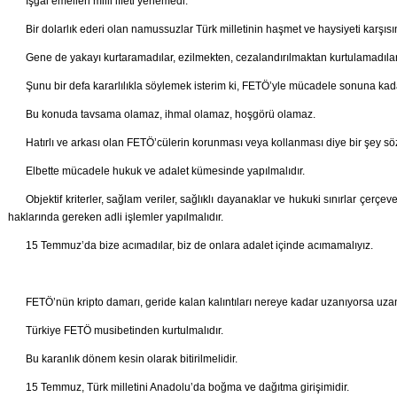
İşgal emelleri milli iffeti yenemedi.
Bir dolarlık ederi olan namussuzlar Türk milletinin haşmet ve haysiyeti karşıs
Gene de yakayı kurtaramadılar, ezilmekten, cezalandırılmaktan kurtulamadılar
Şunu bir defa kararlılıkla söylemek isterim ki, FETÖ’yle mücadele sonuna kada
Bu konuda tavsama olamaz, ihmal olamaz, hoşgörü olamaz.
Hatırlı ve arkası olan FETÖ’cülerin korunması veya kollanması diye bir şey s
Elbette mücadele hukuk ve adalet kümesinde yapılmalıdır.
Objektif kriterler, sağlam veriler, sağlıklı dayanaklar ve hukuki sınırlar çerç
haklarında gereken adli işlemler yapılmalıdır.
15 Temmuz’da bize acımadılar, biz de onlara adalet içinde acımamalıyız.
FETÖ’nün kripto damarı, geride kalan kalıntıları nereye kadar uzanıyorsa uzansı
Türkiye FETÖ musibetinden kurtulmalıdır.
Bu karanlık dönem kesin olarak bitirilmelidir.
15 Temmuz, Türk milletini Anadolu’da boğma ve dağıtma girişimidir.