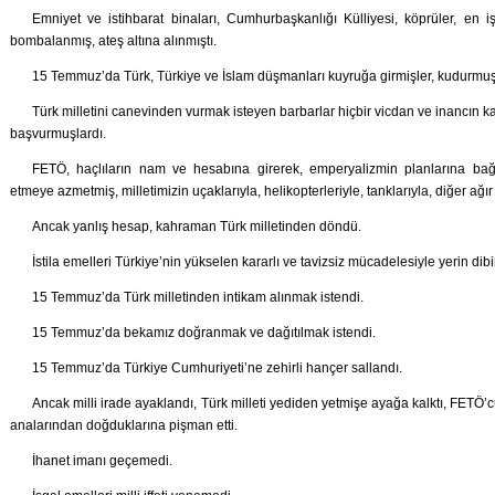
Emniyet ve istihbarat binaları, Cumhurbaşkanlığı Külliyesi, köprüler, en iş
bombalanmış, ateş altına alınmıştı.
15 Temmuz’da Türk, Türkiye ve İslam düşmanları kuyruğa girmişler, kudurmuş 
Türk milletini canevinden vurmak isteyen barbarlar hiçbir vicdan ve inancın
başvurmuşlardı.
FETÖ, haçlıların nam ve hesabına girerek, emperyalizmin planlarına bağlı
etmeye azmetmiş, milletimizin uçaklarıyla, helikopterleriyle, tanklarıyla, diğer ağır 
Ancak yanlış hesap, kahraman Türk milletinden döndü.
İstila emelleri Türkiye’nin yükselen kararlı ve tavizsiz mücadelesiyle yerin di
15 Temmuz’da Türk milletinden intikam alınmak istendi.
15 Temmuz’da bekamız doğranmak ve dağıtılmak istendi.
15 Temmuz’da Türkiye Cumhuriyeti’ne zehirli hançer sallandı.
Ancak milli irade ayaklandı, Türk milleti yediden yetmişe ayağa kalktı, FETÖ’cü
analarından doğduklarına pişman etti.
İhanet imanı geçemedi.