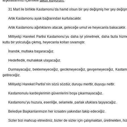
teşkilatlarımızı içtenlikle
takdir ediyorum.
31 Mart ile birlikte Kastamonu’da hamd olsun bir şey değişmiş her şey değişmi
Artık Kastamonu ayak bağlarından kurtulacaktır.
Artık Kastamonu ağırlıklarını atacak, geleceğe umut ve heyecanla bakacaktır.
Milliyetçi Hareket Partisi Kastamonu’yu daha iyi yönetmek, daha fazla hiz
kutlu bir yolculuğa çıkmış, heyecanla kolları sıvamıştır.
İnandık, mutlaka başaracağız.
Hedefledik, muhakkak ulaşacağız.
Durmayacağız, beklemeyeceğiz, gecikmeyeceğiz, gevşemeyeceğiz, Kastamonu
getireceğiz.
Milliyetçi Hareket Partisi’nin sözü sözdür, duruşu merttir, duyuşu nettir.
Kastamonulu kardeşlerimin güvenlerini boşa çıkarmayacağız.
Kastamonu’yu huzura, esenliğe, selamete, parlak ufuklara taşıyacağız.
Belediye Başkanlarımızın her icraatını yakından takip edeceğiz.
Sizler bizi mahcup etmediniz, bizler de sizler için çalışmaktan, üretmekten,