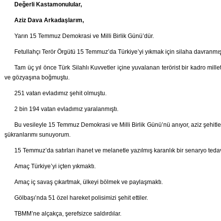
Değerli Kastamonulular,
Aziz Dava Arkadaşlarım,
Yarın 15 Temmuz Demokrasi ve Milli Birlik Günü’dür.
Fetullahçı Terör Örgütü 15 Temmuz’da Türkiye’yi yıkmak için silaha davranmış
Tam üç yıl önce Türk Silahlı Kuvvetler içine yuvalanan terörist bir kadro mill
ve gözyaşına boğmuştu.
251 vatan evladımız şehit olmuştu.
2 bin 194 vatan evladımız yaralanmıştı.
Bu vesileyle 15 Temmuz Demokrasi ve Milli Birlik Günü’nü anıyor, aziz şehitler
şükranlarımı sunuyorum.
15 Temmuz’da satırları ihanet ve melanetle yazılmış karanlık bir senaryo ted
Amaç Türkiye’yi içten yıkmaktı.
Amaç iç savaş çıkartmak, ülkeyi bölmek ve paylaşmaktı.
Gölbaşı’nda 51 özel hareket polisimizi şehit ettiler.
TBMM’ne alçakça, şerefsizce saldırdılar.