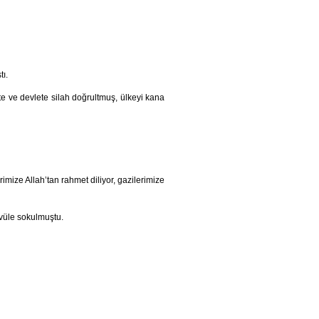
tı.
ete ve devlete silah doğrultmuş, ülkeyi kana
imize Allah’tan rahmet diliyor, gazilerimize
avüle sokulmuştu.