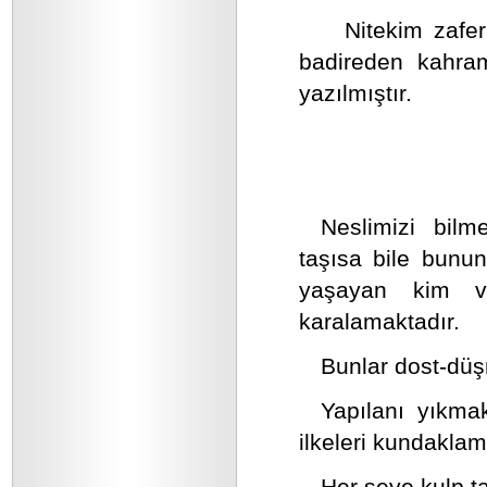
Nitekim zafer
badireden kahram
yazılmıştır.
Neslimizi bilm
taşısa bile bunu
yaşayan kim va
karalamaktadır.
Bunlar dost-düş
Yapılanı yıkmak
ilkeleri kundaklam
Her şeye kulp ta