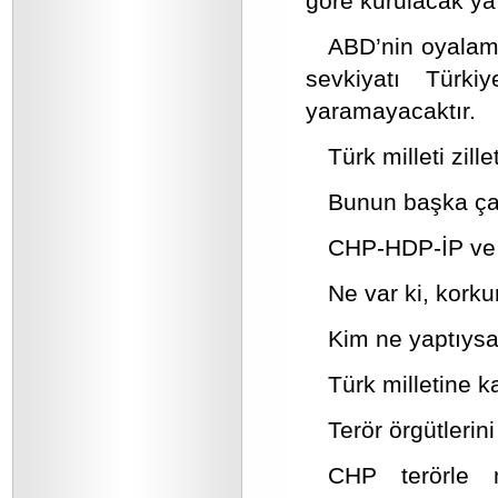
göre kurulacak ya 
ABD’nin oyalama 
sevkiyatı Türki
yaramayacaktır.
Türk milleti zill
Bunun başka çar
CHP-HDP-İP ve di
Ne var ki, kork
Kim ne yaptıysa
Türk milletine k
Terör örgütlerin
CHP terörle m