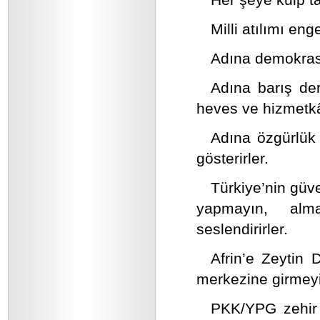
Milli atılımı eng
Adına demokrasi
Adına barış der
heves ve hizmetkâr
Adına özgürlük 
gösterirler.
Türkiye’nin güv
yapmayın, alma
seslendirirler.
Afrin’e Zeytin 
merkezine girmeyi
PKK/YPG zehir 