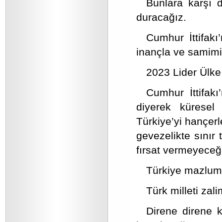
Bunlara karşı 
duracağız.
Cumhur İttifak
inançla ve samimi
2023 Lider Ülke
Cumhur İttifak
diyerek küresel
Türkiye’yi hançe
gevezelikte sınır 
fırsat vermeyeceğ
Türkiye mazlumla
Türk milleti zal
Direne direne 