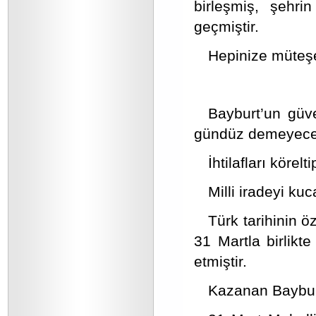
birleşmiş, şehrin
geçmiştir.
Hepinize müteşe
Bayburt’un güv
gündüz demeyeceği
İhtilafları körel
Milli iradeyi kuc
Türk tarihinin ö
31 Martla birlikt
etmiştir.
Kazanan Bayburt’t