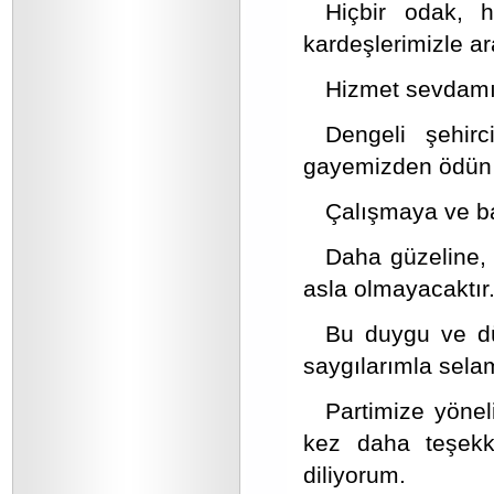
Hiçbir odak, 
kardeşlerimizle a
Hizmet sevdamı
Dengeli şehir
gayemizden ödün 
Çalışmaya ve b
Daha güzeline,
asla olmayacaktır
Bu duygu ve dü
saygılarımla sela
Partimize yönel
kez daha teşekkü
diliyorum.