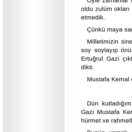
Öyle zamanlar g
oldu zulüm okları
etmedik.
Çünkü maya sağla
Milletimizin si
soy soylayıp önüm
Ertuğrul Gazi çık
dikti.
Mustafa Kemal ç
Dün kutladığım
Gazi Mustafa Kema
hürmet ve rahmet