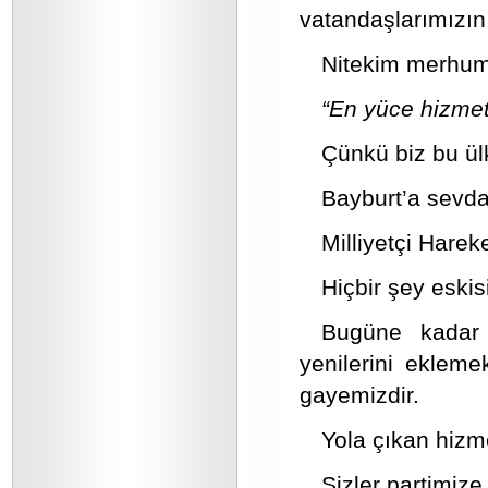
vatandaşlarımızın
Nitekim merhum 
“En yüce hizmet
Çünkü biz bu ülk
Bayburt’a sevdam
Milliyetçi Harek
Hiçbir şey eskis
Bugüne kadar 
yenilerini eklem
gayemizdir.
Yola çıkan hizm
Sizler partimize