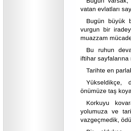
Bugün varsak, 
vatan evlatları sa
Bugün büyük bi
vurgun bir irade
muazzam mücadel
Bu ruhun devam
iftihar sayfaları
Tarihte en parl
Yükseldikçe, d
önümüze taş koya
Korkuyu kovar
yolumuza ve tar
vazgeçmedik, ödü