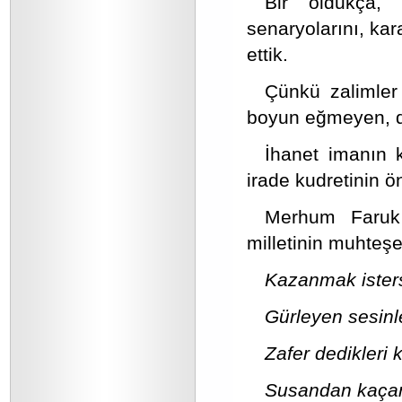
Bir oldukça, 
senaryolarını, ka
ettik.
Çünkü zalimler
boyun eğmeyen, dik
İhanet imanın k
irade kudretinin
Merhum Faruk
milletinin muhteş
Kazanmak isters
Gürleyen sesinle
Zafer dedikleri
Susandan kaçar