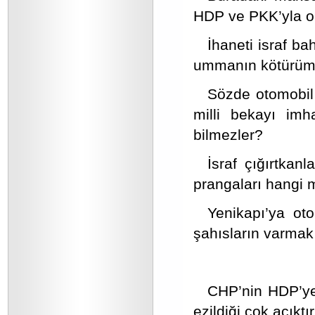
HDP ve PKK’yla or
İhaneti israf ba
ummanın kötürüm 
Sözde otomobil i
milli bekayı imh
bilmezler?
İsraf çığırtkan
prangaları hangi 
Yenikapı’ya oto
şahısların varmak 
CHP’nin HDP’ye 
ezildiği çok açıktır