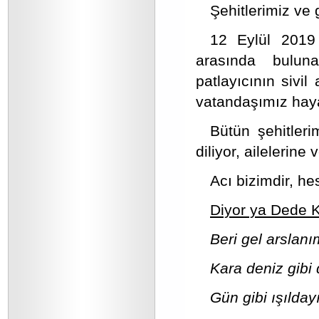
Şehitlerimiz ve 
12 Eylül 2019 
arasında bulun
patlayıcının sivi
vatandaşımız haya
Bütün şehitleri
diliyor, ailelerine
Acı bizimdir, he
Diyor ya Dede K
Beri gel arslanı
Kara deniz gibi 
Gün gibi ışılday