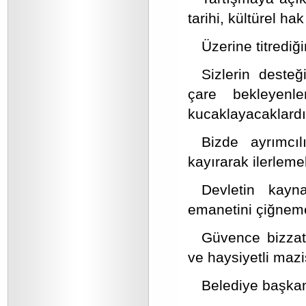
tarihi, kültürel hak
Üzerine titrediğ
Sizlerin deste
çare bekleyenle
kucaklayacaklardı
Bizde ayrımcı
kayırarak ilerleme
Devletin kayna
emanetini çiğneme
Güvence bizzat 
ve haysiyetli mazis
Belediye başkanl