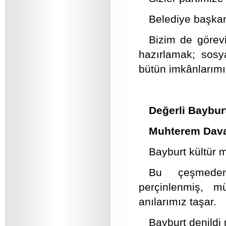
Belediye başkan
Bizim de görev
hazırlamak; sosy
bütün imkânlarımı
Değerli Baybur
Muhterem Dava
Bayburt kültür 
Bu çeşmeden 
perçinlenmiş, m
anılarımız taşar.
Bayburt denildi 