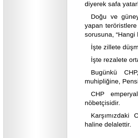
diyerek safa yatarl
Doğu ve güneyd
yapan teröristler
sorusuna, “Hangi 
İşte zillete düş
İşte rezalete or
Bugünkü CHP, 
muhipliğine, Pens
CHP emperyali
nöbetçisidir.
Karşımızdaki C
haline delalettir.