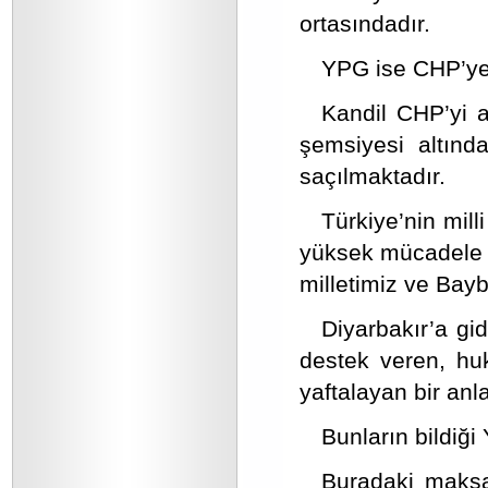
ortasındadır.
YPG ise CHP’ye 
Kandil CHP’yi a
şemsiyesi altında
saçılmaktadır.
Türkiye’nin mil
yüksek mücadele s
milletimiz ve Bayb
Diyarbakır’a gi
destek veren, huk
yaftalayan bir anl
Bunların bildiği
Buradaki maksa