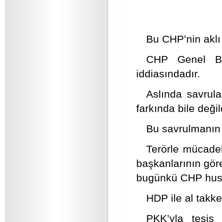
Bu CHP’nin aklı ki
CHP Genel B
iddiasındadır.
Aslında savrula
farkında bile değil
Bu savrulmanın 
Terörle mücadel
başkanlarının gör
bugünkü CHP husu
HDP ile al takke
PKK’yla tesis 