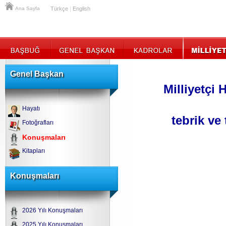
|
Ana Sayfa
Türkçe
English
Genel Başkan
Milliyetçi
Hayatı
tebrik ve
Fotoğrafları
Konuşmaları
Kitapları
Konuşmaları
2026 Yılı Konuşmaları
2025 Yılı Konuşmaları