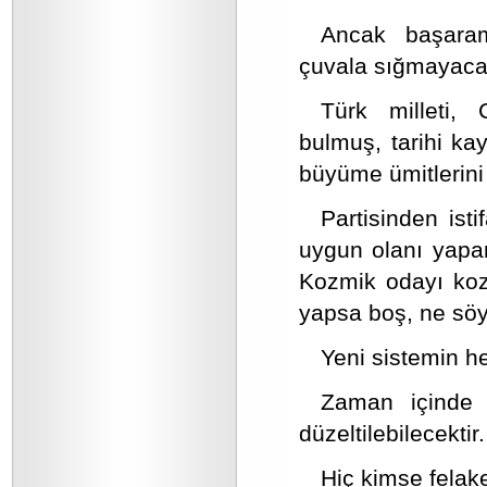
Ancak başarama
çuvala sığmayacak
Türk milleti,
bulmuş, tarihi ka
büyüme ümitlerini
Partisinden ist
uygun olanı yapan
Kozmik odayı koz
yapsa boş, ne söy
Yeni sistemin he
Zaman içinde a
düzeltilebilecektir.
Hiç kimse felake