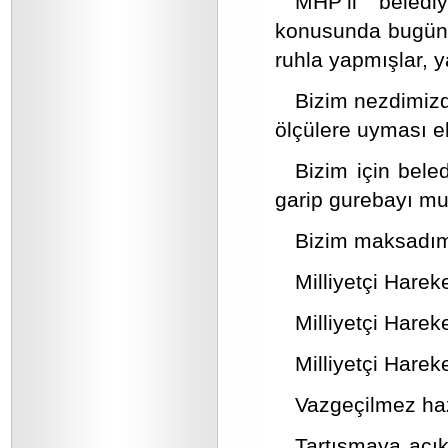
MHP’li beledi
konusunda bugüne
ruhla yapmışlar, 
Bizim nezdimizd
ölçülere uyması e
Bizim için bel
garip gurebayı mu
Bizim maksadımız
Milliyetçi Hareke
Milliyetçi Hareke
Milliyetçi Harek
Vazgeçilmez haz
Tartışmaya açık