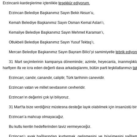
Erzincanlı kardeşlerime içtenlikle
teşekkür ediyorum.
Erzincan Belediye Başkanımız Sayın Bekir Aksun’u,
Kemah Belediye Başkanımız Sayın Osman Kemal Aslan’ı,
Kemaliye Belediye Başkanımız Sayın Mehmet Karaman’ı,
Otlukbeli Belediye Başkanımız Sayın Yusuf Tektaş’ı,
Mercan Belediye Başkanımız Sayın Bayram Bilici’yi samimiyetle
tebrik ediyo
31 Mart seçimlerinin kampanya döneminde; azimle, heyecanla, inanmışlıkla ç
harfiyen ifa ve icra eden değerli dava arkadaşlarımı, bütün parti teşkilatlarımızı
ta
Erzincan; candır, canandır, caliptir, Türk tarihinin canevidir.
Erzincan vatan ve millet sevdasının cevheridir.
Erzincan’ın değerini çok iyi biliyoruz.
31 Mart’ta bize verdiğiniz müstesna desteğe layık olabilmek için insanüstü bir
Erzincan’a mahcup olmayacağız.
Bu kutlu kentin hedeflerinden taviz vermeyeceğiz.
Erzincan’ı ayak bağlarından kurtarmak, gelişmesini ve büyümesini sağlama