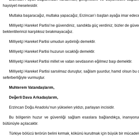
haysiyet meselesidir.
Mutlaka başaracağız, mutlaka yapacağız, Erzincan’ı baştan ayağa imar edece
Milliyetçi Hareket Partisi’ne güvendiniz, sandıkta güç verdiniz; bizler de güve
beklentilerinizi karşılıksız bırakmayacağız.
Milliyetçi Hareket Partisi umudun aydınlığı demektir.
Milliyetçi Hareket Partisi huzurun sıcaklığı demektir.
Milliyetçi Hareket Partisi millet ve vatan sevdasının eğilmez başı demektir.
Milliyetçi Hareket Partisi sarsılmaz duruştur, sağlam şuurdur, hamd olsun bu
seferberliğiyle vurmuştur.
Muhterem Vatandaşlarım,
Değerli Dava Arkadaşlarım,
Erzincan Doğu Anadolu’nun yükselen yıldızı, parlayan incisidir.
Bu bölgenin huzur ve güvenliği sağlam esaslara bağlandıkça, inanıyorum
bütünüyle açılacaktır.
Türkiye bölücü terörün belini kırmak, kökünü kurutmak için büyük bir mücadele