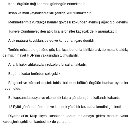
Kanlı örgütün dağ kadrosu günbegün erimektedir.
İnsan ve mali kaynakları etkili şekilde kurutulmaktadır.
Mehmetlerimiz vurdukça hainler gövdesi kökünden ayrılmış ağaç gibi devrilme
Türkiye Cumhuriyeti ileri atıldıkça teröristler kaçacak delik aramaktadır.
Artık mağara kovukları, belediye koridorları çare değildir.
Terörle mücadele gücüne güç kattıkça, bununla birlikte tavizsiz mesafe aldık
gelmiş, nihayet HDP’nin yakasından tutmuşlardır.
Analık hakkı ahlaksızları zelzele gibi sallamaktadır.
Bugüne kadar terörden çok çektik.
Bölgesel ve küresel destek lobisi bulunan bölücü örgütün hunhar eylemleri,
neden oldu.
Bu kapsamda sosyal ve ekonomik fatura günden güne katlandı, kabardı.
12 Eylül günü terörün hain ve karanlık yüzü bir kez daha kendini gösterdi.
Diyarbakır’ın Kulp ilçesi kırsalında, odun toplamaya giden masum vatan
kardeşimiz şehit, on kardeşimiz de yaralandı.