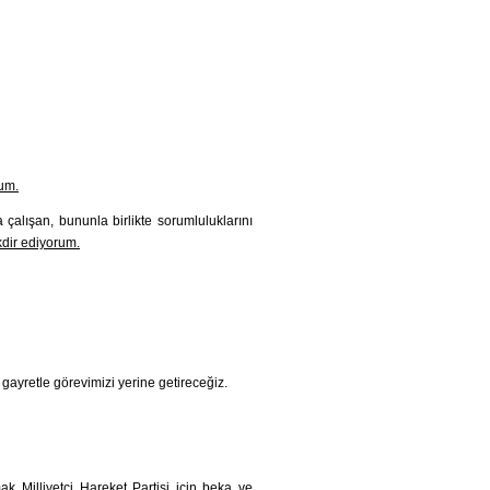
rum.
alışan, bununla birlikte sorumluluklarını
kdir ediyorum.
 gayretle görevimizi yerine getireceğiz.
k Milliyetçi Hareket Partisi için beka ve