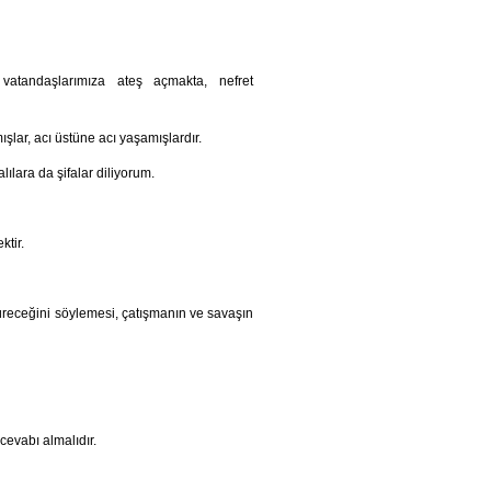
l vatandaşlarımıza ateş açmakta, nefret
şlar, acı üstüne acı yaşamışlardır.
ılara da şifalar diliyorum.
tir.
süreceğini söylemesi, çatışmanın ve savaşın
cevabı almalıdır.