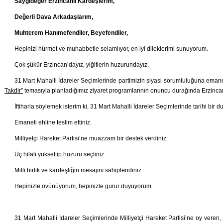
Saygıdeğer Erzincanlı Kardeşlerim,
Değerli Dava Arkadaşlarım,
Muhterem Hanımefendiler, Beyefendiler,
Hepinizi hürmet ve muhabbetle selamlıyor, en iyi dileklerimi sunuyorum.
Çok şükür Erzincan’dayız, yiğitlerin huzurundayız.
31 Mart Mahalli İdareler Seçimlerinde partimizin siyasi sorumluluğuna emane
Takdir”
temasıyla planladığımız ziyaret programlarının onuncu durağında Erzinca
İftiharla söylemek isterim ki, 31 Mart Mahalli İdareler Seçimlerinde tarihi bir d
Emaneti ehline teslim ettiniz.
Milliyetçi Hareket Partisi’ne muazzam bir destek verdiniz.
Üç hilali yükseltip huzuru seçtiniz.
Milli birlik ve kardeşliğin mesajını sahiplendiniz.
Hepinizle övünüyorum, hepinizle gurur duyuyorum.
31 Mart Mahalli İdareler Seçimlerinde Milliyetçi Hareket Partisi’ne oy veren