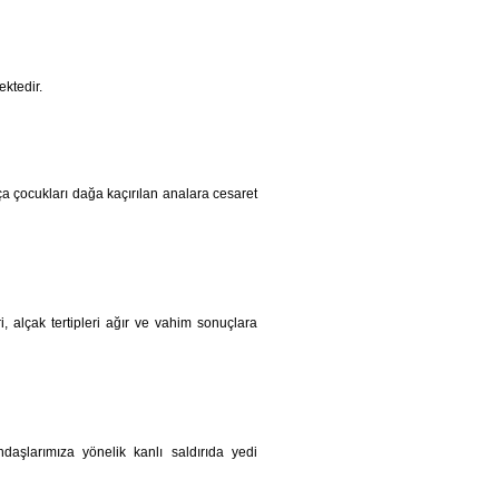
ktedir.
ça çocukları dağa kaçırılan analara cesaret
 alçak tertipleri ağır ve vahim sonuçlara
daşlarımıza yönelik kanlı saldırıda yedi