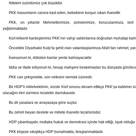
Nitekim üzüntümüz çok büyüktür.
PKK masumların canına kast eden, bebeklere kurşun sıkan ihanettir.
PKK, on yıllardır Mehmetlerimize, polislerimize, korucularımıza, sivi
yağdırmaktadır.
Kürt kökenli kardeşlerimiz PKK’nın vahşi saldırılarına doğrudan muhatap kalmı
Öncelikle Diyarbakır Kulp’ta şehit olan vatandaşlarımıza Allah’tan rahmet, yaral
İnanıyorum ki, dökülen kanlar yerde kalmayacaktır.
İddia ve ifade ediyorum ki, hesap mahşere bırakılmadan bu dünyada görülecek
PKK can çekişmekte, son nefesini vermek üzeredir.
Bir HDP’li milletvekilinin, sözde Kürt sorunu devam ettikçe PKK’ya katılımın 
olacağını ileri sürmesi rezaletin daniskasıdır.
Bu dil yasalara ve anayasaya göre suçtur.
Bu zehirli beyan devlete ve millete ihanetin tezahürüdür.
HDP çıbanbaşıdır, mutlaka hukuk ve demokrasi içinde hak ettiği, layık olduğu 
PKK köşeye sıkıştıkça HDP bunalmakta, telaşlanmaktadır.