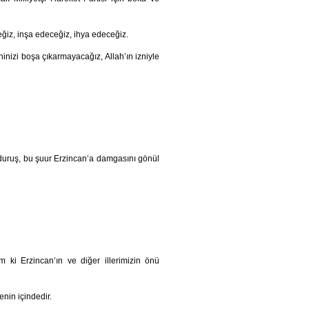
ğiz, inşa edeceğiz, ihya edeceğiz.
ninizi boşa çıkarmayacağız, Allah’ın izniyle
 duruş, bu şuur Erzincan’a damgasını gönül
 ki Erzincan’ın ve diğer illerimizin önü
nin içindedir.