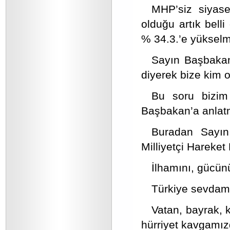
MHP’siz siyase
olduğu artık belli 
% 34.3.’e yükselmi
Sayın Başbaka
diyerek bize kim
Bu soru bizim
Başbakan’a anlat
Buradan Sayın
Milliyetçi Hareket 
İlhamını, gücünü
Türkiye sevdamız
Vatan, bayrak, 
hürriyet kavgamızd