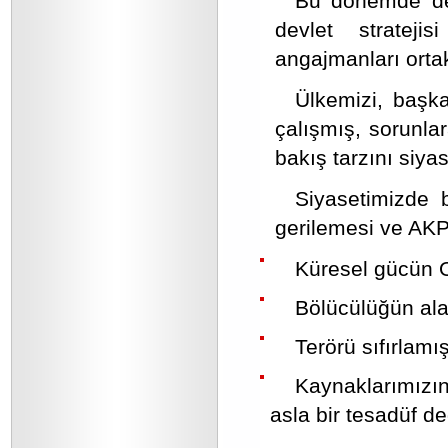
Bu dönemde devl
devlet strateji
angajmanları ortak
Ülkemizi, başk
çalışmış, sorunla
bakış tarzını siya
Siyasetimizde 
gerilemesi ve AKP’
Küresel gücün 
Bölücülüğün ala
Terörü sıfırlam
Kaynaklarımızı
asla bir tesadüf değ