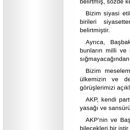
belirtmiş, sözde k
Bizim siyasi e
birileri siyaset
belirtmiştir.
Ayrıca, Başba
bunların milli v
sığmayacağından
Bizim meselemi
ülkemizin ve de
görüşlerimizi açık
AKP, kendi par
yasağı ve sansür
AKP’nin ve Başb
bilecekleri bir işt