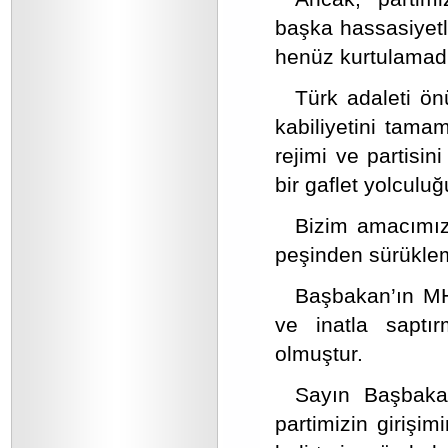
başka hassasiyetl
henüz kurtulamadı
Türk adaleti ö
kabiliyetini tam
rejimi ve partisin
bir gaflet yolculuğ
Bizim amacımız,
peşinden sürüklem
Başbakan’ın MHP
ve inatla saptırm
olmuştur.
Sayın Başbaka
partimizin girişim