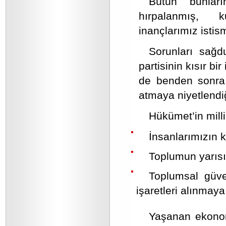
Bütün bunları
hırpalanmış, kur
inançlarımız istis
Sorunları sağd
partisinin kısır bi
de benden sonra t
atmaya niyetlendiğ
Hükümet’in mill
İnsanlarımızın kar
Toplumun yarısı
Toplumsal güve
işaretleri alınmaya
Yaşanan ekonomik