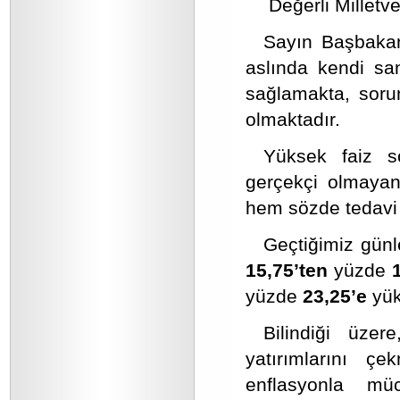
Değerli Milletve
Sayın Başbakan’ı
aslında kendi san
sağlamakta, soru
olmaktadır.
Yüksek faiz 
gerçekçi olmayan
hem sözde tedavi 
Geçtiğimiz gün
15,75’ten
yüzde
yüzde
23,25’e
yük
Bilindiği üzer
yatırımlarını 
enflasyonla mü