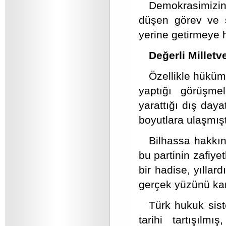
Demokrasimizin 
düşen görev ve s
yerine getirmeye h
Değerli Milletve
Özellikle hüküm
yaptığı görüşme
yarattığı dış daya
boyutlara ulaşmışt
Bilhassa hakkın
bu partinin zafiye
bir hadise, yıllar
gerçek yüzünü ka
Türk hukuk sist
tarihi tartışılm