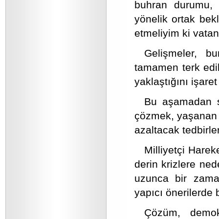
buhran durumu, m
yönelik ortak bek
etmeliyim ki vatan
Gelişmeler, b
tamamen terk edil
yaklaştığını işaret
Bu aşamadan s
çözmek, yaşanan b
azaltacak tedbirle
Milliyetçi Harek
derin krizlere ne
uzunca bir zaman
yapıcı önerilerde
Çözüm, demokr