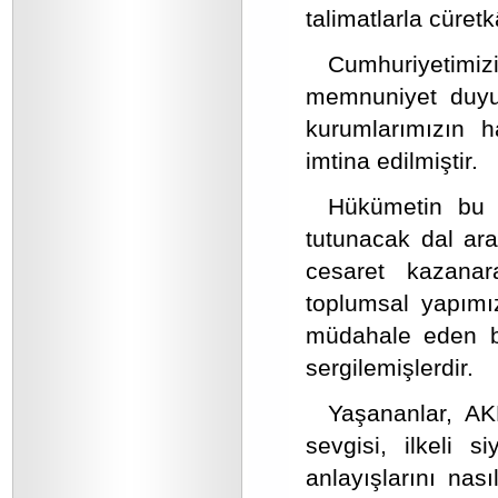
talimatlarla cüretk
Cumhuriyetimizi
memnuniyet duyul
kurumlarımızın h
imtina edilmiştir.
Hükümetin bu a
tutunacak dal ara
cesaret kazanar
toplumsal yapımı
müdahale eden ba
sergilemişlerdir.
Yaşananlar, AKP
sevgisi, ilkeli 
anlayışlarını nas