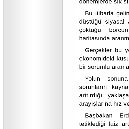
dönemlerde sık sı
Bu itibarla gel
düştüğü siyasal 
çöktüğü, borcu
haritasında aranma
Gerçekler bu yö
ekonomideki kusur
bir sorumlu aram
Yolun sonuna
sorunların kayna
arttırdığı, yakla
arayışlarına hız v
Başbakan Erdo
tetiklediği faiz ar