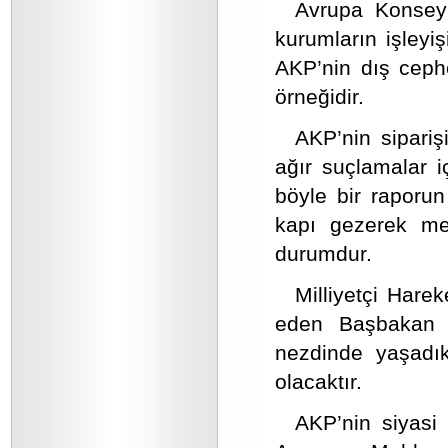
Avrupa Konseyi
kurumların işleyiş
AKP’nin dış ceph
örneğidir.
AKP’nin sipariş
ağır suçlamalar 
böyle bir raporu
kapı gezerek mer
durumdur.
Milliyetçi Hare
eden Başbakan Erd
nezdinde yaşadık
olacaktır.
AKP’nin siyasi