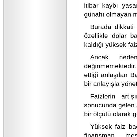
itibar kaybı yaş
günahı olmayan m
Burada dikkati
özellikle dolar 
kaldığı yüksek fai
Ancak nede
değinmemektedir.
ettiği anlaşılan B
bir anlayışla yönet
Faizlerin artı
sonucunda gelen s
bir ölçütü olarak 
Yüksek faiz ba
finansman mes