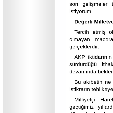
son gelişmeler 
istiyorum.
Değerli Milletve
Tercih etmiş o
olmayan maceral
gerçeklerdir.
AKP iktidarının
sürdürdüğü itha
devamında beklene
Bu akıbetin ne 
istikrarın tehlike
Milliyetçi Har
geçtiğimiz yılla