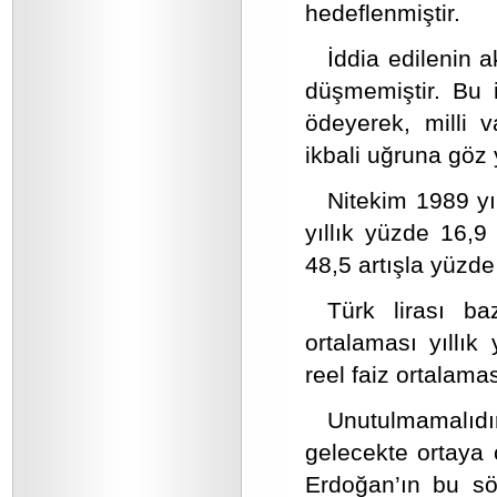
hedeflenmiştir.
İddia edilenin a
düşmemiştir. Bu 
ödeyerek, milli v
ikbali uğruna göz
Nitekim 1989 yı
yıllık yüzde 16,
48,5 artışla yüzde
Türk lirası b
ortalaması yıllı
reel faiz ortalama
Unutulmamalıdı
gelecekte ortaya 
Erdoğan’ın bu sö