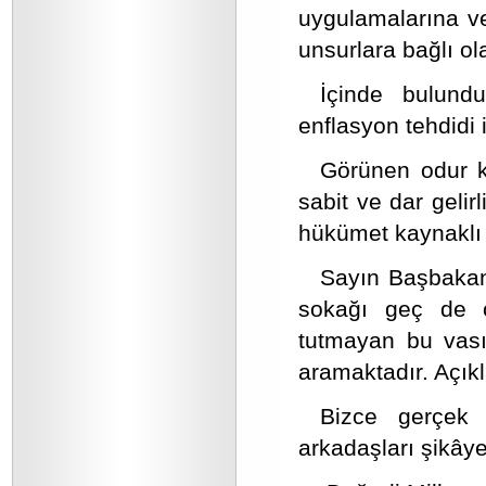
uygulamalarına ve
unsurlara bağlı ola
İçinde bulund
enflasyon tehdidi 
Görünen odur ki
sabit ve dar geli
hükümet kaynaklı b
Sayın Başbakan 
sokağı geç de o
tutmayan bu vası
aramaktadır. Açık
Bizce gerçek 
arkadaşları şikâye