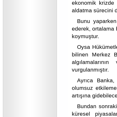
ekonomik krizde 
aldatma sürecini 
Bunu yaparken d
ederek, ortalama 
koymuştur.
Oysa Hükümetle 
bilinen Merkez Ba
algılamalarının
vurgulanmıştır.
Ayrıca Banka, 
olumsuz etkilemes
artışına gidebilece
Bundan sonraki 
küresel piyasala