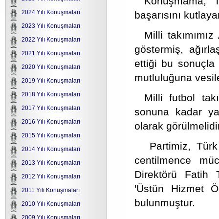
Konuşmama, Tür
2024 Yılı Konuşmaları
başarısını kutlay
2023 Yılı Konuşmaları
Milli takımımız
2022 Yılı Konuşmaları
göstermiş, ağırl
2021 Yılı Konuşmaları
ettiği bu sonuçla
2020 Yılı Konuşmaları
mutluluğuna vesil
2019 Yılı Konuşmaları
2018 Yılı Konuşmaları
Milli futbol ta
2017 Yılı Konuşmaları
sonuna kadar yap
2016 Yılı Konuşmaları
olarak görülmelidir
2015 Yılı Konuşmaları
Partimiz, Türk 
2014 Yılı Konuşmaları
centilmence müc
2013 Yılı Konuşmaları
Direktörü Fatih 
2012 Yılı Konuşmaları
'Üstün Hizmet Ö
2011 Yılı Konuşmaları
bulunmuştur.
2010 Yılı Konuşmaları
2009 Yılı Konuşmaları