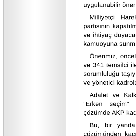
uygulanabilir öner
Milliyetçi Har
partisinin kapatı
ve ihtiyaç duyaca
kamuoyuna sunmu
Önerimiz, önce
ve 341 temsilci il
sorumluluğu taşıy
ve yönetici kadrola
Adalet ve Kalk
“Erken seçim” i
çözümde AKP kadro
Bu, bir yanda 
çözümünden kaçma