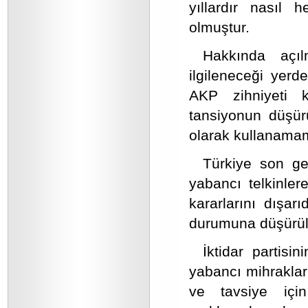
yıllardır nasıl 
olmuştur.
Hakkında açıl
ilgileneceği yer
AKP zihniyeti 
tansiyonun düşür
olarak kullanamam
Türkiye son gel
yabancı telkinle
kararlarını dışar
durumuna düşürül
İktidar partis
yabancı mihrakları
ve tavsiye için