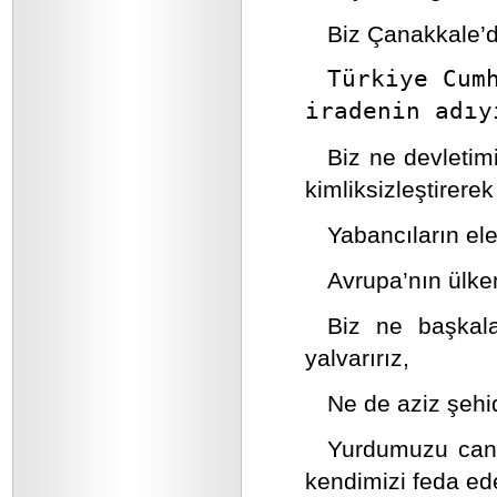
Biz Çanakkale’d
Türkiye Cum
iradenin adıy
Biz ne devletimi
kimliksizleştirerek
Yabancıların ele
Avrupa’nın ülke
Biz ne başkala
yalvarırız,
Ne de aziz şehid
Yurdumuzu canı
kendimizi feda ede