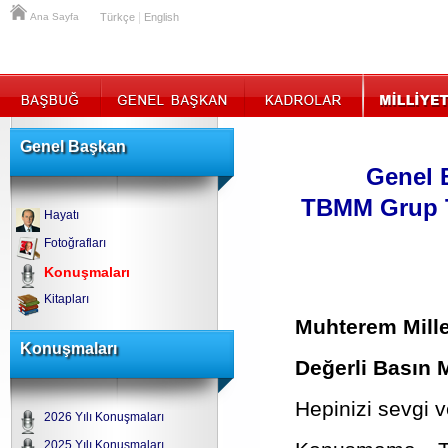
|
Ana Sayfa
Türkçe
English
Genel Başkan
Genel 
TBMM Grup T
Hayatı
Fotoğrafları
Konuşmaları
Kitapları
Muhterem Mille
Konuşmaları
Değerli Basın 
Hepinizi sevgi 
2026 Yılı Konuşmaları
2025 Yılı Konuşmaları