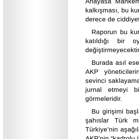
Anayasa Mahkeme
kalkışması, bu kur
derece de ciddiyet
Raporun bu kur
katıldığı bir 
değiştirmeyecektir
Burada asıl ese
AKP yöneticileri
sevinci saklayamam
jurnal etmeyi b
görmeleridir.
Bu girişimi baş
şahıslar Türk mil
Türkiye’nin aşağı
AKP’nin “kadrolu ih