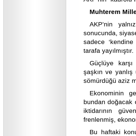
Muhterem Millet
AKP’nin yalnız
sonucunda, siyas
sadece ‘kendine
tarafa yayılmıştır.
Güçlüye karşı
şaşkın ve yanlış 
sömürdüğü aziz mi
Ekonominin gel
bundan doğacak ol
iktidarının güv
frenlenmiş, ekono
Bu haftaki ko