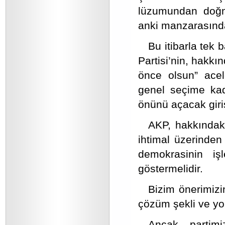
lüzumundan doğma
anki manzarasınd
Bu itibarla tek
Partisi’nin, hakkı
önce olsun” acel
genel seçime kad
önünü açacak giri
AKP, hakkındak
ihtimal üzerinden
demokrasinin iş
göstermelidir.
Bizim önerimizi
çözüm şekli ve y
Ancak, partimi