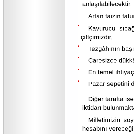
anlaşılabilecektir.
Artan faizin fat
Kavurucu sıca
çiftçimizdir,
Tezgâhının başın
Çaresizce dükkâ
En temel ihtiya
Pazar sepetini 
Diğer tarafta i
iktidarı bulunmakt
Milletimizin so
hesabını vereceği 