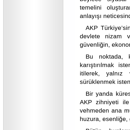
temelini oluştur
anlayışı neticesi
AKP Türkiye’si
devlete nizam v
güvenliğin, ekonom
Bu noktada, k
karıştırılmak ist
itilerek, yaln
sürüklenmek isten
Bir yanda küres
AKP zihniyeti ile
vehmeden ana muh
huzura, esenliğe,