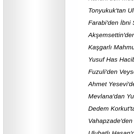
Tonyukuk'tan Ul
Farabi'den İbni 
Akşemsettin'den
Kaşgarlı Mahmut'
Yusuf Has Hacib
Fuzuli'den Veys
Ahmet Yesevi'de
Mevlana'dan Yu
Dedem Korkut't
Vahapzade'den Ş
Ulubatlı Hasan