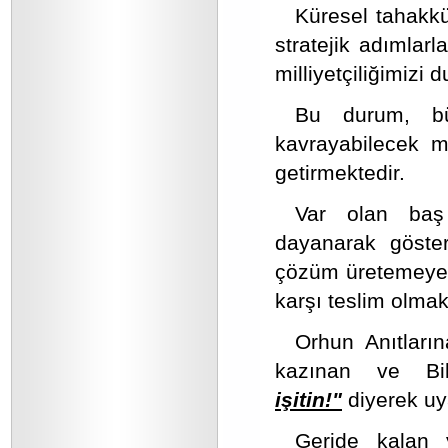
Küresel tahakkü
stratejik adımlarl
milliyetçiliğimizi 
Bu durum, büt
kavrayabilecek m
getirmektedir.
Var olan baş 
dayanarak göster
çözüm üretemeyen m
karşı teslim olma
Orhun Anıtların
kazınan ve Bi
işitin!"
diyerek uy
Geride kalan yı