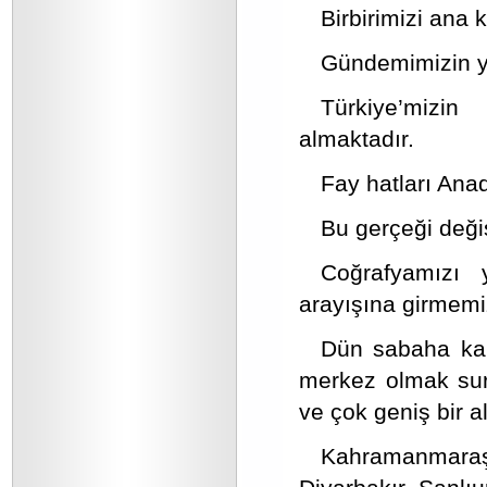
Birbirimizi ana
Gündemimizin y
Türkiye’mizi
almaktadır.
Fay hatları Ana
Bu gerçeği deği
Coğrafyamızı
arayışına girmem
Dün sabaha kar
merkez olmak sur
ve çok geniş bir al
Kahramanmara