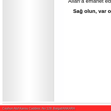
Allah’a emanet ed
Sağ olun, var 
Ceyhun Atuf Kansu Caddesi, No:128, Balgat/ANKARA