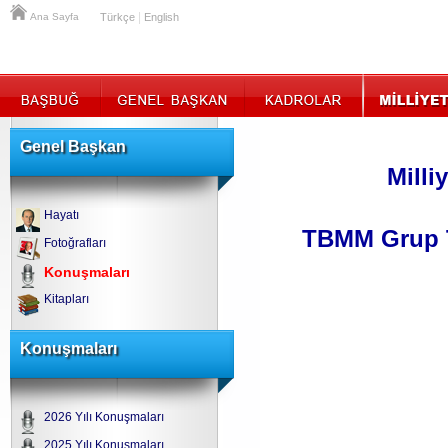
|
Ana Sayfa
Türkçe
English
Genel Başkan
Milli
Hayatı
TBMM Grup T
Fotoğrafları
Konuşmaları
Kitapları
Konuşmaları
2026 Yılı Konuşmaları
2025 Yılı Konuşmaları