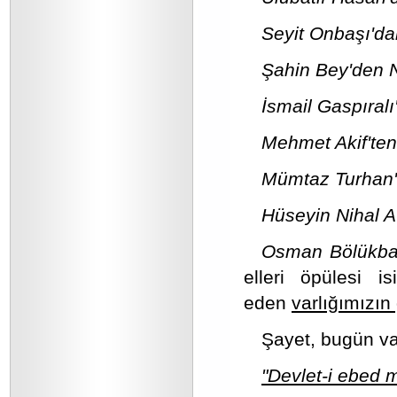
Seyit Onbaşı'd
Şahin Bey'den 
İsmail Gaspıral
Mehmet Akif'ten
Mümtaz Turhan'
Hüseyin Nihal A
Osman Bölükbaş
elleri öpülesi 
eden
varlığımızın 
Şayet, bugün va
"Devlet-i ebed 