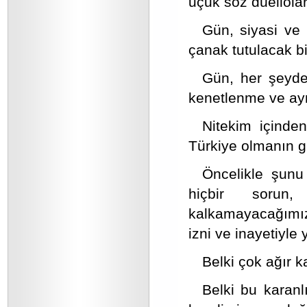
uçuk söz düellolar
Gün, siyasi ve 
çanak tutulacak bi
Gün, her şeyde
kenetlenme ve ayn
Nitekim içinden
Türkiye olmanın gü
Öncelikle şun
hiçbir sorun,
kalkamayacağımız 
izni ve inayetiyle 
Belki çok ağır k
Belki bu karan