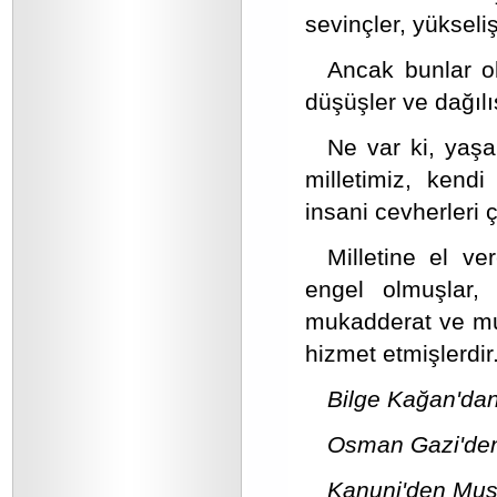
sevinçler, yükseliş
Ancak bunlar ol
düşüşler ve dağılış
Ne var ki, yaşa
milletimiz, kend
insani cevherleri ç
Milletine el ve
engel olmuşlar, 
mukadderat ve mu
hizmet etmişlerdir
Bilge Kağan'dan
Osman Gazi'den
Kanuni'den Mus