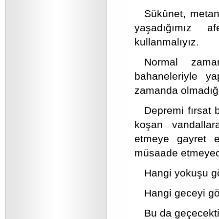
Sükûnet, metane
yaşadığımız af
kullanmalıyız.
Normal zaman
bahaneleriyle ya
zamanda olmadığım
Depremi fırsat 
koşan vandallara
etmeye gayret e
müsaade etmeyec
Hangi yokuşu g
Hangi geceyi g
Bu da geçecektir