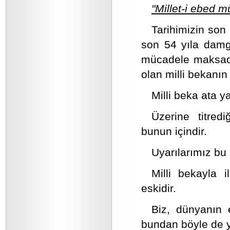
"Millet-i ebed m
Tarihimizin son 
son 54 yıla damga
mücadele maksadı
olan milli bekanı
Milli beka ata y
Üzerine titred
bunun içindir.
Uyarılarımız bu
Milli bekayla i
eskidir.
Biz, dünyanın
bundan böyle de y