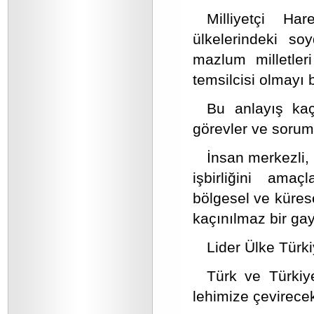
Milliyetçi Ha
ülkelerindeki so
mazlum milletler
temsilcisi olmayı 
Bu anlayış kaç
görevler ve soruml
İnsan merkezli, 
işbirliğini amaç
bölgesel ve küres
kaçınılmaz bir gay
Lider Ülke Türki
Türk ve Türkiye
lehimize çevirecek