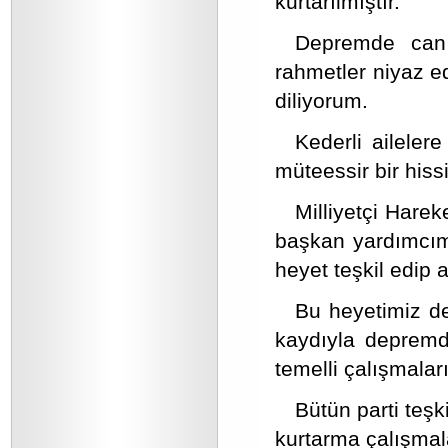
kurtarılmıştır.
Depremde can 
rahmetler niyaz ed
diliyorum.
Kederli ailelere
müteessir bir hissi
Milliyetçi Harek
başkan yardımcımız
heyet teşkil edip 
Bu heyetimiz de
kaydıyla depremde
temelli çalışmaları
Bütün parti teşk
kurtarma çalışmala