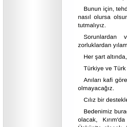
Bunun için, tehd
nasıl olursa olsu
tutmalıyız.
Sorunlardan v
zorluklardan yılam
Her şart altında
Türkiye ve Türk
Anıları kafi gö
olmayacağız.
Cılız bir destek
Bedenimiz burad
olacak, Kırım'd