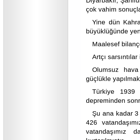
Diyarbakır, Şanlı
çok vahim sonuçla
Yine dün Kahra
büyüklüğünde yeni
Maalesef bilanç
Artçı sarsıntılar
Olumsuz hava 
güçlükle yapılmakt
Türkiye 1939
depreminden sonra 
Şu ana kadar 3 
426 vatandaşımız
vatandaşımız d