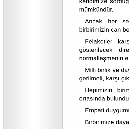
kendimize sorduğ
mümkündür.
Ancak her sef
birbirimizin can b
Felaketler kar
gösterilecek d
normalleşmenin elb
Milli birlik ve
gerilmeli, karşı çık
Hepimizin biri
ortasında bulundu
Empati duygumu
Birbirimize day