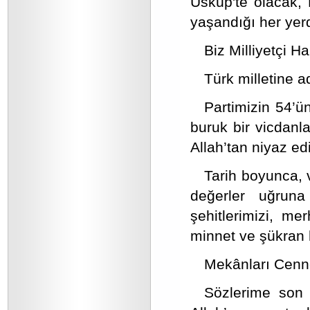
Üsküp'te olacak, 
yaşandığı her yerd
Biz Milliyetçi Ha
Türk milletine 
Partimizin 54’ü
buruk bir vicdanla
Allah’tan niyaz e
Tarih boyunca, 
değerler uğruna
şehitlerimizi, m
minnet ve şükran 
Mekânları Cenne
Sözlerime son v