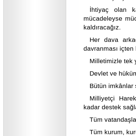
İhtiyaç olan 
mücadeleyse müca
kaldıracağız.
Her dava arka
davranması içten 
Milletimizle te
Devlet ve hükü
Bütün imkânlar s
Milliyetçi Har
kadar destek sağl
Tüm vatandaşlar
Tüm kurum, kuru