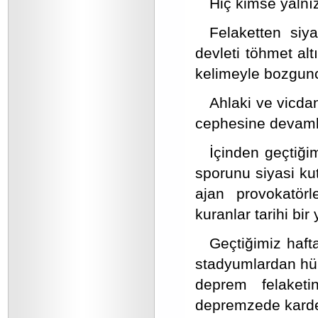
Hiç kimse yalnız
Felaketten siy
devleti töhmet al
kelimeyle bozgunc
Ahlaki ve vicdan
cephesine devamlı 
İçinden geçtiği
sporunu siyasi kut
ajan provokatö
kuranlar tarihi bir
Geçtiğimiz haft
stadyumlardan hükü
deprem felaketi
depremzede kardeş