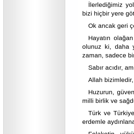
İlerlediğimiz yo
bizi hiçbir yere g
Ok ancak geri çe
Hayatın olağan 
olunuz ki, daha 
zaman, sadece bir
Sabır acıdır, am
Allah bizimledir
Huzurun, güvenli
milli birlik ve sa
Türk ve Türkiye
erdemle aydınlana
Felaketin yük