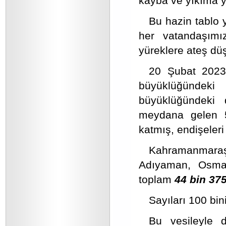
kayba ve yıkıma y
Bu hazin tablo
her vatandaşımı
yüreklere ateş dü
20 Şubat 2023 
büyüklüğündek
büyüklüğündeki 
meydana gelen 5
katmış, endişeleri 
Kahramanmara
Adıyaman, Osmani
toplam
44 bin 37
Sayıları 100 bi
Bu vesileyle 