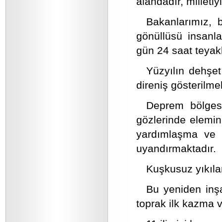
alandadır, milletiyl
Bakanlarımız, b
gönüllüsü insanla
gün 24 saat teyak
Yüzyılın dehşet
direniş gösterilme
Deprem bölgesin
gözlerinde elemin
yardımlaşma ve s
uyandırmaktadır.
Kuşkusuz yıkılan
Bu yeniden inşa
toprak ilk kazma 