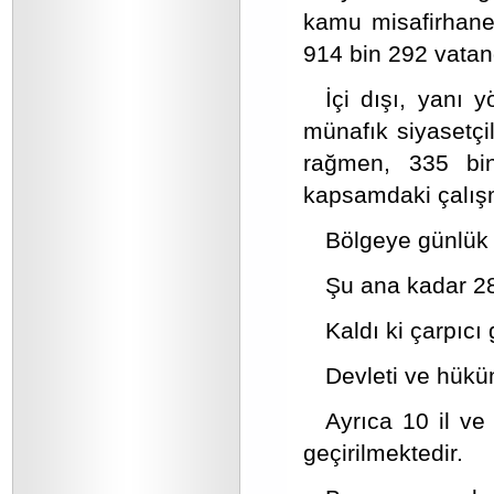
kamu misafirhane 
914 bin 292 vatan
İçi dışı, yanı 
münafık siyasetçil
rağmen, 335 bin
kapsamdaki çalış
Bölgeye günlük 
Şu ana kadar 28
Kaldı ki çarpıcı
Devleti ve hüküme
Ayrıca 10 il ve
geçirilmektedir.