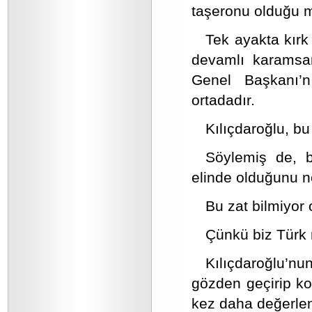
taşeronu olduğu m
Tek ayakta kır
devamlı karamsar
Genel Başkanı’n
ortadadır.
Kılıçdaroğlu, bu
Söylemiş de, b
elinde olduğunu n
Bu zat bilmiyor o
Çünkü biz Türk m
Kılıçdaroğlu’
gözden geçirip kon
kez daha değerlen