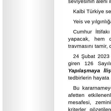
seviyesinin aleni i
Kalbi Türkiye se
Yeis ve yılgınlı
Cumhur İttifakı
yapacak, hem de
travmasını tamir, 
24 Şubat 2023 
giren 126 Sayı
Yapılaşmaya İli
tedbirlerin hayata
Bu kararnameye
afetten etkilenen
mesafesi, zeminin
kriterler gözetil