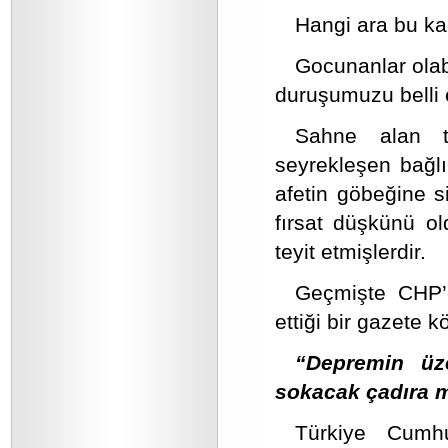
Hangi ara bu ka
Gocunanlar olab
duruşumuzu belli
Sahne alan ta
seyrekleşen bağlılı
afetin göbeğine s
fırsat düşkünü ol
teyit etmişlerdir.
Geçmişte CHP’de
ettiği bir gazete 
“Depremin üze
sokacak çadıra mu
Türkiye Cumhu