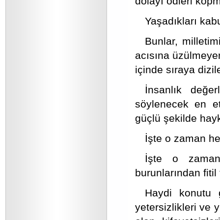
dolayı ödleri kopm
Yaşadıkları kabu
Bunlar, milleti
acısına üzülmeyen,
içinde sıraya dizi
İnsanlık değe
söylenecek en et
güçlü şekilde hayk
İşte o zaman h
İşte o zaman 
burunlarından fitil f
Haydi konutu 
yetersizlikleri ve 