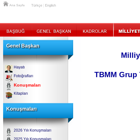
|
Ana Sayfa
Türkçe
English
Genel Başkan
Milli
Hayatı
TBMM Grup T
Fotoğrafları
Konuşmaları
Kitapları
Konuşmaları
2026 Yılı Konuşmaları
2025 Yılı Konuşmaları