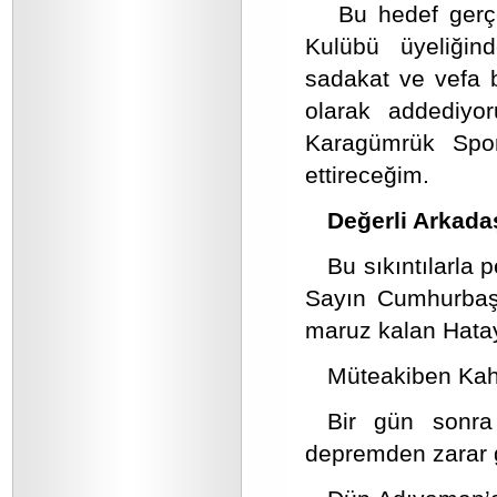
Bu hedef gerç
Kulübü üyeliğind
sadakat ve vefa b
olarak addediyo
Karagümrük Spor
ettireceğim.
Değerli Arkada
Bu sıkıntılarla
Sayın Cumhurbaşka
maruz kalan Hatay’ı
Müteakiben Kah
Bir gün sonr
depremden zarar g