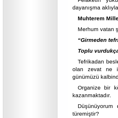
dayanışma aklıyla
Muhterem Millet
Merhum vatan şai
“Girmeden tefr
Toplu vurdukça
Tefrikadan besle
olan zevat ne 
günümüzü kalbinde
Organize bir k
kazanmaktadır.
Düşünüyorum d
türemiştir?