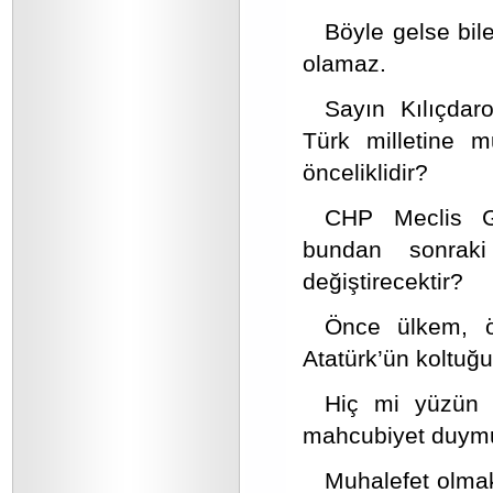
Böyle gelse bil
olamaz.
Sayın Kılıçdar
Türk milletine
önceliklidir?
CHP Meclis G
bundan sonraki
değiştirecektir?
Önce ülkem, ö
Atatürk’ün koltuğ
Hiç mi yüzün 
mahcubiyet duym
Muhalefet olmak