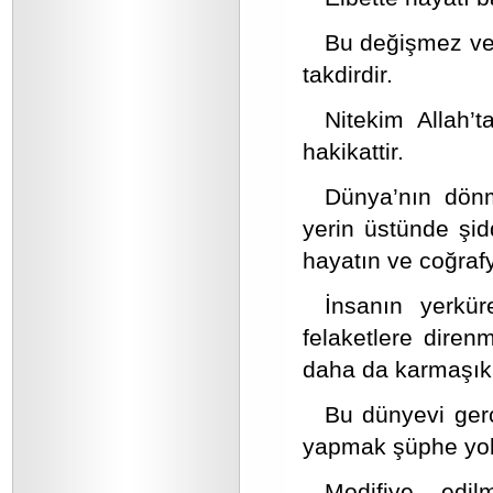
Bu değişmez ve d
takdirdir.
Nitekim Allah’
hakikattir.
Dünya’nın dönm
yerin üstünde şid
hayatın ve coğraf
İnsanın yerkü
felaketlere dire
daha da karmaşık b
Bu dünyevi ger
yapmak şüphe yok 
Modifiye edilm