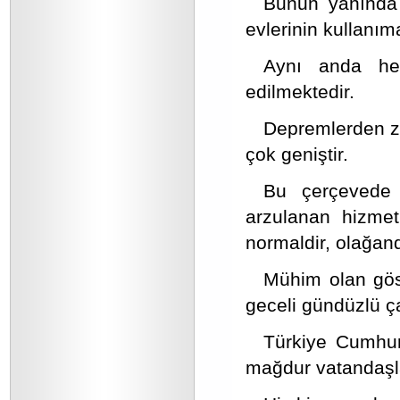
Bunun yanında 
evlerinin kullanım
Aynı anda he
edilmektedir.
Depremlerden za
çok geniştir.
Bu çerçevede 
arzulanan hizmetl
normaldir, olağand
Mühim olan göst
geceli gündüzlü ça
Türkiye Cumhuri
mağdur vatandaşl