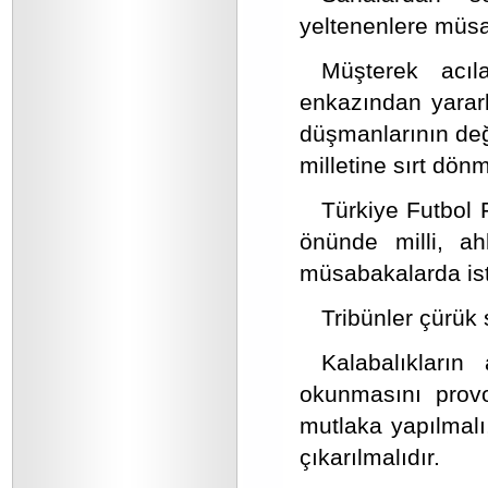
yeltenenlere müsa
Müşterek acıl
enkazından yararl
düşmanlarının değ
milletine sırt dön
Türkiye Futbol F
önünde milli, ah
müsabakalarda isti
Tribünler çürük 
Kalabalıkları
okunmasını provo
mutlaka yapılmalı,
çıkarılmalıdır.