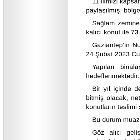
11 ilimizi kapsa
paylaşılmış, bölge
Sağlam zemine v
kalıcı konut ile 73
Gaziantep’in Nur
24 Şubat 2023 Cu
Yapılan binal
hedeflenmektedir.
Bir yıl içinde d
bitmiş olacak, ne
konutların teslimi
Bu durum muazzam
Göz alıcı geli