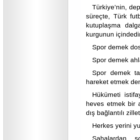
Türkiye’nin, dep
süreçte, Türk fut
kutuplaşma dalga
kurgunun içindedir
Spor demek dost
Spor demek ahla
Spor demek ta
hareket etmek dem
Hükümeti istifa
heves etmek bir a
dış bağlantılı zill
Herkes yerini y
Sahalardan s