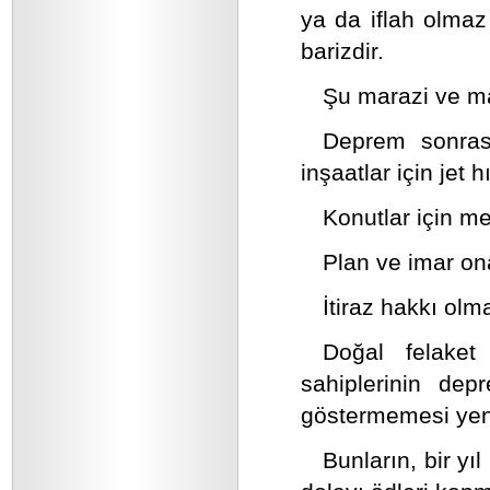
ya da iflah olmaz 
barizdir.
Şu marazi ve mak
Deprem sonrası
inşaatlar için jet
Konutlar için m
Plan ve imar o
İtiraz hakkı olm
Doğal felake
sahiplerinin de
göstermemesi yenili
Bunların, bir yı