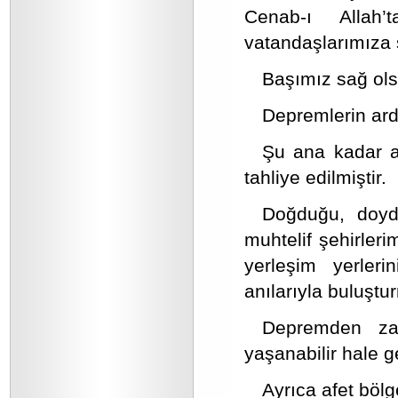
Cenab-ı Allah
vatandaşlarımıza ş
Başımız sağ ol
Depremlerin ard
Şu ana kadar af
tahliye edilmiştir.
Doğduğu, doyd
muhtelif şehirler
yerleşim yerleri
anılarıyla buluşt
Depremden za
yaşanabilir hale 
Ayrıca afet bölg