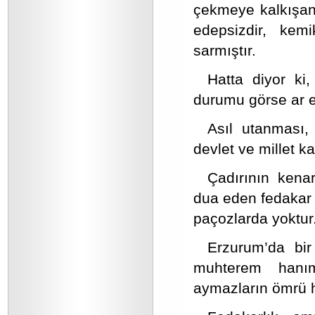
çekmeye kalkışan 
edepsizdir, kemi
sarmıştır.
Hatta diyor ki,
durumu görse ar 
Asıl utanması
devlet ve millet kar
Çadırının kena
dua eden fedakar b
paçozlarda yoktur
Erzurum’da bir
muhterem hanım
aymazların ömrü h