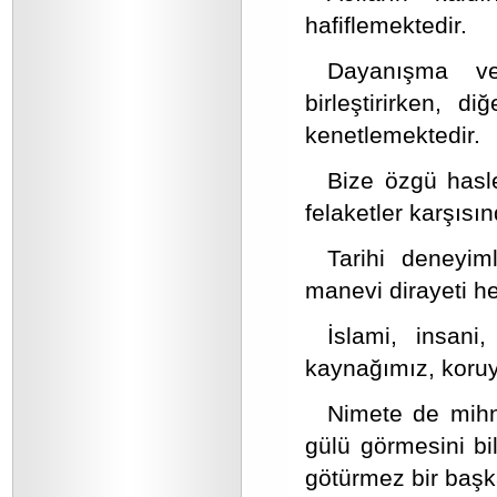
hafiflemektedir.
Dayanışma ve
birleştirirken, d
kenetlemektedir.
Bize özgü hasle
felaketler karşıs
Tarihi deneyiml
manevi dirayeti he
İslami, insani
kaynağımız, koruy
Nimete de mihn
gülü görmesini bi
götürmez bir başka