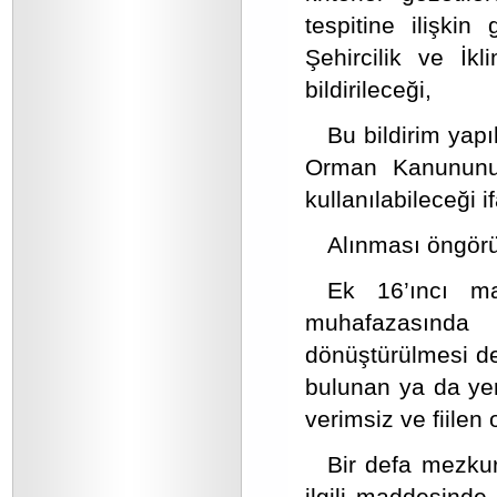
tespitine ilişkin
Şehircilik ve İkl
bildirileceği,
Bu bildirim yapı
Orman Kanununun
kullanılabileceği i
Alınması öngörül
Ek 16’ıncı m
muhafazasında
dönüştürülmesi de
bulunan ya da yer
verimsiz ve fiilen
Bir defa mezk
ilgili maddesinde