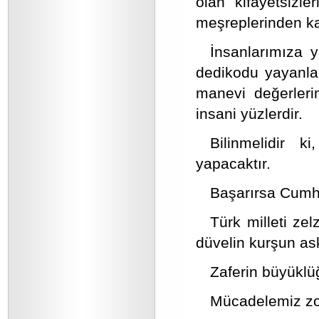
olan kifayetsizl
meşreplerinden k
İnsanlarımıza y
dedikodu yayanlar
manevi değerlerim
insani yüzlerdir.
Bilinmelidir k
yapacaktır.
Başarırsa Cumhur
Türk milleti ze
düvelin kurşun as
Zaferin büyüklü
Mücadelemiz zor