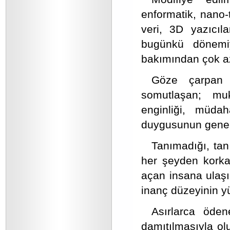
enformatik, nano-t
veri, 3D yazıcıl
bugünkü dönemiy
bakımından çok az
Göze çarpan e
somutlaşan; mu
enginliği, müda
duygusunun genell
Tanımadığı, tan
her şeyden korka
açan insana ulaşıl
inanç düzeyinin y
Asırlarca öden
damıtılmasıyla ol