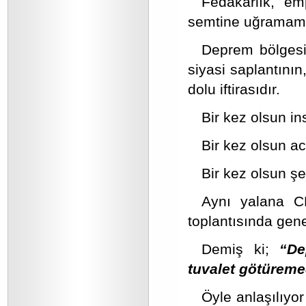
Fedakarlık, emp
semtine uğramamı
Deprem bölgesin
siyasi saplantını
dolu iftirasıdır.
Bir kez olsun i
Bir kez olsun a
Bir kez olsun ş
Aynı yalana C
toplantısında gen
Demiş ki;
“De
tuvalet götüreme
Öyle anlaşılıyor