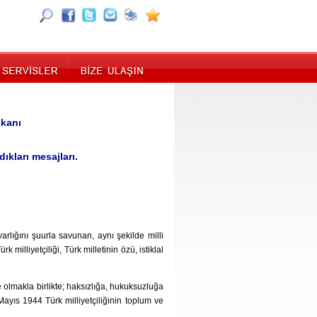
şkanı
ıkları mesajları.
 varlığını şuurla savunan, aynı şekilde milli
rk milliyetçiliği, Türk milletinin özü, istiklal
e olmakla birlikte; haksızlığa, hukuksuzluğa
yıs 1944 Türk milliyetçiliğinin toplum ve