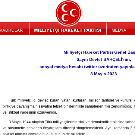
Milliyetçi Hareket Partisi Genel Ba
Sayın Devlet BAHÇELİ’nin,
sosyal medya hesabı twitter üzerinden yayınlad
3 Mayıs 2023
Türk milliyetçiliği devleti kuran, vatanı kurtaran, milletin tarihsel ve kültürel
birlik ve dayanışma hissiyatını felsefi bir derinlikle sahiplenen fikir zenginliğidir. Tü
ve istikbal iradesinin özgüvenidir.
3 Mayıs 1944 olayları Türk milliyetçilerinin sivil ve demokratik tepkisine sahn
ve husumetle beslenen önyargılara direnişi simgelemektedir. Aynı zamanda 3 Ma
siyaset alanına cemre gibi düşüşünün de miladıdır.