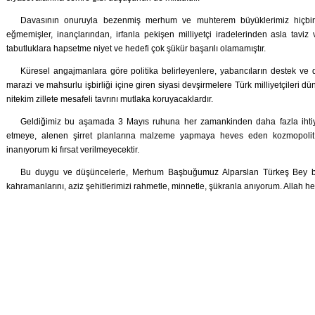
Davasının onuruyla bezenmiş merhum ve muhterem büyüklerimiz hiçbir 
eğmemişler, inançlarından, irfanla pekişen milliyetçi iradelerinden asla taviz 
tabutluklara hapsetme niyet ve hedefi çok şükür başarılı olamamıştır.
Küresel angajmanlara göre politika belirleyenlere, yabancıların destek ve 
marazi ve mahsurlu işbirliği içine giren siyasi devşirmelere Türk milliyetçileri 
nitekim zillete mesafeli tavrını mutlaka koruyacaklardır.
Geldiğimiz bu aşamada 3 Mayıs ruhuna her zamankinden daha fazla ihtiyacım
etmeye, alenen şirret planlarına malzeme yapmaya heves eden kozmopolit, 
inanıyorum ki fırsat verilmeyecektir.
Bu duygu ve düşüncelerle, Merhum Başbuğumuz Alparslan Türkeş Bey b
kahramanlarını, aziz şehitlerimizi rahmetle, minnetle, şükranla anıyorum. Allah h