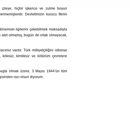
çileye, hiçbir işkence ve zulme boyun
vermemişlerdir. Devletimizin kurucu fikrini
dönemsel ilgilerini çekebilmek maksadıyla
dün alet olmamış, bugün de ortak olmayacak,
ız vardır. Türk milliyetçiliğini istismar
köksüz, kimliksiz ve kötürüm çevrelere
aşta olmak üzere, 3 Mayıs 1944’ün tüm
epsinden razı olsun diyorum.