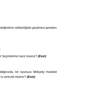
 değerlerin rehberliğiyle geçilmesi gereken
:
l Seçimlerine hazır mısınız?
(Evet)
tığınızda, bir oyunuzu Milliyetçi Hareket
’a verecek misiniz?
(Evet)