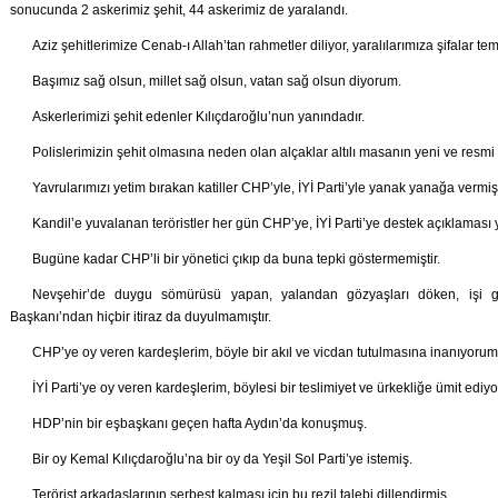
sonucunda 2 askerimiz şehit, 44 askerimiz de yaralandı.
Aziz şehitlerimize Cenab-ı Allah’tan rahmetler diliyor, yaralılarımıza şifalar t
Başımız sağ olsun, millet sağ olsun, vatan sağ olsun diyorum.
Askerlerimizi şehit edenler Kılıçdaroğlu’nun yanındadır.
Polislerimizin şehit olmasına neden olan alçaklar altılı masanın yeni ve resmi y
Yavrularımızı yetim bırakan katiller CHP’yle, İYİ Parti’yle yanak yanağa vermiş
Kandil’e yuvalanan teröristler her gün CHP’ye, İYİ Parti’ye destek açıklaması
Bugüne kadar CHP’li bir yönetici çıkıp da buna tepki göstermemiştir.
Nevşehir’de duygu sömürüsü yapan, yalandan gözyaşları döken, işi gü
Başkanı’ndan hiçbir itiraz da duyulmamıştır.
CHP’ye oy veren kardeşlerim, böyle bir akıl ve vicdan tutulmasına inanıyorum
İYİ Parti’ye oy veren kardeşlerim, böylesi bir teslimiyet ve ürkekliğe ümit ediyo
HDP’nin bir eşbaşkanı geçen hafta Aydın’da konuşmuş.
Bir oy Kemal Kılıçdaroğlu’na bir oy da Yeşil Sol Parti’ye istemiş.
Terörist arkadaşlarının serbest kalması için bu rezil talebi dillendirmiş.