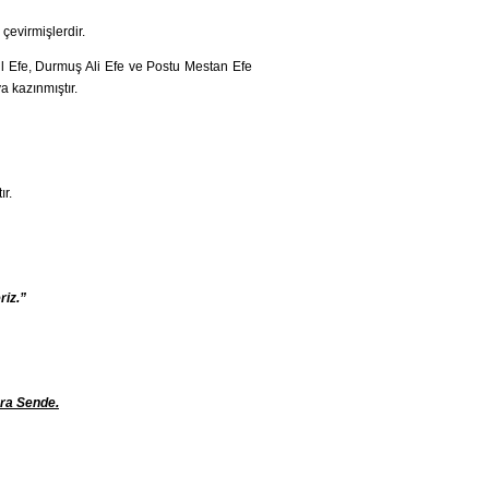
çevirmişlerdir.
l Efe, Durmuş Ali Efe ve Postu Mestan Efe
a kazınmıştır.
ır.
riz.”
ıra Sende.