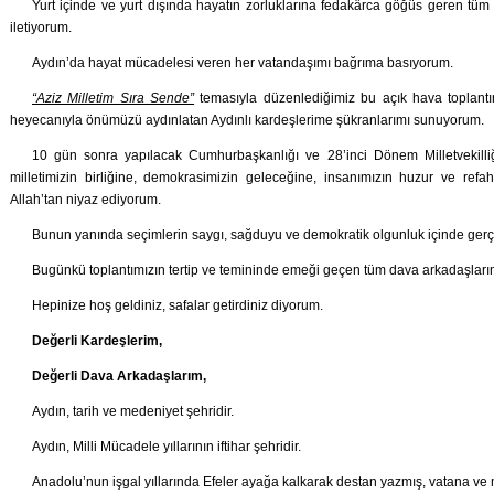
Yurt içinde ve yurt dışında hayatın zorluklarına fedakârca göğüs geren tüm
iletiyorum.
Aydın’da hayat mücadelesi veren her vatandaşımı bağrıma basıyorum.
“Aziz Milletim Sıra Sende”
temasıyla düzenlediğimiz bu açık hava toplant
heyecanıyla önümüzü aydınlatan Aydınlı kardeşlerime şükranlarımı sunuyorum.
10 gün sonra yapılacak Cumhurbaşkanlığı ve 28’inci Dönem Milletvekilliği
milletimizin birliğine, demokrasimizin geleceğine, insanımızın huzur ve refah
Allah’tan niyaz ediyorum.
Bunun yanında seçimlerin saygı, sağduyu ve demokratik olgunluk içinde gerç
Bugünkü toplantımızın tertip ve temininde emeği geçen tüm dava arkadaşlarım
Hepinize hoş geldiniz, safalar getirdiniz diyorum.
Değerli Kardeşlerim,
Değerli Dava Arkadaşlarım,
Aydın, tarih ve medeniyet şehridir.
Aydın, Milli Mücadele yıllarının iftihar şehridir.
Anadolu’nun işgal yıllarında Efeler ayağa kalkarak destan yazmış, vatana ve mi