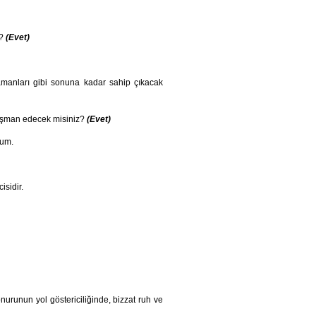
z?
(Evet)
ahramanları gibi sonuna kadar sahip çıkacak
pişman edecek misiniz?
(Evet)
rum.
isidir.
 onurunun yol göstericiliğinde, bizzat ruh ve