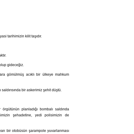
 tarihimizin kilit taşıdır.
tır.
olup gideceğiz.
nlara gömülmüş acıklı bir ülkeye mahkum
 saldırısında bir askerimiz şehit düştü.
 örgütünün planladığı bombalı saldırıda
imizin şehadetine, yedi polisimizin de
şıyan bir otobüsün şarampole yuvarlanması