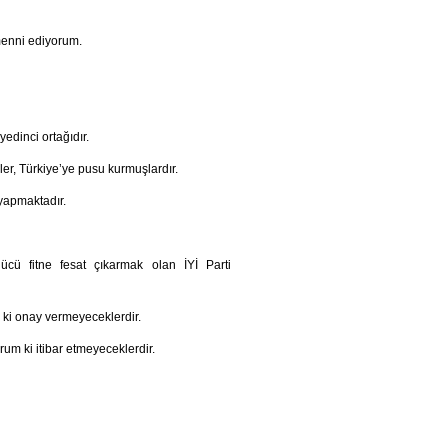
emenni ediyorum.
edinci ortağıdır.
ler, Türkiye’ye pusu kurmuşlardır.
 yapmaktadır.
cü fitne fesat çıkarmak olan İYİ Parti
 ki onay vermeyeceklerdir.
rum ki itibar etmeyeceklerdir.