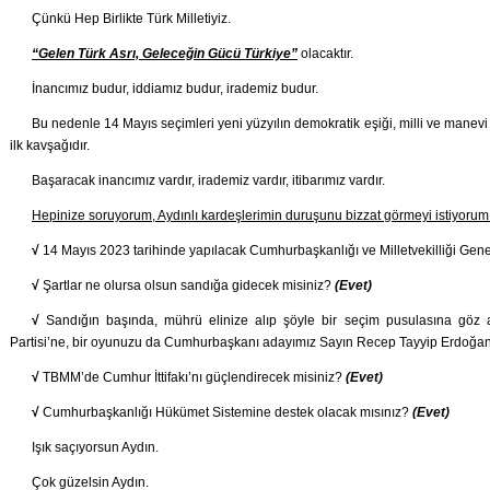
Çünkü Hep Birlikte Türk Milletiyiz.
“Gelen Türk Asrı, Geleceğin Gücü Türkiye”
olacaktır.
İnancımız budur, iddiamız budur, irademiz budur.
Bu nedenle 14 Mayıs seçimleri yeni yüzyılın demokratik eşiği, milli ve manevi
ilk kavşağıdır.
Başaracak inancımız vardır, irademiz vardır, itibarımız vardır.
Hepinize soruyorum, Aydınlı kardeşlerimin duruşunu bizzat görmeyi istiyorum
√
14 Mayıs 2023 tarihinde yapılacak Cumhurbaşkanlığı ve Milletvekilliği Gene
√
Şartlar ne olursa olsun sandığa gidecek misiniz?
(Evet)
√
Sandığın başında, mührü elinize alıp şöyle bir seçim pusulasına göz at
Partisi’ne, bir oyunuzu da Cumhurbaşkanı adayımız Sayın Recep Tayyip Erdoğan
√
TBMM’de Cumhur İttifakı’nı güçlendirecek misiniz?
(Evet)
√
Cumhurbaşkanlığı Hükümet Sistemine destek olacak mısınız?
(Evet)
Işık saçıyorsun Aydın.
Çok güzelsin Aydın.