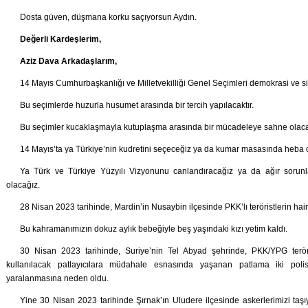
Dosta güven, düşmana korku saçıyorsun Aydın.
Değerli Kardeşlerim,
Aziz Dava Arkadaşlarım,
14 Mayıs Cumhurbaşkanlığı ve Milletvekilliği Genel Seçimleri demokrasi ve siyasi
Bu seçimlerde huzurla husumet arasında bir tercih yapılacaktır.
Bu seçimler kucaklaşmayla kutuplaşma arasında bir mücadeleye sahne olacak
14 Mayıs’ta ya Türkiye’nin kudretini seçeceğiz ya da kumar masasında heba 
Ya Türk ve Türkiye Yüzyılı Vizyonunu canlandıracağız ya da ağır soru
olacağız.
28 Nisan 2023 tarihinde, Mardin’in Nusaybin ilçesinde PKK’lı teröristlerin hain
Bu kahramanımızın dokuz aylık bebeğiyle beş yaşındaki kızı yetim kaldı.
30 Nisan 2023 tarihinde, Suriye’nin Tel Abyad şehrinde, PKK/YPG terör
kullanılacak patlayıcılara müdahale esnasında yaşanan patlama iki polis
yaralanmasına neden oldu.
Yine 30 Nisan 2023 tarihinde Şırnak’ın Uludere ilçesinde askerlerimizi ta