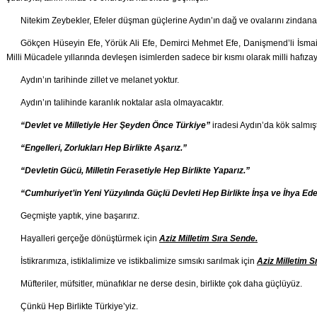
Nitekim Zeybekler, Efeler düşman güçlerine Aydın’ın dağ ve ovalarını zindana 
Gökçen Hüseyin Efe, Yörük Ali Efe, Demirci Mehmet Efe, Danişmend’li İsmai
Milli Mücadele yıllarında devleşen isimlerden sadece bir kısmı olarak milli hafızay
Aydın’ın tarihinde zillet ve melanet yoktur.
Aydın’ın talihinde karanlık noktalar asla olmayacaktır.
“Devlet ve Milletiyle Her Şeyden Önce Türkiye”
iradesi Aydın’da kök salmışt
“Engelleri, Zorlukları Hep Birlikte Aşarız.”
“Devletin Gücü, Milletin Ferasetiyle Hep Birlikte Yaparız.”
“Cumhuriyet’in Yeni Yüzyılında Güçlü Devleti Hep Birlikte İnşa ve İhya Ede
Geçmişte yaptık, yine başarırız.
Hayalleri gerçeğe dönüştürmek için
Aziz Milletim Sıra Sende.
İstikrarımıza, istiklalimize ve istikbalimize sımsıkı sarılmak için
Aziz Milletim S
Müfteriler, müfsitler, münafıklar ne derse desin, birlikte çok daha güçlüyüz.
Çünkü Hep Birlikte Türkiye’yiz.