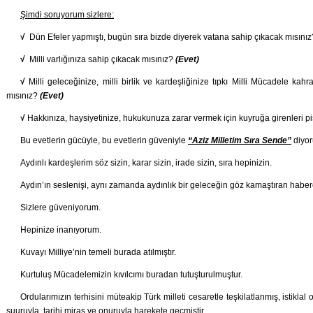
Şimdi soruyorum sizlere:
√
Dün Efeler yapmıştı, bugün sıra bizde diyerek vatana sahip çıkacak mısını
√
Milli varlığınıza sahip çıkacak mısınız?
(Evet)
√
Milli geleceğinize, milli birlik ve kardeşliğinize tıpkı Milli Mücadele k
mısınız?
(Evet)
√
Hakkınıza, haysiyetinize, hukukunuza zarar vermek için kuyruğa girenleri 
Bu evetlerin gücüyle, bu evetlerin güveniyle
“Aziz Milletim Sıra Sende”
diyo
Aydınlı kardeşlerim söz sizin, karar sizin, irade sizin, sıra hepinizin.
Aydın’ın seslenişi, aynı zamanda aydınlık bir geleceğin göz kamaştıran haberc
Sizlere güveniyorum.
Hepinize inanıyorum.
Kuvayı Milliye’nin temeli burada atılmıştır.
Kurtuluş Mücadelemizin kıvılcımı buradan tutuşturulmuştur.
Ordularımızın terhisini müteakip Türk milleti cesaretle teşkilatlanmış, istiklal
şuuruyla, tarihi miras ve onuruyla harekete geçmiştir.