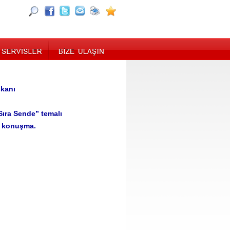
şkanı
Sıra Sende” temalı
ı konuşma.