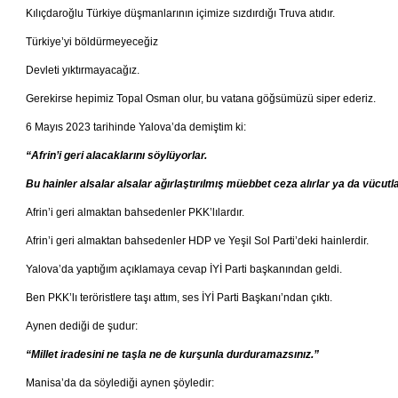
Kılıçdaroğlu Türkiye düşmanlarının içimize sızdırdığı Truva atıdır.
Türkiye’yi böldürmeyeceğiz
Devleti yıktırmayacağız.
Gerekirse hepimiz Topal Osman olur, bu vatana göğsümüzü siper ederiz.
6 Mayıs 2023 tarihinde Yalova’da demiştim ki:
“Afrin’i geri alacaklarını söylüyorlar.
Bu hainler alsalar alsalar ağırlaştırılmış müebbet ceza alırlar ya da vücutla
Afrin’i geri almaktan bahsedenler PKK’lılardır.
Afrin’i geri almaktan bahsedenler HDP ve Yeşil Sol Parti’deki hainlerdir.
Yalova’da yaptığım açıklamaya cevap İYİ Parti başkanından geldi.
Ben PKK’lı teröristlere taşı attım, ses İYİ Parti Başkanı’ndan çıktı.
Aynen dediği de şudur:
“Millet iradesini ne taşla ne de kurşunla durduramazsınız.”
Manisa’da da söylediği aynen şöyledir: