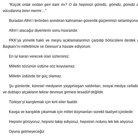
“Küçük ortak ondan geri kalır mı? O da hepimizi gömdü, gömdü, gömdü am
vücutlarına birer mermi…”
Buradan Afrin’i terörden arındıran kahraman güvenlik güçlerimizi selamlıyoru
Afrin’i alacağız diyenlerin sonu hüsrandır.
PKK’ya yönelik haklı ve meşru açıklamalarımızı çarpıtıp bölücülere destek çı
Başkanı’nı milletimize ve Giresun’a havale ediyorum.
En iyi kararı verecek olan sizlersiniz.
Milletin sözünün üstüne söz koyulamaz.
Milletin üstünde bir güç olamaz.
Şu günlerde, küresel medyanın yaygınlaşan saldırıları, sosyal medya cellatla
ve dublajcı alçakların tekrar devreye girmesi tesadüf değildir.
Türkiye’yi karıştırmak için kirli eller faaldir.
Kavga ve karışıklık çıkarmak için millet düşmanları sürekli faaliyet içindedir.
Hepsini görüyoruz, hepsini takip ediyoruz, hepsinin notunu tek tek alıyoruz.
Oyuna gelmeyeceğiz.