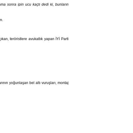
a sonra ipin ucu kaçtı dedi ki, bunların
m.
kan, teröristlere avukatlık yapan İYİ Parti
rının yoğunlaşan bel altı vuruşları, montaj