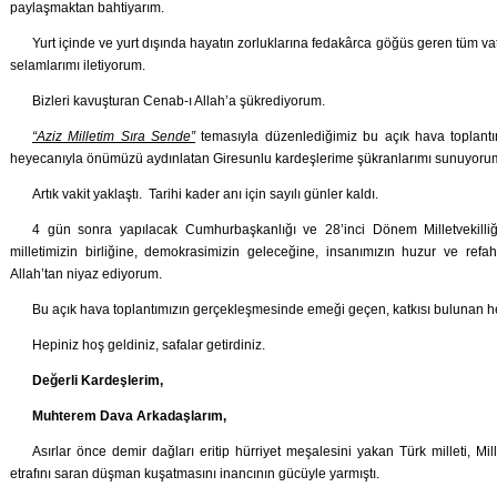
paylaşmaktan bahtiyarım.
Yurt içinde ve yurt dışında hayatın zorluklarına fedakârca göğüs geren tüm v
selamlarımı iletiyorum.
Bizleri kavuşturan Cenab-ı Allah’a şükrediyorum.
“Aziz Milletim Sıra Sende”
temasıyla düzenlediğimiz bu açık hava toplant
heyecanıyla önümüzü aydınlatan Giresunlu kardeşlerime şükranlarımı sunuyoru
Artık vakit yaklaştı. Tarihi kader anı için sayılı günler kaldı.
4 gün sonra yapılacak Cumhurbaşkanlığı ve 28’inci Dönem Milletvekilliği
milletimizin birliğine, demokrasimizin geleceğine, insanımızın huzur ve refah
Allah’tan niyaz ediyorum.
Bu açık hava toplantımızın gerçekleşmesinde emeği geçen, katkısı bulunan h
Hepiniz hoş geldiniz, safalar getirdiniz.
Değerli Kardeşlerim,
Muhterem Dava Arkadaşlarım,
Asırlar önce demir dağları eritip hürriyet meşalesini yakan Türk milleti, Mi
etrafını saran düşman kuşatmasını inancının gücüyle yarmıştı.