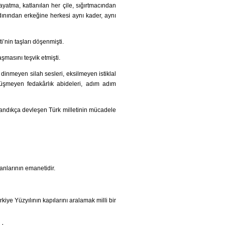
atma, katlanılan her çile, sığırtmacından
dınından erkeğine herkesi aynı kader, aynı
’nin taşları döşenmişti.
şmasını teşvik etmişti.
 dinmeyen silah sesleri, eksilmeyen istiklal
düşmeyen fedakârlık abideleri, adım adım
landıkça devleşen Türk milletinin mücadele
nlarının emanetidir.
ye Yüzyılının kapılarını aralamak milli bir