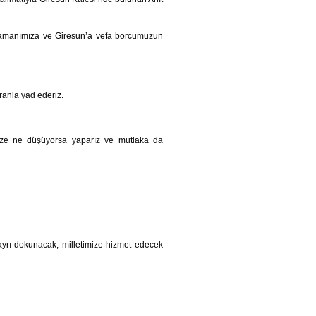
ramanımıza ve Giresun’a vefa borcumuzun
ranla yad ederiz.
imize ne düşüyorsa yaparız ve mutlaka da
ayrı dokunacak, milletimize hizmet edecek