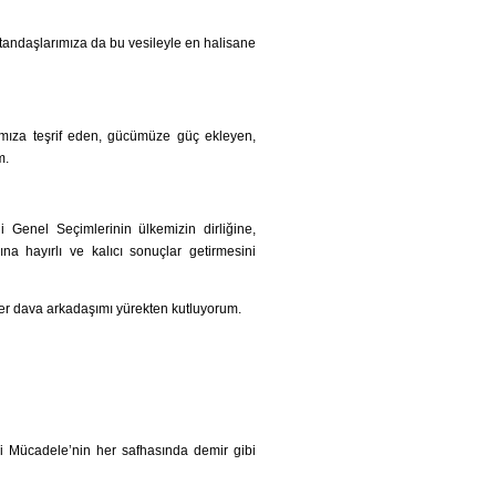
atandaşlarımıza da bu vesileyle en halisane
ımıza teşrif eden, gücümüze güç ekleyen,
m.
 Genel Seçimlerinin ülkemizin dirliğine,
ına hayırlı ve kalıcı sonuçlar getirmesini
er dava arkadaşımı yürekten kutluyorum.
lli Mücadele’nin her safhasında demir gibi