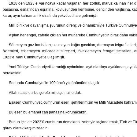
1918’den 1923’e varıncaya kadar yaşanan her zorluk, maruz kalınan her day
paşasına, esnafından eşrafına, köylüsünden kentlisine, gencinden yaşlısına, ka
karar, aynı kahramanlık etrafında yekvücut hale getirmişti.
Milli birlik ve dayanışma şuurunun direnç ve dinamizmiyle Türkiye Cumhuriyeti
Aşılan her engel, zaferle çıkılan her muharebe Cumhuriyet’in biraz daha yakla
Sönmeyen gaz lambaları, susmayan kağnı gıcırtıları, durmayan telgraf telleri,
özlemleri, teklemeyen mücadele süreçleri, tökezlemeyen feragat timsalleri, 
1923’e, yani Cumhuriyet’e ulaşılmıştı.
Yani Türkiye Cumhuriyeti karanlığı aydınlatan, aydınlattıkça ayaklanan, ayak
bereketidir.
Sonunda Cumhuriyet’in 100’üncü yıldönümüne ulaştık.
Allah nasip etti bu şerefe milletçe nail olduk.
Esasen Cumhuriyet, cumhurun eseri, şehitlerimizin ve Milli Mücadele kahrama
Bu eser, bu emanet can pahasına korunacaktır.
Bunun için de 2023’ü cumhurun demokrasi zaferiyle taçlandırmak, Türk ve Türki
görev olarak karşımızdadır.