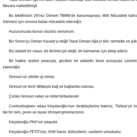
Mezara nakledilmişti.
Bu teklifimizin 28’inci Dönem TBMM’de kanunlaşması, Milli Mücadele kah
ödemesi için sonuna kadar mücadele edeceğiz.
Huzurunuzda bunun sözünü veriyorum.
Biz Soros’çu Osman Kavala’yı değil Topal Osman Ağa’yı bilir, rahmetle ve şük
Biz adaleti bir casus, bir terörist için değil, bir kahraman için talep ederiz.
Bir hakkın teslimi amacıyla, geciken bir adaletin tesisi arzusuyla üzer
yapacağız.
Giresun’un zilletle işi olmaz.
Giresun’un terör ittifakıyla bağ ve bağlantısı olamaz.
Çünkü Giresun vatan ve millet türbedarıdır.
Cumhurbaşkanı adayı Kılıçdaroğlu’nun destekçilerine bakınız, Türkiye’ye h
tek bir isim, çevre ve siyasi zihniyet göremezsiniz.
Kılıçdaroğlu PKK’nın adayıdır.
Kılıçdaroğlu FETÖ’nün, KHK’lıların, bölücülerin, canilerin umududur.