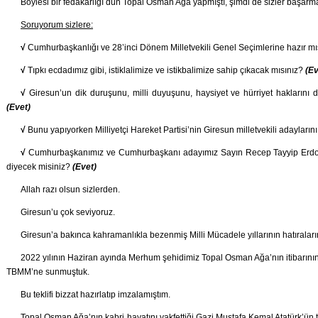
Böylesi bir fedakarlığı dün Topal Osman Ağa yapmıştı, şimdi de sizler başarma
Soruyorum sizlere:
√
Cumhurbaşkanlığı ve 28’inci Dönem Milletvekili Genel Seçimlerine hazır mı
√
Tıpkı ecdadımız gibi, istiklalimize ve istikbalimize sahip çıkacak mısınız?
(Ev
√
Giresun’un dik duruşunu, milli duyuşunu, haysiyet ve hürriyet haklarını 
(Evet)
√
Bunu yapıyorken Milliyetçi Hareket Partisi’nin Giresun milletvekili adayla
√
Cumhurbaşkanımız ve Cumhurbaşkanı adayımız Sayın Recep Tayyip Erdoğ
diyecek misiniz?
(Evet)
Allah razı olsun sizlerden.
Giresun’u çok seviyoruz.
Giresun’a bakınca kahramanlıkla bezenmiş Milli Mücadele yıllarının hatıraları
2022 yılının Haziran ayında Merhum şehidimiz Topal Osman Ağa’nın itibarının i
TBMM’ne sunmuştuk.
Bu teklifi bizzat hazırlatıp imzalamıştım.
Topal Osman Ağa’nın kabri hayatını vakfettiği Gazi Mustafa Kemal Atatürk’ün 