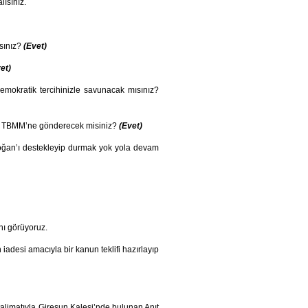
lısınız.
sınız?
(Evet)
et)
demokratik tercihinizle savunacak mısınız?
rını TBMM’ne gönderecek misiniz?
(Evet)
an’ı destekleyip durmak yok yola devam
nı görüyoruz.
adesi amacıyla bir kanun teklifi hazırlayıp
talimatıyla Giresun Kalesi’nde bulunan Anıt