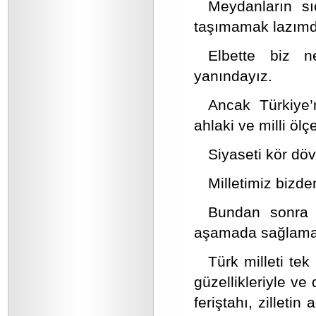
Meydanların sı
taşımamak lazımd
Elbette biz 
yanındayız.
Ancak Türkiye’
ahlaki ve milli ölç
Siyaseti kör dö
Milletimiz bizd
Bundan sonra 
aşamada sağlamal
Türk milleti tek
güzellikleriyle ve
feriştahı, zilleti