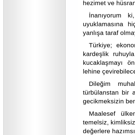
hezimet ve hüsran
İnanıyorum k
uyuklamasına hi
yanlışa taraf olma
Türkiye; ekonom
kardeşlik ruhuyla
kucaklaşmayı ön
lehine çevirebilece
Dileğim muhale
türbülanstan bir a
gecikmeksizin ben
Maalesef ülkemi
temelsiz, kimliksi
değerlere hazımsı