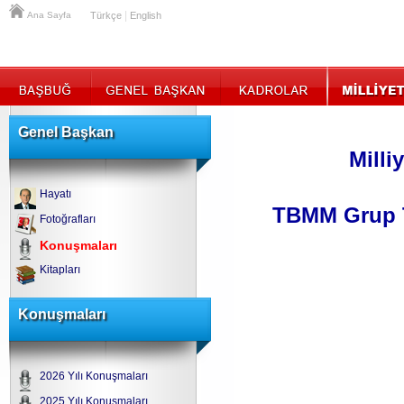
|
Ana Sayfa
Türkçe
English
Genel Başkan
Milli
Hayatı
TBMM Grup T
Fotoğrafları
Konuşmaları
Kitapları
Konuşmaları
2026 Yılı Konuşmaları
2025 Yılı Konuşmaları