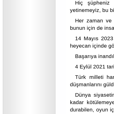
Hiç şüpheniz 
yetinemeyiz, bu b
Her zaman ve h
bunun için de ins
14 Mayıs 2023 s
heyecan içinde gö
Başarıya inandık,
4 Eylül 2021 ta
Türk milleti h
düşmanlarını güld
Dünya siyaset
kadar kötülemey
durabilen, oyun iç