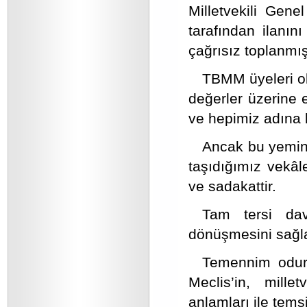
Milletvekili Gen
tarafından ilanı
çağrısız toplanmış
TBMM üyeleri ol
değerler üzerine 
ve hepimiz adına b
Ancak bu yemini
taşıdığımız vekâl
ve sadakattir.
Tam tersi dav
dönüşmesini sağla
Temennim odur 
Meclis’in, mille
anlamları ile temsi