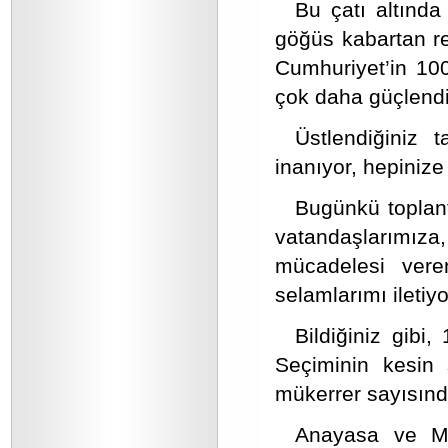
Bu çatı altında
göğüs kabartan re
Cumhuriyet’in 100
çok daha güçlendi
Üstlendiğiniz 
inanıyor, hepiniz
Bugünkü toplant
vatandaşlarımıza,
mücadelesi vere
selamlarımı iletiy
Bildiğiniz gibi
Seçiminin kesin
mükerrer sayısında
Anayasa ve Me