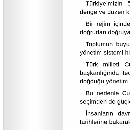
Türkiye’mizin
denge ve düzen ku
Bir rejim içind
doğrudan doğruya 
Toplumun büyük
yönetim sistemi 
Türk milleti 
başkanlığında t
doğduğu yönetim s
Bu nedenle Cum
seçimden de güçle
İnsanların davr
tarihlerine bakara