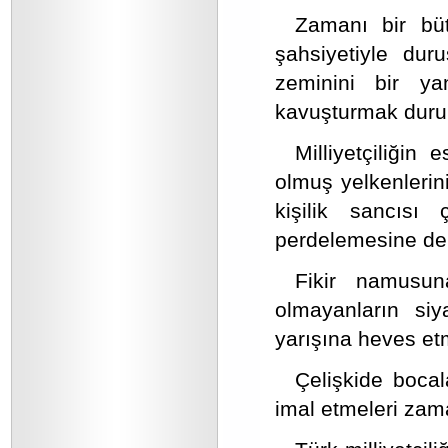
Zamanı bir büt
şahsiyetiyle du
zeminini bir y
kavuşturmak dur
Milliyetçiliğin
olmuş yelkenlerini
kişilik sancısı
perdelemesine de
Fikir namusun
olmayanların siy
yarışına heves etme
Çelişkide bocal
imal etmeleri zama