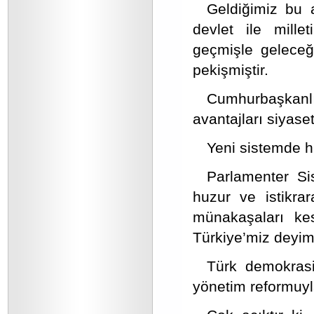
Geldiğimiz bu 
devlet ile mille
geçmişle geleceğ
pekişmiştir.
Cumhurbaşkan
avantajları siyase
Yeni sistemde hü
Parlamenter Si
huzur ve istikra
münakaşaları kes
Türkiye’miz deyim
Türk demokrasis
yönetim reformuyla