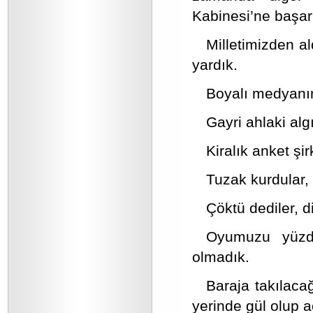
Kabinesi’ne başarı
Milletimizden a
yardık.
Boyalı medyanın 
Gayri ahlaki alg
Kiralık anket şir
Tuzak kurdular,
Çöktü dediler, 
Oyumuzu yüzde
olmadık.
Baraja takılacağ
yerinde gül olup a