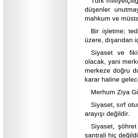
Türk milliyetçil
düşenler unutmay
mahkum ve müstah
Bir işletme; ted
üzere, dışarıdan 
Siyaset ve fik
olacak, yani merk
merkeze doğru da 
karar haline gelece
Merhum Ziya Gök
Siyaset, sırf o
arayışı değildir.
Siyaset, şöhret 
santrali hiç değildi