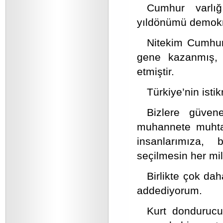
Cumhur varlığ
yıldönümü demokra
Nitekim Cumhur 
gene kazanmış, 
etmiştir.
Türkiye’nin istik
Bizlere güven
muhannete muhta
insanlarımıza, 
seçilmesin her mil
Birlikte çok dah
addediyorum.
Kurt dondurucu 