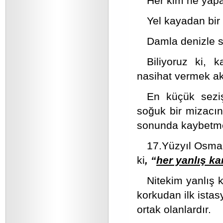
Her kim ne yapar
Yel kayadan bir
Damla denizle 
Biliyoruz ki, 
nasihat vermek akı
En küçük seziş
soğuk bir mizacın
sonunda kaybetm
17.Yüzyıl Osman
ki
, “
her yanlış ka
Nitekim yanlış k
korkudan ilk istas
ortak olanlardır.