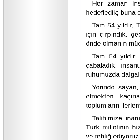
Her zaman ins
hedefledik; buna 
Tam 54 yıldır, 
için çırpındık, g
önde olmanın müca
Tam 54 yıldır
çabaladık, insanü
ruhumuzda dalgal
Yerinde sayan, 
etmekten kaçına
toplumların ilerle
Talihimize inan
Türk milletinin hi
ve tebliğ ediyoruz