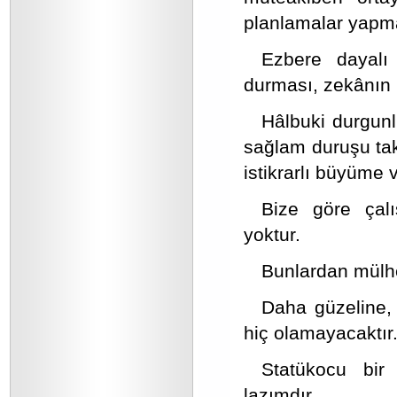
planlamalar yapmak
Ezbere dayalı 
durması, zekânın 
Hâlbuki durgunl
sağlam duruşu takv
istikrarlı büyüme
Bize göre çalı
yoktur.
Bunlardan mülhe
Daha güzeline,
hiç olamayacaktır
Statükocu bir
lazımdır.