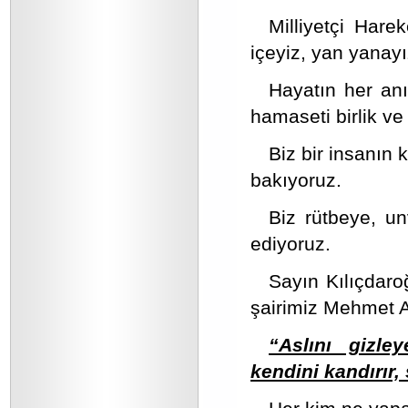
Milliyetçi Hare
içeyiz, yan yanayı
Hayatın her an
hamaseti birlik ve
Biz bir insanın k
bakıyoruz.
Biz rütbeye, u
ediyoruz.
Sayın Kılıçdaroğ
şairimiz Mehmet A
“Aslını gizle
kendini kandırır,