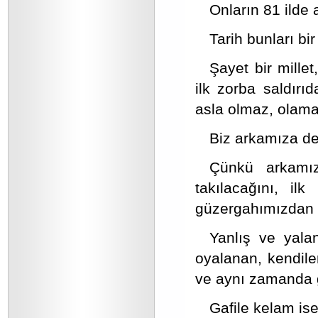
Onların 81 ilde 
Tarih bunları bi
Şayet bir millet
ilk zorba saldırı
asla olmaz, olama
Biz arkamıza de
Çünkü arkamız
takılacağını, il
güzergahımızdan s
Yanlış ve yala
oyalanan, kendiler
ve aynı zamanda ga
Gafile kelam ise