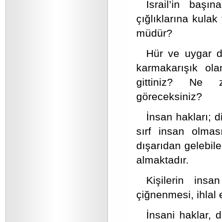
İsrail’in başı
çığlıklarına kula
müdür?
Hür ve uygar d
karmakarışık ola
gittiniz? Ne z
göreceksiniz?
İnsan hakları; di
sırf insan olmas
dışarıdan gelebil
almaktadır.
Kişilerin insa
çiğnenmesi, ihlal 
İnsani haklar, 