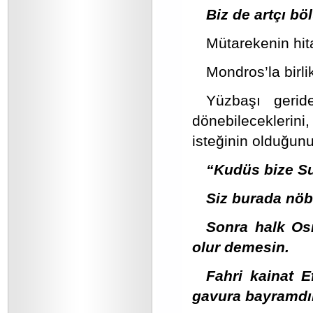
Biz de artçı bö
Mütarekenin hit
Mondros’la birlik
Yüzbaşı gerid
dönebileceklerin
isteğinin olduğunu 
“Kudüs bize Sul
Siz burada nöb
Sonra halk Osm
olur demesin.
Fahri kainat E
gavura bayramdı