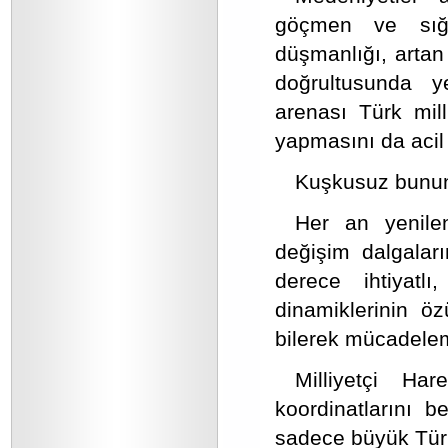
göçmen ve sığı
düşmanlığı, artan
doğrultusunda y
arenası Türk mil
yapmasını da acil 
Kuşkusuz bunun
Her an yenile
değişim dalgaları
derece ihtiyatl
dinamiklerinin ö
bilerek mücadelemi
Milliyetçi Ha
koordinatlarını b
sadece büyük Türk 