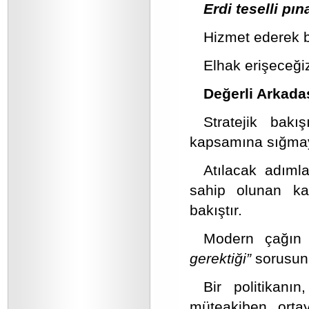
Erdi teselli pın
Hizmet ederek bi
Elhak erişeceğiz 
Değerli Arkada
Stratejik bakı
kapsamına sığmaya
Atılacak adıml
sahip olunan kap
bakıştır.
Modern çağın 
gerektiği”
sorusuna
Bir politikanı
müteakiben ortay