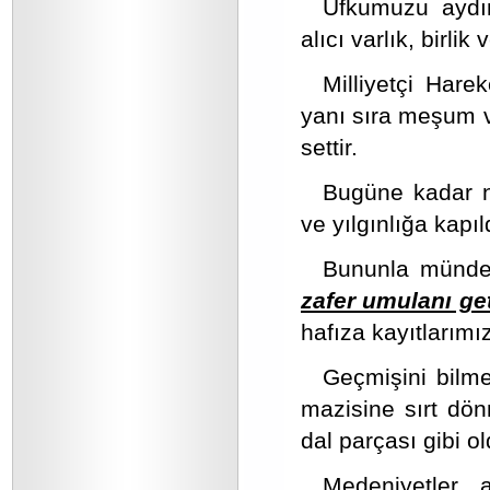
Ufkumuzu aydın
alıcı varlık, birlik
Milliyetçi Harek
yanı sıra meşum v
settir.
Bugüne kadar ne
ve yılgınlığa kapıl
Bununla mündem
zafer umulanı get
hafıza kayıtlarımı
Geçmişini bilme
mazisine sırt dön
dal parçası gibi o
Medeniyetler 