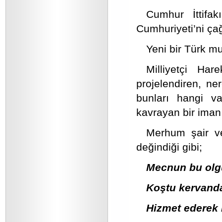
Cumhur İttifak
Cumhuriyeti’ni çağ
Yeni bir Türk mu
Milliyetçi Har
projelendiren, ne
bunları hangi vas
kavrayan bir iman 
Merhum şair v
değindiği gibi;
Mecnun bu olgu
Koştu kervand
Hizmet ederek 