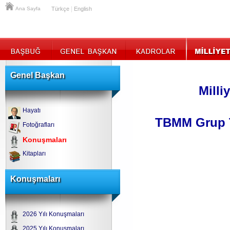
|
Ana Sayfa
Türkçe
English
Genel Başkan
Milli
Hayatı
TBMM Grup T
Fotoğrafları
Konuşmaları
Kitapları
Konuşmaları
2026 Yılı Konuşmaları
2025 Yılı Konuşmaları