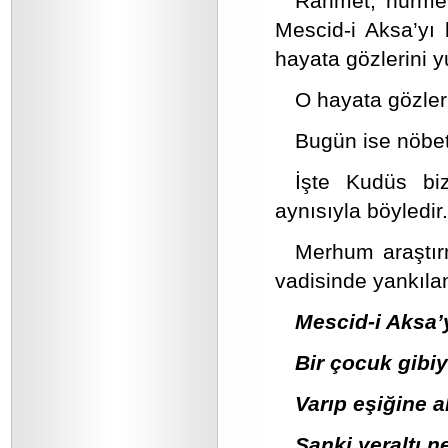
Rahmet, hürme
Mescid-i Aksa’yı
hayata gözlerini 
O hayata gözleri
Bugün ise nöbet
İşte Kudüs biz
aynısıyla böyledir.
Merhum araştır
vadisinde yankılan
Mescid-i Aksa
Bir çocuk gibiy
Varıp eşiğine 
Sanki yeraltı n