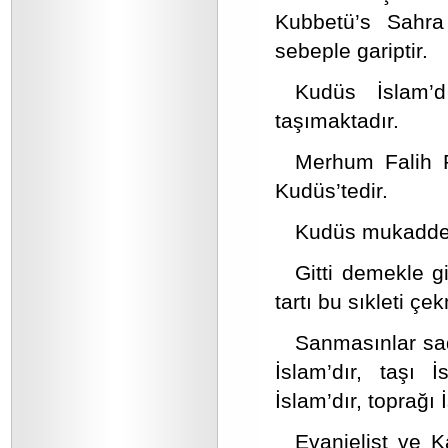
Kubbetü’s Sahra 
sebeple gariptir.
Kudüs İslam’d
taşımaktadır.
Merhum Falih R
Kudüs’tedir.
Kudüs mukaddesa
Gitti demekle g
tartı bu sıkleti 
Sanmasınlar sad
İslam’dır, taşı İ
İslam’dır, toprağı 
Evanjelist ve 