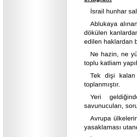
İsrail hunhar s
Ablukaya alına
dökülen kanlardan
edilen haklardan 
Ne hazin, ne yü
toplu katliam yapı
Tek dişi kalan
toplanmıştır.
Yeri geldiği
savunucuları, sor
Avrupa ülkelerin
yasaklaması utanç 