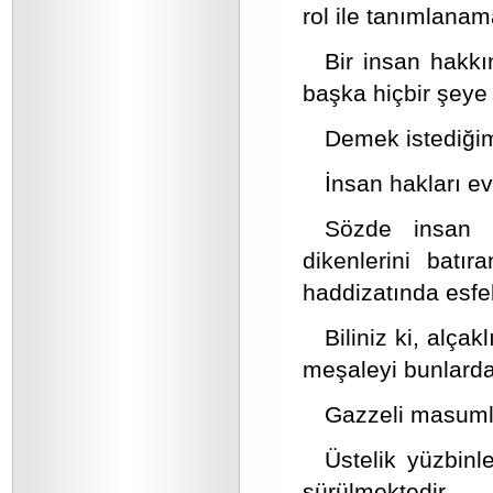
rol ile tanımlanam
Bir insan hakkı
başka hiçbir şeye
Demek istediğim
İnsan hakları evr
Sözde insan h
dikenlerini batır
haddizatında esfele
Biliniz ki, alç
meşaleyi bunlarda
Gazzeli masumla
Üstelik yüzbin
sürülmektedir.