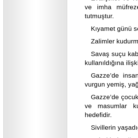
ve imha müfreze
tutmuştur.
Kıyamet günü se
Zalimler kudurm
Savaş suçu kabu
kullanıldığına iliş
Gazze’de insan
vurgun yemiş, yağ
Gazze’de çocukla
ve masumlar kurş
hedefidir.
Sivillerin yaşad