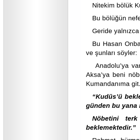
Nitekim bölük K
Bu bölüğün neferl
Geride yalnızca
Bu Hasan Onbaş
ve şunları söyler:
Anadolu’ya var
Aksa’ya beni nöb
Kumandanıma git. 
“Kudüs’ü bekle
günden bu yana b
Nöbetini terk
beklemektedir.”