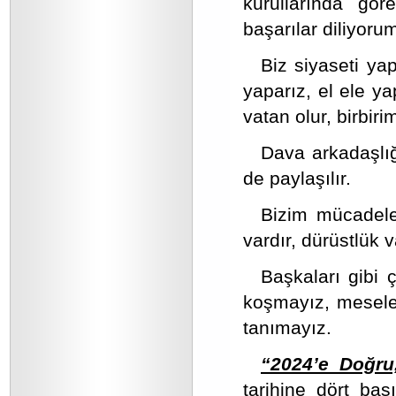
kurullarında gör
başarılar diliyoru
Biz siyaseti ya
yaparız, el ele y
vatan olur, birbiri
Dava arkadaşlığ
de paylaşılır.
Bizim mücadelem
vardır, dürüstlük v
Başkaları gibi ç
koşmayız, mesele 
tanımayız.
“2024’e Doğru
tarihine dört ba