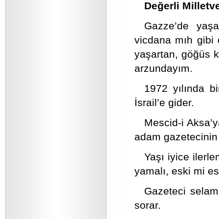
Değerli Milletve
Gazze’de yaşa
vicdana mıh gibi 
yaşartan, göğüs k
arzundayım.
1972 yılında bi
İsrail’e gider.
Mescid-i Aksa’y
adam gazetecinin 
Yaşı iyice ilerl
yamalı, eski mi es
Gazeteci selam
sorar.