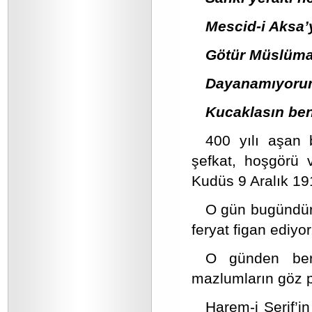
Mescid-i Aksa
Götür Müslüma
Dayanamıyorum
Kucaklasın ben
400 yılı aşan b
şefkat, hoşgörü v
Kudüs 9 Aralık 1917
O gün bugündür
feryat figan ediyor
O günden beri 
mazlumların göz pı
Harem-i Şerif’i