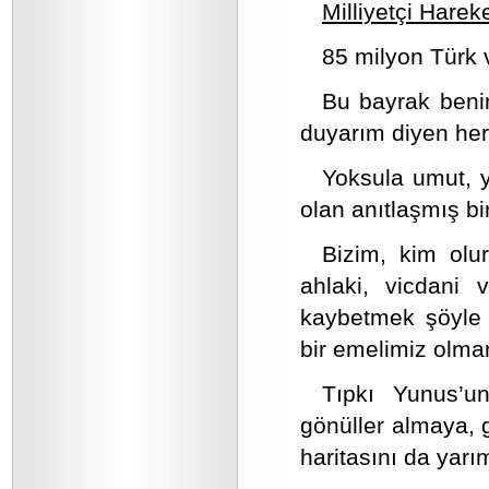
Milliyetçi Hareke
85 milyon Türk 
Bu bayrak beni
duyarım diyen her
Yoksula umut, 
olan anıtlaşmış bi
Bizim, kim olur
ahlaki, vicdani 
kaybetmek şöyle 
bir emelimiz olmam
Tıpkı Yunus’u
gönüller almaya, 
haritasını da yarı