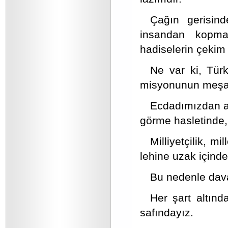
Çağın gerisin
insandan kopmak
hadiselerin çekim
Ne var ki, Türk
misyonunun meşal
Ecdadımızdan ald
görme hasletinde,
Milliyetçilik, m
lehine uzak içind
Bu nedenle dav
Her şart altınd
safındayız.