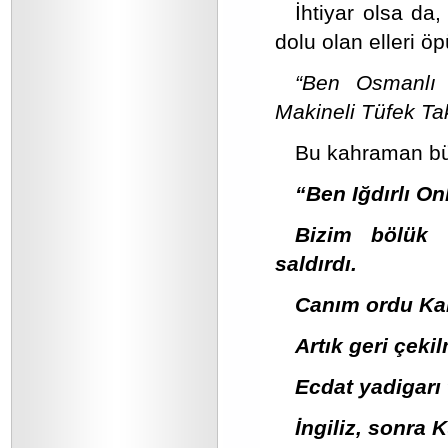
İhtiyar olsa da
dolu olan elleri ö
“Ben Osmanlı o
Makineli Tüfek T
Bu kahraman b
“Ben Iğdırlı O
Bizim bölük 
saldırdı.
Canım ordu Kan
Artık geri çeki
Ecdat yadigarı 
İngiliz, sonra 