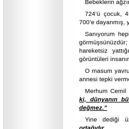
Bebeklerin ağzın
724’ü çocuk, 4
700’e dayanmış, ya
Sanıyorum hepi
görmüşsünüzdür; 
hareketsiz yattı
görüntüleri insanı
O masum yavru 
annesi tepki verme
Merhum Cemil Me
ki, dünyanın bü
değmez.”
Yine dediği 
ortağıdır.