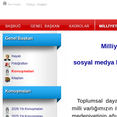
|
Ana Sayfa
Türkçe
English
Genel Başkan
Milli
Hayatı
sosyal medya h
Fotoğrafları
Konuşmaları
Kitapları
Konuşmaları
Toplumsal day
milli varlığımızın 
2026 Yılı Konuşmaları
medeniyetinin ağı
2025 Yılı Konuşmaları