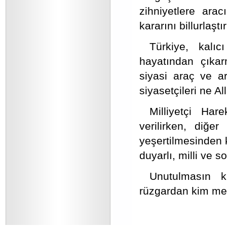
zihniyetlere ara
kararını billurlaştı
Türkiye, kalı
hayatından çıkar
siyasi araç ve ar
siyasetçileri ne A
Milliyetçi Har
verilirken, diğe
yeşertilmesinden ka
duyarlı, milli ve 
Unutulmasın k
rüzgardan kim med