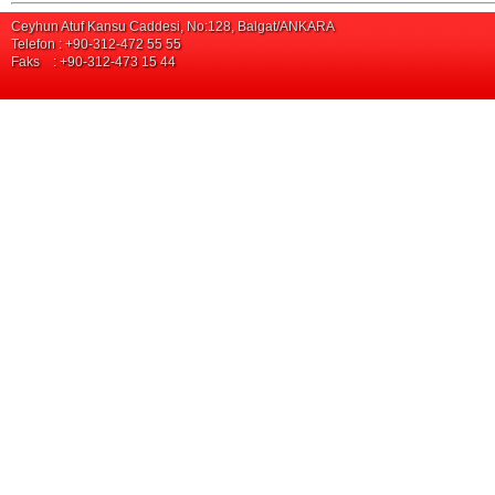
Ceyhun Atuf Kansu Caddesi, No:128, Balgat/ANKARA
Telefon : +90-312-472 55 55
Faks : +90-312-473 15 44