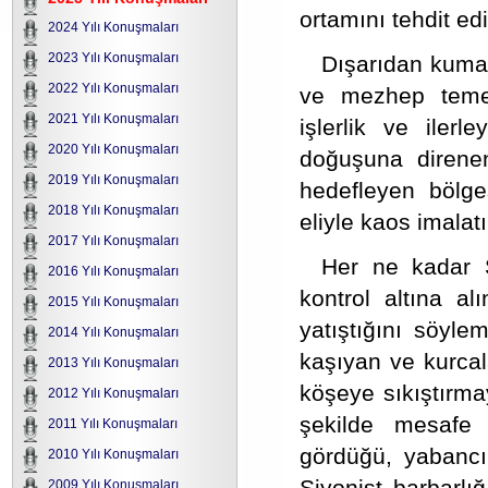
ortamını tehdit edi
2024 Yılı Konuşmaları
2023 Yılı Konuşmaları
Dışarıdan kuman
2022 Yılı Konuşmaları
ve mezhep temel
2021 Yılı Konuşmaları
işlerlik ve ilerl
2020 Yılı Konuşmaları
doğuşuna direne
2019 Yılı Konuşmaları
hedefleyen bölge
2018 Yılı Konuşmaları
eliyle kaos imalatı
2017 Yılı Konuşmaları
Her ne kadar 
2016 Yılı Konuşmaları
kontrol altına al
2015 Yılı Konuşmaları
yatıştığını söyle
2014 Yılı Konuşmaları
kaşıyan ve kurcala
2013 Yılı Konuşmaları
köşeye sıkıştırmay
2012 Yılı Konuşmaları
şekilde mesafe k
2011 Yılı Konuşmaları
gördüğü, yabancı 
2010 Yılı Konuşmaları
Siyonist barbarlı
2009 Yılı Konuşmaları