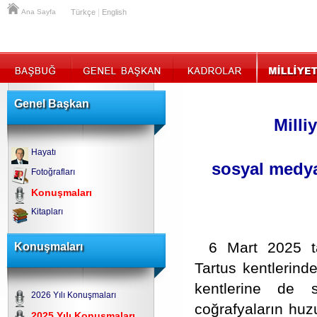
|
Ana Sayfa
Türkçe
English
Genel Başkan
Milli
Hayatı
sosyal medya
Fotoğrafları
Konuşmaları
Kitapları
6 Mart 2025 ta
Konuşmaları
Tartus kentlerin
kentlerine de 
2026 Yılı Konuşmaları
coğrafyaların huzu
2025 Yılı Konuşmaları