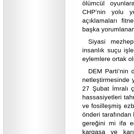
ölümcül oyunla
CHP’nin yolu yol
açıklamaları fi
başka yorumlanam
Siyasi mezhep
insanlık suçu iş
eylemlere ortak o
DEM Parti’nin 
netleştirmesinde 
27 Şubat İmralı 
hassasiyetleri tah
ve fosilleşmiş ezb
önderi tarafından
gereğini mi ifa 
kargaşa ve karı