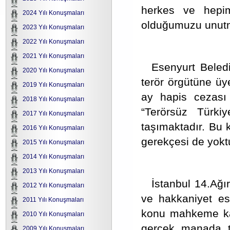
herkes ve hepi
2024 Yılı Konuşmaları
olduğumuzu unut
2023 Yılı Konuşmaları
2022 Yılı Konuşmaları
2021 Yılı Konuşmaları
Esenyurt Beledi
2020 Yılı Konuşmaları
terör örgütüne üy
2019 Yılı Konuşmaları
ay hapis cezası v
2018 Yılı Konuşmaları
“Terörsüz Türki
2017 Yılı Konuşmaları
taşımaktadır. Bu k
2016 Yılı Konuşmaları
gerekçesi de yokt
2015 Yılı Konuşmaları
2014 Yılı Konuşmaları
2013 Yılı Konuşmaları
İstanbul 14.Ağı
2012 Yılı Konuşmaları
ve hakkaniyet es
2011 Yılı Konuşmaları
konu mahkeme kar
2010 Yılı Konuşmaları
gerçek manada te
2009 Yılı Konuşmaları