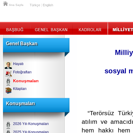
|
Ana Sayfa
Türkçe
English
Genel Başkan
Milli
Hayatı
sosyal 
Fotoğrafları
Konuşmaları
Kitapları
Konuşmaları
“Terörsüz Türk
atılım ve amacıdır
2026 Yılı Konuşmaları
hem hakkı hem d
2025 Yılı Konuşmaları