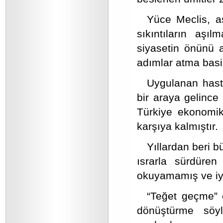
Yüce Meclis, a
sıkıntıların aşıl
siyasetin önünü 
adımlar atma basir
Uygulanan hastal
bir araya gelince
Türkiye ekonomik 
karşıya kalmıştır.
Yıllardan beri b
ısrarla sürdüre
okuyamamış ve iy
“Teğet geçme” ö
dönüştürme söyl