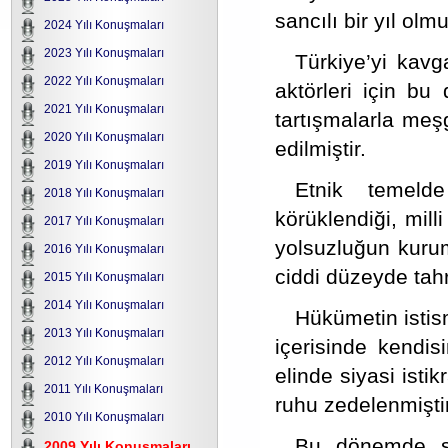
sancılı bir yıl olmu
2024 Yılı Konuşmaları
2023 Yılı Konuşmaları
Türkiye’yi kavg
2022 Yılı Konuşmaları
aktörleri için b
2021 Yılı Konuşmaları
tartışmalarla meş
2020 Yılı Konuşmaları
edilmiştir.
2019 Yılı Konuşmaları
Etnik temeld
2018 Yılı Konuşmaları
körüklendiği, mill
2017 Yılı Konuşmaları
yolsuzluğun kurum
2016 Yılı Konuşmaları
ciddi düzeyde tahr
2015 Yılı Konuşmaları
2014 Yılı Konuşmaları
Hükümetin istism
2013 Yılı Konuşmaları
içerisinde kendis
2012 Yılı Konuşmaları
elinde siyasi ist
2011 Yılı Konuşmaları
ruhu zedelenmiştir
2010 Yılı Konuşmaları
Bu dönemde si
2009 Yılı Konuşmaları