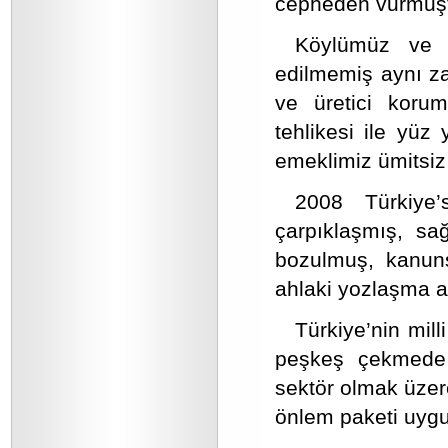
cepheden vurmuşt
Köylümüz ve 
edilmemiş aynı za
ve üretici korum
tehlikesi ile yüz 
emeklimiz ümitsiz 
2008 Türkiye’s
çarpıklaşmış, sa
bozulmuş, kanuns
ahlaki yozlaşma al
Türkiye’nin mill
peşkeş çekmede 
sektör olmak üzere
önlem paketi uygu