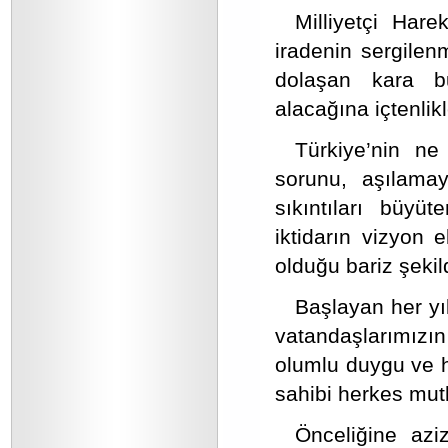
Milliyetçi Hare
iradenin sergile
dolaşan kara bu
alacağına içtenlik
Türkiye’nin ne
sorunu, aşılamay
sıkıntıları büyü
iktidarın vizyon ek
olduğu bariz şekil
Başlayan her yı
vatandaşlarımızı
olumlu duygu ve h
sahibi herkes mut
Önceliğine aziz