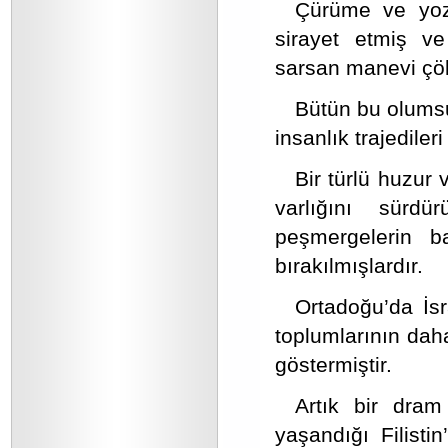
Çürüme ve yoz
sirayet etmiş ve
sarsan manevi çök
Bütün bu olumsu
insanlık trajedile
Bir türlü huzur 
varlığını sürdü
peşmergelerin b
bırakılmışlardır.
Ortadoğu’da İsra
toplumlarının dah
göstermiştir.
Artık bir dram
yaşandığı Filist