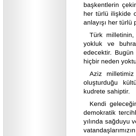
başkentlerin çek
her türlü ilişkide 
anlayışı her türlü
Türk milletinin
yokluk ve buhran
edecektir. Bugün 
hiçbir neden yoktu
Aziz milletimiz
oluşturduğu kült
kudrete sahiptir.
Kendi geleceği
demokratik tercih
yılında sağduyu ve
vatandaşlarımı