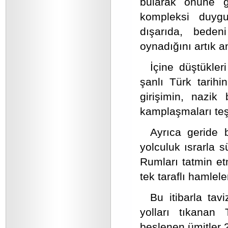
bularak önüne ge
kompleksi duygu
dışarıda, beden
oynadığını artık 
İçine düştükler
şanlı Türk tarihi
girişimin, nazik
kamplaşmaları teş
Ayrıca geride b
yolculuk ısrarla 
Rumları tatmin et
tek taraflı hamlele
Bu itibarla tav
yolları tıkanan 
beslenen ümitler 