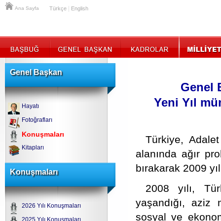
|
Ana Sayfa
Türkçe
English
Genel Başkan
Genel 
Yeni Yıl mü
Hayatı
Fotoğrafları
Konuşmaları
Türkiye, Adale
Kitapları
alanında ağır pro
bırakarak 2009 yıl
Konuşmaları
2008 yılı, Tür
yaşandığı, aziz m
2026 Yılı Konuşmaları
sosyal ve ekonomi
2025 Yılı Konuşmaları