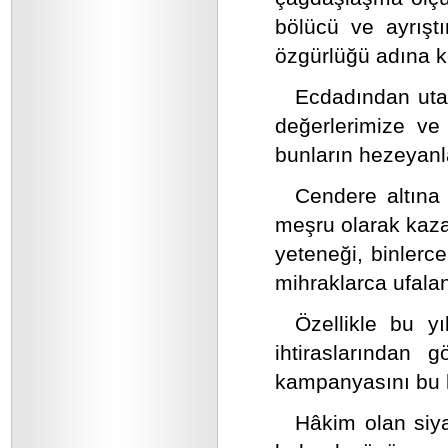
bölücü ve ayrıştı
özgürlüğü adına ko
Ecdadından utan
değerlerimize ve
bunların hezeyanl
Cendere altına 
meşru olarak kaza
yeteneği, binlerc
mihraklarca ufala
Özellikle bu yıl
ihtiraslarından 
kampanyasını bu 
Hâkim olan siy