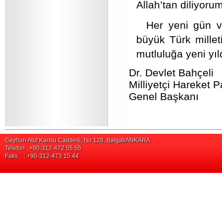
Allah’tan diliyorum
Her yeni gün v
büyük Türk millet
mutluluğa yeni yı
Dr. Devlet Bahçeli
Milliyetçi Hareket Pa
Genel Başkanı
Ceyhun Atuf Kansu Caddesi, No:128, Balgat/ANKARA
Telefon : +90-312-472 55 55
Faks : +90-312-473 15 44