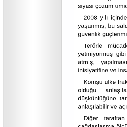
siyasi çözüm ümidi
2008 yılı içind
yaşanmış, bu sald
güvenlik güçlerim
Terörle müca
yetmiyormuş gibi
atmış, yapılması
inisiyatifine ve ins
Komşu ülke Ira
olduğu anlaşıl
düşkünlüğüne tarih
anlaşılabilir ve açı
Diğer taraftan
çağdaşlaşma ölçüs