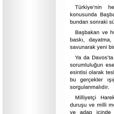
Türkiye’nin 
konusunda Başba
bundan sonraki sür
Başbakan ve hük
baskı, dayatma,
savunarak yeni bir
Ya da Davos’ta 
sorumluluğun eser
esintisi olarak t
bu gerçekler ışı
sorgulanmalıdır.
Milliyetçi Hare
duruşu ve milli m
ve adap içinde