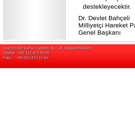
destekleyecektir.
Dr. Devlet Bahçeli
Milliyetçi Hareket Pa
Genel Başkanı
Ceyhun Atuf Kansu Caddesi, No:128, Balgat/ANKARA
Telefon : +90-312-472 55 55
Faks : +90-312-473 15 44