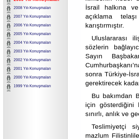
İsrail halkına v
2008 Yılı Konuşmaları
açıklama telaşı
2007 Yılı Konuşmaları
karıştırmıştır.
2006 Yılı Konuşmaları
2005 Yılı Konuşmaları
Uluslararası i
2004 Yılı Konuşmaları
sözlerin bağlayıc
2003 Yılı Konuşmaları
Sayın Başbakan’
2002 Yılı Konuşmaları
Cumhurbaşkanı’na
2001 Yılı Konuşmaları
sonra Türkiye-İsra
2000 Yılı Konuşmaları
gerektirecek kadar
1999 Yılı Konuşmaları
Bu bakımdan B
için gösterdiğini 
sınırlı, anlık ve 
Teslimiyetçi s
mazlum Filistinli