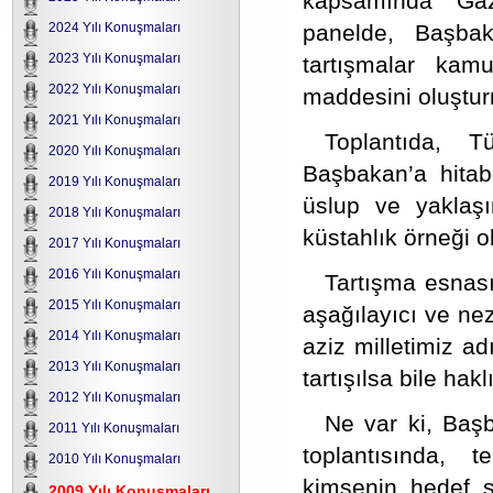
kapsamında “Gaz
panelde, Başba
2024 Yılı Konuşmaları
2023 Yılı Konuşmaları
tartışmalar kam
2022 Yılı Konuşmaları
maddesini oluştur
2021 Yılı Konuşmaları
Toplantıda, T
2020 Yılı Konuşmaları
Başbakan’a hitab
2019 Yılı Konuşmaları
üslup ve yaklaşı
2018 Yılı Konuşmaları
küstahlık örneği o
2017 Yılı Konuşmaları
2016 Yılı Konuşmaları
Tartışma esnas
2015 Yılı Konuşmaları
aşağılayıcı ve ne
2014 Yılı Konuşmaları
aziz milletimiz a
2013 Yılı Konuşmaları
tartışılsa bile hak
2012 Yılı Konuşmaları
Ne var ki, Başb
2011 Yılı Konuşmaları
toplantısında, t
2010 Yılı Konuşmaları
kimsenin hedef s
2009 Yılı Konuşmaları