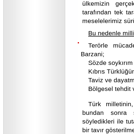
ülkemizin gerçe
tarafından tek tar
meselelerimiz sürü
Bu nedenle milli
Terörle mücad
Barzani;
Sözde soykırım 
Kıbrıs Türklüğ
Taviz ve dayatma
Bölgesel tehdit 
Türk milletini
bundan sonra sü
söyledikleri ile tu
bir tavır gösterilm