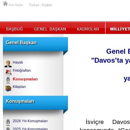
|
Ana Sayfa
Türkçe
English
Genel Başkan
Genel 
"Davos’ta y
Hayatı
Fotoğrafları
ya
Konuşmaları
Kitapları
Konuşmaları
İsviçre Davo
2026 Yılı Konuşmaları
2025 Yılı Konuşmaları