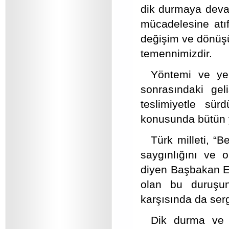
dik durmaya devam
mücadelesine atı
değişim ve dönüşü
temennimizdir.
Yöntemi ve yer
sonrasındaki geli
teslimiyetle sürd
konusunda bütün y
Türk milleti, “
saygınlığını ve 
diyen Başbakan Erd
olan bu duruşun
karşısında da ser
Dik durma ve o