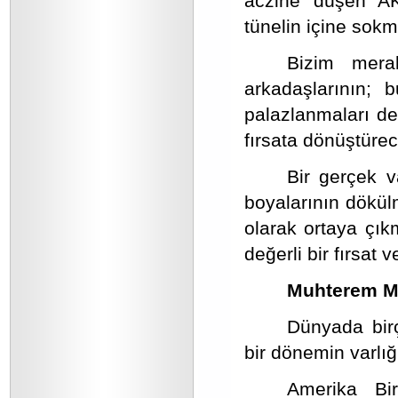
aczine düşen AK
tünelin içine sokm
Bizim mera
arkadaşlarının; 
palazlanmaları değ
fırsata dönüştürec
Bir gerçek va
boyalarının dökül
olarak ortaya çı
değerli bir fırsat v
Muhterem Mil
Dünyada birç
bir dönemin varlığ
Amerika Bir