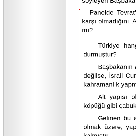
söyleyen Başbaka
Panelde Tevrat
karşı olmadığını,
mı?
Türkiye han
durmuştur?
Başbakanın aç
değilse, İsrail C
kahramanlık yapm
Alt yapısı o
köpüğü gibi çabuk 
Gelinen bu a
olmak üzere, yapt
kalmıştır.