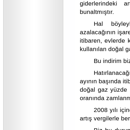
giderlerindeki 
bunaltmıştır.
Hal böyley
azalacağının işar
itibaren, evlerde
kullanılan doğal g
Bu indirim bi
Hatırlanacağ
ayının başında iti
doğal gaz yüzde 
oranında zamlanmı
2008 yılı iç
artış vergilerle b