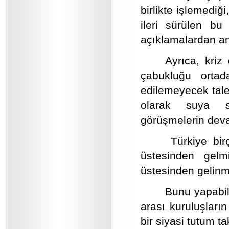
birlikte işlemedi
ileri sürülen bu
açıklamalardan an
Ayrıca, kriz
çabukluğu orta
edilemeyecek tale
olarak suya s
görüşmelerin deva
Türkiye birç
üstesinden gelmi
üstesinden gelinm
Bunu yapabilm
arası kuruluşları
bir siyasi tutum ta