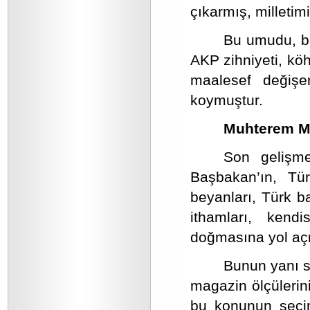
çıkarmış, milletim
Bu umudu, ba
AKP zihniyeti, kö
maalesef değişe
koymuştur.
Muhterem Mil
Son gelişme
Başbakan’ın, Tür
beyanları, Türk b
ithamları, kend
doğmasına yol açm
Bunun yanı s
magazin ölçülerini
bu konunun seçim