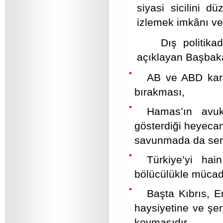
siyasi sicilini d
izlemek imkânı ve f
Dış politika
açıklayan Başbak
AB ve ABD kar
bırakması,
Hamas’ın avuk
gösterdiği heyecan 
savunmada da ser
Türkiye’yi hai
bölücülükle mücade
Başta Kıbrıs, E
haysiyetine ve şer
koymasıdır.