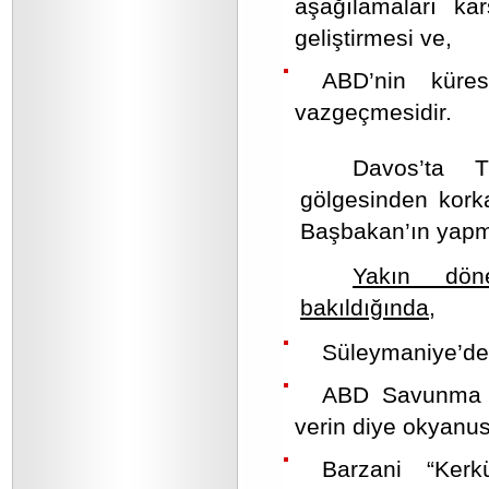
aşağılamaları ka
geliştirmesi ve,
ABD’nin küres
vazgeçmesidir.
Davos’ta T
gölgesinden kork
Başbakan’ın yapma
Yakın dön
bakıldığında,
Süleymaniye’de 
ABD Savunma B
verin diye okyanu
Barzani “Kerkü