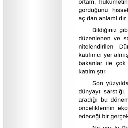
ortam, hükümetin 
gördüğünü hisset
açıdan anlamlıdır.
Bildiğiniz g
düzenlenen ve so
nitelendirilen
katılımcı yer alm
bakanlar ile çok
katılmıştır.
Son yüzyılda
dünyayı sarstığı,
aradığı bu dönemd
önceliklerinin ek
edeceği bir gerçekt
Ne var ki Ba