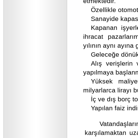
etmektedir.
Özellikle otomot
Sanayide kapasi
Kapanan işyerle
ihracat pazarları
yılının aynı ayına 
Geleceğe dönük 
Alış verişlerin
yapılmaya başlanm
Yüksek maliyetl
milyarlarca lirayı 
İç ve dış borç t
Yapılan faiz ind
Vatandaşları
karşılamaktan uza