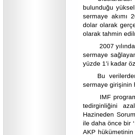
bulunduğu yüksele
sermaye akımı 20
dolar olarak gerç
olarak tahmin edilm
2007 yılında
sermaye sağlayan 
yüzde 1’i kadar öz
Bu verilerd
sermaye girişinin 
IMF
programı
tedirginliğini 
Hazineden Soruml
ile daha önce bir 
AKP hükümetinin 