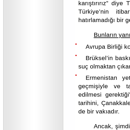
karıştırırız” diy
Türkiye’nin iti
hatırlamadığı bir g
Bunların yan
Avrupa Birliği k
Brüksel’in baskı
suç olmaktan çıkar
Ermenistan yetk
geçmişiyle ve ta
edilmesi gerektiğ
tarihini, Çanakkal
de bir vakıadır.
Ancak, şimdi