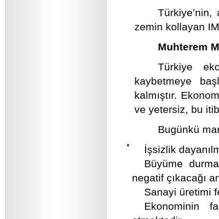
Türkiye’nin,
zemin kollayan IM
Muhterem Mil
Türkiye eko
kaybetmeye başl
kalmıştır. Ekonomi
ve yetersiz, bu it
Bugünkü manz
İşsizlik dayanıl
Büyüme durma 
negatif çıkacağı an
Sanayi üretimi f
Ekonominin fa