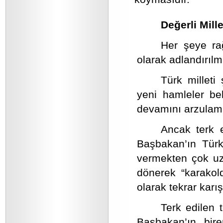
Değerli Mille
Her şeye ra
olarak adlandırılma
Türk milleti
yeni hamleler be
devamını arzulama
Ancak terk e
Başbakan’ın Türk
vermekten çok uza
dönerek “karakol
olarak tekrar karı
Terk edilen 
Başbakan’ın bire