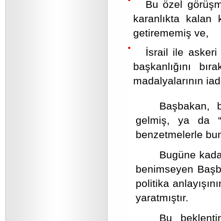
Bu özel görüşm
karanlıkta kalan
getirememiş ve,
İsrail ile asker
başkanlığını bır
madalyalarının iade
Başbakan, b
gelmiş, ya da “b
benzetmelerle bunl
Bugüne kadar 
benimseyen Başbak
politika anlayışın
yaratmıştır.
Bu beklenti