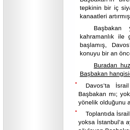
tepkinin bir iç s
kanaatleri artırmışt
Başbakan y
kahramanlık ile
başlamış, Davos
konuyu bir an ön
Buradan huz
Başbakan hangisid
Davos’ta İsra
Başbakan mı; yoks
yönelik olduğunu 
Toplantıda İsrai
yoksa İstanbul’a a