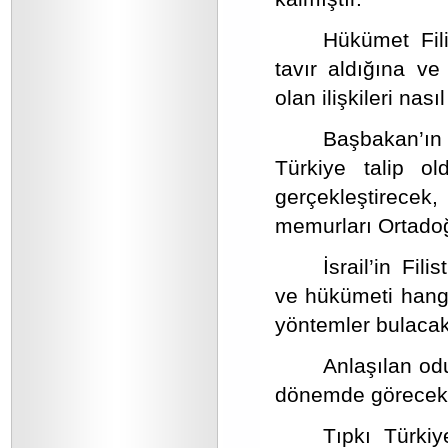
Hükümet Fili
tavır aldığına ve 
olan ilişkileri na
Başbakan’ın 
Türkiye talip o
gerçekleştirec
memurları Ortadoğ
İsrail’in Fil
ve hükümeti hangi
yöntemler bulacak
Anlaşılan od
dönemde görecek ol
Tıpkı Türkiy