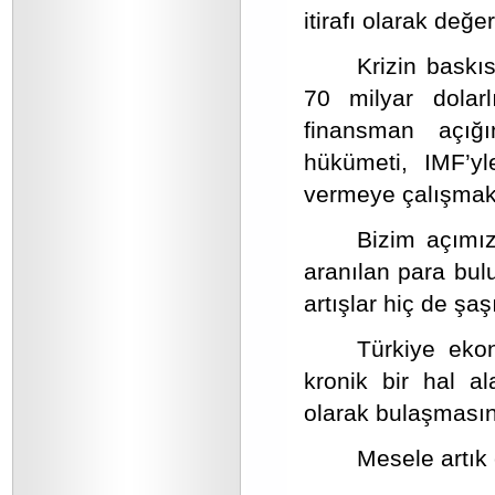
itirafı olarak değer
Krizin baskıs
70 milyar dolarl
finansman açığ
hükümeti, IMF’yl
vermeye çalışmakt
Bizim açımız
aranılan para bul
artışlar hiç de şaş
Türkiye ekon
kronik bir hal al
olarak bulaşması
Mesele artık 