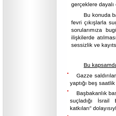
gerçeklere dayalı 
Bu konuda baş
fevri çıkışlarla s
sorularımıza bug
ilişkilerde atılm
sessizlik ve kayıtsı
Bu kapsamd
Gazze saldırıla
yaptığı beş saatli
Başbakanlık bas
suçladığı İsrail
katkıları” dolayısı