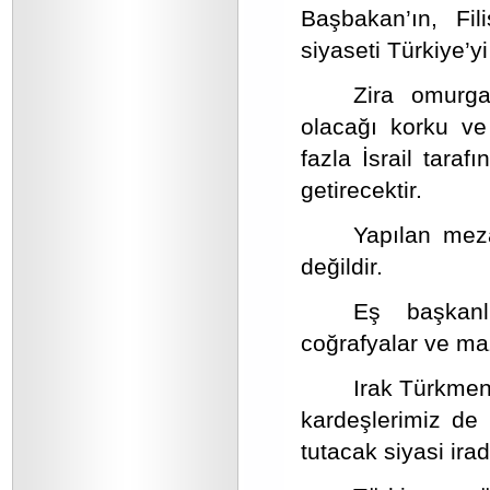
Başbakan’ın, Fil
siyaseti Türkiye’y
Zira omurga
olacağı korku ve
fazla İsrail tarafı
getirecektir.
Yapılan mez
değildir.
Eş başkanl
coğrafyalar ve maz
Irak Türkmenl
kardeşlerimiz de
tutacak siyasi ira