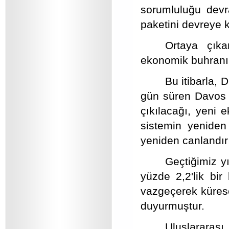
sorumluluğu devra
paketini devreye 
Ortaya çıka
ekonomik buhranın
Bu itibarla,
gün süren Davos 
çıkılacağı, yeni 
sistemin yeniden
yeniden canlandırı
Geçtiğimiz y
yüzde 2,2'lik bi
vazgeçerek küres
duyurmuştur.
Uluslararası