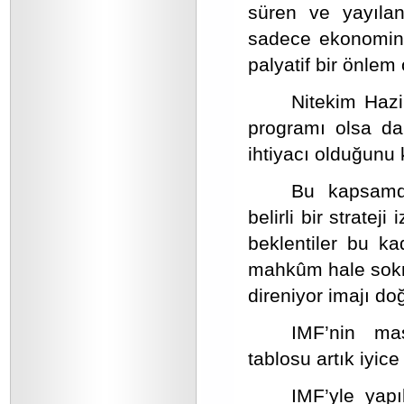
süren ve yayılan
sadece ekonomini
palyatif bir önlem
Nitekim Haz
programı olsa da,
ihtiyacı olduğunu k
Bu kapsamda
belirli bir stratej
beklentiler bu k
mahkûm hale sokm
direniyor imajı doğ
IMF’nin ma
tablosu artık iyice
IMF’yle yapı