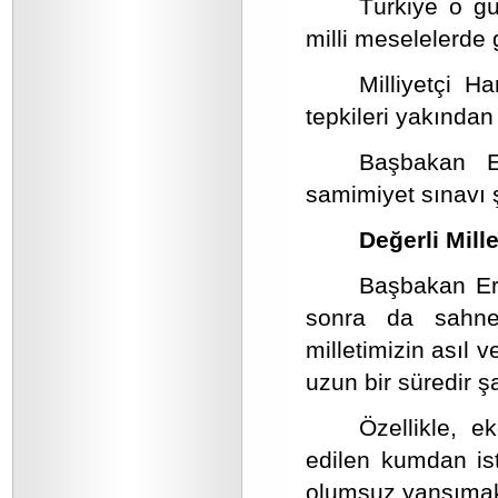
Türkiye o gü
milli meselelerde
Milliyetçi H
tepkileri yakından
Başbakan E
samimiyet sınavı ş
Değerli Mill
Başbakan Erd
sonra da sahne
milletimizin asıl v
uzun bir süredir ş
Özellikle, 
edilen kumdan ist
olumsuz yansımak