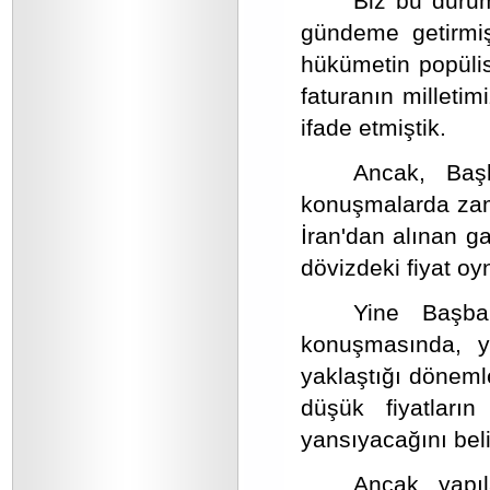
Biz bu durum
gündeme getirmi
hükümetin popüli
faturanın milletim
ifade etmiştik.
Ancak, Baş
konuşmalarda zam
İran'dan alınan g
dövizdeki fiyat oyn
Yine Başba
konuşmasında, y
yaklaştığı döneml
düşük fiyatları
yansıyacağını belir
Ancak, yapı