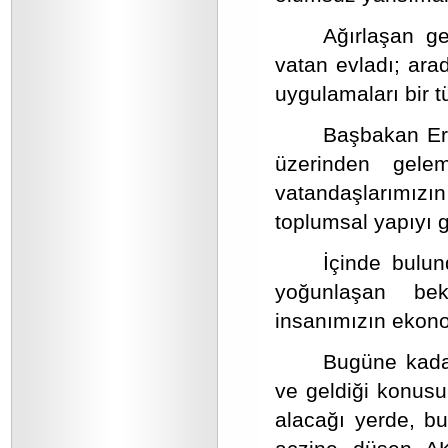
Ağırlaşan ge
vatan evladı; arad
uygulamaları bir t
Başbakan Er
üzerinden gele
vatandaşlarımızı
toplumsal yapıyı 
İçinde bulun
yoğunlaşan be
insanımızın ekonom
Bugüne kada
ve geldiği konusun
alacağı yerde, bu