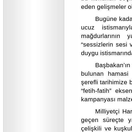
eden gelişmeler ol
Bugüne kada
ucuz istismarı
mağdurlarının 
“sessizlerin sesi 
duygu istismarın
Başbakan’ın 
bulunan hamasi b
şerefli tarihimize
“fetih-fatih” eks
kampanyası malzem
Milliyetçi Ha
geçen süreçte y
çelişkili ve kuşk