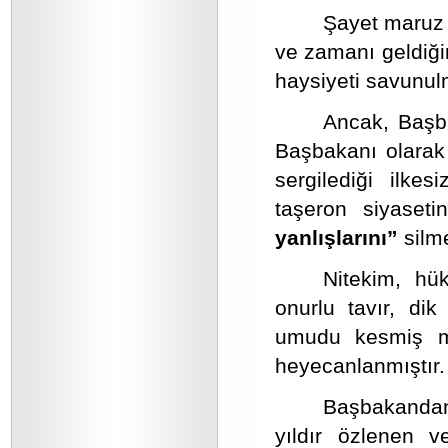
Şayet maruz 
ve zamanı geldiği
haysiyeti savunul
Ancak, Başba
Başbakanı olarak 
sergilediği ilke
taşeron siyaseti
yanlışlarını”
silm
Nitekim, hük
onurlu tavır, di
umudu kesmiş mi
heyecanlanmıştır.
Başbakandan
yıldır özlenen v