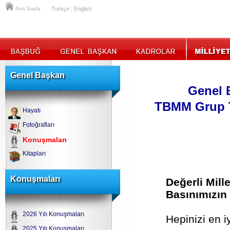
|
Ana Sayfa
Türkçe
English
Genel Başkan
Genel 
TBMM Grup T
Hayatı
Fotoğrafları
Konuşmaları
Kitapları
Konuşmaları
Değerli Mille
Basınımızın 
2026 Yılı Konuşmaları
Hepinizi en i
2025 Yılı Konuşmaları