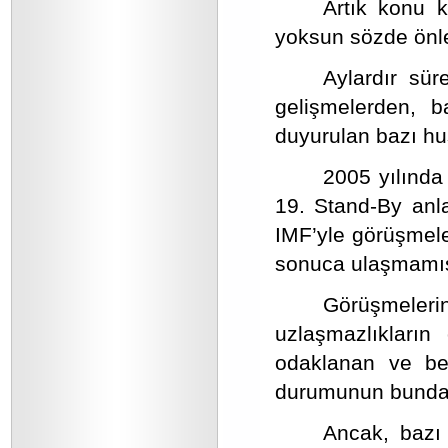
Artık konu k
yoksun sözde önle
Aylardır sü
gelişmelerden, b
duyurulan bazı hu
2005 yılında
19. Stand-By anla
IMF’yle görüşmele
sonuca ulaşmamış
Görüşmele
uzlaşmazlıkları
odaklanan ve bek
durumunun bundan 
Ancak, bazı 