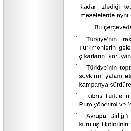
kadar izlediği te
meselelerde aynı o
Bu çerçevede
Türkiye’nin Ira
Türkmenlerin gele
çıkarlarını koruyan
Türkiye’nin top
soykırım yalanı et
kampanya sürdüre
Kıbrıs Türklerin
Rum yönetimi ve Yu
Avrupa Birliği’n
kuruluş ilkelerini