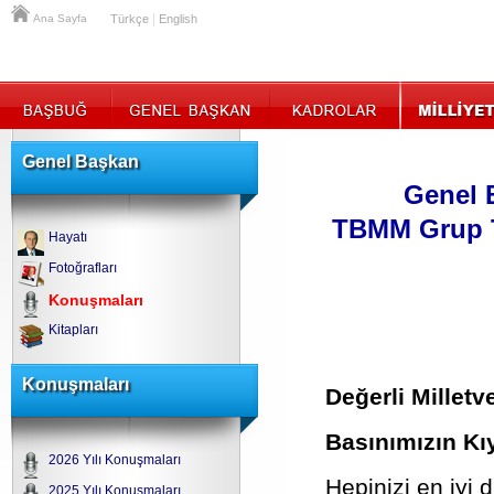
|
Ana Sayfa
Türkçe
English
Genel Başkan
Genel 
TBMM Grup T
Hayatı
Fotoğrafları
Konuşmaları
Kitapları
Konuşmaları
Değerli Milletve
Basınımızın Kıy
2026 Yılı Konuşmaları
Hepinizi en iyi 
2025 Yılı Konuşmaları