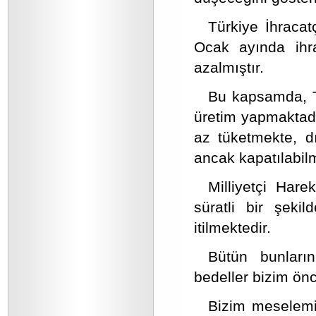
Türkiye İhracatç
Ocak ayında ihr
azalmıştır.
Bu kapsamda, T
üretim yapmaktad
az tüketmekte, dı
ancak kapatılabil
Milliyetçi Hare
süratli bir şekil
itilmektedir.
Bütün bunların
bedeller bizim ön
Bizim meselemiz