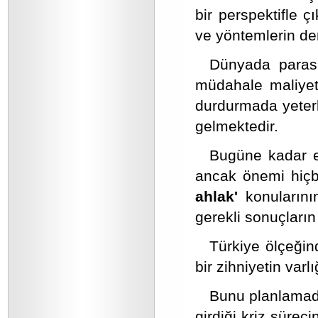
bir perspektifle ç
ve yöntemlerin de
Dünyada parasal
müdahale maliyeti
durdurmada yeter
gelmektedir.
Bugüne kadar e
ancak önemi hiç
ahlak'
konuların
gerekli sonuçların
Türkiye ölçeğin
bir zihniyetin varl
Bunu planlamada
girdiği kriz süre