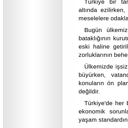
Türkiye bir ta
altında ezilirken
meselelere odakl
Bugün ülkemizi
bataklığının kuru
eski haline getir
zorluklarının beh
Ülkemizde işsizl
büyürken, vatan
konuların ön pl
değildir.
Türkiye'de her 
ekonomik sorunl
yaşam standardını