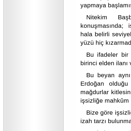
yapmaya başlamış
Nitekim Baş
konuşmasında; iş
hala belirli seviy
yüzü hiç kızarmad
Bu ifadeler bir 
birinci elden ilanı 
Bu beyan aynı
Erdoğan olduğu 
mağdurlar kitlesi
işsizliğe mahkûm o
Bize göre işsiz
izah tarzı bulunm