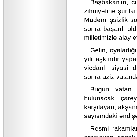
Başbakan'ın, cü
zihniyetine şunlar
Madem işsizlik sor
sonra başarılı old
milletimizle alay 
Gelin, oyaladığı
yılı aşkındır yap
vicdanlı siyasi d
sonra aziz vatand
Bugün vatan c
bulunacak çare
karşılayan, akşam
sayısındaki endişe 
Resmi rakamlarl