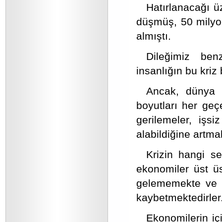
Hatırlanacağı ü
düşmüş, 50 milyon 
almıştı.
Dileğimiz benz
insanlığın bu kriz 
Ancak, dünya 
boyutları her ge
gerilemeler, işsi
alabildiğine artma
Krizin hangi se
ekonomiler üst üs
gelememekte ve b
kaybetmektedirler
Ekonomilerin iç