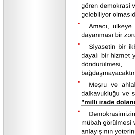
gören demokrasi ve
gelebiliyor olmasıd
Amacı, ülkeye 
dayanması bir zoru
Siyasetin bir i
dayalı bir hizmet 
döndürülmesi,
bağdaşmayacaktır
Meşru ve ahlak
dalkavukluğu ve se
"milli irade doland
Demokrasimizin b
mübah görülmesi v
anlayışının yeteri