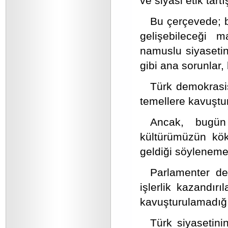
ve siyasi etik tar
Bu çerçevede; b
gelişebileceği 
namuslu siyasetin 
gibi ana sorunlar,
Türk demokrasis
temellere kavuştu
Ancak, bugün
kültürümüzün kök
geldiği söyleneme
Parlamenter dem
işlerlik kazandır
kavuşturulamadığı
Türk siyasetini