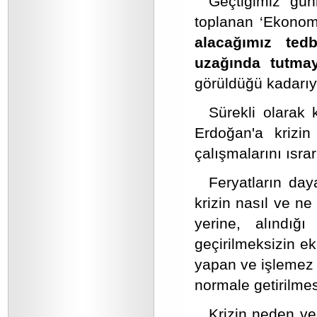
Geçtiğimiz gün
toplanan ‘Ekonom
alacağımız ted
uzağında tutma
görüldüğü kadarıyl
Sürekli olarak
Erdoğan'a krizin 
çalışmalarını ısra
Feryatların da
krizin nasıl ve ne
yerine, alındığı
geçirilmeksizin e
yapan ve işlemez b
normale getirilme
Krizin neden ve