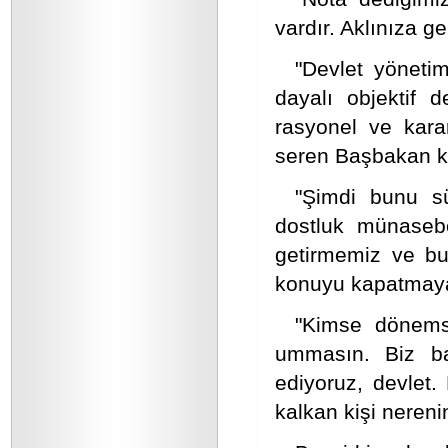
vardır. Aklınıza g
"Devlet yönetimi
dayalı objektif 
rasyonel ve karar
seren Başbakan k
"Şimdi bunu s
dostluk münasebe
getirmemiz ve bu
konuyu kapatmaya
"Kimse dönemse
ummasın. Biz ba
ediyoruz, devlet.
kalkan kişi neren