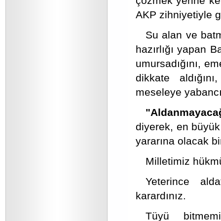
çözmek yerine ken
AKP zihniyetiyle 
Su alan ve batm
hazırlığı yapan B
umursadığını, eme
dikkate aldığını
meseleye yabancı 
"Aldanmayacağı
diyerek, en büyük
yararına olacak bi
Milletimiz hükm
Yeterince alda
karardınız.
Tüyü bitmemi