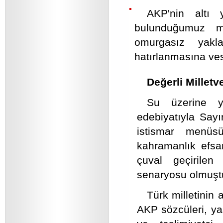
AKP'nin altı 
bulunduğumuz ma
omurgasız yakl
hatırlanmasına ves
Değerli Milletv
Su üzerine ya
edebiyatıyla Sayı
istismar menüs
kahramanlık efsan
çuval geçirilen
senaryosu olmuşt
Türk milletinin 
AKP sözcüleri, ya