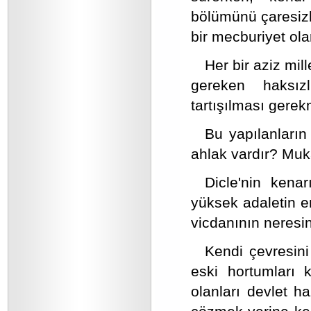
bölümünü çaresizl
bir mecburiyet ola
Her bir aziz mil
gereken haksızl
tartışılması gerek
Bu yapılanların
ahlak vardır? Muk
Dicle'nin kena
yüksek adaletin e
vicdanının neresi
Kendi çevresini
eski hortumları
olanları devlet h