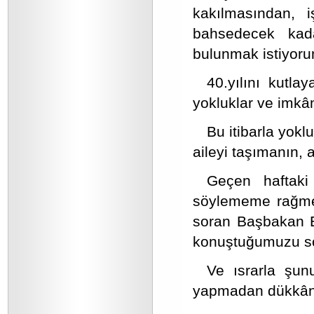
kakılmasından, i
bahsedecek kada
bulunmak istiyoru
40.yılını kutlay
yokluklar ve imkân
Bu itibarla yokl
aileyi taşımanın, 
Geçen haftak
söylememe rağmen
soran Başbakan E
konuştuğumuzu sö
Ve ısrarla şunu
yapmadan dükkânın