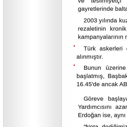
ve teslimiyetçi
gayretlerinde balt
2003 yılında kuz
rezaletinin kroni
kampanyalarının 
Türk askerleri
alınmıştır.
Bunun üzerine 
başlatmış, Başba
16.45'de ancak ABD
Göreve başlay
Yardımcısını aza
Erdoğan ise, aynı 
"Nota dediğimiz