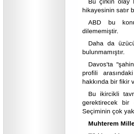
Bu çirkin olay
hikayesinin satır b
ABD bu konu
dilememiştir.
Daha da üzücü
bulunmamıştır.
Davos'ta "şahin
profili arasındak
hakkında bir fikir 
Bu ikircikli ta
gerektirecek bir
Seçiminin çok yak
Muhterem Mille