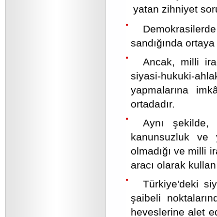
yatan zihniyet sor
Demokrasilerd
sandığında ortaya ç
Ancak, milli ira
siyasi-hukuki-ah
yapmalarına imk
ortadadır.
Aynı şekilde, 
kanunsuzluk ve 
olmadığı ve milli 
aracı olarak kullan
Türkiye'deki si
şaibeli noktaların
heveslerine alet ed