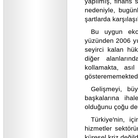
yapılmış, finans 
nedeniyle, bugün
şartlarda karşılaşı
Bu uygun ekon
yüzünden 2006 yıl
seyirci kalan hük
diğer alanlarınd
kollamakta, asıl
gösterememektedi
Gelişmeyi, büy
başkalarına iha
olduğunu çoğu de
Türkiye'nin, i
hizmetler sektör
küresel kriz değild