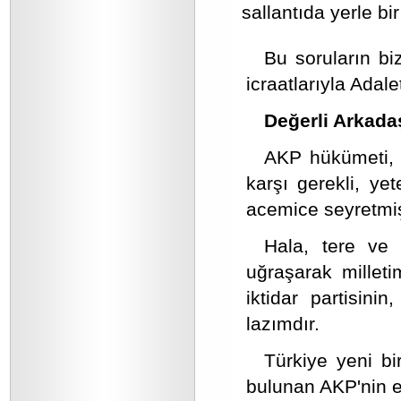
sallantıda yerle bi
Bu soruların biz
icraatlarıyla Adal
Değerli Arkada
AKP hükümeti, e
karşı gerekli, yet
acemice seyretmiş
Hala, tere ve 
uğraşarak millet
iktidar partisini
lazımdır.
Türkiye yeni bir
bulunan AKP'nin el