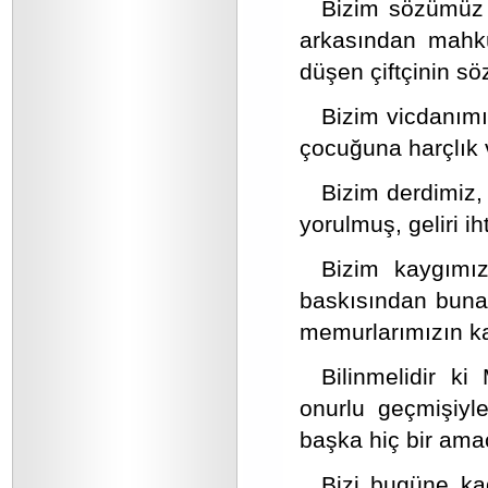
Bizim sözümüz 
arkasından mahkû
düşen çiftçinin sö
Bizim vicdanım
çocuğuna harçlık 
Bizim derdimiz, 
yorulmuş, geliri i
Bizim kaygımız
baskısından bunal
memurlarımızın ka
Bilinmelidir ki
onurlu geçmişiyl
başka hiç bir ama
Bizi bugüne k