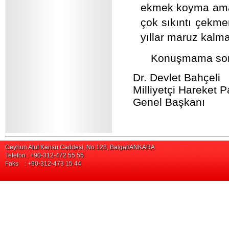
ekmek koyma amacı
çok sıkıntı çekme
yıllar maruz kalm
Konuşmama son v
Dr. Devlet Bahçeli
Milliyetçi Hareket Pa
Genel Başkanı
Ceyhun Atuf Kansu Caddesi, No:128, Balgat/ANKARA
Telefon : +90-312-472 55 55
Faks : +90-312-473 15 44