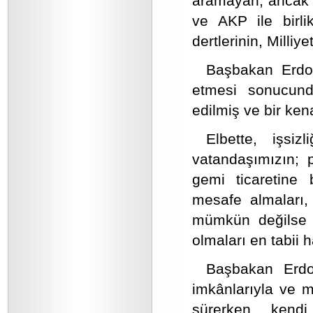
aramayan, ancak ç
ve AKP ile birl
dertlerinin, Milliy
Başbakan Erdoğa
etmesi sonucund
edilmiş ve bir kena
Elbette, işsiz
vatandaşımızın; p
gemi ticaretine 
mesafe almaları,
mümkün değilse de
olmaları en tabii h
Başbakan Erdo
imkânlarıyla ve mi
sürerken, kendi