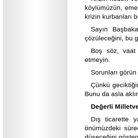
köylümüzün, emekl
krizin kurbanları b
Sayın Başbakan
çözüleceğini, bu 
Boş söz, vaat 
etmeyin.
Sorunları görün 
Çünkü geciktiğin
Bunu da asla aklı
Değerli Milletve
Dış ticarette y
önümüzdeki süreç
düşeceğini göster