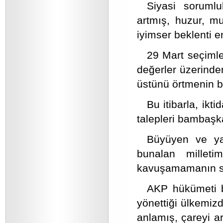
Siyasi sorumlul
artmış, huzur, m
iyimser beklenti e
29 Mart seçimler
değerler üzerinden
üstünü örtmenin b
Bu itibarla, ikt
talepleri bambaşk
Büyüyen ve yay
bunalan milleti
kavuşamamanın sız
AKP hükümeti b
yönettiği ülkemiz
anlamış, çareyi ar