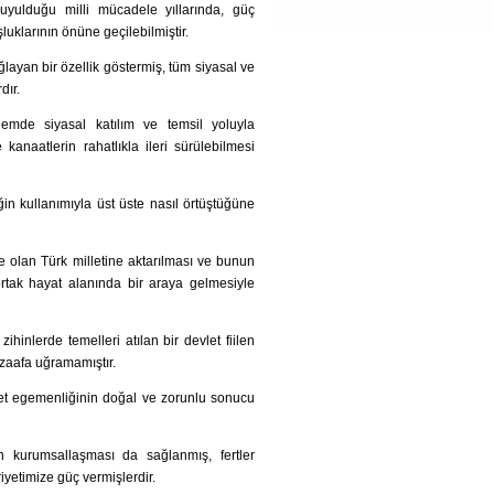
duyulduğu milli mücadele yıllarında, güç
uklarının önüne geçilebilmiştir.
ğlayan bir özellik göstermiş, tüm siyasal ve
dır.
nemde siyasal katılım ve temsil yoluyla
 kanaatlerin rahatlıkla ileri sürülebilmesi
in kullanımıyla üst üste nasıl örtüştüğüne
olan Türk milletine aktarılması ve bunun
rtak hayat alanında bir araya gelmesiyle
ihinlerde temelleri atılan bir devlet fiilen
 zaafa uğramamıştır.
illet egemenliğinin doğal ve zorunlu sonucu
in kurumsallaşması da sağlanmış, fertler
iyetimize güç vermişlerdir.