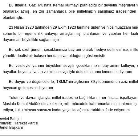
Bu itibarla, Gazi Mustafa Kemal kurmayı planladığı bir devletin meşruiyet te
bırakarak atmış, en zor zamanlarda bile milletimizin sarsılmaz iradesind
planlamıştır.
23 Nisan 1920 tarihinden 29 Ekim 1923 tarihine giden ve nice muazzam mücad
sorumlu bir egemenlik anlayışı amaçlanmış, planlanan ve yapılan her faal
dayanması böylelikle sağlanmıştır.
Bu çok özel günün, çocuklarımıza bayram olarak hediye edilmesi ise, millet
yönelik idealist bir bakışın her daim var olduğunu göstermiştir.
Bu vesileyle yarının büyükleri sevgili çocuklarımızın bayramını kutluyor, sa
hayatları boyunca vatan ve millet sevgisiyle dolu olmalarını temenni ediyorum.
Bu duygu ve düşüncelerle, TBMM'nin açılışının 89.yıldönümünün aziz mille
heyecan getirmesini diliyorum.
Tutum ve davranışlarıyla millet iradesine bağlılıklarını her fırsatta ispatl
Mustafa Kemal Atatürk olmak üzere, milli mücadele kahramanlarını, muhterem şeh
ediyor, kutlu mirasın sonsuza kadar yaşatılacağını kararlılıkla ifade ediyorum.
evlet Bahçeli
illiyetçi Hareket Partisi
Genel Başkanı