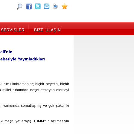
li'nin
etiyle Yayınladıkları
urucu kahramanlar; hiçbir heyetin, hiçbir
n millet ruhundan neşet etmeyen otoriteyi
 varlığında somutlaşmış ve çok şükür ki
eki meşruiyet arayışı TBMM'nin açılmasıyla