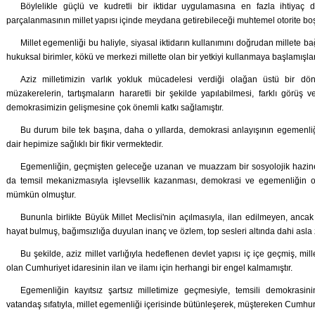
Böylelikle güçlü ve kudretli bir iktidar uygulamasına en fazla ihtiyaç 
parçalanmasının millet yapısı içinde meydana getirebileceği muhtemel otorite boşl
Millet egemenliği bu haliyle, siyasal iktidarın kullanımını doğrudan millete ba
hukuksal birimler, kökü ve merkezi millette olan bir yetkiyi kullanmaya başlamışlar
Aziz milletimizin varlık yokluk mücadelesi verdiği olağan üstü bir dö
müzakerelerin, tartışmaların hararetli bir şekilde yapılabilmesi, farklı görüş ve
demokrasimizin gelişmesine çok önemli katkı sağlamıştır.
Bu durum bile tek başına, daha o yıllarda, demokrasi anlayışının egemenliğ
dair hepimize sağlıklı bir fikir vermektedir.
Egemenliğin, geçmişten geleceğe uzanan ve muazzam bir sosyolojik hazine 
da temsil mekanizmasıyla işlevsellik kazanması, demokrasi ve egemenliğin o
mümkün olmuştur.
Bununla birlikte Büyük Millet Meclisi'nin açılmasıyla, ilan edilmeyen, ancak z
hayat bulmuş, bağımsızlığa duyulan inanç ve özlem, top sesleri altında dahi asla
Bu şekilde, aziz millet varlığıyla hedeflenen devlet yapısı iç içe geçmiş, m
olan Cumhuriyet idaresinin ilan ve ilamı için herhangi bir engel kalmamıştır.
Egemenliğin kayıtsız şartsız milletimize geçmesiyle, temsili demokrasin
vatandaş sıfatıyla, millet egemenliği içerisinde bütünleşerek, müştereken Cumhur