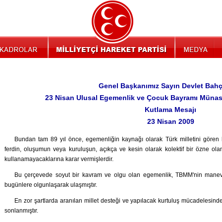
Genel Başkanımız Sayın Devlet Bahçe
23 Nisan Ulusal Egemenlik ve Çocuk Bayramı Münaseb
Kutlama Mesajı
23 Nisan 2009
Bundan tam 89 yıl önce, egemenliğin kaynağı olarak Türk milletini gören k
ferdin, oluşumun veya kuruluşun, açıkça ve kesin olarak kolektif bir özne ola
kullanamayacaklarına karar vermişlerdir.
Bu çerçevede soyut bir kavram ve olgu olan egemenlik, TBMM'nin manevi
bugünlere olgunlaşarak ulaşmıştır.
En zor şartlarda aranılan millet desteği ve yapılacak kurtuluş mücadelesind
sonlanmıştır.