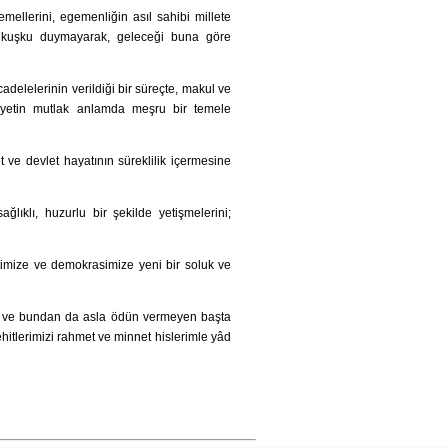
mellerini, egemenliğin asıl sahibi millete
en kuşku duymayarak, geleceği buna göre
elelerinin verildiği bir süreçte, makul ve
iyetin mutlak anlamda meşru bir temele
 ve devlet hayatının süreklilik içermesine
ğlıklı, huzurlu bir şekilde yetişmelerini;
timize ve demokrasimize yeni bir soluk ve
ayan ve bundan da asla ödün vermeyen başta
itlerimizi rahmet ve minnet hislerimle yâd