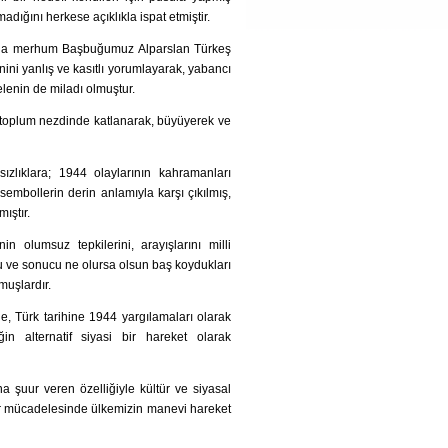
dığını herkese açıklıkla ispat etmiştir.
arında merhum Başbuğumuz Alparslan Türkeş
enini yanlış ve kasıtlı yorumlayarak, yabancı
elenin de miladı olmuştur.
ş, toplum nezdinde katlanarak, büyüyerek ve
sızlıklara; 1944 olaylarının kahramanları
 sembollerin derin anlamıyla karşı çıkılmış,
ıştır.
n olumsuz tepkilerini, arayışlarını milli
nu ve sonucu ne olursa olsun baş koydukları
muşlardır.
e, Türk tarihine 1944 yargılamaları olarak
in alternatif siyasi bir hareket olarak
a şuur veren özelliğiyle kültür ve siyasal
tler mücadelesinde ülkemizin manevi hareket