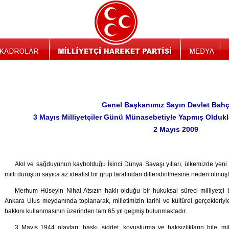
Genel Başkanımız Sayın Devlet Bahçe
3 Mayıs Milliyetçiler Günü Münasebetiyle Yapmış Oldukla
2 Mayıs 2009
Akıl ve sağduyunun kaybolduğu İkinci Dünya Savaşı yılları, ülkemizde yeni 
milli duruşun sayıca az idealist bir grup tarafından dillendirilmesine neden olmuşt
Merhum Hüseyin Nihal Atsızın haklı olduğu bir hukuksal süreci milliyetçi b
Ankara Ulus meydanında toplanarak, milletimizin tarihi ve kültürel gerçekleriyle
hakkını kullanmasının üzerinden tam 65 yıl geçmiş bulunmaktadır.
3 Mayıs 1944 olayları; baskı, şiddet, kovuşturma ve haksızlıkların bile, mil