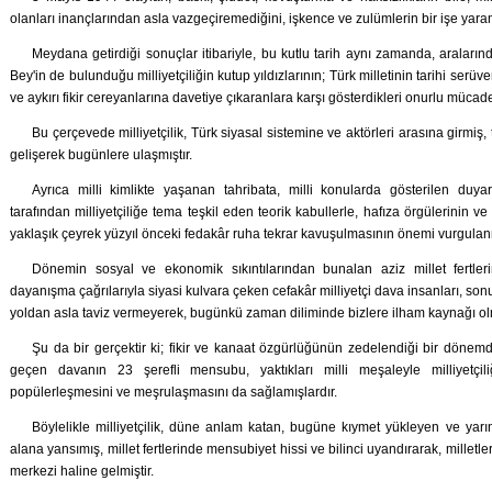
olanları inançlarından asla vazgeçiremediğini, işkence ve zulümlerin bir işe yarama
Meydana getirdiği sonuçlar itibariyle, bu kutlu tarih aynı zamanda, aral
Bey'in de bulunduğu milliyetçiliğin kutup yıldızlarının; Türk milletinin tarihi serüv
ve aykırı fikir cereyanlarına davetiye çıkaranlara karşı gösterdikleri onurlu mücad
Bu çerçevede milliyetçilik, Türk siyasal sistemine ve aktörleri arasına girmi
gelişerek bugünlere ulaşmıştır.
Ayrıca milli kimlikte yaşanan tahribata, milli konularda gösterilen duyar
tarafından milliyetçiliğe tema teşkil eden teorik kabullerle, hafıza örgülerinin ve
yaklaşık çeyrek yüzyıl önceki fedakâr ruha tekrar kavuşulmasının önemi vurgulanm
Dönemin sosyal ve ekonomik sıkıntılarından bunalan aziz millet fertlerini
dayanışma çağrılarıyla siyasi kulvara çeken cefakâr milliyetçi dava insanları, so
yoldan asla taviz vermeyerek, bugünkü zaman diliminde bizlere ilham kaynağı ol
Şu da bir gerçektir ki; fikir ve kanaat özgürlüğünün zedelendiği bir dönemd
geçen davanın 23 şerefli mensubu, yaktıkları milli meşaleyle milliyetçiliğ
popülerleşmesini ve meşrulaşmasını da sağlamışlardır.
Böylelikle milliyetçilik, düne anlam katan, bugüne kıymet yükleyen ve yarın
alana yansımış, millet fertlerinde mensubiyet hissi ve bilinci uyandırarak, mille
merkezi haline gelmiştir.