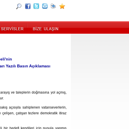
li'nin
rı Yazılı Basın Açıklaması
arayış ve taleplerin doğmasına yol açmış,
ur.
akış açısıyla sahiplenen vatanseverlerin,
 çelişen, çatışan tezlere demokratik itiraz
li bir hedefi kendileri için pusula yapmış