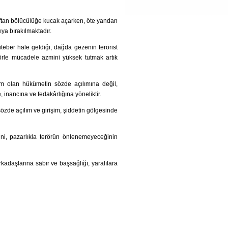
araftan bölücülüğe kucak açarken, öte yandan
ıya bırakılmaktadır.
uteber hale geldiği, dağda gezenin terörist
rle mücadele azmini yüksek tutmak artık
slim olan hükümetin sözde açılımına değil,
, inancına ve fedakârlığına yöneliktir.
özde açılım ve girişim, şiddetin gölgesinde
ini, pazarlıkla terörün önlenemeyeceğinin
kadaşlarına sabır ve başsağlığı, yaralılara