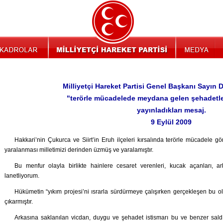
Milliyetçi Hareket Partisi Genel Başkanı Sayın D
"terörle mücadelede meydana gelen şehadetlerl
yayınladıkları mesaj.
9 Eylül 2009
Hakkari’nin Çukurca ve Siirt’in Eruh ilçeleri kırsalında terörle mücadele g
yaralanması milletimizi derinden üzmüş ve yaralamıştır.
Bu menfur olayla birlikte hainlere cesaret verenleri, kucak açanları, a
lanetliyorum.
Hükümetin “yıkım projesi’ni ısrarla sürdürmeye çalışırken gerçekleşen bu ol
çıkarmıştır.
Arkasına saklanılan vicdan, duygu ve şehadet istismarı bu ve benzer sal