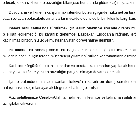
edecek, korkarız ki terörle pazarlığın bilançosu her alanda giderek ağırlaşacaktır.
Duyguların ve fikirlerin karıştırılmak istendiği bu süreç içinde hükümet bir t
vatan evlatları bölücülerle amansız bir mücadele etmek gibi bir ikilemle karşı karş
İhaneti şehir şartlarında sürdürmek için teslim olanın ve siyasete girenin m
bile ilan edilemediği bu karanlık dönemde, Başbakan Erdoğan’a rağmen, terö
kaçınılmaz bir zorunluluk ve müstesna vatan görevi haline gelmiştir.
Bu itibarla, bir sabotaj varsa, bu Başbakan’ın iddia ettiği gibi teröre te
milletinin esenliği için terörle mücadeleyi yıllardır sürdüren kahramanların azmine
Kanlı terör örgütünün belini kırmadan ve ortadan kaldırmadan yapılacak her s
kalmaya ve terör ile yapılan pazarlığın parçası olmaya devam edecektir.
İçinde bulunduğumuz ağır şartlar, Türkiye'nin kararlı bir duruş sergilemes
anlaşılmasını kaçınılamayacak bir gerçek haline getirmiştir.
Aziz şehitlerimize Cenab-ı Allah’tan rahmet, milletimize ve kahraman silah ar
acil şifalar diliyorum.