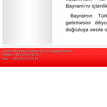
Bayramı’nı içtenli
Bayramın Türk
getirmesini diliy
doğruluşa vesile o
Ceyhun Atuf Kansu Caddesi, No:128, Balgat/ANKARA
Telefon : +90-312-472 55 55
Faks : +90-312-473 15 44