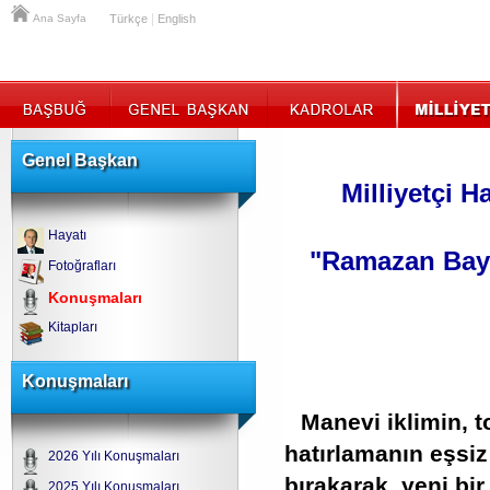
|
Ana Sayfa
Türkçe
English
Genel Başkan
Milliyetçi H
Hayatı
"Ramazan Bayr
Fotoğrafları
Konuşmaları
Kitapları
Konuşmaları
Manevi iklimin, 
hatırlamanın eşsiz
2026 Yılı Konuşmaları
bırakarak, yeni b
2025 Yılı Konuşmaları