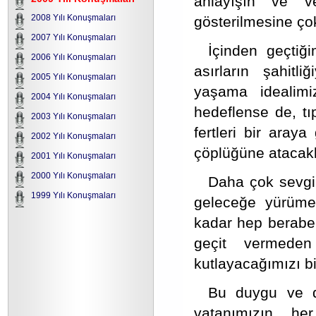
anlayışın ve v
2008 Yılı Konuşmaları
gösterilmesine çok
2007 Yılı Konuşmaları
İçinden geçtiğ
2006 Yılı Konuşmaları
asırların şahitli
2005 Yılı Konuşmaları
yaşama idealimiz
2004 Yılı Konuşmaları
hedeflense de, tı
2003 Yılı Konuşmaları
fertleri bir aray
2002 Yılı Konuşmaları
çöplüğüne atacakl
2001 Yılı Konuşmaları
2000 Yılı Konuşmaları
Daha çok sevgi v
1999 Yılı Konuşmaları
geleceğe yürüm
kadar hep berabe
geçit vermede
kutlayacağımızı b
Bu duygu ve d
vatanımızın he