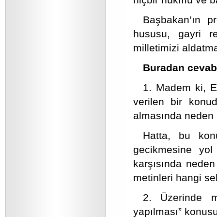
Başbakan’ın pr
hususu, gayri r
milletimizi aldat
Buradan cevabı
1. Madem ki, E
verilen bir konu
almasında neden ı
Hatta, bu kon
gecikmesine yol 
karşısında neden 
metinleri hangi s
2. Üzerinde m
yapılması” konusun