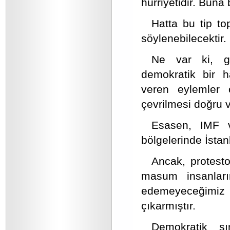
hürriyetidir. Buna 
Hatta bu tip to
söylenebilecektir.
Ne var ki, gö
demokratik bir h
veren eylemler 
çevrilmesi doğru 
Esasen, IMF v
bölgelerinde İstanb
Ancak, protest
masum insanları
edemeyeceğimiz 
çıkarmıştır.
Demokratik sı