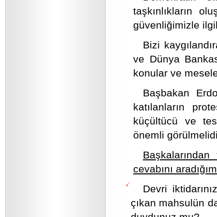
taşkınlıkların o
güvenliğimizle ilgi
Bizi kaygıland
ve Dünya Bankası 
konular ve mesele
Başbakan Erdoğ
katılanların pro
küçültücü ve tes
önemli görülmelidi
Başkalarından 
cevabını aradığımı
Devri iktidarını
çıkan mahsulün dah
duydunuz mu?