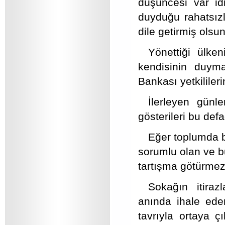
düşüncesi var id
duyduğu rahatsızl
dile getirmiş olsun
Yönettiği ülken
kendisinin duy
Bankası yetkililer
İlerleyen günle
gösterileri bu defa
Eğer toplumda b
sorumlu olan ve bu
tartışma götürmez 
Sokağın itiraz
anında ihale ede
tavrıyla ortaya 