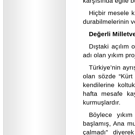
karşısında eğile b
Hiçbir mesele k
durabilmelerinin 
Değerli Milletve
Dıştaki açılım o
adı olan yıkım pr
Türkiye’nin ayr
olan sözde “Kürt 
kendilerine kolt
hafta mesafe ka
kurmuşlardır.
Böylece yıkım
başlamış, Ana muh
çalmadı” diyerek