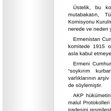
Üstelik, bu k
mutabakatın, Tü
Komisyonu Kurulma
nerede ve neden 
Ermenistan Cumh
komitede 1915 ola
asla kabul etmeyec
Ermeni Cumhurb
“soykırım kurban
varlıklarının arşi
de söylemiştir.
AKP hükümetinin
malul Protokoller
iradesini resmileşt