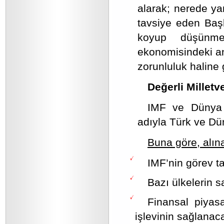
alarak; nerede yan
tavsiye eden Baş
koyup düşünmes
ekonomisindeki a
zorunluluk haline 
Değerli Milletve
IMF ve Dünya B
adıyla Türk ve D
Buna göre, alın
IMF’nin görev t
Bazı ülkelerin s
Finansal piyasa
işlevinin sağlanac