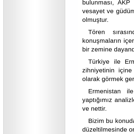
bulunması, AKP h
vesayet ve güdüm
olmuştur.
Tören sırasın
konuşmaların içer
bir zemine dayandı
Türkiye ile E
zihniyetinin için
olarak görmek ge
Ermenistan ile
yaptığımız analiz
ve nettir.
Bizim bu konuda
düzeltilmesinde or