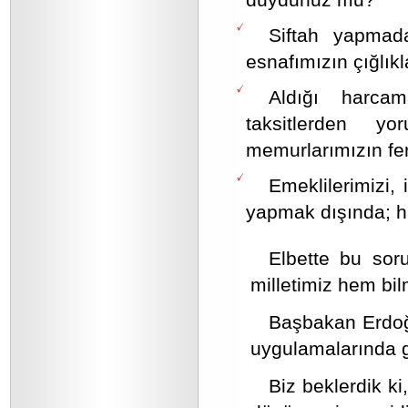
Siftah yapmada
esnafımızın çığlıkla
Aldığı harca
taksitlerden yo
memurlarımızın fer
Emeklilerimizi, 
yapmak dışında; hat
Elbette bu soru
milletimiz hem bi
Başbakan Erdoğa
uygulamalarında g
Biz beklerdik k