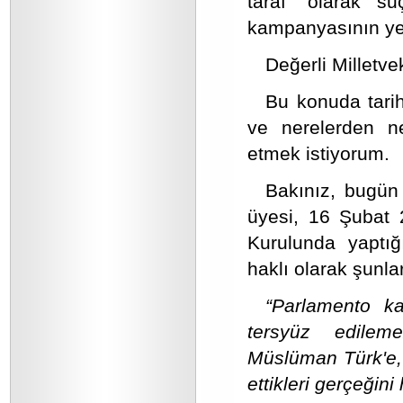
taraf” olarak s
kampanyasının yen
Değerli Milletveki
Bu konuda tarihi
ve nerelerden ne
etmek istiyorum.
Bakınız, bugün
üyesi, 16 Şubat 
Kurulunda yaptı
haklı olarak şunlar
“Parlamento kar
tersyüz edilem
Müslüman Türk'e, 
ettikleri gerçeğini