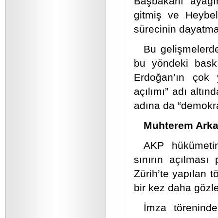
Başbakanı ayağı
gitmiş ve Heybel
sürecinin dayatmal
Bu gelişmelerde
bu yöndeki baskı
Erdoğan’ın çok 
açılımı” adı altın
adına da “demokra
Muhterem Arka
AKP hükümetini
sınırın açılması
Zürih’te yapılan t
bir kez daha gözle
İmza töreninde