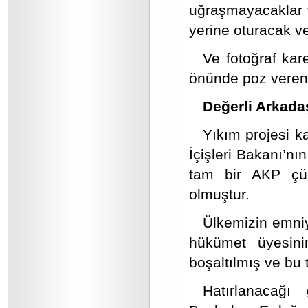
uğraşmayacaklar 
yerine oturacak v
Ve fotoğraf kar
önünde poz veren 
Değerli Arkada
Yıkım projesi 
İçişleri Bakanı’nı
tam bir AKP çür
olmuştur.
Ülkemizin emniy
hükümet üyesini
boşaltılmış ve bu 
Hatırlanacağı