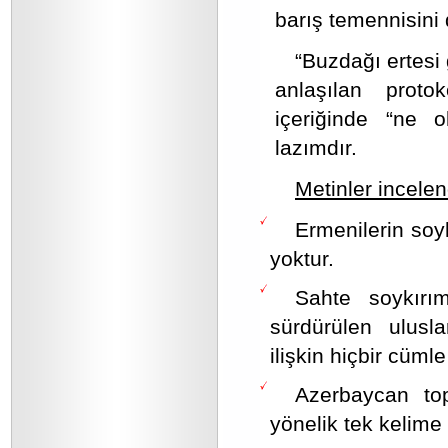
barış temennisini 
“Buzdağı ertesi
anlaşılan proto
içeriğinde “ne
lazımdır.
Metinler incelen
Ermenilerin soyk
yoktur.
Sahte soykırı
sürdürülen ulusl
ilişkin hiçbir cümle
Azerbaycan top
yönelik tek kelime 