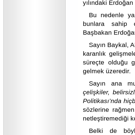
yılındaki Erdoğan 
Bu nedenle ya 
bunlara sahip 
Başbakan Erdoğan
Sayın Baykal, 
karanlık gelişme
süreçte olduğu g
gelmek üzeredir.
Sayın ana muh
çelişkiler, belirsi
Politikası’nda hiçb
sözlerine rağmen
netleştiremediği k
Belki de böyl