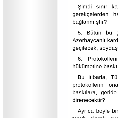
Şimdi sınır k
gerekçelerden h
bağlanmıştır?
5. Bütün bu g
Azerbaycanlı kard
geçilecek, soydaşl
6. Protokolle
hükümetine baskı 
Bu itibarla, T
protokollerin on
baskılara, geride
direnecektir?
Ayrıca böyle bi