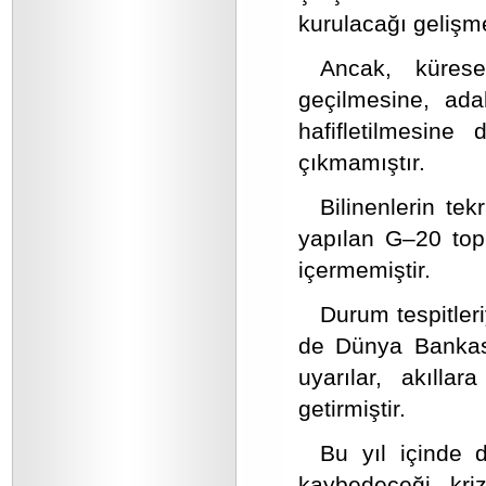
kurulacağı gelişm
Ancak, kürese
geçilmesine, adal
hafifletilmesine
çıkmamıştır.
Bilinenlerin tek
yapılan G–20 topl
içermemiştir.
Durum tespitler
de Dünya Bankası
uyarılar, akılla
getirmiştir.
Bu yıl içinde 
kaybedeceği, kri