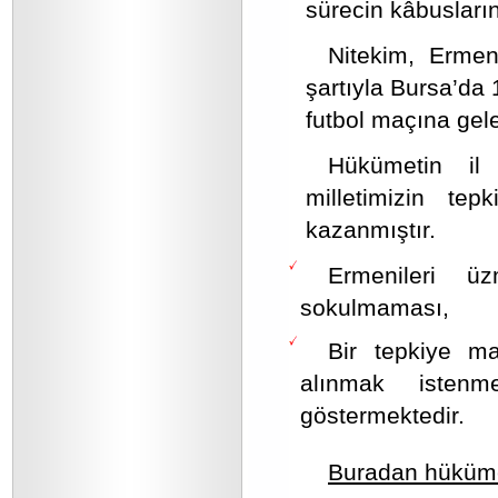
sürecin kâbusları
Nitekim, Ermen
şartıyla Bursa’da
futbol maçına gele
Hükümetin il 
milletimizin tep
kazanmıştır.
Ermenileri ü
sokulmaması,
Bir tepkiye ma
alınmak istenm
göstermektedir.
Buradan hükümeti