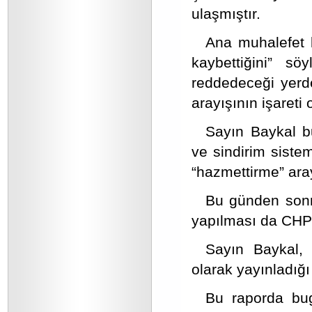
ulaşmıştır.
Ana muhalefet li
kaybettiğini” sö
reddedeceği yerd
arayışının işareti 
Sayın Baykal bu
ve sindirim siste
“hazmettirme” aray
Bu günden sonr
yapılması da CHP’
Sayın Baykal, 
olarak yayınladığı
Bu raporda bugü