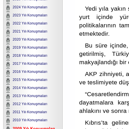
Yedi yıla yakın
2024 Yılı Konuşmaları
2023 Yılı Konuşmaları
yurt içinde yür
2022 Yılı Konuşmaları
politikalarının t
2021 Yılı Konuşmaları
etmektedir.
2020 Yılı Konuşmaları
Bu süre içinde,
2019 Yılı Konuşmaları
getirilmiş, Türk
2018 Yılı Konuşmaları
makyajlandığı bir 
2017 Yılı Konuşmaları
2016 Yılı Konuşmaları
AKP zihniyeti, 
2015 Yılı Konuşmaları
ve teslimiyete dü
2014 Yılı Konuşmaları
“Cesaretlendir
2013 Yılı Konuşmaları
dayatmalara karş
2012 Yılı Konuşmaları
ahlakını ve sonra 
2011 Yılı Konuşmaları
2010 Yılı Konuşmaları
Kıbrıs’ta geli
2009 Yılı Konuşmaları