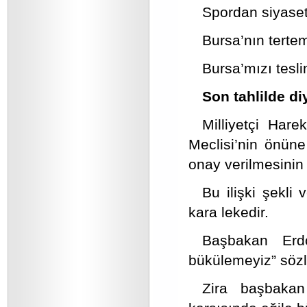
Spordan siyaseti
Bursa’nın tertem
Bursa’mızı tesl
Son tahlilde d
Milliyetçi Hare
Meclisi’nin önüne
onay verilmesinin 
Bu ilişki şekli
kara lekedir.
Başbakan Erdo
bükülemeyiz” sözle
Zira başbakan