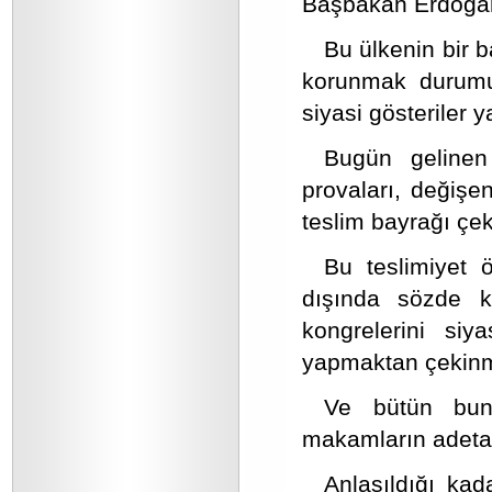
Başbakan Erdoğan’
Bu ülkenin bir b
korunmak durumu
siyasi gösteriler y
Bugün gelinen
provaları, değişe
teslim bayrağı çek
Bu teslimiyet ö
dışında sözde k
kongrelerini siy
yapmaktan çekinm
Ve bütün bunl
makamların adeta 
Anlaşıldığı kad