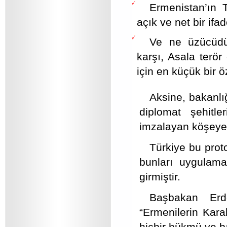
Ermenistan’ın 
açık ve net bir ifad
Ve ne üzücüdür
karşı, Asala terör
için en küçük bir 
Aksine, bakanlığ
diplomat şehitle
imzalayan köşeye 
Türkiye bu proto
bunları uygulam
girmiştir.
Başbakan Erd
“Ermenilerin Karab
hiçbir hükmü ve b