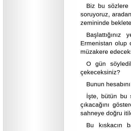
Biz bu sözlere
soruyoruz, aradan
zemininde bekleter
Başlattığınız
Ermenistan olup 
müzakere edeceks
O gün söyledik
çekeceksiniz?
Bunun hesabını 
İşte, bütün bu 
çıkacağını göster
sahneye doğru itil
Bu kıskacın b