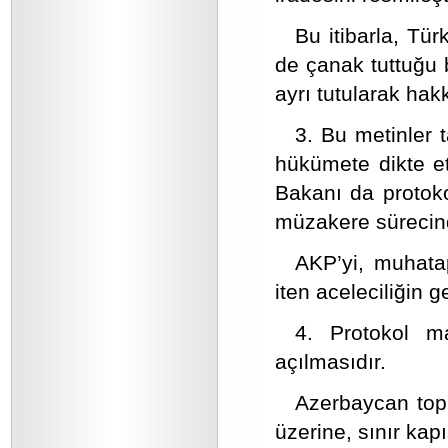
Bu itibarla, Tü
de çanak tuttuğu 
ayrı tutularak hak
3. Bu metinler 
hükümete dikte ett
Bakanı da protoko
müzakere sürecinde
AKP’yi, muhata
iten aceleciliğin 
4. Protokol ma
açılmasıdır.
Azerbaycan topr
üzerine, sınır kap