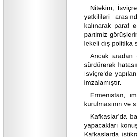
Nitekim, İsviç
yetkilileri aras
kalınarak paraf e
partimiz görüşler
lekeli dış politika 
Ancak aradan g
sürdürerek hatas
İsviçre’de yapılan
imzalamıştır.
Ermenistan, imz
kurulmasının ve s
Kafkaslar’da ba
yapacakları konuş
Kafkaslarda istik