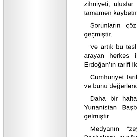
zihniyeti, ulusla
tamamen kaybetmi
Sorunların çöz
geçmiştir.
Ve artık bu tesl
arayan herkes 
Erdoğan’ın tarifi il
Cumhuriyet tari
ve bunu değerlendi
Daha bir hafta
Yunanistan Başba
gelmiştir.
Medyanın “zey