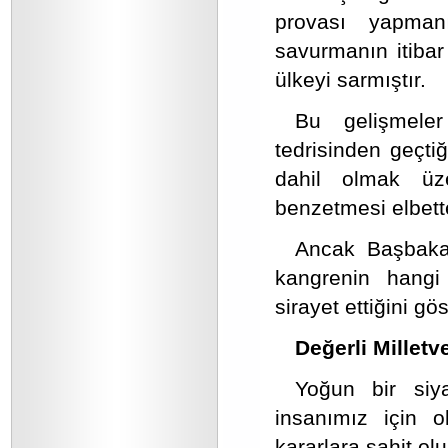
provası yapmanı
savurmanın itibar
ülkeyi sarmıştır.
Bu gelişmeler
tedrisinden geçti
dahil olmak üz
benzetmesi elbette 
Ancak Başbakan
kangrenin hangi 
sirayet ettiğini g
Değerli Milletv
Yoğun bir siy
insanımız için o
kararlara şahit ol