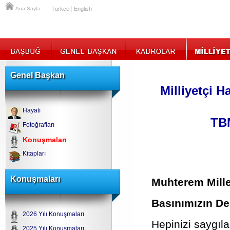
|
Ana Sayfa
Türkçe
English
Genel Başkan
Milliyetçi H
Hayatı
TB
Fotoğrafları
Konuşmaları
Kitapları
Konuşmaları
Muhterem Mille
Basınımızın Değ
2026 Yılı Konuşmaları
Hepinizi saygıl
2025 Yılı Konuşmaları