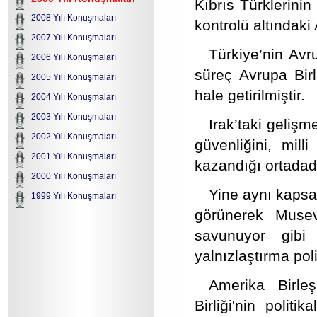
Kıbrıs Türklerinin
2008 Yılı Konuşmaları
kontrolü altındaki 
2007 Yılı Konuşmaları
Türkiye’nin Avr
2006 Yılı Konuşmaları
süreç Avrupa Bir
2005 Yılı Konuşmaları
hale getirilmiştir.
2004 Yılı Konuşmaları
2003 Yılı Konuşmaları
Irak’taki gelişme
2002 Yılı Konuşmaları
güvenliğini, mill
2001 Yılı Konuşmaları
kazandığı ortadadı
2000 Yılı Konuşmaları
Yine aynı kapsamd
1999 Yılı Konuşmaları
görünerek Musevi
savunuyor gibi
yalnızlaştırma pol
Amerika Birleş
Birliği'nin polit