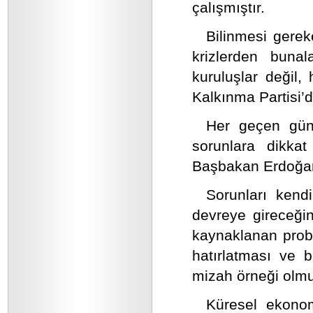
çalışmıştır.
Bilinmesi gerek
krizlerden bunal
kuruluşlar değil,
Kalkınma Partisi’di
Her geçen gün
sorunlara dikkat
Başbakan Erdoğan
Sorunları kend
devreye gireceğin
kaynaklanan probl
hatırlatması ve 
mizah örneği olmu
Küresel ekonomi