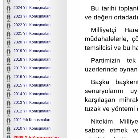
Bu tarihi toplan
2024 Yılı Konuşmaları
ve değeri ortadadı
2023 Yılı Konuşmaları
2022 Yılı Konuşmaları
Milliyetçi Ha
2021 Yılı Konuşmaları
müdahalelerle, çö
2020 Yılı Konuşmaları
temsilcisi ve bu h
2019 Yılı Konuşmaları
Partimizin te
2018 Yılı Konuşmaları
üzerlerinde oynan
2017 Yılı Konuşmaları
2016 Yılı Konuşmaları
Başka başkent
2015 Yılı Konuşmaları
senaryolarını 
2014 Yılı Konuşmaları
karşılaşan mihrak
2013 Yılı Konuşmaları
tuzak ve yöntemi 
2012 Yılı Konuşmaları
Nitekim, Milliy
2011 Yılı Konuşmaları
2010 Yılı Konuşmaları
sabote etmek ve 
2009 Yılı Konuşmaları