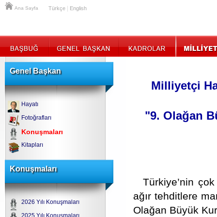
|
Ana Sayfa
Türkçe
English
Genel Başkan
Milliyetçi H
Hayatı
"9. Olağan B
Fotoğrafları
Konuşmaları
Kitapları
Konuşmaları
Türkiye’nin çok
ağır tehditlere ma
2026 Yılı Konuşmaları
Olağan Büyük Kurul
2025 Yılı Konuşmaları