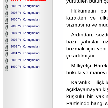
yürütülen bütün ça
2008 Yılı Konuşmaları
Hükümetin part
2007 Yılı Konuşmaları
karakteri ve ül
2006 Yılı Konuşmaları
sızmasına ve müda
2005 Yılı Konuşmaları
2004 Yılı Konuşmaları
Ardından, sözd
2003 Yılı Konuşmaları
bazı şahıslar ü
2002 Yılı Konuşmaları
bozmak için yeni
2001 Yılı Konuşmaları
çıkartılmıştır.
2000 Yılı Konuşmaları
Milliyetçi Harek
1999 Yılı Konuşmaları
hukuki ve manevi şa
Karanlık ilişk
açıklayamayan kişi
kuşkulu bir yakınl
Partisinde hangi s