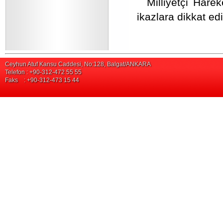
Milliyetçi Hare
ikazlara dikkat ed
Ceyhun Atuf Kansu Caddesi, No:128, Balgat/ANKARA
Telefon : +90-312-472 55 55
Faks : +90-312-473 15 44