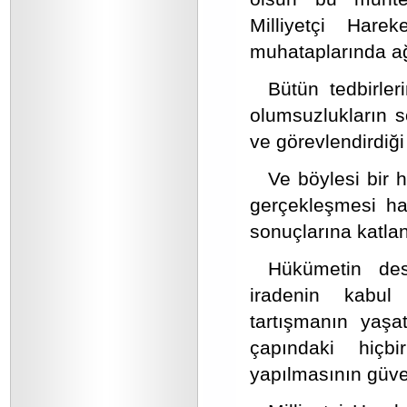
Milliyetçi Harek
muhataplarında ağı
Bütün tedbirl
olumsuzlukların 
ve görevlendirdiği
Ve böylesi bir 
gerçekleşmesi ha
sonuçlarına katlan
Hükümetin des
iradenin kabul
tartışmanın yaşat
çapındaki hiçb
yapılmasının güve