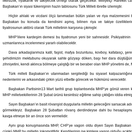
ilkesizlik, riyakârlık ve takiyecilik örneği olarak geçecektir. Milliyetçi Hareket
Başbakan’ın siyasi tükenişinin hazin tablosunu Türk Milleti ibretle izlemiştir.
Hiçbir ahlaki ve vicdani ölçü tanımadan bütün yalan ve riya malzemesini 
Başbakan bu konuda da kendisini aşmış, bilinen riya ve takiye özelliklerin
tiyatrosunun aktörü olarak Türk milletinin karşısına çıkmıştır.
MHP’lilere kardeşim demesi bu tiyatronun yeni bir sahnesidir. Psikiyatrini
uzmanlarınca incelenmesi yararlı olabilecektir.
Dava arkadaşlarımıza katil, faşist, mafya bozuntusu, kovboy, kafatasçı, şe
şehidimizin mektubunu okuyarak sahte gözyaşı döken, başı her dara düştüğün
zihniyetini, kendi aklınca bölmeye çalıştığı bir ve beraber olan MHP yönetimi de, 
Türk milleti Başbakan’ın utanmadan sergilediği bu siyaset kalpazanlığının,
nedenlerini ve arkasındaki çirkin yüzü elbette görecek ve hükmünü verecektir.
Başbakan Partisinin13 Mart tarihli grup toplantısında MHP’ye gönül veren 
MHP milletvekillerinin 28 Şubat ürünü kesintisiz eğitime sahip çıktığını iddia etmişt
Sayın Başbakan’ın basit rövanşist duygularla milletin geleceğini sarsacak ad
görmekteyiz. Başbakan 28 Şubattan rövanş derdindeyse dahi bu hesaplaşmay
kavga etmeye bir an önce son vermelidir.
Aynı grup konuşmasında MHP, CHP’ye vagon oldu diyen Sayın Başbakan b
çünkü MHP bu milletin lokomotifidir. Kendilerinin ise kimlere vagon olduğu açıktır