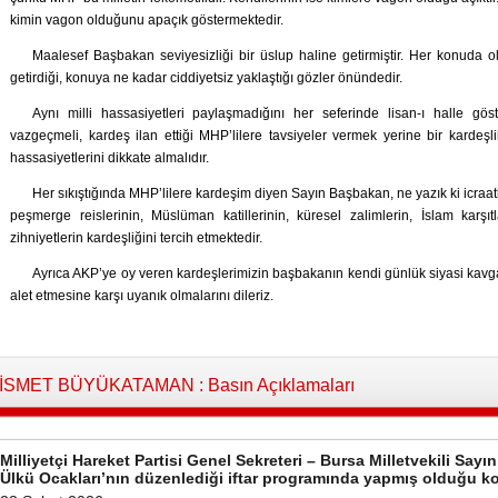
kimin vagon olduğunu apaçık göstermektedir.
Maalesef Başbakan seviyesizliği bir üslup haline getirmiştir. Her konuda o
getirdiği, konuya ne kadar ciddiyetsiz yaklaştığı gözler önündedir.
Aynı milli hassasiyetleri paylaşmadığını her seferinde lisan-ı halle gös
vazgeçmeli, kardeş ilan ettiği MHP’lilere tavsiyeler vermek yerine bir karde
hassasiyetlerini dikkate almalıdır.
Her sıkıştığında MHP’lilere kardeşim diyen Sayın Başbakan, ne yazık ki icraatl
peşmerge reislerinin, Müslüman katillerinin, küresel zalimlerin, İslam karşıtl
zihniyetlerin kardeşliğini tercih etmektedir.
Ayrıca AKP’ye oy veren kardeşlerimizin başbakanın kendi günlük siyasi kavgas
alet etmesine karşı uyanık olmalarını dileriz.
İSMET BÜYÜKATAMAN : Basın Açıklamaları
Milliyetçi Hareket Partisi Genel Sekreteri – Bursa Milletvekili S
Ülkü Ocakları’nın düzenlediği iftar programında yapmış olduğu 