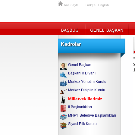
|
Ana Sayfa
Türkçe
English
Kadrolar
Genel Başkan
Başkanlık Divanı
Merkez Yönetim Kurulu
Merkez Disiplin Kurulu
Milletvekillerimiz
İl Başkanlıkları
MHP'li Belediye Başkanlıkları
Siyasi Etik Kurulu