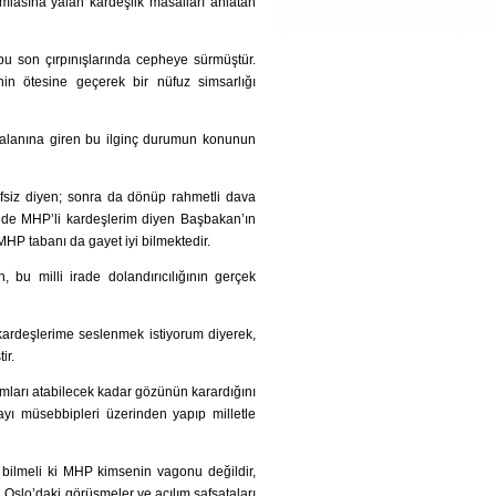
 camiasına yalan kardeşlik masalları anlatan
bu son çırpınışlarında cepheye sürmüştür.
in ötesine geçerek bir nüfuz simsarlığı
n alanına giren bu ilginç durumun konunun
refsiz diyen; sonra da dönüp rahmetli dava
de MHP’li kardeşlerim diyen Başbakan’ın
MHP tabanı da gayet iyi bilmektedir.
 bu milli irade dolandırıcılığının gerçek
kardeşlerime seslenmek istiyorum diyerek,
ir.
ımları atabilecek kadar gözünün karardığını
ı müsebbipleri üzerinden yapıp milletle
ilmeli ki MHP kimsenin vagonu değildir,
. Oslo’daki görüşmeler ve açılım safsataları