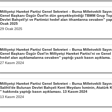
Milliyetçi Hareket Partisi Genel Sekreteri – Bursa Milletvekili S
Genel Başkanı Özgür Özel'in dün gerçekleştirdiği TBMM Grup Top
Devlet Bahçeli'yi ve Partimizi hedef alan ithamlarına cevaben” yapt
Ocak 2025
29 Ocak 2025
Milliyetçi Hareket Partisi Genel Sekreteri – Bursa Milletvekili S
Genel Başkanı Özgür Özel’in Milliyetçi Hareket Partisi’ni ve Gene
hedef alan açıklamalarına cevaben” yaptığı yazılı basın açıklama
27 Kasım 2024
Milliyetçi Hareket Partisi Genel Sekreteri – Bursa Milletvekili S
Salihli'de Bulunan Devlet Bahçeli Kent Meydanı İsminin, Atatürk 
” hakkında yaptığı basın açıklaması. 13 Kasım 2024
13 Kasım 2024