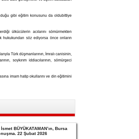
lduğu gibi eğitim konusunu da oldubittiye
terdiği ülkücülerin acılarını sömürmekten
şlik hukukundan söz ediyorsa önce onların
arıyla Türk düşmanlarının, İmralı canisinin,
arının, soykırım iddiacılarının, sömürgeci
ına imam hatip okullarını ve din eğitimini
ayın İsmet BÜYÜKATAMAN’ın, Bursa
konuşma. 22 Şubat 2026