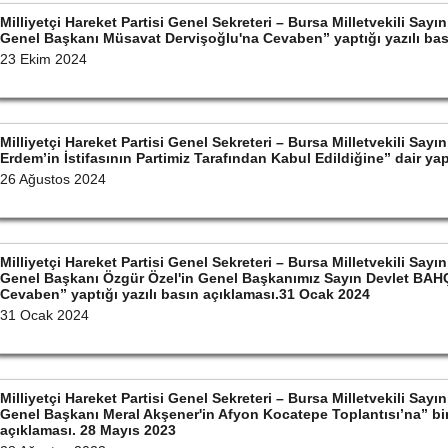
Milliyetçi Hareket Partisi Genel Sekreteri – Bursa Milletvekili S
Genel Başkanı Müsavat Dervişoğlu'na Cevaben” yaptığı yazılı bas
23 Ekim 2024
Milliyetçi Hareket Partisi Genel Sekreteri – Bursa Milletvekili S
Erdem’in İstifasının Partimiz Tarafından Kabul Edildiğine” dair ya
26 Ağustos 2024
Milliyetçi Hareket Partisi Genel Sekreteri – Bursa Milletvekili S
Genel Başkanı Özgür Özel'in Genel Başkanımız Sayın Devlet BAHÇ
Cevaben” yaptığı yazılı basın açıklaması.31 Ocak 2024
31 Ocak 2024
Milliyetçi Hareket Partisi Genel Sekreteri – Bursa Milletvekili S
Genel Başkanı Meral Akşener'in Afyon Kocatepe Toplantısı’na” bin
açıklaması. 28 Mayıs 2023