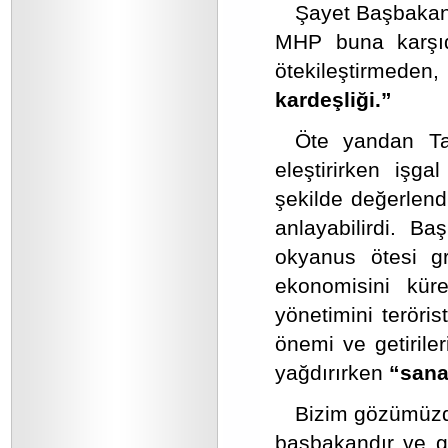
Şayet Başbakanın
MHP buna karşıdı
ötekileştirmeden
kardeşliği.”
Öte yandan Ta
eleştirirken işg
şekilde değerlend
anlayabilirdi. B
okyanus ötesi gr
ekonomisini kür
yönetimini teröri
önemi ve getiriler
yağdırırken
“sana
Bizim gözümüzd
başbakandır ve g