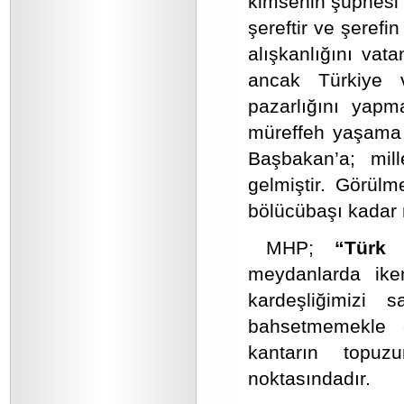
kimsenin şüphesi 
şereftir ve şerefi
alışkanlığını vata
ancak Türkiye
pazarlığını yapm
müreffeh yaşama
Başbakan’a; mill
gelmiştir. Görülm
bölücübaşı kadar
MHP;
“Türk 
meydanlarda iken
kardeşliğimizi 
bahsetmemekle e
kantarın topuz
noktasındadır.