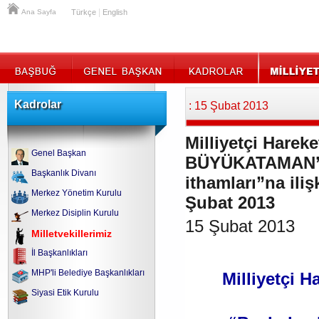
|
Ana Sayfa
Türkçe
English
Kadrolar
: 15 Şubat 2013
Milliyetçi Hareke
Genel Başkan
BÜYÜKATAMAN’ın
Başkanlık Divanı
ithamları”na iliş
Merkez Yönetim Kurulu
Şubat 2013
Merkez Disiplin Kurulu
15 Şubat 2013
Milletvekillerimiz
İl Başkanlıkları
MHP'li Belediye Başkanlıkları
Milliyetçi H
Siyasi Etik Kurulu