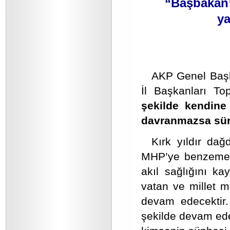
“Başbakan’ı
ya
AKP Genel Başka
İl Başkanları To
şekilde kendine
davranmazsa süre
Kırk yıldır da
MHP’ye benzemem
akıl sağlığını k
vatan ve millet m
devam edecektir
şekilde devam ed