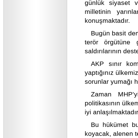
günlük siyaset v
milletinin yarın
konuşmaktadır.
Bugün basit de
terör örgütüne 
saldırılarının dest
AKP sınır kom
yaptığınız ülkemiz
sorunlar yumağı h
Zaman MHP’yi 
politikasının ülk
iyi anlaşılmaktadır
Bu hükümet bu g
koyacak, alenen t