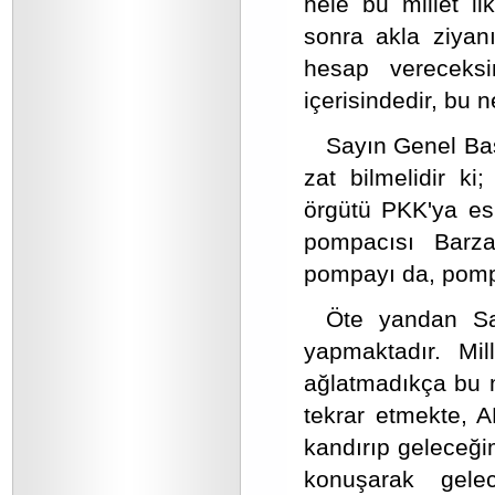
hele bu millet il
sonra akla ziyan
hesap vereceks
içerisindedir, bu 
Sayın Genel Baş
zat bilmelidir ki;
örgütü PKK'ya esi
pompacısı Barz
pompayı da, pompacı
Öte yandan S
yapmaktadır. Mil
ağlatmadıkça bu m
tekrar etmekte, AK
kandırıp geleceği
konuşarak gele