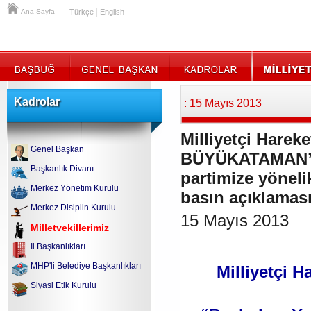
|
Ana Sayfa
Türkçe
English
Kadrolar
: 15 Mayıs 2013
Milliyetçi Hareke
Genel Başkan
BÜYÜKATAMAN’ın
Başkanlık Divanı
partimize yönelik
Merkez Yönetim Kurulu
basın açıklaması
Merkez Disiplin Kurulu
15 Mayıs 2013
Milletvekillerimiz
İl Başkanlıkları
MHP'li Belediye Başkanlıkları
Milliyetçi H
Siyasi Etik Kurulu