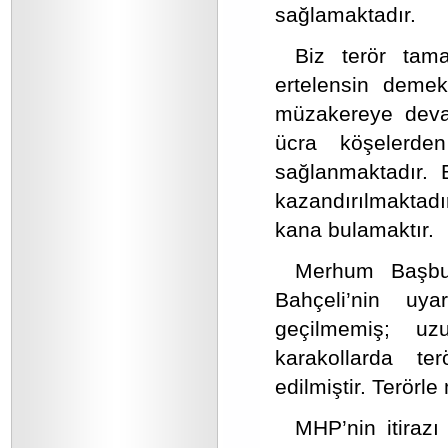
sağlamaktadır.
Biz terör tam
ertelensin demek
müzakereye devam 
ücra köşelerde
sağlanmaktadır. 
kazandırılmaktad
kana bulamaktır.
Merhum Başbuğ
Bahçeli’nin uya
geçilmemiş; uz
karakollarda ter
edilmiştir. Terörle
MHP’nin itiraz