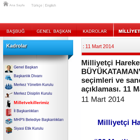
|
Ana Sayfa
Türkçe
English
Kadrolar
: 11 Mart 2014
Milliyetçi Hareke
Genel Başkan
BÜYÜKATAMAN’ın 
Başkanlık Divanı
seçimleri ve sand
Merkez Yönetim Kurulu
açıklaması. 11 M
Merkez Disiplin Kurulu
11 Mart 2014
Milletvekillerimiz
İl Başkanlıkları
MHP'li Belediye Başkanlıkları
Milliyetçi H
Siyasi Etik Kurulu