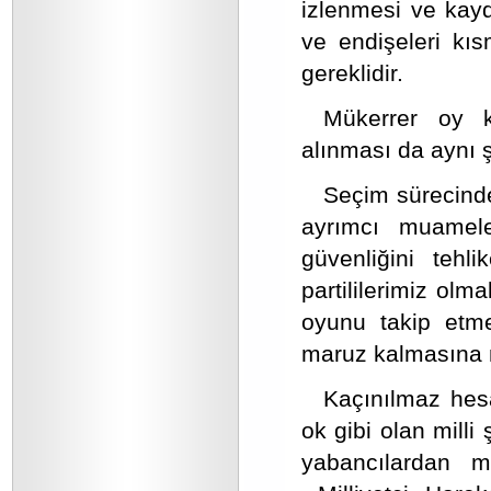
izlenmesi ve kay
ve endişeleri kı
gereklidir.
Mükerrer oy ku
alınması da aynı 
Seçim sürecinde 
ayrımcı muamele
güvenliğini tehl
partililerimiz ol
oyunu takip etmel
maruz kalmasına 
Kaçınılmaz hesa
ok gibi olan milli
yabancılardan m