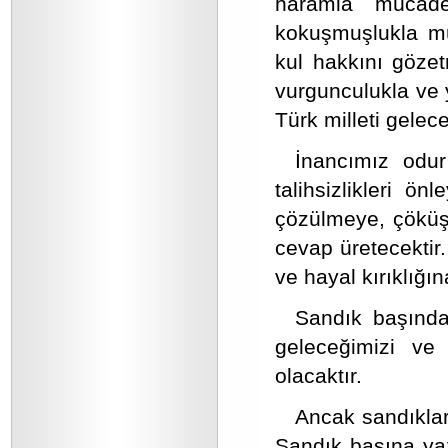
haramla mücade
kokuşmuşlukla mü
kul hakkını gözet
vurgunculukla ve 
Türk milleti gelece
İnancımız odur
talihsizlikleri ö
çözülmeye, çöküşe
cevap üretecektir
ve hayal kırıklığ
Sandık başında 
geleceğimizi ve 
olacaktır.
Ancak sandıklarl
Sandık başına yaz