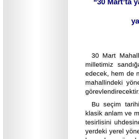
“30 Mart’ta y
ya
30 Mart Mahalli
milletimiz sandı
edecek, hem de mil
mahallindeki yöne
görevlendirecektir
Bu seçim tarihi
klasik anlam ve 
tesirlisini uhdes
yerdeki yerel yön