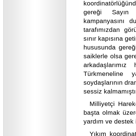
koordinatörlüğünd
gereği Sayın 
kampanyasını duy
tarafımızdan gör
sınır kapısına geti
hususunda gereği
saiklerle olsa ge
arkadaşlarımız
Türkmeneline y
soydaşlarının dra
sessiz kalmamıştı
Milliyetçi Hare
başta olmak üzere
yardım ve destek 
Yıkım koordinat