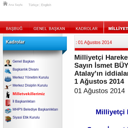
|
Ana Sayfa
Türkçe
English
Kadrolar
: 01 Ağustos 2014
Milliyetçi Hareke
Genel Başkan
Sayın İsmet BÜ
Başkanlık Divanı
Atalay’ın iddiala
Merkez Yönetim Kurulu
1 Ağustos 2014
Merkez Disiplin Kurulu
01 Ağustos 2014
Milletvekillerimiz
İl Başkanlıkları
MHP'li Belediye Başkanlıkları
Milliyetçi
Siyasi Etik Kurulu