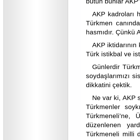
bütün bunlar AKP’n
AKP kadroları 
Türkmen canında
hasmıdır. Çünkü A
AKP iktidarının 
Türk istikbal ve i
Günlerdir Türkm
soydaşlarımızı s
dikkatini çektik.
Ne var ki, AKP 
Türkmenler soykı
Türkmeneli’ne, Ü
düzenlenen yard
Türkmeneli milli 