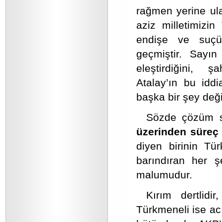
rağmen yerine ula
aziz milletimizi
endişe ve suçü
geçmiştir. Sayın
eleştirdiğini, şa
Atalay’ın bu idd
başka bir şey değil
Sözde çözüm sü
üzerinden süreç 
diyen birinin Tür
barındıran her ş
malumudur.
Kırım dertlidir
Türkmeneli ise acı